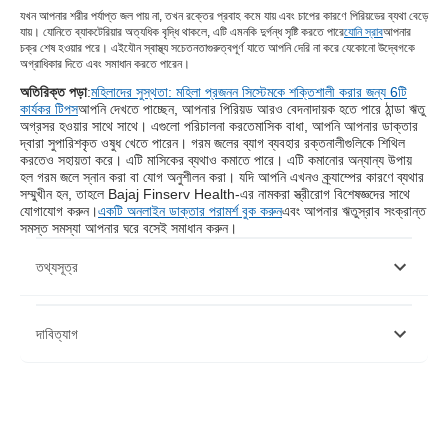
যখন আপনার শরীর পর্যাপ্ত জল পায় না, তখন রক্তের প্রবাহ কমে যায় এবং চাপের কারণে পিরিয়ডের ব্যথা বেড়ে
যায়। যোনিতে ব্যাকটেরিয়ার অত্যধিক বৃদ্ধি থাকলে, এটি এমনকি দুর্গন্ধ সৃষ্টি করতে পারে
যোনি স্রাব
আপনার
চক্র শেষ হওয়ার পরে। এই
যৌন স্বাস্থ্য সচেতনতা
গুরুত্বপূর্ণ যাতে আপনি দেরি না করে যেকোনো উদ্বেগকে
অগ্রাধিকার দিতে এবং সমাধান করতে পারেন।
অতিরিক্ত পড়া
:
মহিলাদের সুস্থতা: মহিলা প্রজনন সিস্টেমকে শক্তিশালী করার জন্য 6টি
কার্যকর টিপস
আপনি দেখতে পাচ্ছেন, আপনার পিরিয়ড আরও বেদনাদায়ক হতে পারে ঠান্ডা ঋতু
অগ্রসর হওয়ার সাথে সাথে। এগুলো পরিচালনা করতে
মাসিক বাধা
, আপনি আপনার ডাক্তার
দ্বারা সুপারিশকৃত ওষুধ খেতে পারেন। গরম জলের ব্যাগ ব্যবহার রক্তনালীগুলিকে শিথিল
করতেও সহায়তা করে। এটি মাসিকের ব্যথাও কমাতে পারে। এটি কমানোর অন্যান্য উপায়
হল গরম জলে স্নান করা বা যোগ অনুশীলন করা। যদি আপনি এখনও ক্র্যাম্পের কারণে ব্যথার
সম্মুখীন হন, তাহলে Bajaj Finserv Health-এর নামকরা স্ত্রীরোগ বিশেষজ্ঞদের সাথে
যোগাযোগ করুন।
একটি অনলাইন ডাক্তার পরামর্শ বুক করুন
এবং আপনার ঋতুস্রাব সংক্রান্ত
সমস্ত সমস্যা আপনার ঘরে বসেই সমাধান করুন।
তথ্যসূত্র
https://pubmed.ncbi.nlm.nih.gov/30898624/
দাবিত্যাগ
https://link.springer.com/article/10.1007/s002130050517
দয়া করে মনে রাখবেন যে এই নিবন্ধটি শুধুমাত্র তথ্যগত উদ্দেশ্যে তৈরি করা হয়েছে এবং বাজাজ
ফিনসার্ভ হেলথ লিমিটেড (“BFHL”) কোনো দায়িত্ব বহন করে না লেখক/পর্যালোচক/প্রবর্তক কর্তৃক
প্রকাশিত মতামত/পরামর্শ/তথ্যের। এই নিবন্ধটিকে কোনো চিকিৎসা পরামর্শের বিকল্প হিসেবে বিবেচনা
করা উচিত নয়, রোগ নির্ণয় বা চিকিত্সা। সর্বদা আপনার বিশ্বস্ত চিকিত্সক/যোগ্য স্বাস্থ্যসেবার সাথে