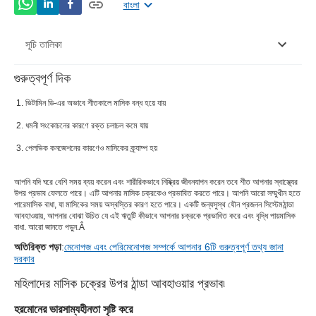
বাংলা
সূচি তালিকা
গুরুত্বপূর্ণ দিক
মহিলাদের মাসিক চক্রের উপর ঠান্ডা আবহাওয়ার প্রভাব৷
ভিটামিন ডি-এর অভাবে শীতকালে মাসিক বন্ধ হয়ে যায়
ধমনী সংকোচনের কারণে রক্ত ​​চলাচল কমে যায়
পেলভিক কনজেশনের কারণেও মাসিকের ক্র্যাম্প হয়
আপনি যদি ঘরে বেশি সময় ব্যয় করেন এবং শারীরিকভাবে নিষ্ক্রিয় জীবনযাপন করেন তবে শীত আপনার স্বাস্থ্যের
উপর প্রভাব ফেলতে পারে। এটি আপনার মাসিক চক্রকেও প্রভাবিত করতে পারে। আপনি আরো সম্মুখীন হতে
পারে
মাসিক বাধা
, যা মাসিকের সময় অস্বস্তির কারণ হতে পারে। একটি জন্য
সুস্থ যৌন প্রজনন সিস্টেম
ঠান্ডা
আবহাওয়ায়, আপনার বোঝা উচিত যে এই ঋতুটি কীভাবে আপনার চক্রকে প্রভাবিত করে এবং বৃদ্ধি পায়
মাসিক
বাধা
. আরো জানতে পড়ুন.Â
অতিরিক্ত পড়া
:
মেনোপজ এবং পেরিমেনোপজ সম্পর্কে আপনার 6টি গুরুত্বপূর্ণ তথ্য জানা
দরকার
মহিলাদের মাসিক চক্রের উপর ঠান্ডা আবহাওয়ার প্রভাব৷
হরমোনের ভারসাম্যহীনতা সৃষ্টি করে