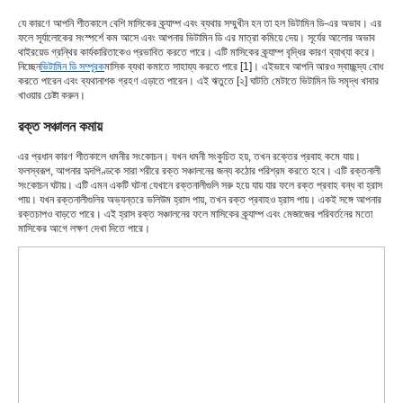
যে কারণে আপনি শীতকালে বেশি মাসিকের ক্র্যাম্প এবং ব্যথার সম্মুখীন হন তা হল ভিটামিন ডি-এর অভাব। এর
ফলে সূর্যালোকের সংস্পর্শে কম আসে এবং আপনার ভিটামিন ডি এর মাত্রা কমিয়ে দেয়। সূর্যের আলোর অভাব
থাইরয়েড গ্রন্থির কার্যকারিতাকেও প্রভাবিত করতে পারে। এটি মাসিকের ক্র্যাম্প বৃদ্ধির কারণ ব্যাখ্যা করে।
নিচ্ছেন
ভিটামিন ডি সম্পূরক
মাসিক ব্যথা কমাতে সাহায্য করতে পারে [1]। এইভাবে আপনি আরও স্বাচ্ছন্দ্য বোধ
করতে পারেন এবং ব্যথানাশক গ্রহণ এড়াতে পারেন। এই ঋতুতে [২] ঘাটতি মেটাতে ভিটামিন ডি সমৃদ্ধ খাবার
খাওয়ার চেষ্টা করুন।
রক্ত সঞ্চালন কমায়
এর প্রধান কারণ শীতকালে ধমনীর সংকোচন। যখন ধমনী সংকুচিত হয়, তখন রক্তের প্রবাহ কমে যায়।
ফলস্বরূপ, আপনার হৃদপিণ্ডকে সারা শরীরে রক্ত ​​সঞ্চালনের জন্য কঠোর পরিশ্রম করতে হবে। এটি রক্তনালী
সংকোচন ঘটায়। এটি এমন একটি ঘটনা যেখানে রক্তনালীগুলি সরু হয়ে যায় যার ফলে রক্ত ​​প্রবাহ বন্ধ বা হ্রাস
পায়। যখন রক্তনালীগুলির অভ্যন্তরে ভলিউম হ্রাস পায়, তখন রক্ত ​​​​প্রবাহও হ্রাস পায়। একই সঙ্গে আপনার
রক্তচাপও বাড়তে পারে। এই হ্রাস রক্ত ​​সঞ্চালনের ফলে মাসিকের ক্র্যাম্প এবং মেজাজের পরিবর্তনের মতো
মাসিকের আগে লক্ষণ দেখা দিতে পারে।