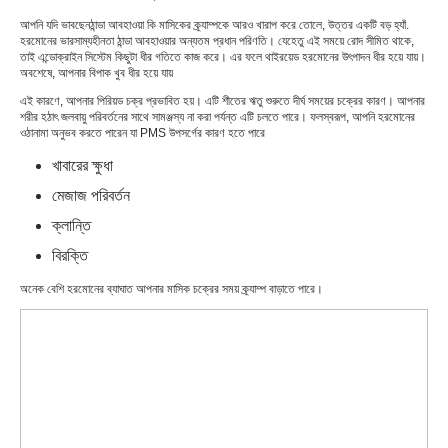
আপনি যদি ভাবছেন
ঠান্ডা আবহাওয়া কি মাসিকের ক্র্যাম্পকে আরও খারাপ করে তোলে
, উত্তর একটি বড় হ্যাঁ.
হরমোনের ভারসাম্যহীনতা ঠান্ডা আবহাওয়ার অন্যতম প্রধান পরিণতি। যেহেতু এই সময়ে রোদ সীমিত থাকে,
তাই এন্ডোক্রাইন সিস্টেম কিছুটা ধীর গতিতে কাজ করে। এর ফলে থাইরয়েড হরমোনের উৎপাদন ধীর হয়ে যায়।
অবশেষে, আপনার বিপাক খুব ধীর হয়ে যায়
এই কারণে, আপনার পিরিয়ড চক্র প্রভাবিত হয়। এটি শীতের ঋতু শুরুতে দীর্ঘ সময়ের চক্রের কারণ। আপনার
শরীর হঠাৎ জলবায়ু পরিবর্তনের সাথে সামঞ্জস্য না করা পর্যন্ত এটি চলতে পারে। ফলস্বরূপ, আপনি হরমোনের
ওঠানামা অনুভব করতে পারেন যা PMS উপসর্গের কারণ হতে পারে
খাবারের ক্ষুধা
মেজাজ পরিবর্তন
ক্লান্তি
বিরক্তি
অনেক বেশি হরমোনের ব্যাঘাত আপনার মাসিক চক্রের সময় ক্র্যাম্প বাড়াতে পারে।