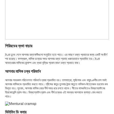
পিরিয়ডের ব্যথা বাড়ায়
ঠাণ্ডা ঢুকে গেলে আপনার রক্তনালীগুলো সংকুচিত হতে পারে। এর কারণে রক্ত ​​প্রবাহের জন্য একটি সংকীর্ণ
পথ রয়েছে। ফলস্বরূপ, মাসিক চক্রের সময় আপনার রক্ত ​​​​প্রবাহ গুরুতরভাবে প্রভাবিত হয়। ঠাণ্ডা
আবহাওয়ায় মাসিকের ক্র্যাম্প এবং ব্যথা বৃদ্ধির প্রধান কারণ রক্ত ​​প্রবাহে বাধা।
আপনার মাসিক চক্র পরিবর্তন
আপনার সময়কাল পরিবেশগত পরিবর্তন দ্বারা প্রভাবিত হয়। তাপমাত্রা, সূর্যালোক এবং বায়ুমণ্ডলীয় চাপ সবই
আপনার মাসিককে প্রভাবিত করতে পারে। গ্রীষ্মের ঋতুর তুলনায় ঠান্ডা ঋতুতে ফলিকল-উত্তেজক হরমোন কম
নিঃসৃত হয়। সুতরাং, আপনার মাসিক চক্র দীর্ঘ সময় ধরে চলতে থাকে। শীতের মাসগুলিতেও ডিম্বস্ফোটনের
ফ্রিকোয়েন্সি হ্রাস পায়। ডিম্বস্ফোটন হ্রাস এবং দীর্ঘ চক্রের এই সমন্বয় আপনাকে ক্লান্ত বোধ করতে
পারে।
ভিটামিন ডি কমায়