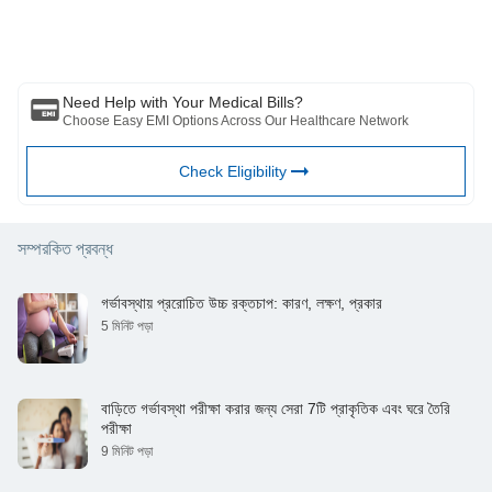
পরামর্শ করুন আপনার চিকিৎসা অবস্থা মূল্যায়ন পেশাদার. উপরের নিবন্ধটি একটি দ্বারা পর্যালোচনা করা
হয়েছে যোগ্য ডাক্তার এবং BFHL কোনো তথ্যের জন্য কোনো ক্ষতির জন্য দায়ী নয় অথবা কোনো
তৃতীয় পক্ষের দ্বারা প্রদত্ত পরিষেবা।
Need Help with Your Medical Bills?
Choose Easy EMI Options Across Our Healthcare Network
Check Eligibility
সম্পরকিত প্রবন্ধ
গর্ভাবস্থায় প্ররোচিত উচ্চ রক্তচাপ: কারণ, লক্ষণ, প্রকার
5 মিনিট পড়া
বাড়িতে গর্ভাবস্থা পরীক্ষা করার জন্য সেরা 7টি প্রাকৃতিক এবং ঘরে তৈরি
পরীক্ষা
9 মিনিট পড়া