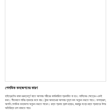
পেলভিক কনজেশনের কারণ
হাইড্রেটেড থাকা গুরুত্বপূর্ণ যাতে আপনার শরীরের কার্যকারিতা প্রভাবিত না হয়। মাসিকের ক্ষেত্রেও একই
কথা। শীতকালে পানির ব্যবহার কমে যায়। ঠান্ডা আবহাওয়া আপনার তৃষ্ণা কম অনুভব করতে পারে। ফলস্বরূপ,
আপনি পেলভিক কনজেশন অনুভব করতে পারেন। রক্ত প্রবাহ হ্রাস ছাড়াও, জরায়ুর মধ্যে রক্ত ​​​​প্রবাহের উপর
অতিরিক্ত চাপ থাকতে পারে