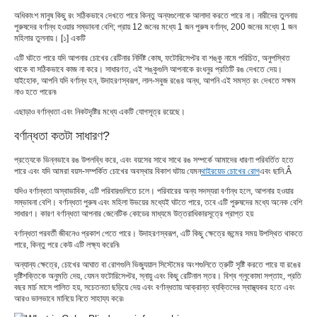
অধিকাংশ মানুষ কিছু রং সঠিকভাবে দেখতে পারে কিন্তু অন্যগুলোকে আলাদা করতে পারে না। নারীদের তুলনায়
পুরুষদের বর্ণান্ধ হওয়ার সম্ভাবনা বেশি; প্রায় 12 জনের মধ্যে 1 জন পুরুষ বর্ণান্ধ, 200 জনের মধ্যে 1 জন
মহিলার তুলনায়। [১] একটি
এটি ঘটতে পারে যদি আপনার চোখের রেটিনার নির্দিষ্ট কোষ, ফটোরিসেপ্টর বা শঙ্কু নামে পরিচিত, অনুপস্থিত
থাকে বা সঠিকভাবে কাজ না করে। সাধারণত, এই শঙ্কুগুলি আপনাকে রংধনুর প্রতিটি রঙ দেখতে দেয়।
যাইহোক, আপনি যদি বর্ণান্ধ হন, উদাহরণস্বরূপ, লাল-সবুজ রঙের অন্ধ, আপনি এই সমস্ত রং দেখতে সক্ষম
নাও হতে পারেন৷
এছাড়াও বর্ণান্ধতা এবং নিকটদৃষ্টির মধ্যে একটি যোগসূত্র রয়েছে।
বর্ণান্ধতা কতটা সাধারণ?
প্রত্যেকে ভিন্নভাবে রঙ উপলব্ধি করে, এবং বয়সের সাথে সাথে রঙ সম্পর্কে আমাদের ধারণা পরিবর্তিত হতে
পারে এবং যদি আমরা বয়স-সম্পর্কিত চোখের অবস্থার বিকাশ ঘটায় যেমন
থাইরয়েড চোখের রোগ
এবং ছানি.Â
যদিও বর্ণান্ধতা অস্বাভাবিক, এটি পরিবারগুলিতে চলে। পরিবারের অন্য সদস্যরা বর্ণান্ধ হলে, আপনার হওয়ার
সম্ভাবনা বেশি। বর্ণান্ধতা পুরুষ এবং মহিলা উভয়ের মধ্যেই ঘটতে পারে, তবে এটি পুরুষদের মধ্যে অনেক বেশি
সাধারণ। কারণ বর্ণান্ধতা আপনার জেনেটিক কোডের মাধ্যমে উত্তরাধিকারসূত্রে প্রাপ্ত হয়
বর্ণান্ধতা পরবর্তী জীবনেও প্রকাশ পেতে পারে। উদাহরণস্বরূপ, এটি কিছু ক্ষেত্রে জন্মের সময় উপস্থিত থাকতে
পারে, কিন্তু পরে কেউ এটি লক্ষ্য করেনি৷
অন্যান্য ক্ষেত্রে, চোখের আঘাত বা রোগগুলি ভিজ্যুয়াল সিস্টেমের অংশগুলিতে ত্রুটি সৃষ্টি করতে পারে যা রঙের
দৃষ্টিশক্তিকে অনুমতি দেয়, যেমন ফটোরিসেপ্টর, স্নায়ু এবং কিছু রেটিনাল স্তর। বিশ্ব গ্লুকোমা সপ্তাহ, প্রতি
বছর মার্চ মাসে পালিত হয়, সচেতনতা ছড়িয়ে দেয় এবং বর্ণান্ধতায় আক্রান্ত ব্যক্তিদের স্বাস্থ্যকর হতে এবং
আরও ভালভাবে মানিয়ে নিতে সাহায্য করে৷