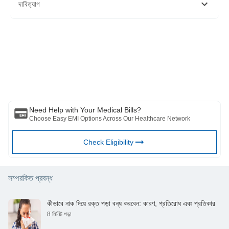
https://www.colourblindawareness.org/colour-blindness/
দাবিত্যাগ
https://www.nei.nih.gov/learn-about-eye-health/eye-
conditions-and-diseases/color-blindness
দয়া করে মনে রাখবেন যে এই নিবন্ধটি শুধুমাত্র তথ্যগত উদ্দেশ্যে তৈরি করা হয়েছে এবং বাজাজ
ফিনসার্ভ হেলথ লিমিটেড (“BFHL”) কোনো দায়িত্ব বহন করে না লেখক/পর্যালোচক/প্রবর্তক কর্তৃক
প্রকাশিত মতামত/পরামর্শ/তথ্যের। এই নিবন্ধটিকে কোনো চিকিৎসা পরামর্শের বিকল্প হিসেবে বিবেচনা
করা উচিত নয়, রোগ নির্ণয় বা চিকিত্সা। সর্বদা আপনার বিশ্বস্ত চিকিত্সক/যোগ্য স্বাস্থ্যসেবার সাথে
পরামর্শ করুন আপনার চিকিৎসা অবস্থা মূল্যায়ন পেশাদার. উপরের নিবন্ধটি একটি দ্বারা পর্যালোচনা করা
হয়েছে যোগ্য ডাক্তার এবং BFHL কোনো তথ্যের জন্য কোনো ক্ষতির জন্য দায়ী নয় অথবা কোনো
তৃতীয় পক্ষের দ্বারা প্রদত্ত পরিষেবা।
Need Help with Your Medical Bills?
Choose Easy EMI Options Across Our Healthcare Network
Check Eligibility
সম্পরকিত প্রবন্ধ
কীভাবে নাক দিয়ে রক্ত ​​পড়া বন্ধ করবেন: কারণ, প্রতিরোধ এবং প্রতিকার
8 মিনিট পড়া