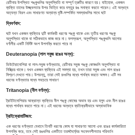
রেটিনায় উপস্থিত শঙ্কুগুলির অনুপস্থিতি বা সম্পূর্ণ ত্রুটির কারণে হয়। যাইহোক, একজন
ব্যক্তি তাদের উজ্জ্বলতার উপর ভিত্তি করে বস্তুর রঙ সনাক্ত করতে পারেন। এই অন্ধত্ব
অত্যন্ত বিরল এবং সাধারণত অন্যান্য দৃষ্টি-সম্পর্কিত সমস্যাগুলির সাথে ঘটে
দ্বিবর্ণবাদ:
ঘটে যখন একজন ব্যক্তির দুটি কার্যকরী ধরণের শঙ্কু থাকে এবং তৃতীয় ধরণের শঙ্কু
অনুপস্থিত থাকে বা সঠিকভাবে কাজ করে না। ফলস্বরূপ, অনুপস্থিত শঙ্কুগুলি আলোর
বর্ণালীর একটি নির্দিষ্ট অংশ উপলব্ধি করতে পারে না
Deuteranopia (লাল সবুজ রঙের অন্ধ):
ডিউটেরানোপিয়া বা লাল-সবুজ বর্ণান্ধতায়, রেটিনার সবুজ শঙ্কু কোষগুলি অনুপস্থিত বা
নিষ্ক্রিয় থাকে। যখন একজন ব্যক্তির এই সমস্যা হয়, তখন তারা সবুজ এবং লাল রঙের
মিশ্রণ দেখতে পায়। উপরন্তু, তারা সেই রংগুলির মধ্যে পার্থক্য করতে অক্ষম। এটি সব
ধরনের বর্ণান্ধতার মধ্যে সবচেয়ে সাধারণ
Tritanopia (নীল বর্ণান্ধ):
ট্রাইটানোপিয়ায় আক্রান্ত ব্যক্তির নীল শঙ্কু কোষের অভাব হয় এবং হলুদ এবং নীল রঙের
মধ্যে পার্থক্য করতে পারে না। এই ধরনের অন্ধত্ব ব্যতিক্রমীভাবে অস্বাভাবিক
ট্রাইক্রোমাটিজম:
এক ধরণের বর্ণান্ধতা যেখানে তিনটি ধরণের কোষ যা সাধারণত আলো এবং রঙের কার্যকারিতা
উপলব্ধি করে, তবে সেই রঙগুলির একটিতে তরঙ্গদৈর্ঘ্যের সংবেদনশীলতার পরিবর্তন