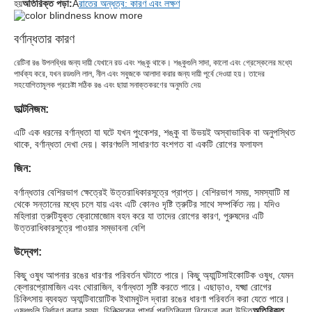
হয়
অতিরিক্ত পড়া:
Â
রাতের অন্ধত্ব: কারণ এবং লক্ষণ
বর্ণান্ধতার কারণ
রেটিনা রঙ উপলব্ধির জন্য দায়ী যেখানে রড এবং শঙ্কু থাকে। শঙ্কুগুলি সাদা, কালো এবং গ্রেস্কেলের মধ্যে
পার্থক্য করে, যখন রডগুলি লাল, নীল এবং সবুজকে আলাদা করার জন্য দায়ী পূর্বে দেওয়া হয়। তাদের
সহযোগিতামূলক প্রচেষ্টা সঠিক রঙ এবং ছায়া সনাক্তকরণের অনুমতি দেয়
ডাল্টনিজম:
এটি এক ধরনের বর্ণান্ধতা যা ঘটে যখন পুংকেশর, শঙ্কু বা উভয়ই অস্বাভাবিক বা অনুপস্থিত
থাকে, বর্ণান্ধতা দেখা দেয়। কারণগুলি সাধারণত বংশগত বা একটি রোগের ফলাফল
জিন:
বর্ণান্ধতার বেশিরভাগ ক্ষেত্রেই উত্তরাধিকারসূত্রে প্রাপ্ত। বেশিরভাগ সময়, সমস্যাটি মা
থেকে সন্তানের মধ্যে চলে যায় এবং এটি কোনও দৃষ্টি ত্রুটির সাথে সম্পর্কিত নয়। যদিও
মহিলারা ত্রুটিযুক্ত ক্রোমোজোম বহন করে যা তাদের রোগের কারণ, পুরুষদের এটি
উত্তরাধিকারসূত্রে পাওয়ার সম্ভাবনা বেশি
উদ্বেগ:
কিছু ওষুধ আপনার রঙের ধারণার পরিবর্তন ঘটাতে পারে। কিছু অ্যান্টিসাইকোটিক ওষুধ, যেমন
ক্লোরপ্রোমাজিন এবং থোরাজিন, বর্ণান্ধতা সৃষ্টি করতে পারে। এছাড়াও, যক্ষ্মা রোগের
চিকিৎসায় ব্যবহৃত অ্যান্টিবায়োটিক ইথামবুটল দ্বারা রঙের ধারণা পরিবর্তন করা যেতে পারে।
ওষুধগুলি নির্ধারণ করার সময়, চিকিত্সকের পার্শ্ব প্রতিক্রিয়া বিবেচনা করা উচিত
অতিরিক্ত