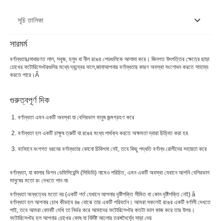
সূচি তালিকা
সারমর্ম
বর্ণান্ধতা কতটা সাধারণ?
বর্ণান্ধতা
u
সাধারণত লাল, সবুজ, হলুদ বা নীল রঙের শেডগুলিকে আলাদা করে। জিনগত উৎপত্তির ক্ষেত্রে ছাড়া
চোখের ফটোরিসেপ্টরগুলির মধ্যে দ্বন্দ্বের ফলে,
জানা
আপনার বর্ণান্ধতার কারণ অবস্থা সংশোধন করতে সাহায্য
বর্ণান্ধতার লক্ষণ
করতে পারে।
Â
বর্ণান্ধতার প্রকারভেদ
গুরুত্বপূর্ণ দিক
বর্ণান্ধতার কারণ
বর্ণান্ধতা এমন একটি অবস্থা যা বেশিরভাগ মানুষ জন্মগ্রহণ করে
বর্ণান্ধতা বিকাশের ঝুঁকিতে কারা?
বর্ণান্ধতা হল একটি চাক্ষুষ ত্রুটি যা রঙের মধ্যে পার্থক্য করতে অক্ষমতা দ্বারা চিহ্নিত করা হয়
বর্ণান্ধতা কি অন্যান্য স্বাস্থ্য সমস্যার সাথে যুক্ত?
বর্তমানে বংশগত ধরনের বর্ণান্ধতার কোনো চিকিৎসা নেই, তবে কিছু পদ্ধতি বর্ণান্ধ রোগীদের সহায়তা করে
বর্ণান্ধতাচিকিৎসা ও ব্যবস্থাপনা
বর্ণান্ধতা, যা কালার ভিশন ডেফিসিয়েন্সি (সিভিডি) নামেও পরিচিত, এমন একটি অবস্থা যেখানে আপনি বেশিরভাগ
মানুষের মতো রং দেখতে পান না৷
বর্ণান্ধতা অন্ধত্বের মতো নয় (একটি শর্ত যেখানে আপনার দৃষ্টিশক্তি সীমিত বা কোন দৃষ্টিশক্তি নেই) â
বর্ণান্ধতা হল আপনার চোখ কীভাবে রঙ বোঝে তার একটি পরিবর্তন। আমরা সকলেই রঙের একটি বর্ণালী দেখতে
পাই, তবে আমরা কোনটি দেখি তা নির্ভর করে আমাদের ফটোরিসেপ্টর কতটা ভাল কাজ করে তার উপর।
ফটোরিসেপ্টর হল আপনার চোখের কোষ যা নির্দিষ্ট আলোর তরঙ্গদৈর্ঘ্যে সাড়া দেয়