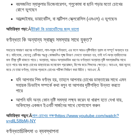
বয়সজনিত ম্যাকুলার ডিজেনারেশন, গ্লুকোমা বা ছানি পড়ার মতো চোখের
রোগে ভুগছেন
আল্জ্হেইমার, ডায়াবেটিস, বা মাল্টিপল স্ক্লেরোসিস (এমএস) এ ভুগছেন৷
অতিরিক্ত পড়া:
Â
বীটরুট কি ডায়াবেটিসের জন্য ভালো
বর্ণান্ধতা কি অন্যান্য স্বাস্থ্য সমস্যার সাথে যুক্ত?
সবচেয়ে সাধারণ ধরনের বর্ণান্ধতা, লাল-সবুজ বর্ণান্ধতা, এর ফলে আরও দৃষ্টিশক্তি হ্রাস বা সম্পূর্ণ অন্ধত্ব হয়
না। যাইহোক, যেহেতু রেটিনার শঙ্কু কোষগুলিও সূক্ষ্ম বিবরণ দেখতে ব্যবহৃত হয়, তাই বর্ণ-অন্ধ ব্যক্তিদের
কম তীক্ষ্ণ দৃষ্টি থাকতে পারে। অন্যান্য, আরও অস্বাভাবিক ধরণের বর্ণান্ধতা অন্যান্য দৃষ্টি সমস্যাগুলির সাথে
হতে পারে যার জন্য চোখের ডাক্তারের মনোযোগ প্রয়োজন, বিশেষ করে শিশুদের ক্ষেত্রে। অতএব, যারা সন্দেহ
করে যে তারা বর্ণান্ধ, তাদের প্রথমে চোখের পরীক্ষা নির্ধারণ করা উচিত। অতএব: Â
যদি আপনার শিশু বর্ণান্ধ হয়, তাহলে আপনার চোখের ডাক্তারের সাথে এমন
সহায়ক ডিভাইস সম্পর্কে কথা বলুন যা আপনার দৃষ্টিশক্তি উন্নত করতে
পারে
আপনি যদি অন্য কোন দৃষ্টি সমস্যা লক্ষ্য করেন যা খারাপ হতে দেখা যায়,
অবিলম্বে একজন ইএনটি সার্জনের সাথে যোগাযোগ করুন
অতিরিক্ত পড়ুন:Â
লাল চোখের লক্ষণ
https://www.youtube.com/watch?
v=dlL58bMj-NY
বর্ণান্ধতা
চিকিৎসা ও ব্যবস্থাপনা