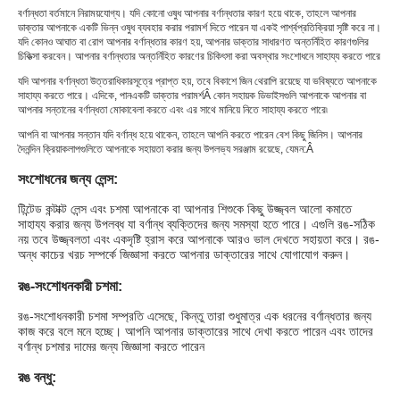
বর্ণান্ধতা বর্তমানে নিরাময়যোগ্য। যদি কোনো ওষুধ আপনার বর্ণান্ধতার কারণ হয়ে থাকে, তাহলে আপনার
ডাক্তার আপনাকে একটি ভিন্ন ওষুধ ব্যবহার করার পরামর্শ দিতে পারেন যা একই পার্শ্বপ্রতিক্রিয়া সৃষ্টি করে না।
যদি কোনও আঘাত বা রোগ আপনার বর্ণান্ধতার কারণ হয়, আপনার ডাক্তার সাধারণত অন্তর্নিহিত কারণগুলির
চিকিত্সা করবেন। আপনার বর্ণান্ধতার অন্তর্নিহিত কারণের চিকিৎসা করা অবস্থার সংশোধনে সাহায্য করতে পারে
যদি আপনার বর্ণান্ধতা উত্তরাধিকারসূত্রে প্রাপ্ত হয়, তবে বিকাশে জিন থেরাপি রয়েছে যা ভবিষ্যতে আপনাকে
সাহায্য করতে পারে। এদিকে, পান
একটি ডাক্তার পরামর্শ
Â কোন সহায়ক ডিভাইসগুলি আপনাকে আপনার বা
আপনার সন্তানের বর্ণান্ধতা মোকাবেলা করতে এবং এর সাথে মানিয়ে নিতে সাহায্য করতে পারে৷
আপনি বা আপনার সন্তান যদি বর্ণান্ধ হয়ে থাকেন, তাহলে আপনি করতে পারেন বেশ কিছু জিনিস। আপনার
দৈনন্দিন ক্রিয়াকলাপগুলিতে আপনাকে সহায়তা করার জন্য উপলভ্য সরঞ্জাম রয়েছে, যেমন:Â
সংশোধনের জন্য লেন্স:
টিন্টেড কন্টাক্ট লেন্স এবং চশমা আপনাকে বা আপনার শিশুকে কিছু উজ্জ্বল আলো কমাতে
সাহায্য করার জন্য উপলব্ধ যা বর্ণান্ধ ব্যক্তিদের জন্য সমস্যা হতে পারে। এগুলি রঙ-সঠিক
নয় তবে উজ্জ্বলতা এবং একদৃষ্টি হ্রাস করে আপনাকে আরও ভাল দেখতে সহায়তা করে। রঙ-
অন্ধ কাচের খরচ সম্পর্কে জিজ্ঞাসা করতে আপনার ডাক্তারের সাথে যোগাযোগ করুন।
রঙ-সংশোধনকারী চশমা:
রঙ-সংশোধনকারী চশমা সম্প্রতি এসেছে, কিন্তু তারা শুধুমাত্র এক ধরনের বর্ণান্ধতার জন্য
কাজ করে বলে মনে হচ্ছে। আপনি আপনার ডাক্তারের সাথে দেখা করতে পারেন এবং তাদের
বর্ণান্ধ চশমার দামের জন্য জিজ্ঞাসা করতে পারেন
রঙ বন্ধু: