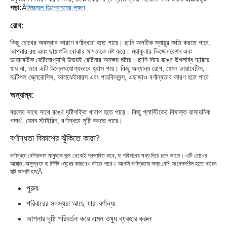
পড়া:
Â
সিজনাল ডিপ্রেশনের লক্ষণ
রোগ:
কিছু চোখের অবস্থার কারণে বর্ণান্ধতা হতে পারে। ছানি অপটিক স্নায়ুর ক্ষতি করতে পারে,
আপনার রঙ এবং ছায়াগুলি বোঝার ক্ষমতাকে নষ্ট করে। ম্যাকুলার ডিজেনারেশন এবং
ডায়াবেটিক রেটিনোপ্যাথি উভয়ই রেটিনার অবক্ষয় ঘটায়। ছানি দিয়ে রঙের উপলব্ধি হারিয়ে
যায় না, তবে এটি উল্লেখযোগ্যভাবে হ্রাস পায়। কিছু অন্যান্য রোগ, যেমন ডায়াবেটিস,
মাল্টিপল স্ক্লেরোসিস, আলঝেইমারস এবং পারকিনসন্স, এছাড়াও বর্ণান্ধতার কারণ হতে পারে
অন্যান্য:
বয়সের সাথে সাথে রঙের দৃষ্টিশক্তি খারাপ হতে পারে। কিছু প্লাস্টিকের বিষাক্ত রাসায়নিক
পদার্থ, যেমন স্টাইরিন, বর্ণান্ধতা সৃষ্টি করতে পারে।
বর্ণান্ধতা বিকাশের ঝুঁকিতে কারা?
বর্ণান্ধতা বেশিরভাগ মানুষকে জন্ম থেকেই প্রভাবিত করে, যা পরিবারের মধ্য দিয়ে চলে আসে। এটি চোখের
আঘাত, অসুস্থতা বা নির্দিষ্ট ওষুধের কারণেও ঘটতে পারে। আপনি বর্ণান্ধতার জন্য বেশি সংবেদনশীল হতে পারেন
যদি আপনি হন:Â
পুরুষ
পরিবারের সদস্যরা আছে যারা বর্ণান্ধ৷
আপনার দৃষ্টি পরিবর্তন করে এমন ওষুধ ব্যবহার করুন