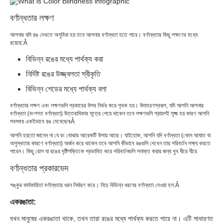
বর্ণান্ধতার লক্ষণ
আপনার যদি রঙ দেখতে অসুবিধা হয় তবে আপনার বর্ণান্ধতা হতে পারে। বর্ণান্ধতার কিছু লক্ষণের মধ্যে
রয়েছে:Â
বিভিন্ন রঙের মধ্যে পার্থক্য করা
নির্দিষ্ট রঙের উজ্জ্বলতা স্বীকৃতি
বিভিন্ন শেডের মধ্যে পার্থক্য বলা
বর্ণান্ধতার লক্ষণ এবং লক্ষণগুলি প্রকারের উপর নির্ভর করে পৃথক হয়। উদাহরণস্বরূপ, যদি আপনি আপনার
বর্ণান্ধতা (বংশগত বর্ণান্ধতা) উত্তরাধিকার সূত্রে পেয়ে থাকেন তবে লক্ষণগুলি প্রায়শই সূক্ষ্ম হয় কারণ আপনি
সবসময় একইভাবে রঙ দেখেছেন৷Â
আপনি হয়তো জানেন না যে রং বোঝার আরেকটি উপায় আছে। যাইহোক, আপনি যদি বর্ণান্ধতা (কোন আঘাত বা
অসুস্থতার কারণে বর্ণান্ধতা) অর্জন করে থাকেন তবে আপনি কীভাবে রঙগুলি দেখেন তার পরিবর্তন লক্ষ্য করতে
পারেন। কিছু রোগ যা রঙের দৃষ্টিশক্তিকে প্রভাবিত করে পরিবর্তনগুলি সনাক্ত করার জন্য খুব ধীরে ধীরে
বর্ণান্ধতার প্রকারভেদ
শঙ্কুর কার্যকারিতা বর্ণান্ধতার ধরন নির্ধারণ করে। নিচে বিভিন্ন ধরনের বর্ণান্ধতা দেওয়া হল:Â
একরঙাতা:
যখন মানুষের একরঙাতা থাকে, তখন তারা রঙের মধ্যে পার্থক্য করতে পারে না। এটি সাধারণত