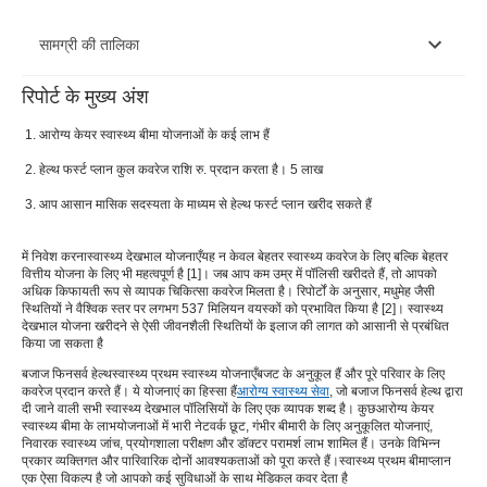
सामग्री की तालिका
रिपोर्ट के मुख्य अंश
हेल्थ फ़र्स्ट योजनाओं का लाभ उठाने के क्या लाभ हैं?
आरोग्य केयर स्वास्थ्य बीमा योजनाओं के कई लाभ हैं
हेल्थ फर्स्ट स्वास्थ्य योजना आपके लिए बजट-अनुकूल योजना क्यों
हेल्थ फर्स्ट प्लान कुल कवरेज राशि रु. प्रदान करता है। 5 लाख
है?
आप आसान मासिक सदस्यता के माध्यम से हेल्थ फर्स्ट प्लान खरीद सकते हैं
आप इसके संपूर्ण स्वास्थ्य कवरेज से कैसे लाभ उठा सकते हैं?
नेटवर्क छूट कैसे फायदेमंद हैं?
में निवेश करना
स्वास्थ्य देखभाल योजनाएँ
यह न केवल बेहतर स्वास्थ्य कवरेज के लिए बल्कि बेहतर
वित्तीय योजना के लिए भी महत्वपूर्ण है [1]। जब आप कम उम्र में पॉलिसी खरीदते हैं, तो आपको
अधिक किफायती रूप से व्यापक चिकित्सा कवरेज मिलता है। रिपोर्टों के अनुसार, मधुमेह जैसी
निवारक स्वास्थ्य जांच विकल्पों में आपको क्या मिल सकता है?
स्थितियों ने वैश्विक स्तर पर लगभग 537 मिलियन वयस्कों को प्रभावित किया है [2]। स्वास्थ्य
देखभाल योजना खरीदने से ऐसी जीवनशैली स्थितियों के इलाज की लागत को आसानी से प्रबंधित
लैब और ओपीडी के क्या लाभ हैं?
किया जा सकता है
बजाज फिनसर्व हेल्थ
स्वास्थ्य प्रथम स्वास्थ्य योजनाएँ
बजट के अनुकूल हैं और पूरे परिवार के लिए
कवरेज प्रदान करते हैं। ये योजनाएं का हिस्सा हैं
आरोग्य स्वास्थ्य सेवा
, जो बजाज फिनसर्व हेल्थ द्वारा
दी जाने वाली सभी स्वास्थ्य देखभाल पॉलिसियों के लिए एक व्यापक शब्द है। कुछ
आरोग्य केयर
स्वास्थ्य बीमा के लाभ
योजनाओं में भारी नेटवर्क छूट, गंभीर बीमारी के लिए अनुकूलित योजनाएं,
निवारक स्वास्थ्य जांच, प्रयोगशाला परीक्षण और डॉक्टर परामर्श लाभ शामिल हैं। उनके विभिन्न
प्रकार व्यक्तिगत और पारिवारिक दोनों आवश्यकताओं को पूरा करते हैं।
स्वास्थ्य प्रथम बीमा
प्लान
एक ऐसा विकल्प है जो आपको कई सुविधाओं के साथ मेडिकल कवर देता है