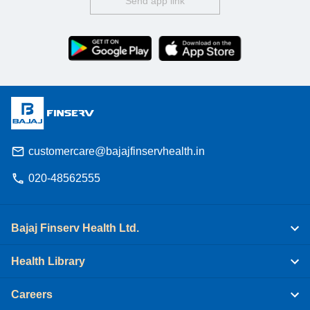
Send app link
customercare@bajajfinservhealth.in
020-48562555
Bajaj Finserv Health Ltd.
Health Library
Careers