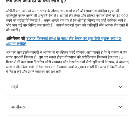
लैब और ओपीडी के क्या लाभ हैं?
ओपीडी लाभ आपको अपनी पसंद के डॉक्टर से परामर्श करने और यात्रा से संबंधित शुल्क की
प्रतिपूर्ति प्राप्त करने की अनुमति देता है। आपको लैब टेस्ट और डॉक्टर परामर्श दोनों पर 15,000
रुपये की प्रतिपूर्ति मिलती है। सबसे अच्छी बात यह है कि ओपीडी विजिट पर कोई प्रतिबंध नहीं है
और आप कई बार विजिट कर सकते हैं। आपकी परामर्श शुल्क की प्रतिपूर्ति सीधे आपके बैंक खाते में
की जाएगी।
अतिरिक्त पढ़ें
:
बजाज फिनसर्व हेल्थ के साथ लैब टेस्ट पर छूट कैसे प्राप्त करें? 3
आसान तरीके!
अब जब आप इसके फायदों से अवगत हो गए हैं
हेल्थ फर्स्ट योजना
, आप जानते हैं कि वे वास्तव में एक
लागत प्रभावी विकल्प हैं। तुम कर सकते हो
इन योजनाओं को खरीदें
बजाज फिनसर्व हेल्थ पर। 1
मिनट से भी कम समय में त्वरित क्वेरी समाधान और कैशलेस दावों जैसी सुविधाओं के साथ, ये योजनाएं
आसान और किफायती मासिक सदस्यता में व्यापक कवरेज प्रदान करती हैं। आज ही किसी योजना
में निवेश करें और अपने स्वास्थ्य की रक्षा करें!
संदर्भ
https://www.nascollege.org/e%20cotent%2010-4-
अस्वीकरण
20/ms%20deepika%20srivastav/deepikaSICKNESS%20INSUR
4.pdf
https://diabetesatlas.org/#:~:text=Diabetes%20around%20th
कृपया ध्यान दें कि यह लेख केवल सूचनात्मक उद्देश्यों के लिए है और बजाज फिनसर्व हेल्थ
लिमिटेड ('बीएफएचएल') की कोई जिम्मेदारी नहीं है लेखक/समीक्षक/प्रवर्तक द्वारा व्यक्त/दिए