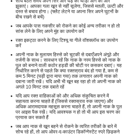
सीधे बैठते समय अपने सिर और धड़ को थोड़ा आगे की ओर
झुकाएं। आपका गला खून से नहीं सूजेगा, जिससे मतली, उल्टी और
दस्त से बचाव होगा। (फ्लैट लेटने या अपना सिर अपने घुटनों के
बीच रखने से बचें)
जब आपके पास नकसीर को रोकने का कोई अन्य तरीका न हो तो
सांस लेने के लिए अपने मुंह का उपयोग करें
रक्त इकट्ठा करने के लिए टिश्यू या गीले वॉशक्लॉथ का उपयोग
करें
अपनी नाक के मुलायम हिस्से को चुटकी से दबाएँ
अपने अंगूठे और
तर्जनी के साथ। सावधान रहें कि नाक के नरम हिस्से को नाक के
पुल को बनाने वाली कठोर हड्डी की चोटी पर कसकर दबाएं। यह
निर्धारित करने से पहले कि क्या रक्तस्राव बंद हो गया है, कम से
कम 5 मिनट (घड़ी द्वारा मापा गया) तक लगातार अपनी नाक को
दबाना जारी रखें। यदि अभी भी खून बह रहा हो तो अपनी नाक को
अगले 10 मिनट तक दबाते रहें
यदि आप रक्त वाहिकाओं को और अधिक संकुचित करने में
सहायता करना चाहते हैं (जिससे रक्तस्राव रुक जाएगा) और
अधिक आरामदायक महसूस करना चाहते हैं, तो अपनी नाक के पुल
पर आइस पैक रखें। यदि आवश्यक न हो तो भी आप इस चरण का
प्रयास कर सकते हैं
जब आप नाक से खून बहने से रोकने के त्वरित तरीकों के बारे में
सोच रहे हों, तो आप ओवर-द-काउंटर डिकॉन्गेस्टेंट स्प्रे छिड़कने