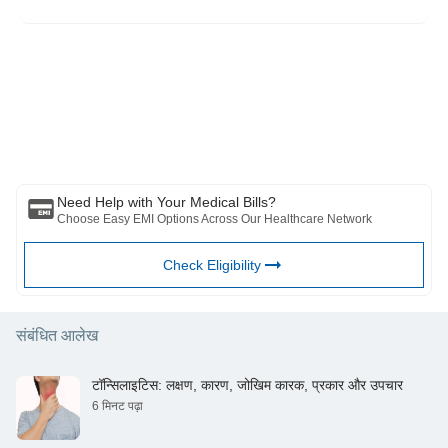
कृपया ध्यान दें कि यह लेख केवल सूचनात्मक उद्देश्यों के लिए है और बजाज फिनसर्व हेल्थ
लिमिटेड ('बीएफएचएल') की कोई जिम्मेदारी नहीं है लेखक/समीक्षक/प्रवर्तक द्वारा व्यक्त/दिए
गए विचारों/सलाह/जानकारी का। इस लेख को किसी चिकित्सकीय सलाह का विकल्प नहीं
माना जाना चाहिए, निदान या उपचार। हमेशा अपने भरोसेमंद चिकित्सक/योग्य स्वास्थ्य सेवा
से परामर्श लें आपकी चिकित्सा स्थिति का मूल्यांकन करने के लिए पेशेवर। उपरोक्त आलेख
की समीक्षा द्वारा की गई है योग्य चिकित्सक और BFHL किसी भी जानकारी या के लिए किसी
भी नुकसान के लिए ज़िम्मेदार नहीं है किसी तीसरे पक्ष द्वारा प्रदान की जाने वाली सेवाएं।
Need Help with Your Medical Bills?
Choose Easy EMI Options Across Our Healthcare Network
Check Eligibility
संबंधित आलेख
टॉन्सिलाइटिस: लक्षण, कारण, जोखिम कारक, प्रकार और उपचार
6 मिनट पढ़ा