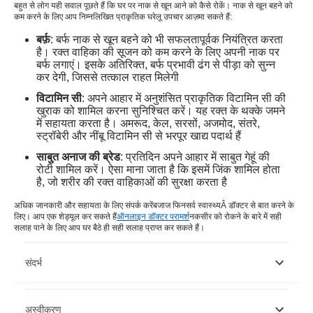
बहुत से लोग यही सवाल पूछते हैं कि घर पर नाक से खून आने को कैसे रोकें। नाक से खून बहने को
कम करने के लिए आप निम्नलिखित प्राकृतिक घरेलू उपचार आज़मा सकते हैं:
बर्फ़
: बर्फ नाक से खून बहने को भी सफलतापूर्वक नियंत्रित करता
है। रक्त वाहिका की सूजन को कम करने के लिए अपनी नाक पर
बर्फ लगाएं। इसके अतिरिक्त, बर्फ प्रभावी ढंग से पीड़ा को सुन्न
कर देगी, जिससे तत्काल राहत मिलेगी
विटामिन सी
: अपने आहार में अनुशंसित प्राकृतिक विटामिन सी की
खुराक को शामिल करना सुनिश्चित करें। यह रक्त के थक्के जमने
में सहायता करता है। अमरूद, केल, सरसों, अजमोद, संतरे,
स्ट्रॉबेरी और नींबू विटामिन सी से भरपूर खाद्य पदार्थ हैं
साबुत अनाज की ब्रेड
: प्रतिदिन अपने आहार में साबुत गेहूं की
रोटी शामिल करें। ऐसा माना जाता है कि इसमें जिंक शामिल होता
है, जो शरीर की रक्त वाहिकाओं की सुरक्षा करता है
अधिक जानकारी और सहायता के लिए संपर्क करें
बजाज फिनसर्व स्वास्थ्य
Â डॉक्टर से बात करने के
लिए। आप एक शेड्यूल कर सकते हैं
ऑनलाइन डॉक्टर परामर्श
नकसीर को रोकने के बारे में सही
सलाह पाने के लिए आप घर बैठे ही सही सलाह प्राप्त कर सकते हैं।
संदर्भ
https://www.ncbi.nlm.nih.gov/books/NBK435997/
अस्वीकरण