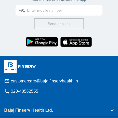
+91
Send app link
customercare@bajajfinservhealth.in
020-48562555
Bajaj Finserv Health Ltd.