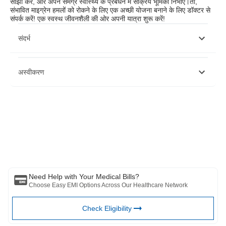
साझा करें, और अपने समग्र स्वास्थ्य के प्रबंधन में सक्रिय भूमिका निभाएं।तो,
संभावित माइग्रेन हमलों को रोकने के लिए एक अच्छी योजना बनाने के लिए डॉक्टर से
संपर्क करें! एक स्वस्थ जीवनशैली की ओर अपनी यात्रा शुरू करें!
संदर्भ
अस्वीकरण
कृपया ध्यान दें कि यह लेख केवल सूचनात्मक उद्देश्यों के लिए है और बजाज फिनसर्व हेल्थ
लिमिटेड ('बीएफएचएल') की कोई जिम्मेदारी नहीं है लेखक/समीक्षक/प्रवर्तक द्वारा व्यक्त/दिए
गए विचारों/सलाह/जानकारी का। इस लेख को किसी चिकित्सकीय सलाह का विकल्प नहीं
माना जाना चाहिए, निदान या उपचार। हमेशा अपने भरोसेमंद चिकित्सक/योग्य स्वास्थ्य सेवा
से परामर्श लें आपकी चिकित्सा स्थिति का मूल्यांकन करने के लिए पेशेवर। उपरोक्त आलेख
की समीक्षा द्वारा की गई है योग्य चिकित्सक और BFHL किसी भी जानकारी या के लिए किसी
भी नुकसान के लिए ज़िम्मेदार नहीं है किसी तीसरे पक्ष द्वारा प्रदान की जाने वाली सेवाएं।
Need Help with Your Medical Bills?
Choose Easy EMI Options Across Our Healthcare Network
Check Eligibility