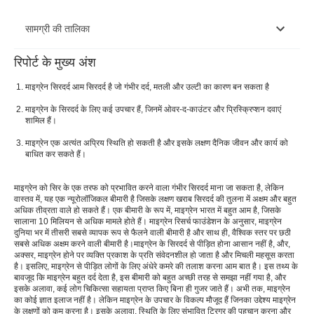
सामग्री की तालिका
रिपोर्ट के मुख्य अंश
माइग्रेन क्या है?
माइग्रेन सिरदर्द आम सिरदर्द है जो गंभीर दर्द, मतली और उल्टी का कारण बन सकता है
माइग्रेन के लक्षण
माइग्रेन के सिरदर्द के लिए कई उपचार हैं, जिनमें ओवर-द-काउंटर और प्रिस्क्रिप्शन दवाएं
शामिल हैं।
माइग्रेन के चार चरण
माइग्रेन एक अत्यंत अप्रिय स्थिति हो सकती है और इसके लक्षण दैनिक जीवन और कार्य को
माइग्रेन के प्रकार
बाधित कर सकते हैं।
माइग्रेन के कारण और ट्रिगर
माइग्रेन को सिर के एक तरफ को प्रभावित करने वाला गंभीर सिरदर्द माना जा सकता है, लेकिन
वास्तव में, यह एक न्यूरोलॉजिकल बीमारी है जिसके लक्षण खराब सिरदर्द की तुलना में अक्षम और बहुत
महिलाओं में माइग्रेन का कारण क्या है?
अधिक तीव्रता वाले हो सकते हैं। एक बीमारी के रूप में, माइग्रेन भारत में बहुत आम है, जिसके
सालाना 10 मिलियन से अधिक मामले होते हैं। माइग्रेन रिसर्च फाउंडेशन के अनुसार, माइग्रेन
के जोखिम कारकआधासीसी
दुनिया भर में तीसरी सबसे व्यापक रूप से फैलने वाली बीमारी है और साथ ही, वैश्विक स्तर पर छठी
सबसे अधिक अक्षम करने वाली बीमारी है।माइग्रेन के सिरदर्द से पीड़ित होना आसान नहीं है, और,
माइग्रेन सिरदर्द का निदान
अक्सर, माइग्रेन होने पर व्यक्ति प्रकाश के प्रति संवेदनशील हो जाता है और मिचली महसूस करता
है। इसलिए, माइग्रेन से पीड़ित लोगों के लिए अंधेरे कमरे की तलाश करना आम बात है। इस तथ्य के
बावजूद कि माइग्रेन बहुत दर्द देता है, इस बीमारी को बहुत अच्छी तरह से समझा नहीं गया है, और
माइग्रेन का इलाज
इसके अलावा, कई लोग चिकित्सा सहायता प्राप्त किए बिना ही गुजर जाते हैं। अभी तक, माइग्रेन
का कोई ज्ञात इलाज नहीं है। लेकिन माइग्रेन के उपचार के विकल्प मौजूद हैं जिनका उद्देश्य माइग्रेन
बच्चों में माइग्रेन
के लक्षणों को कम करना है। इसके अलावा, स्थिति के लिए संभावित ट्रिगर की पहचान करना और