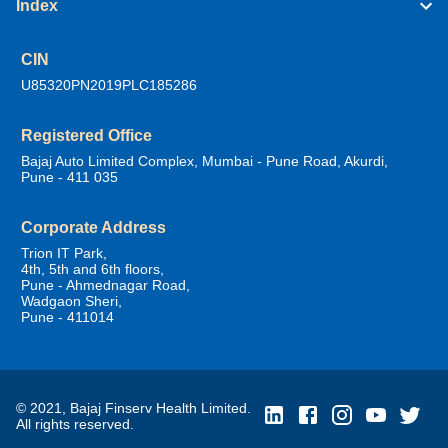
Index
CIN
U85320PN2019PLC185286
Registered Office
Bajaj Auto Limited Complex, Mumbai - Pune Road, Akurdi,
Pune - 411 035
Corporate Address
Trion IT Park,
4th, 5th and 6th floors,
Pune - Ahmednagar Road,
Wadgaon Sheri,
Pune - 411014
© 2021, Bajaj Finserv Health Limited.
All rights reserved.