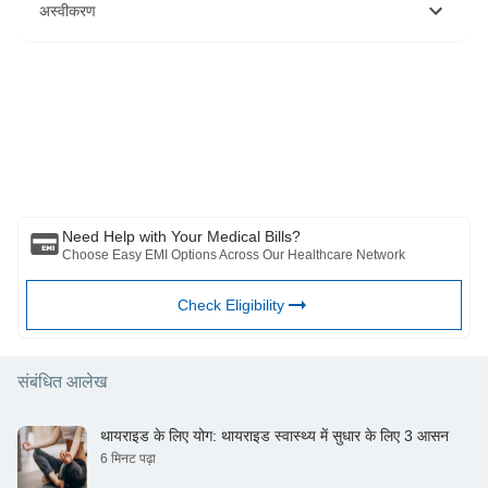
https://oneflowyoga.com/blog/yoga-prevent-injury
अस्वीकरण
https://runnerclick.com/yoga-can-prevent-help-recover-injury/
https://www.physioinq.com.au/blog/yoga-sporting-injuries
https://clubusa.net/yoga-pilates-barre/yoga/benefits-of-
yoga/yoga-protects-from-injury/
कृपया ध्यान दें कि यह लेख केवल सूचनात्मक उद्देश्यों के लिए है और बजाज फिनसर्व हेल्थ
https://blog.glo.com/2013/07/how-yoga-can-help-cyclists-with-
लिमिटेड ('बीएफएचएल') की कोई जिम्मेदारी नहीं है लेखक/समीक्षक/प्रवर्तक द्वारा व्यक्त/दिए
the-prevention-of-injuries-and-improve-durability-on-the-bike/
गए विचारों/सलाह/जानकारी का। इस लेख को किसी चिकित्सकीय सलाह का विकल्प नहीं
https://www.healthline.com/health/fitness/is-yoga-strength-
माना जाना चाहिए, निदान या उपचार। हमेशा अपने भरोसेमंद चिकित्सक/योग्य स्वास्थ्य सेवा
training-2#poses-for-strength
से परामर्श लें आपकी चिकित्सा स्थिति का मूल्यांकन करने के लिए पेशेवर। उपरोक्त आलेख
https://liforme.com/blogs/blog/yoga-for-flexibility
की समीक्षा द्वारा की गई है योग्य चिकित्सक और BFHL किसी भी जानकारी या के लिए किसी
https://www.hopkinsmedicine.org/health/wellness-and-
भी नुकसान के लिए ज़िम्मेदार नहीं है किसी तीसरे पक्ष द्वारा प्रदान की जाने वाली सेवाएं।
prevention/9-benefits-of-yoga
https://www.ncbi.nlm.nih.gov/pmc/articles/PMC4475706/
Need Help with Your Medical Bills?
Choose Easy EMI Options Across Our Healthcare Network
Check Eligibility
संबंधित आलेख
थायराइड के लिए योग: थायराइड स्वास्थ्य में सुधार के लिए 3 आसन
6 मिनट पढ़ा