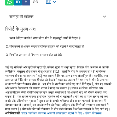
हिंदी
सामग्री की तालिका
रिपोर्ट के मुख्य अंश
बेहतर स्थिरता के लिए आपके संयोजी ऊतकों को मजबूत करता है
ध्यान केंद्रित करने में सक्षम होना योग के महत्वपूर्ण लाभों में से एक है
आपकी गति की सीमा को बढ़ाकर आपका लचीलापन बढ़ाता है
योग करने से आपके संपूर्ण शारीरिक संतुलन को बढ़ाने में मदद मिलती है
फिसलन को रोकने के लिए आपको बेहतर शारीरिक संतुलन प्राप्त
नियमित अभ्यास से स्थिरता बनाकर चोट को रोकें
करने में मदद करता है
पूरे शरीर पर ध्यान केंद्रित करके एकाग्रता बढ़ाता है
चाहे वह नीचे की ओर कुत्ते की मुद्रा हो, कोबरा मुद्रा या धनुष मुद्रा, निरंतर योग अभ्यास से आपके
लचीलेपन, संतुलन और ताकत में सुधार होता है [1]। हालाँकि योग के असंख्य लाभ हैं, मानसिक
स्वास्थ्य और समग्र कल्याण में वृद्धि एक कारण है कि यह आज इतना लोकप्रिय है। हालाँकि, क्या
मांसपेशियों के तनाव को कम करता है और प्रदर्शन को बढ़ाने में मदद
आप जानते हैं कि योग वास्तव में चोट को रोकने में मदद कर सकता है? यह सच है! योग के लगातार
करता है
अभ्यास से चोट से बचाव संभव है। यह योग के सबसे कम खोजे गए लाभों में से एक है, और यह आपको
और आपके प्रियजनों को सशक्त बनाने में मदद कर सकता है।योग में स्थैतिक, गतिशील और
आइसोमेट्रिक जैसी गतिविधियों का एक अनूठा संयोजन है जो आपको चोट को रोकने में मदद कर
सकता है। यह आपके समग्र शारीरिक प्रदर्शन को भी बढ़ाता है। योग का अभ्यास तनाव को कम
करके और ऑक्सीजन प्रवाह में सुधार करके आपके मस्तिष्क और श्वसन प्रणाली के स्वास्थ्य में
योगदान देता है। साथ में, यह आपके शरीर को स्थिर, सक्रिय और गिरने की संभावना कम रखने में
मदद करता है। योग और चोट की रोकथाम के बीच संबंध के बारे में अधिक समझने के लिए आगे पढ़ें।
अतिरिक्त पढ़ें:
सरल कार्यालय व्यायाम: आपकी उत्पादकता बढ़ाने के लिए 7 डेस्क योगासन!