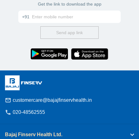
Get the link to download the app
+91
Send app link
customercare@bajajfinservhealth.in
020-48562555
Bajaj Finserv Health Ltd.