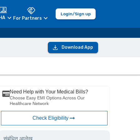
Login/Sign up
HA
For Partners
Download App
Need Help with Your Medical Bills?
Choose Easy EMI Options Across Our
Healthcare Network
Check Eligibility
संबंधित आलेख