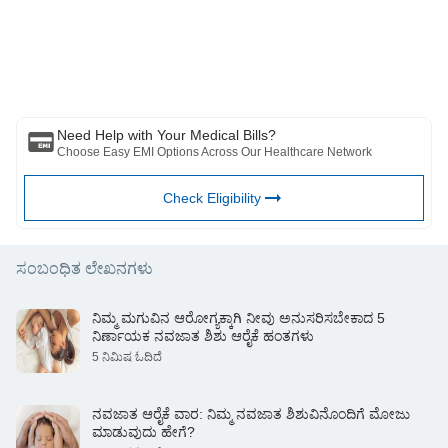
ಮತ್ತು ಬಜಾಜ್ ಫಿನ್‌ಸರ್ವ್ ಹೆಲ್ತ್ ಲಿಮಿಟೆಡ್ ('BFHL') ಯಾವುದೇ ಜವಾಬ್ದಾರಿಯನ್ನು
ಹೊರುವುದಿಲ್ಲ ಲೇಖಕರು/ವಿಮರ್ಶಕರು/ಉದ್ಘಾಟಕರು ವ್ಯಕ್ತಪಡಿಸಿದ/ನೀಡಿರುವ
ಅಭಿಪ್ರಾಯಗಳು/ಸಲಹೆ/ಮಾಹಿತಿಗಳು. ಈ ಲೇಖನವನ್ನು ಯಾವುದೇ ವೈದ್ಯಕೀಯ ಸಲಹೆಗೆ
ಪರ್ಯಾಯವಾಗಿ ಪರಿಗಣಿಸಬಾರದು, ರೋಗನಿರ್ಣಯ ಅಥವಾ ಚಿಕಿತ್ಸೆ. ಯಾವಾಗಲೂ ನಿಮ್ಮ
ವಿಶ್ವಾಸಾರ್ಹ ವೈದ್ಯರು/ಅರ್ಹ ಆರೋಗ್ಯ ರಕ್ಷಣೆಯನ್ನು ಸಂಪರ್ಕಿಸಿ ನಿಮ್ಮ ವೈದ್ಯಕೀಯ
ಸ್ಥಿತಿಯನ್ನು ಮೌಲ್ಯಮಾಪನ ಮಾಡಲು ವೃತ್ತಿಪರರು. ಮೇಲಿನ ಲೇಖನವನ್ನು ಮೂಲಕ
ಪರಿಶೀಲಿಸಲಾಗಿದೆ ಯಾವುದೇ ಮಾಹಿತಿಗಾಗಿ ಯಾವುದೇ ಹಾನಿಗಳಿಗೆ ಅರ್ಹ ವೈದ್ಯರು ಮತ್ತು
BFHL ಜವಾಬ್ದಾರರಾಗಿರುವುದಿಲ್ಲ ಅಥವಾ ಯಾವುದೇ ಮೂರನೇ ವ್ಯಕ್ತಿಯಿಂದ
Need Help with Your Medical Bills?
ಒದಗಿಸಲಾದ ಸೇವೆಗಳು.
Choose Easy EMI Options Across Our Healthcare Network
Check Eligibility
ಸಂಬಂಧಿತ ಲೇಖನಗಳು
ನಿಮ್ಮ ಮಗುವಿನ ಆರೋಗ್ಯಕ್ಕಾಗಿ ನೀವು ಅನುಸರಿಸಬೇಕಾದ 5
ನಿರ್ಣಾಯಕ ನವಜಾತ ಶಿಶು ಆರೈಕೆ ಹಂತಗಳು
5 ನಿಮಿಷ ಓದಿದೆ
ನವಜಾತ ಆರೈಕೆ ವಾರ: ನಿಮ್ಮ ನವಜಾತ ಶಿಶುವಿನೊಂದಿಗೆ ಮೋಜು
ಮಾಡುವುದು ಹೇಗೆ?