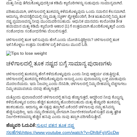
ಮತ್ತು ನೀವು ತೆಗೆದುಕೊಳ್ಳುವುದಕ್ಕಿಂತ ಕಡಿಮೆ ಕ್ಯಾಲೊರಿಗಳನ್ನು ಸುಡುವುದು ಸಾಮಾನ್ಯವಾಗಿದೆ.
ಪರಿಣಾಮವಾಗಿ, ಚಳಿಗಾಲದಲ್ಲಿ ತೂಕವನ್ನು ಕಳೆದುಕೊಳ್ಳುವುದು ಒಂದು ಸವಾಲಿನ ಕೆಲಸವಾಗಿದೆ.
ಆದಾಗ್ಯೂ, ಜೀವನಶೈಲಿಯಲ್ಲಿ ಸಣ್ಣ ಮತ್ತು ಸ್ಮಾರ್ಟ್ ಟ್ವೀಕ್ಗಳೊಂದಿಗೆ, ಶೀತ ಋತುವಿನಲ್ಲಿ ನಿಮ್ಮ ತೂಕ
ನಷ್ಟ ಪ್ರಯಾಣವನ್ನು ನೀವು ಮುಂದುವರಿಸಬಹುದು. ಆಧುನಿಕ ಮಾನವರು ಕಾಲೋಚಿತ ಶೀತ
ಹವಾಮಾನ ಮತ್ತು ಕಡಿಮೆ ಕ್ಯಾಲೋರಿ ಆಹಾರ [1] ಗೆ ಉತ್ತಮವಾಗಿ ಹೊಂದಿಕೊಳ್ಳುತ್ತಾರೆ ಎಂದು
ಸಂಶೋಧನಾ ಸಂಶೋಧನೆಗಳು ಬೆಂಬಲಿಸುತ್ತವೆ.
ಚಳಿಗಾಲದಲ್ಲಿ ತೂಕ ಇಳಿಸುವುದು ಹೇಗೆ ಎಂದು ಯೋಚಿಸುತ್ತಿದ್ದೀರಾ? ಚಳಿಗಾಲದಲ್ಲಿ ತೂಕ
ಇಳಿಸಿಕೊಳ್ಳಲು ಉತ್ತಮ ಸಲಹೆಗಳ ಬಗ್ಗೆ ತಿಳಿಯಲು ಮುಂದೆ ಓದಿ.
ಚಳಿಗಾಲದಲ್ಲಿ ತೂಕ ನಷ್ಟದ ಬಗ್ಗೆ ಸಾಮಾನ್ಯ ಪುರಾಣಗಳು
ಚಳಿಗಾಲದಲ್ಲಿ ತೂಕವನ್ನು ಹೇಗೆ ಕಳೆದುಕೊಳ್ಳುವುದು ಎಂದು ನೀವು ಆಶ್ಚರ್ಯ ಪಡುತ್ತಿದ್ದಂತೆ,
ಚಳಿಗಾಲದಲ್ಲಿ ತೂಕವನ್ನು ಕಳೆದುಕೊಳ್ಳುವುದು ಅಸಾಧ್ಯ ಎಂಬ ಪುರಾಣವನ್ನು ಬಸ್ಟ್ ಮಾಡುವುದು
ಮೊದಲನೆಯದು. ಇದು ನಿಜವಲ್ಲ ಎಂದು ನೆನಪಿಡಿ, ಚಳಿಗಾಲದಲ್ಲಿ ನಿಮ್ಮ ದೇಹವನ್ನು ಬೆಚ್ಚಗಾಗಲು
ನಿಮ್ಮ ಚಯಾಪಚಯ ದರವು ಹೆಚ್ಚಾಗುತ್ತದೆ.
ಮತ್ತೊಂದು ಪುರಾಣವೆಂದರೆ ಚಳಿಗಾಲದಲ್ಲಿ ಹಸಿವು ಹೆಚ್ಚಾಗುತ್ತದೆ, ಆದ್ದರಿಂದ ನೀವು ಕೊಬ್ಬನ್ನು
ಕಳೆದುಕೊಳ್ಳುವ ಬದಲು ಹೆಚ್ಚಿನ ತೂಕವನ್ನು ಹೊಂದಿರಬಹುದು ಮತ್ತು ಹೆಚ್ಚುವರಿ ತೂಕವನ್ನು
ಹಾಕಬಹುದು. ಆದಾಗ್ಯೂ, ಈ ಸತ್ಯವು ತಪ್ಪಾಗಿದೆ ಏಕೆಂದರೆ ಚಳಿಗಾಲವು ನಮ್ಮ ಹಸಿವನ್ನು
ಹೆಚ್ಚಿಸುವುದಿಲ್ಲ. ಇದು ನಮ್ಮ ದೇಹವನ್ನು ವೇಗವಾಗಿ ನಿರ್ಜಲೀಕರಣಗೊಳಿಸುತ್ತದೆ ಮತ್ತು ತ್ವರಿತ
ನಿರ್ಜಲೀಕರಣವನ್ನು ಹೆಚ್ಚಿದ ಹಸಿವು ಎಂದು ನಾವು ತಪ್ಪಾಗಿ ಪರಿಗಣಿಸುತ್ತೇವೆ.
ಹೆಚ್ಚುವರಿ ಓದುವಿಕೆ:
ಸುಲಭ ಪತನ ತೂಕ ನಷ್ಟ
ಸಲಹೆಗಳು
https://www.youtube.com/watch?v=DhIbFgVGcDw