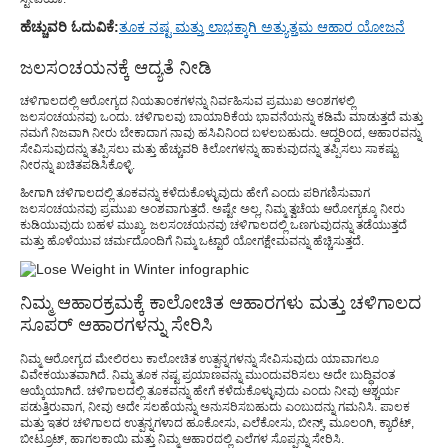
ಹೆಚ್ಚುವರಿ ಓದುವಿಕೆ:
ತೂಕ ನಷ್ಟ ಮತ್ತು ಲಾಭಕ್ಕಾಗಿ ಅತ್ಯುತ್ತಮ ಆಹಾರ ಯೋಜನೆ
ಜಲಸಂಚಯನಕ್ಕೆ ಆದ್ಯತೆ ನೀಡಿ
ಚಳಿಗಾಲದಲ್ಲಿ ಆರೋಗ್ಯದ ನಿಯತಾಂಕಗಳನ್ನು ನಿರ್ವಹಿಸುವ ಪ್ರಮುಖ ಅಂಶಗಳಲ್ಲಿ
ಜಲಸಂಚಯನವು ಒಂದು. ಚಳಿಗಾಲವು ಬಾಯಾರಿಕೆಯ ಭಾವನೆಯನ್ನು ಕಡಿಮೆ ಮಾಡುತ್ತದೆ ಮತ್ತು
ನಮಗೆ ನಿಜವಾಗಿ ನೀರು ಬೇಕಾದಾಗ ನಾವು ಹಸಿವಿನಿಂದ ಬಳಲಬಹುದು. ಆದ್ದರಿಂದ, ಆಹಾರವನ್ನು
ಸೇವಿಸುವುದನ್ನು ತಪ್ಪಿಸಲು ಮತ್ತು ಹೆಚ್ಚುವರಿ ಕಿಲೋಗಳನ್ನು ಹಾಕುವುದನ್ನು ತಪ್ಪಿಸಲು ಸಾಕಷ್ಟು
ನೀರನ್ನು ಖಚಿತಪಡಿಸಿಕೊಳ್ಳಿ.
ಹೀಗಾಗಿ ಚಳಿಗಾಲದಲ್ಲಿ ತೂಕವನ್ನು ಕಳೆದುಕೊಳ್ಳುವುದು ಹೇಗೆ ಎಂದು ಪರಿಗಣಿಸುವಾಗ
ಜಲಸಂಚಯನವು ಪ್ರಮುಖ ಅಂಶವಾಗುತ್ತದೆ. ಅಷ್ಟೇ ಅಲ್ಲ, ನಿಮ್ಮ ತ್ವಚೆಯ ಆರೋಗ್ಯಕ್ಕೂ ನೀರು
ಕುಡಿಯುವುದು ಬಹಳ ಮುಖ್ಯ. ಜಲಸಂಚಯನವು ಚಳಿಗಾಲದಲ್ಲಿ ಒಣಗುವುದನ್ನು ತಡೆಯುತ್ತದೆ
ಮತ್ತು ಹೊಳೆಯುವ ಚರ್ಮದೊಂದಿಗೆ ನಿಮ್ಮ ಒಟ್ಟಾರೆ ಯೋಗಕ್ಷೇಮವನ್ನು ಹೆಚ್ಚಿಸುತ್ತದೆ.
ನಿಮ್ಮ ಆಹಾರಕ್ರಮಕ್ಕೆ ಕಾಲೋಚಿತ ಆಹಾರಗಳು ಮತ್ತು ಚಳಿಗಾಲದ
ಸೂಪರ್ ಆಹಾರಗಳನ್ನು ಸೇರಿಸಿ
ನಿಮ್ಮ ಆರೋಗ್ಯದ ಮೇಲಿರಲು ಕಾಲೋಚಿತ ಉತ್ಪನ್ನಗಳನ್ನು ಸೇವಿಸುವುದು ಯಾವಾಗಲೂ
ವಿವೇಕಯುತವಾಗಿದೆ. ನಿಮ್ಮ ತೂಕ ನಷ್ಟ ಪ್ರಯಾಣವನ್ನು ಮುಂದುವರಿಸಲು ಅದೇ ಬುದ್ಧಿವಂತ
ಆಯ್ಕೆಯಾಗಿದೆ. ಚಳಿಗಾಲದಲ್ಲಿ ತೂಕವನ್ನು ಹೇಗೆ ಕಳೆದುಕೊಳ್ಳುವುದು ಎಂದು ನೀವು ಆಶ್ಚರ್ಯ
ಪಡುತ್ತಿರುವಾಗ, ನೀವು ಅದೇ ಸಲಹೆಯನ್ನು ಅನುಸರಿಸಬಹುದು ಎಂಬುದನ್ನು ಗಮನಿಸಿ. ಪಾಲಕ
ಮತ್ತು ಇತರ ಚಳಿಗಾಲದ ಉತ್ಪನ್ನಗಳಾದ ಹೂಕೋಸು, ಎಲೆಕೋಸು, ಬೀನ್ಸ್, ಮೂಲಂಗಿ, ಕ್ಯಾರೆಟ್,
ಬೀಟ್ರೂಟ್, ಹಾಗಲಕಾಯಿ ಮತ್ತು ನಿಮ್ಮ ಆಹಾರದಲ್ಲಿ ಎಲೆಗಳ ಸೊಪ್ಪನ್ನು ಸೇರಿಸಿ.