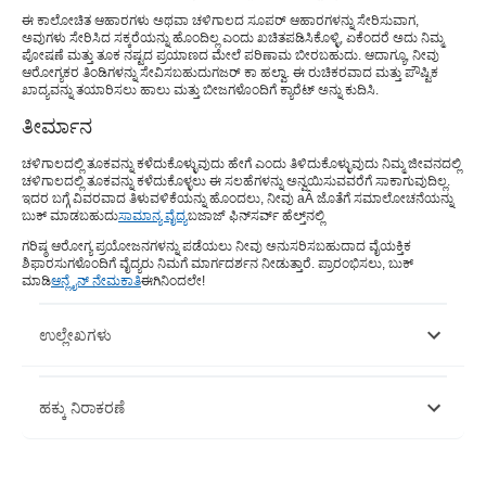
ಈ ಕಾಲೋಚಿತ ಆಹಾರಗಳು ಅಥವಾ ಚಳಿಗಾಲದ ಸೂಪರ್ ಆಹಾರಗಳನ್ನು ಸೇರಿಸುವಾಗ,
ಅವುಗಳು ಸೇರಿಸಿದ ಸಕ್ಕರೆಯನ್ನು ಹೊಂದಿಲ್ಲ ಎಂದು ಖಚಿತಪಡಿಸಿಕೊಳ್ಳಿ, ಏಕೆಂದರೆ ಅದು ನಿಮ್ಮ
ಪೋಷಣೆ ಮತ್ತು ತೂಕ ನಷ್ಟದ ಪ್ರಯಾಣದ ಮೇಲೆ ಪರಿಣಾಮ ಬೀರಬಹುದು. ಆದಾಗ್ಯೂ, ನೀವು
ಆರೋಗ್ಯಕರ ತಿಂಡಿಗಳನ್ನು ಸೇವಿಸಬಹುದು
ಗಜರ್ ಕಾ ಹಲ್ವಾ
. ಈ ರುಚಿಕರವಾದ ಮತ್ತು ಪೌಷ್ಟಿಕ
ಖಾದ್ಯವನ್ನು ತಯಾರಿಸಲು ಹಾಲು ಮತ್ತು ಬೀಜಗಳೊಂದಿಗೆ ಕ್ಯಾರೆಟ್ ಅನ್ನು ಕುದಿಸಿ.
ತೀರ್ಮಾನ
ಚಳಿಗಾಲದಲ್ಲಿ ತೂಕವನ್ನು ಕಳೆದುಕೊಳ್ಳುವುದು ಹೇಗೆ ಎಂದು ತಿಳಿದುಕೊಳ್ಳುವುದು ನಿಮ್ಮ ಜೀವನದಲ್ಲಿ
ಚಳಿಗಾಲದಲ್ಲಿ ತೂಕವನ್ನು ಕಳೆದುಕೊಳ್ಳಲು ಈ ಸಲಹೆಗಳನ್ನು ಅನ್ವಯಿಸುವವರೆಗೆ ಸಾಕಾಗುವುದಿಲ್ಲ.
ಇದರ ಬಗ್ಗೆ ವಿವರವಾದ ತಿಳುವಳಿಕೆಯನ್ನು ಹೊಂದಲು, ನೀವು aÂ ಜೊತೆಗೆ ಸಮಾಲೋಚನೆಯನ್ನು
ಬುಕ್ ಮಾಡಬಹುದು
ಸಾಮಾನ್ಯ ವೈದ್ಯ
ಬಜಾಜ್ ಫಿನ್‌ಸರ್ವ್ ಹೆಲ್ತ್‌ನಲ್ಲಿ
ಗರಿಷ್ಠ ಆರೋಗ್ಯ ಪ್ರಯೋಜನಗಳನ್ನು ಪಡೆಯಲು ನೀವು ಅನುಸರಿಸಬಹುದಾದ ವೈಯಕ್ತಿಕ
ಶಿಫಾರಸುಗಳೊಂದಿಗೆ ವೈದ್ಯರು ನಿಮಗೆ ಮಾರ್ಗದರ್ಶನ ನೀಡುತ್ತಾರೆ. ಪ್ರಾರಂಭಿಸಲು, ಬುಕ್
ಮಾಡಿ
ಆನ್ಲೈನ್ ​​ನೇಮಕಾತಿ
ಈಗಿನಿಂದಲೇ!
ಉಲ್ಲೇಖಗಳು
https://www.ncbi.nlm.nih.gov/pmc/articles/PMC4209489/
ಹಕ್ಕು ನಿರಾಕರಣೆ
ಈ ಲೇಖನವು ಕೇವಲ ಮಾಹಿತಿ ಉದ್ದೇಶಗಳಿಗಾಗಿ ಮಾತ್ರ ಎಂದು ದಯವಿಟ್ಟು ಗಮನಿಸಿ