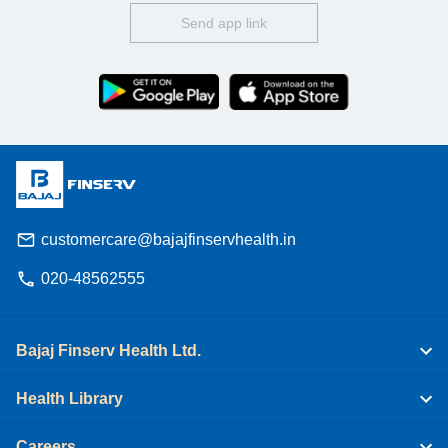
Send app link
customercare@bajajfinservhealth.in
020-48562555
Bajaj Finserv Health Ltd.
Health Library
Careers