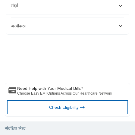
संदर्भ
https://www.niti.gov.in/sites/default/files/2021-
अस्वीकरण
10/HealthInsurance-forIndiasMissingMiddle_28-10-2021.pdf
https://www.irdai.gov.in/ADMINCMS/cms/frmGuidelines_Layout.aspx
page=PageNo3987
कृपया लक्षात घ्या की हा लेख केवळ माहितीच्या उद्देशाने आहे आणि बजाज फिनसर्व्ह हेल्थ
लिमिटेड (“BFHL”) कोणतीही जबाबदारी घेत नाही लेखक/समीक्षक/प्रवर्तकाने व्यक्त केलेले/
दिलेले विचार/सल्ला/माहिती. हा लेख कोणत्याही वैद्यकीय सल्ल्याचा पर्याय म्हणून विचारात घेऊ
नये, निदान किंवा उपचार. नेहमी तुमच्या विश्वासू डॉक्टर/पात्र आरोग्य सेवेचा सल्ला घ्या
आपल्या वैद्यकीय स्थितीचे मूल्यांकन करण्यासाठी व्यावसायिक. वरील लेखाचे पुनरावलोकन
कोणत्याही माहितीसाठी किंवा कोणत्याही नुकसानीसाठी पात्र डॉक्टर आणि BFHL जबाबदार
नाहीत कोणत्याही तृतीय पक्षाद्वारे प्रदान केलेल्या सेवा.
Need Help with Your Medical Bills?
Choose Easy EMI Options Across Our Healthcare Network
Check Eligibility
संबंधित लेख