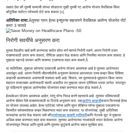
लक्षात ठेवा की तुमची सध्याची संस्था सोडताना तुम्ही तुमची गट आरोग्य योजना वैयक्तिक किंवा
कौटुंबिक फ्लोटर प्लॅनमध्ये पोर्ट करू शकता [२].
अतिरिक्त वाचा:
Â
तुमचा ग्रुप हेल्थ इन्शुरन्स सहजपणे वैयक्तिक आरोग्य योजनेत पोर्ट
करा! 3 फायदे
निरोगी सवयींचे अनुसरण करा
तुमचा वैद्यकीय खर्च कमी करण्याचा सर्वात सोपा मार्ग म्हणजे निरोगी राहणे. आपण निरोगी वजन
राखण्यासाठी उपाय करू शकता, पौष्टिक आहार घेऊ शकता आणि नियमित व्यायाम करू शकता. हे
तुम्हाला महागडे उपचार आणि चाचण्या टाळण्यास मदत करू शकते.Â
या व्यतिरिक्त, तुम्हाला कोणत्या प्रकारची आरोग्य योजना आवश्यक आहे हे तुमच्या आरोग्यावर
अवलंबून आहे. आपण निरोगी जीवनशैलीचे अनुसरण केल्यास आपल्याला उच्च कव्हर किंवा विशिष्ट
कव्हरची आवश्यकता असण्याची शक्यता कमी आहे. शिवाय, जर तुमच्याकडे धूम्रपान किंवा जास्त
मद्यपान यासारख्या आरोग्यदायी सवयी असतील तर तुम्हाला जास्त प्रीमियम भरावा लागेल. यापासून
दूर राहिल्याने तुम्हाला आरोग्यसेवा योजनांवर बचत करण्यात मदत होऊ शकते.Â
हेल्थकेअर योजना आवश्यक आहेत, परंतु योग्य निवड करणे महत्त्वाचे आहे. तुमच्या भविष्यासाठी
आरोग्य सेवेवर पैसे वाचवण्यासाठी या टिपांचे अनुसरण करा. पहा
आरोग्य काळजी
बजाज फिनसर्व्ह हेल्थ
वर योजना उपलब्ध आहेत. हेल्थ प्रोटेक्ट प्लॅन्स आणि सुपर सेव्हिंग्ज प्लॅन्स तुम्हाला परवडणाऱ्या
किमतीत सर्वसमावेशक कव्हर मिळवण्यात मदत करू शकतात. या योजनांसह, तुम्ही अतिरिक्त
फायद्यांचा आनंद घेऊ शकता जसे की
प्रयोगशाळा चाचणी प्रतिपूर्ती
आणि नेटवर्क सूट जे तुम्हाला
अधिक बचत करण्यात मदत करू शकतात. तुमच्या आरोग्याच्या गरजांसाठी तयार केलेल्या आरोग्य
योजनांमधून निवडा आणि तुमचे आणि तुमच्या कुटुंबाचे आरोग्य सहज सुरक्षित करा.