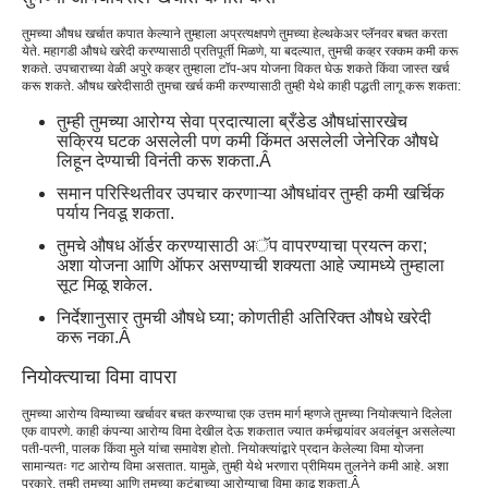
तुमच्‍या औषध खर्चात कपात केल्‍याने तुम्‍हाला अप्रत्‍यक्षपणे तुमच्‍या हेल्‍थकेअर प्‍लॅनवर बचत करता
येते. महागडी औषधे खरेदी करण्यासाठी प्रतिपूर्ती मिळणे, या बदल्यात, तुमची कव्हर रक्कम कमी करू
शकते. उपचाराच्या वेळी अपुरे कव्हर तुम्हाला टॉप-अप योजना विकत घेऊ शकते किंवा जास्त खर्च
करू शकते. औषध खरेदीसाठी तुमचा खर्च कमी करण्यासाठी तुम्ही येथे काही पद्धती लागू करू शकता:
तुम्ही तुमच्या आरोग्य सेवा प्रदात्याला ब्रँडेड औषधांसारखेच
सक्रिय घटक असलेली पण कमी किंमत असलेली जेनेरिक औषधे
लिहून देण्याची विनंती करू शकता.Â
समान परिस्थितीवर उपचार करणाऱ्या औषधांवर तुम्ही कमी खर्चिक
पर्याय निवडू शकता.
तुमचे औषध ऑर्डर करण्यासाठी अॅप वापरण्याचा प्रयत्न करा;
अशा योजना आणि ऑफर असण्याची शक्यता आहे ज्यामध्ये तुम्हाला
सूट मिळू शकेल.
निर्देशानुसार तुमची औषधे घ्या; कोणतीही अतिरिक्त औषधे खरेदी
करू नका.Â
नियोक्त्याचा विमा वापरा
तुमच्या आरोग्य विम्याच्या खर्चावर बचत करण्याचा एक उत्तम मार्ग म्हणजे तुमच्या नियोक्त्याने दिलेला
एक वापरणे. काही कंपन्या आरोग्य विमा देखील देऊ शकतात ज्यात कर्मचार्‍यांवर अवलंबून असलेल्या
पती-पत्नी, पालक किंवा मुले यांचा समावेश होतो. नियोक्त्यांद्वारे प्रदान केलेल्या विमा योजना
सामान्यतः गट आरोग्य विमा असतात. यामुळे, तुम्ही येथे भरणारा प्रीमियम तुलनेने कमी आहे. अशा
प्रकारे, तुम्ही तुमच्या आणि तुमच्या कुटुंबाच्या आरोग्याचा विमा काढू शकता.Â