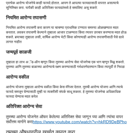
प्रत्येक आरोग्य योजनेचे काही फायदे होतात. आपण ते आपल्या फायद्यासाठी वापरत असल्याचे
सुनिश्चित करा. यापैकी काही अतिरिक्त फायद्यांमध्ये हे समाविष्ट असू शकते:
नियमित आरोग्य तपासणी
नियमित आरोग्य तपासणी करा कारण या चाचण्या प्राथमिक टप्प्यात समस्या ओळखण्यात मदत
करतात. लवकर तपासणी केल्याने तुम्हाला आजार टाळण्यात किंवा त्यावर उपचार करण्यास मदत होऊ
शकते. बर्‍याचदा तुम्हाला लसी, वार्षिक आरोग्य भेटी किंवा कोणत्याही आरोग्य तपासणीसाठी पैसे द्यावे
लागत नाहीत
जन्मपूर्व काळजी
तुम्हाला हा लाभ अॅड-ऑन म्हणून किंवा तुमच्या आरोग्य सेवा योजनेचा एक भाग म्हणून मिळू शकतो.
तुमच्या आणि तुमच्या बाळाच्या आरोग्याचे रक्षण करण्यासाठी गर्भधारणेदरम्यान किंवा त्यापूर्वी ते निवडा
आरोग्य वकील
आरोग्य योजना तुम्हाला आरोग्य वकील किंवा केस मॅनेजर देतात. तुमची आरोग्य योजना आणि त्याचे
फायदे समजून घेण्यासाठी तुम्ही या व्यक्तीशी संपर्क साधू शकता. हे तुमच्या योजनेचा अधिकाधिक
फायदा घेण्यास मदत करेल
अतिरिक्त आरोग्य सेवा
तुमच्या आरोग्य योजनेत ऑफर केलेल्या अतिरिक्त सेवा जाणून घ्या आणि त्यांचा वापर
सर्वोत्तम मार्गाने करा
https://www.youtube.com/watch?v=hkRD9DeBPho
तुमच्या औषधावरील खर्चात कपात करा