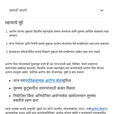
सामग्री सारणी
महत्वाचे मुद्दे
आपत्कालीन आणि भविष्यातील गरजांसाठी आगाऊ योजना करा
आरोग्य योजना तुम्हाला वैद्यकीय महागाईचा सामना करण्यास आणि तुमच्या आर्थिक संरक्षणात मदत
तुमचे आरोग्य योजना फायदे वापरा.
करतात
योग्य नियोजन आणि निरोगी सवयी तुम्हाला आरोग्य योजनांवर पैसे वाचविण्यात मदत करू शकतात
तुमच्या औषधावरील खर्चात कपात करा
हेल्थकेअर प्लॅनचे विविध फायदे मिळवणे तुम्हाला पैसे वाचविण्यात देखील मदत करू शकते
नियोक्त्याचा विमा वापरा
निरोगी सवयींचे अनुसरण करा
आरोग्य विमा योजनांमध्ये गुंतवणूक करणे ही एक गरज बनली आहे, विशेषत: वेगाने वाढणाऱ्या
आरोग्यसेवा खर्चाच्या बदल्यात. वैद्यकीय उपचार महागाईवर मात करण्यासाठी आरोग्य विमा योजना
अत्यंत उपयुक्त आहेत. सर्वोत्तम आरोग्य सेवा योजनांसह, तुम्ही हे करू शकता
लाभ घ्या
प्रतिबंधात्मक आरोग्य सेवा
सुविधा
तुमच्या कुटुंबातील सदस्यांसाठी कव्हर मिळवा
नियोजित किंवा अनियोजित आरोग्यसेवा खर्चादरम्यान तुमच्या
बचतीचे रक्षण करा
त्याचे असंख्य फायदे असूनही, सुमारे 40 कोटी भारतीय, लोकसंख्येच्या 30%, नाही
आरोग्य विमा
[१].
जागरुकतेचा अभाव आणि इतर कारणांव्यतिरिक्त, आरोग्य योजना खरेदी न करण्यामागे परवडणारीता