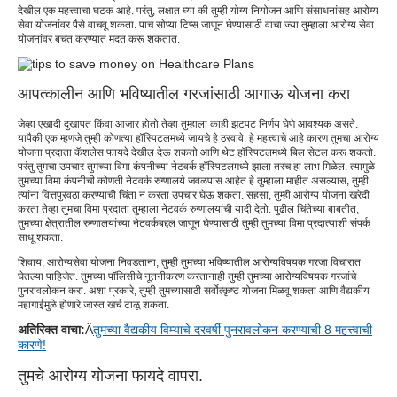
देखील एक महत्त्वाचा घटक आहे. परंतु, लक्षात घ्या की तुम्ही योग्य नियोजन आणि संसाधनांसह आरोग्य
सेवा योजनांवर पैसे वाचवू शकता. पाच सोप्या टिप्स जाणून घेण्यासाठी वाचा ज्या तुम्हाला आरोग्य सेवा
योजनांवर बचत करण्यात मदत करू शकतात.
आपत्कालीन आणि भविष्यातील गरजांसाठी आगाऊ योजना करा
जेव्हा एखादी दुखापत किंवा आजार होतो तेव्हा तुम्हाला काही झटपट निर्णय घेणे आवश्यक असते.
यापैकी एक म्हणजे तुम्ही कोणत्या हॉस्पिटलमध्ये जायचे हे ठरवावे. हे महत्त्वाचे आहे कारण तुमचा आरोग्य
योजना प्रदाता कॅशलेस फायदे देखील देऊ शकतो आणि थेट हॉस्पिटलमध्ये बिल सेटल करू शकतो.
परंतु तुमचा उपचार तुमच्या विमा कंपनीच्या नेटवर्क हॉस्पिटलमध्ये झाला तरच हा लाभ मिळेल. त्यामुळे
तुमच्या विमा कंपनीची कोणती नेटवर्क रुग्णालये जवळपास आहेत हे तुम्हाला माहीत असल्यास, तुम्ही
त्यांना वित्तपुरवठा करण्याची चिंता न करता उपचार घेऊ शकता. सहसा, तुम्ही आरोग्य योजना खरेदी
करता तेव्हा तुमचा विमा प्रदाता तुम्हाला नेटवर्क रुग्णालयांची यादी देतो. पुढील चिंतेच्या बाबतीत,
तुमच्या क्षेत्रातील रुग्णालयांच्या नेटवर्कबद्दल जाणून घेण्यासाठी तुम्ही तुमच्या विमा प्रदात्याशी संपर्क
साधू शकता.
शिवाय, आरोग्यसेवा योजना निवडताना, तुम्ही तुमच्या भविष्यातील आरोग्यविषयक गरजा विचारात
घेतल्या पाहिजेत. तुमच्या पॉलिसीचे नूतनीकरण करतानाही तुम्ही तुमच्या आरोग्यविषयक गरजांचे
पुनरावलोकन करा. अशा प्रकारे, तुम्ही तुमच्यासाठी सर्वोत्कृष्ट योजना मिळवू शकता आणि वैद्यकीय
महागाईमुळे होणारे जास्त खर्च टाळू शकता.
अतिरिक्त वाचा:
Â
तुमच्या वैद्यकीय विम्याचे दरवर्षी पुनरावलोकन करण्याची 8 महत्त्वाची
कारणे!
तुमचे आरोग्य योजना फायदे वापरा.