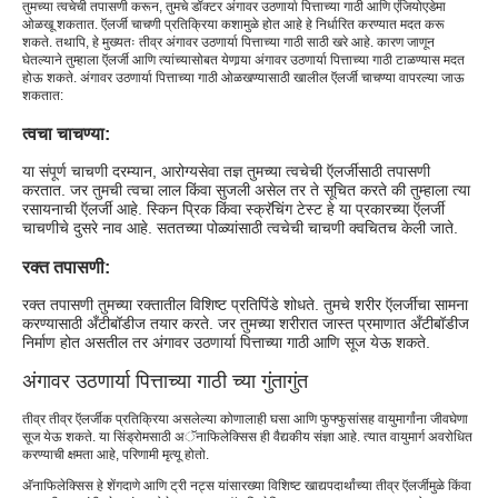
तुमच्या त्वचेची तपासणी करून, तुमचे डॉक्टर अंगावर उठणार्या पित्ताच्या गाठी आणि एंजियोएडेमा
ओळखू शकतात. ऍलर्जी चाचणी प्रतिक्रिया कशामुळे होत आहे हे निर्धारित करण्यात मदत करू
शकते. तथापि, हे मुख्यतः तीव्र अंगावर उठणार्या पित्ताच्या गाठी साठी खरे आहे. कारण जाणून
घेतल्याने तुम्हाला ऍलर्जी आणि त्यांच्यासोबत येणार्‍या अंगावर उठणार्या पित्ताच्या गाठी टाळण्यास मदत
होऊ शकते. अंगावर उठणार्या पित्ताच्या गाठी ओळखण्यासाठी खालील ऍलर्जी चाचण्या वापरल्या जाऊ
शकतात:
त्वचा चाचण्या:
या संपूर्ण चाचणी दरम्यान, आरोग्यसेवा तज्ञ तुमच्या त्वचेची ऍलर्जीसाठी तपासणी
करतात. जर तुमची त्वचा लाल किंवा सुजली असेल तर ते सूचित करते की तुम्हाला त्या
रसायनाची ऍलर्जी आहे. स्किन प्रिक किंवा स्क्रॅचिंग टेस्ट हे या प्रकारच्या ऍलर्जी
चाचणीचे दुसरे नाव आहे. सततच्या पोळ्यांसाठी त्वचेची चाचणी क्वचितच केली जाते.
रक्त तपासणी:
रक्त तपासणी तुमच्या रक्तातील विशिष्ट प्रतिपिंडे शोधते. तुमचे शरीर ऍलर्जीचा सामना
करण्यासाठी अँटीबॉडीज तयार करते. जर तुमच्या शरीरात जास्त प्रमाणात अँटीबॉडीज
निर्माण होत असतील तर अंगावर उठणार्या पित्ताच्या गाठी आणि सूज येऊ शकते.
अंगावर उठणार्या पित्ताच्या गाठी च्या गुंतागुंत
तीव्र तीव्र ऍलर्जीक प्रतिक्रिया असलेल्या कोणालाही घसा आणि फुफ्फुसांसह वायुमार्गांना जीवघेणा
सूज येऊ शकते. या सिंड्रोमसाठी अॅनाफिलेक्सिस ही वैद्यकीय संज्ञा आहे. त्यात वायुमार्ग अवरोधित
करण्याची क्षमता आहे, परिणामी मृत्यू होतो.
अ‍ॅनाफिलेक्सिस हे शेंगदाणे आणि ट्री नट्स यांसारख्या विशिष्ट खाद्यपदार्थांच्या तीव्र ऍलर्जीमुळे किंवा