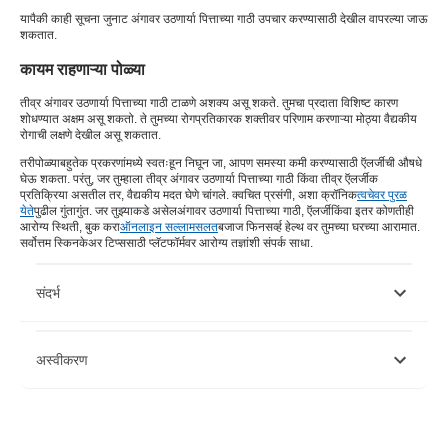
यापैकी काही सूचना जुनाट अंगावर उठणार्या पित्ताच्या गाठी उपचार करण्यासाठी देखील वापरल्या जाऊ
शकतात.
कायम राहणाऱ्या पोळ्या
तीव्र अंगावर उठणार्या पित्ताच्या गाठी टाळणे अशक्य असू शकते. तुमचा प्रदाता विशिष्ट कारण
शोधण्यात अक्षम असू शकतो. ते तुमच्या रोगप्रतिकारक शक्तीवर परिणाम करणाऱ्या मोठ्या वैद्यकीय
रोगाची लक्षणे देखील असू शकतात.
तरी
पोळ्या
बहुतेक प्रकरणांमध्ये स्वतःहून निघून जा, आपण समस्या कमी करण्यासाठी ऍलर्जीची औषधे
घेऊ शकता. परंतु, जर तुम्हाला तीव्र अंगावर उठणार्या पित्ताच्या गाठी किंवा तीव्र ऍलर्जीक
प्रतिक्रिया असतील तर, वैद्यकीय मदत घेणे चांगले. क्वचित प्रसंगी, अशा क्रॉनिक
त्वचेवर पुरळ
येते
पुढील गुंतागुंत. जर तुझ्याकडे असेल
अंगावर उठणार्या पित्ताच्या गाठी, ऍलर्जी
किंवा इतर कोणतीही
आरोग्य स्थिती, बुक करा
ऑनलाइन सल्लामसलत
बजाज फिनसर्व्ह हेल्थ वर तुमच्या घरच्या आरामात.
सर्वोत्तम स्किनकेअर टिप्ससाठी प्लॅटफॉर्मवर आरोग्य तज्ञांशी संपर्क साधा.
संदर्भ
https://www.ncbi.nlm.nih.gov/pmc/articles/PMC3276885/#:~:tex
अस्वीकरण
https://www.e-ijd.org/article.asp?issn=0019-
5154%3Byear%3D2018%3Bvolume%3D63%3Bissue%3D1%3Bspage%
कृपया लक्षात घ्या की हा लेख केवळ माहितीच्या उद्देशाने आहे आणि बजाज फिनसर्व्ह हेल्थ
लिमिटेड (“BFHL”) कोणतीही जबाबदारी घेत नाही लेखक/समीक्षक/प्रवर्तकाने व्यक्त केलेले/