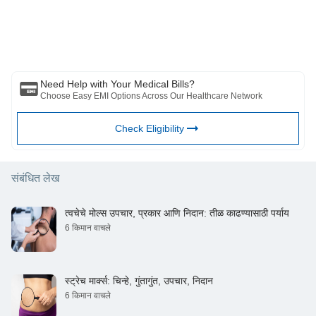
दिलेले विचार/सल्ला/माहिती. हा लेख कोणत्याही वैद्यकीय सल्ल्याचा पर्याय म्हणून विचारात घेऊ
नये, निदान किंवा उपचार. नेहमी तुमच्या विश्वासू डॉक्टर/पात्र आरोग्य सेवेचा सल्ला घ्या
आपल्या वैद्यकीय स्थितीचे मूल्यांकन करण्यासाठी व्यावसायिक. वरील लेखाचे पुनरावलोकन
कोणत्याही माहितीसाठी किंवा कोणत्याही नुकसानीसाठी पात्र डॉक्टर आणि BFHL जबाबदार
नाहीत कोणत्याही तृतीय पक्षाद्वारे प्रदान केलेल्या सेवा.
Need Help with Your Medical Bills?
Choose Easy EMI Options Across Our Healthcare Network
Check Eligibility
संबंधित लेख
त्वचेचे मोल्स उपचार, प्रकार आणि निदान: तीळ काढण्यासाठी पर्याय
6 किमान वाचले
स्ट्रेच मार्क्स: चिन्हे, गुंतागुंत, उपचार, निदान
6 किमान वाचले