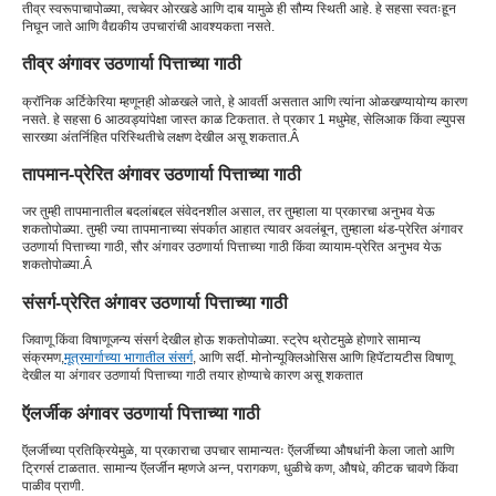
तीव्र स्वरूपाचा
पोळ्या
, त्वचेवर ओरखडे आणि दाब यामुळे ही सौम्य स्थिती आहे. हे सहसा स्वतःहून
निघून जाते आणि वैद्यकीय उपचारांची आवश्यकता नसते.
तीव्र अंगावर उठणार्या पित्ताच्या गाठी
क्रॉनिक अर्टिकेरिया म्हणूनही ओळखले जाते, हे आवर्ती असतात आणि त्यांना ओळखण्यायोग्य कारण
नसते. हे सहसा 6 आठवड्यांपेक्षा जास्त काळ टिकतात. ते प्रकार 1 मधुमेह, सेलिआक किंवा ल्युपस
सारख्या अंतर्निहित परिस्थितीचे लक्षण देखील असू शकतात.Â
तापमान-प्रेरित अंगावर उठणार्या पित्ताच्या गाठी
जर तुम्ही तापमानातील बदलांबद्दल संवेदनशील असाल, तर तुम्हाला या प्रकारचा अनुभव येऊ
शकतो
पोळ्या
. तुम्ही ज्या तापमानाच्या संपर्कात आहात त्यावर अवलंबून, तुम्हाला थंड-प्रेरित अंगावर
उठणार्या पित्ताच्या गाठी, सौर अंगावर उठणार्या पित्ताच्या गाठी किंवा व्यायाम-प्रेरित अनुभव येऊ
शकतो
पोळ्या
.Â
संसर्ग-प्रेरित अंगावर उठणार्या पित्ताच्या गाठी
जिवाणू किंवा विषाणूजन्य संसर्ग देखील होऊ शकतो
पोळ्या
. स्ट्रेप थ्रोटमुळे होणारे सामान्य
संक्रमण,
मूत्रमार्गाच्या भागातील संसर्ग
, आणि सर्दी. मोनोन्यूक्लिओसिस आणि हिपॅटायटीस विषाणू
देखील या अंगावर उठणार्या पित्ताच्या गाठी तयार होण्याचे कारण असू शकतात
ऍलर्जीक अंगावर उठणार्या पित्ताच्या गाठी
ऍलर्जीच्या प्रतिक्रियेमुळे, या प्रकाराचा उपचार सामान्यतः ऍलर्जीच्या औषधांनी केला जातो आणि
ट्रिगर्स टाळतात. सामान्य ऍलर्जीन म्हणजे अन्न, परागकण, धुळीचे कण, औषधे, कीटक चावणे किंवा
पाळीव प्राणी.