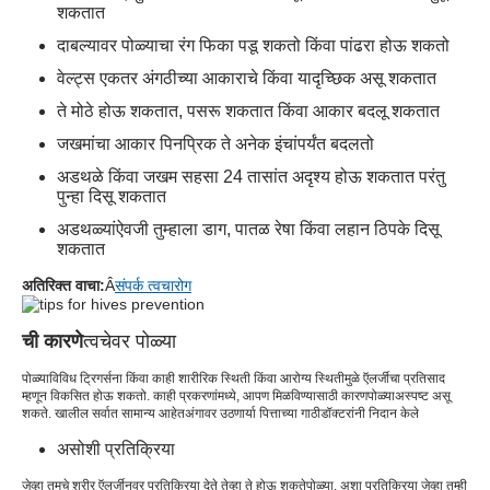
शकतात
दाबल्यावर पोळ्याचा रंग फिका पडू शकतो किंवा पांढरा होऊ शकतो
वेल्ट्स एकतर अंगठीच्या आकाराचे किंवा यादृच्छिक असू शकतात
ते मोठे होऊ शकतात, पसरू शकतात किंवा आकार बदलू शकतात
जखमांचा आकार पिनप्रिक ते अनेक इंचांपर्यंत बदलतो
अडथळे किंवा जखम सहसा 24 तासांत अदृश्य होऊ शकतात परंतु
पुन्हा दिसू शकतात
अडथळ्यांऐवजी तुम्हाला डाग, पातळ रेषा किंवा लहान ठिपके दिसू
शकतात
अतिरिक्त वाचा:
Â
संपर्क त्वचारोग
ची कारणे
त्वचेवर पोळ्या
पोळ्या
विविध ट्रिगर्सना किंवा काही शारीरिक स्थिती किंवा आरोग्य स्थितीमुळे ऍलर्जीचा प्रतिसाद
म्हणून विकसित होऊ शकतो. काही प्रकरणांमध्ये, आपण मिळविण्यासाठी कारण
पोळ्या
अस्पष्ट असू
शकते. खालील सर्वात सामान्य आहेत
अंगावर उठणार्या पित्ताच्या गाठी
डॉक्टरांनी निदान केले
असोशी प्रतिक्रिया
जेव्हा तुमचे शरीर ऍलर्जीनवर प्रतिक्रिया देते तेव्हा ते होऊ शकते
पोळ्या
. अशा प्रतिक्रिया जेव्हा तुम्ही