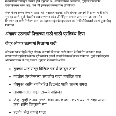
मधमाशीच्या नांगीमुळे वारंवार होते. तुम्हाला अॅनाफिलेक्सिस असल्यास, तुम्हाला ताबडतोब
एपिनेफ्रिनची गरज आहे, जसे की इंजेक्शन करण्यायोग्य एपिनेफ्रिन.
एपिनेफ्रिन रक्तवाहिन्यांना आराम देते, रक्तदाब वाढवते आणि अंगावर उठणार्या पित्ताच्या गाठी आणि
सूज दूर करते. तुम्ही वैद्यकीय वातावरणाच्या बाहेर एपिनेफ्रिन वापरत असल्यास, आपत्कालीन
विभागात जा आणि निरीक्षण करा. अॅड्रेनालाईन बंद झाल्यावर अॅनाफिलेक्सिसची लक्षणे पुन्हा दिसू
शकतात.
अंगावर उठणार्या पित्ताच्या गाठी साठी प्रतिबंध टिपा
तीव्र अंगावर उठणार्या पित्ताच्या गाठी
कोणत्या रसायनांमुळे तीव्र अंगावर उठणार्या पित्ताच्या गाठी होतात हे निर्धारित करण्यात मदत
करण्यासाठी तुमचे हेल्थकेअर प्रोफेशनल ऍलर्जी चाचणीचे निष्कर्ष वापरू शकतात. तुम्ही तुमचे ट्रिगर
ओळखल्यानंतर ते टाळू शकता. तुम्हाला हे करायचे असेल:
तुमच्या आहारातून विशिष्ट पदार्थ काढून टाका
हवेतील ऍलर्जन्सच्या संपर्कात राहणे मर्यादित करा
गंधमुक्त आणि रंगविरहित डिटर्जंट आणि साबण वापरा
तापमानातील बदल टाळले पाहिजेत
जेव्हा तुम्ही तणावग्रस्त किंवा जास्त काम करत असाल तेव्हा आराम
करा आणि विश्रांती घ्या
हलके, सैल कपडे घाला