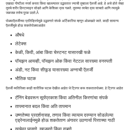
एखाद्या गोष्टीला स्पर्श करता किंवा खाल्ल्यावर उद्भवतात ज्याची तुम्हाला ऍलर्जी आहे. हे असे होते जेव्हा
तुमचे शरीर हिस्टामाइन सोडते आणि केशिका द्रव गळते. तुमच्या त्वचेत द्रव साचतो आणि त्यामुळे
जळजळ तसेच पुरळ उठते.Â
पोळ्या
ऍलर्जीच्या प्रतिक्रियेमुळे उद्भवणारे संपर्क अर्टिकारिया म्हणून ओळखले जाते. काही सामान्य
ऍलर्जीमुळे होऊ शकते
पोळ्या
आहेत
औषधे
लेटेक्स
केळी, किवी, आंबा किंवा चेस्टनट यासारखी फळे
पॉयझन आयव्ही, पॉयझन ओक किंवा नेटटल सारख्या वनस्पती
अंडी, नट किंवा सीफूड यासारख्या अन्नाची ऍलर्जी
भौतिक घटक
ऍलर्जी व्यतिरिक्त काही शारीरिक घटक देखील आहेत जे ट्रिगर करू शकतात
पोळ्या
. हे ट्रिगर आहेत
टॅनिंग बेडवरून सूर्यप्रकाश किंवा अतिनील किरणांचा संपर्क
तापमानात बदल किंवा अति तापमान
उष्णतेच्या प्रदर्शनासह, तणाव किंवा व्यायाम दरम्यान सोडलेल्या
एड्रेनालाईनमुळे होऊ शकते
ताण अंगावर उठणार्या पित्ताच्या गाठी
त्वचेवर घासणे, खाजवणे किंवा दाबणे