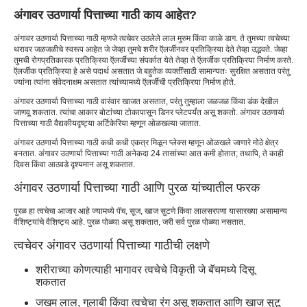
अंगावर उठणार्या पित्ताच्या गाठी काय आहेत?
अंगावर उठणार्या पित्ताच्या गाठी म्हणजे त्वचेवर उठलेले लाल मुरुम किंवा काळे डाग. ते तुमच्या त्वचेच्या
थरावर जळजळीचे स्वरूप आहेत जे जेव्हा तुमचे शरीर ऍलर्जीनवर प्रतिक्रिया देते तेव्हा उद्भवते. जेव्हा
तुमची रोगप्रतिकारक प्रतिक्रिया ऍलर्जीच्या संपर्कात येते तेव्हा ते ऍलर्जीक प्रतिक्रिया निर्माण करते.
ऍलर्जीक प्रतिक्रिया हे असे पदार्थ असतात जे बहुतेक व्यक्तींसाठी सामान्यतः सुरक्षित असतात परंतु
ज्यांना त्यांना संवेदनाक्षम असतात त्यांच्यामध्ये ऍलर्जीची प्रतिक्रिया निर्माण होते.
अंगावर उठणार्या पित्ताच्या गाठी वारंवार खाजत असतात, परंतु तुम्हाला जळजळ किंवा डंक देखील
जाणवू शकतात. त्यांचा आकार बोटांच्या टोकापासून डिनर प्लेटपर्यंत असू शकतो. अंगावर उठणार्या
पित्ताच्या गाठी वैद्यकीयदृष्ट्या अर्टिकेरिया म्हणून ओळखल्या जातात.
अंगावर उठणार्या पित्ताच्या गाठी कधी कधी एकत्र मिळून प्लेक्स म्हणून ओळखले जाणारे मोठे क्षेत्र
बनतात. अंगावर उठणार्या पित्ताच्या गाठी अनेकदा 24 तासांच्या आत कमी होतात; तथापि, ते काही
दिवस किंवा आठवडे दृश्यमान असू शकतात.
अंगावर उठणार्या पित्ताच्या गाठी आणि पुरळ यांच्यातील फरक
पुरळ हा त्वचेचा आजार आहे ज्यामध्ये पॅच, सूज, खाज सुटणे किंवा लालसरपणा यासारख्या असामान्य
वैशिष्ट्यांचे वैशिष्ट्य आहे. पुरळ पोळ्या असू शकतात, जरी सर्व पुरळ पोळ्या नसतात.
त्वचेवर अंगावर उठणार्या पित्ताच्या गाठीची लक्षणे
शरीराच्या कोणत्याही भागावर त्वचेचे विकृती जे बॅचमध्ये दिसू
शकतात
जखम लाल, गुलाबी किंवा त्वचेचा रंग असू शकतात आणि खाज सुटू