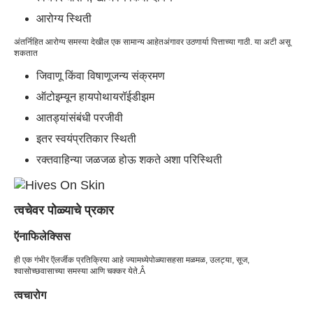
आरोग्य स्थिती
अंतर्निहित आरोग्य समस्या देखील एक सामान्य आहेत
अंगावर उठणार्या पित्ताच्या गाठी
. या अटी असू
शकतात
जिवाणू किंवा विषाणूजन्य संक्रमण
ऑटोइम्यून हायपोथायरॉईडीझम
आतड्यांसंबंधी परजीवी
इतर स्वयंप्रतिकार स्थिती
रक्तवाहिन्या जळजळ होऊ शकते अशा परिस्थिती
त्वचेवर पोळ्याचे प्रकार
ऍनाफिलेक्सिस
ही एक गंभीर ऍलर्जीक प्रतिक्रिया आहे ज्यामध्ये
पोळ्या
सहसा मळमळ, उलट्या, सूज,
श्वासोच्छवासाच्या समस्या आणि चक्कर येते.Â
त्वचारोग