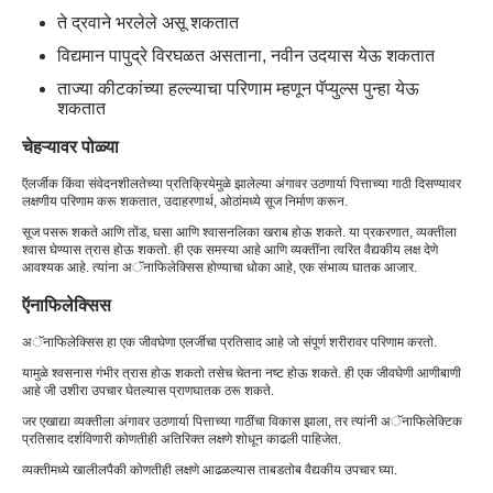
ते द्रवाने भरलेले असू शकतात
विद्यमान पापुद्रे विरघळत असताना, नवीन उदयास येऊ शकतात
ताज्या कीटकांच्या हल्ल्याचा परिणाम म्हणून पॅप्युल्स पुन्हा येऊ
शकतात
चेहऱ्यावर पोळ्या
ऍलर्जीक किंवा संवेदनशीलतेच्या प्रतिक्रियेमुळे झालेल्या अंगावर उठणार्या पित्ताच्या गाठी दिसण्यावर
लक्षणीय परिणाम करू शकतात, उदाहरणार्थ, ओठांमध्ये सूज निर्माण करून.
सूज पसरू शकते आणि तोंड, घसा आणि श्वासनलिका खराब होऊ शकते. या प्रकरणात, व्यक्तीला
श्वास घेण्यास त्रास होऊ शकतो. ही एक समस्या आहे आणि व्यक्तींना त्वरित वैद्यकीय लक्ष देणे
आवश्यक आहे. त्यांना अॅनाफिलेक्सिस होण्याचा धोका आहे, एक संभाव्य घातक आजार.
ऍनाफिलेक्सिस
अॅनाफिलेक्सिस हा एक जीवघेणा एलर्जीचा प्रतिसाद आहे जो संपूर्ण शरीरावर परिणाम करतो.
यामुळे श्वसनास गंभीर त्रास होऊ शकतो तसेच चेतना नष्ट होऊ शकते. ही एक जीवघेणी आणीबाणी
आहे जी उशीरा उपचार घेतल्यास प्राणघातक ठरू शकते.
जर एखाद्या व्यक्तीला अंगावर उठणार्या पित्ताच्या गाठींचा विकास झाला, तर त्यांनी अॅनाफिलेक्टिक
प्रतिसाद दर्शविणारी कोणतीही अतिरिक्त लक्षणे शोधून काढली पाहिजेत.
व्यक्तीमध्ये खालीलपैकी कोणतीही लक्षणे आढळल्यास ताबडतोब वैद्यकीय उपचार घ्या.