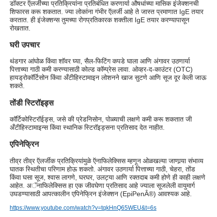
डॉक्टर ऍलर्जीच्या प्रतिक्रियांना प्रतिबंधित करणार्या औषधांच्या मासिक इंजेक्शनची
शिफारस करू शकतात. ज्या लोकांना गंभीर ऍलर्जी आहे ते जास्त प्रमाणात IgE तयार
करतात. ही इंजेक्शन्स तुमच्या रोगप्रतिकारक शक्तीला IgE तयार करण्यापासून
रोखतात.
घरी उपचार
थंडगार आंघोळ किंवा शॉवर घ्या, सैल-फिटिंग कपडे घाला आणि अंगावर उठणार्या
पित्ताच्या गाठी कमी करण्यासाठी कोल्ड कॉम्प्रेस लावा. ओव्हर-द-काउंटर (OTC)
हायड्रोकॉर्टिसोन किंवा अँटीहिस्टामाइन लोशनने खाज सुटणे आणि सूज दूर केली जाऊ
शकते.
तोंडी स्टिरॉइड्स
कॉर्टिकोस्टिरॉईड्स, जसे की प्रेडनिसोन, पोळ्याची लक्षणे कमी करू शकतात जी
अँटीहिस्टामाइन्स किंवा स्थानिक स्टिरॉइड्सना प्रतिसाद देत नाहीत.
एपिनेफ्रिन
तीव्र तीव्र ऍलर्जीक प्रतिक्रियांमुळे ऍनाफिलेक्सिस म्हणून ओळखल्या जाणार्‍या संभाव्य
घातक स्थितीचा परिणाम होऊ शकतो. अंगावर उठणार्या पित्ताच्या गाठी, चेहरा, तोंड
किंवा घसा सूज, श्वास लागणे, घरघर, उलट्या आणि रक्तदाब कमी होणे ही काही लक्षणे
आहेत. अॅनाफिलेक्सिस हा एक जीवघेणा प्रतिसाद आहे ज्याला सूजलेली वायुमार्ग
उघडण्यासाठी आपत्कालीन एपिनेफ्रिन इंजेक्शन (EpiPenÂ®) आवश्यक आहे.
https://www.youtube.com/watch?v=tqkHnQ65WEU&t=6s