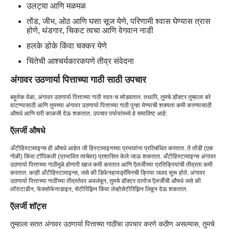
उलट्या आणि मळमळ
तोंड, जीभ, ओठ आणि घसा सूज येणे, परिणामी श्वास घेण्यास त्रास
होणे, थंडगार, चिकट त्वचा आणि वेगवान नाडी
हलके डोके किंवा चक्कर येणे
चिंतेची आश्चर्यकारकपणे तीव्र संवेदना
अंगावर उठणार्या पित्ताच्या गाठी साठी उपचार
बहुतेक वेळा, अंगावर उठणार्या पित्ताच्या गाठी स्वतःच सोडवतात. तथापि, तुमचे डॉक्टर तुम्हाला बरे
वाटण्यासाठी आणि तुमच्या अंगावर उठणार्या पित्ताच्या गाठी पुन्हा येण्याची शक्यता कमी करण्यासाठी
औषधे आणि घरी काळजी देऊ शकतात. उपचार पर्यायांमध्ये हे समाविष्ट आहे:
ऍलर्जी औषधे
अँटीहिस्टामाइन्स ही औषधे आहेत जी हिस्टामाइनच्या प्रभावांना प्रतिबंधित करतात. ते तोंडी (एक
गोळी) किंवा टॉपिकली (प्रभावित त्वचेवर) प्रशासित केले जाऊ शकतात. अँटीहिस्टामाइन्स अंगावर
उठणार्या पित्ताच्या गाठीमुळे होणारी खाज कमी करतात आणि ऍलर्जीच्या प्रतिक्रियांची तीव्रता कमी
करतात. काही अँटीहिस्टामाइन्स, जसे की डिफेनहायड्रॅमिनची क्रिया जलद सुरू होते. अंगावर
उठणार्या पित्ताच्या गाठींच्या तीव्रतेवर अवलंबून, तुमचे डॉक्टर दररोज ऍलर्जीची औषधे जसे की
लॉराटाडीन, फेक्सोफेनाडाइन, सेटीरिझिन किंवा लेव्होसेटीरिझिन लिहून देऊ शकतात.
ऍलर्जी शॉट्स
तुम्हाला सतत अंगावर उठणार्या पित्ताच्या गाठींचा उपचार करणे कठीण असल्यास, तुमचे