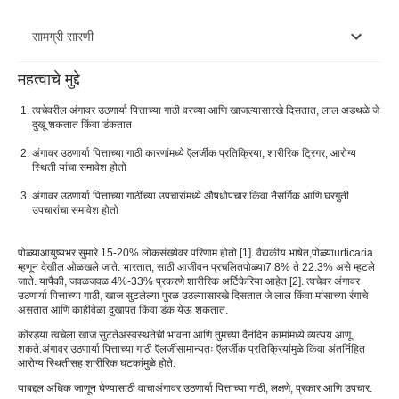
सामग्री सारणी
महत्वाचे मुद्दे
अंगावर उठणार्या पित्ताच्या गाठी काय आहेत?
त्वचेवरील अंगावर उठणार्या पित्ताच्या गाठी वरच्या आणि खाजल्यासारखे दिसतात, लाल अडथळे जे
अंगावर उठणार्या पित्ताच्या गाठी आणि पुरळ यांच्यातील फरक
दुखू शकतात किंवा डंकतात
अंगावर उठणार्या पित्ताच्या गाठी कारणांमध्ये ऍलर्जीक प्रतिक्रिया, शारीरिक ट्रिगर, आरोग्य
त्वचेवर अंगावर उठणार्या पित्ताच्या गाठीची लक्षणे
स्थिती यांचा समावेश होतो
ची कारणेत्वचेवर पोळ्या
अंगावर उठणार्या पित्ताच्या गाठींच्या उपचारांमध्ये औषधोपचार किंवा नैसर्गिक आणि घरगुती
उपचारांचा समावेश होतो
त्वचेवर पोळ्याचे प्रकार
पोळ्या
आयुष्यभर सुमारे 15-20% लोकसंख्येवर परिणाम होतो [1]. वैद्यकीय भाषेत,
पोळ्या
urticaria
शरीराच्या वेगवेगळ्या भागांवर पोळ्या
म्हणून देखील ओळखले जाते. भारतात, साठी आजीवन प्रचलित
पोळ्या
7.8% ते 22.3% असे म्हटले
जाते. यापैकी, जवळजवळ 4%-33% प्रकरणे शारीरिक अर्टिकेरिया आहेत [2]. त्वचेवर अंगावर
अंगावर उठणार्या पित्ताच्या गाठी साठी उपचार
उठणार्या पित्ताच्या गाठी, खाज सुटलेल्या पुरळ उठल्यासारखे दिसतात जे लाल किंवा मांसाच्या रंगाचे
असतात आणि काहीवेळा दुखापत किंवा डंक येऊ शकतात.
अंगावर उठणार्या पित्ताच्या गाठींचे निदान कसे केले जाते?
कोरड्या त्वचेला खाज सुटते
अस्वस्थतेची भावना आणि तुमच्या दैनंदिन कामांमध्ये व्यत्यय आणू
शकते.
अंगावर उठणार्या पित्ताच्या गाठी ऍलर्जी
सामान्यतः ऍलर्जीक प्रतिक्रियांमुळे किंवा अंतर्निहित
अंगावर उठणार्या पित्ताच्या गाठी च्या गुंतागुंत
आरोग्य स्थितीसह शारीरिक घटकांमुळे होते.
अंगावर उठणार्या पित्ताच्या गाठी साठी प्रतिबंध टिपा
याबद्दल अधिक जाणून घेण्यासाठी वाचा
अंगावर उठणार्या पित्ताच्या गाठी
, लक्षणे, प्रकार आणि उपचार.