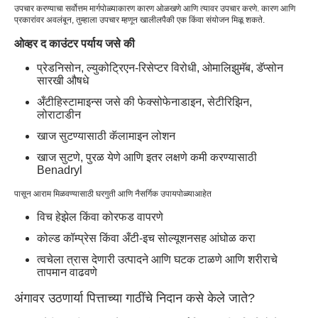
उपचार करण्याचा सर्वोत्तम मार्ग
पोळ्या
कारण कारण ओळखणे आणि त्यावर उपचार करणे. कारण आणि
प्रकारांवर अवलंबून, तुम्हाला उपचार म्हणून खालीलपैकी एक किंवा संयोजन मिळू शकते.
ओव्हर द काउंटर पर्याय जसे की
प्रेडनिसोन, ल्युकोट्रिएन-रिसेप्टर विरोधी, ओमालिझुमॅब, डॅप्सोन
सारखी औषधे
अँटीहिस्टामाइन्स जसे की फेक्सोफेनाडाइन, सेटीरिझिन,
लोराटाडीन
खाज सुटण्यासाठी कॅलामाइन लोशन
खाज सुटणे, पुरळ येणे आणि इतर लक्षणे कमी करण्यासाठी
Benadryl
पासून आराम मिळवण्यासाठी घरगुती आणि नैसर्गिक उपाय
पोळ्या
आहेत
विच हेझेल किंवा कोरफड वापरणे
कोल्ड कॉम्प्रेस किंवा अँटी-इच सोल्यूशनसह आंघोळ करा
त्वचेला त्रास देणारी उत्पादने आणि घटक टाळणे आणि शरीराचे
तापमान वाढवणे
अंगावर उठणार्या पित्ताच्या गाठींचे निदान कसे केले जाते?