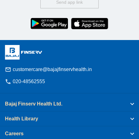
Send app link
customercare@bajajfinservhealth.in
020-48562555
Bajaj Finserv Health Ltd.
Health Library
Careers