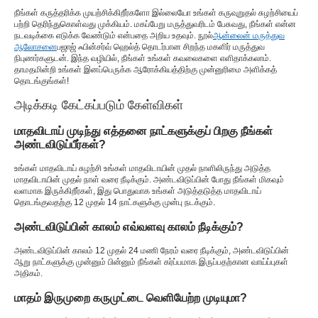
நீங்கள் கருத்தரிக்க முயற்சிக்கிறீர்களோ இல்லையோ உங்கள் கருவுறுதல் சுழற்சியைப்
பற்றி தெரிந்துகொள்வது முக்கியம். மகப்பேறு மருத்துவரிடம் பேசுவது, நீங்கள் என்ன
நடவடிக்கை எடுக்க வேண்டும் என்பதை அறிய உதவும். நூல்
ஆன்லைன் மருத்துவ
ஆலோசனை
பஜாஜ் ஃபின்சர்வ் ஹெல்த் தொடர்பான சிறந்த மகளிர் மருத்துவ
நிபுணர்களுடன். இந்த வழியில், நீங்கள் உங்கள் கவலைகளை எளிதாக்கலாம்.
தாமதமின்றி உங்கள் இனப்பெருக்க ஆரோக்கியத்திற்கு முன்னுரிமை அளிக்கத்
தொடங்குங்கள்!
அடிக்கடி கேட்கப்படும் கேள்விகள்
மாதவிடாய் முடிந்து எத்தனை நாட்களுக்குப் பிறகு நீங்கள்
அண்டவிடுப்பீர்கள்?
உங்கள் மாதவிடாய் சுழற்சி உங்கள் மாதவிடாயின் முதல் நாளிலிருந்து அடுத்த
மாதவிடாயின் முதல் நாள் வரை நீடிக்கும். அண்டவிடுப்பின் போது நீங்கள் மிகவும்
வளமாக இருக்கிறீர்கள், இது பொதுவாக உங்கள் அடுத்தடுத்த மாதவிடாய்
தொடங்குவதற்கு 12 முதல் 14 நாட்களுக்கு முன்பு நடக்கும்.
அண்டவிடுப்பின் காலம் எவ்வளவு காலம் நீடிக்கும்?
அண்டவிடுப்பின் காலம் 12 முதல் 24 மணி நேரம் வரை நீடிக்கும், அண்டவிடுப்பின்
ஆறு நாட்களுக்கு முன்னும் பின்னும் நீங்கள் கர்ப்பமாக இருப்பதற்கான வாய்ப்புகள்
அதிகம்.
மாதம் இருமுறை கருமுட்டை வெளியேற்ற முடியுமா?