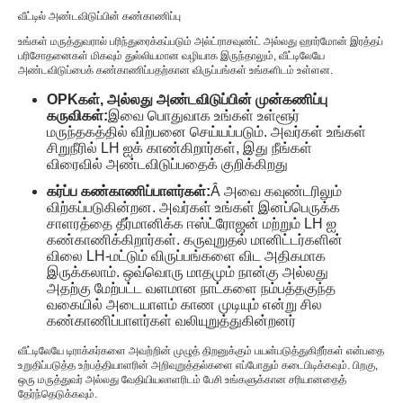
வீட்டில் அண்டவிடுப்பின் கண்காணிப்பு
உங்கள் மருத்துவரால் பரிந்துரைக்கப்படும் அல்ட்ராசவுண்ட் அல்லது ஹார்மோன் இரத்தப்
பரிசோதனைகள் மிகவும் துல்லியமான வழியாக இருந்தாலும், வீட்டிலேயே
அண்டவிடுப்பைக் கண்காணிப்பதற்கான விருப்பங்கள் உங்களிடம் உள்ளன.
OPKகள், அல்லது அண்டவிடுப்பின் முன்கணிப்பு
கருவிகள்:
இவை பொதுவாக உங்கள் உள்ளூர்
மருந்தகத்தில் விற்பனை செய்யப்படும். அவர்கள் உங்கள்
சிறுநீரில் LH ஐக் காண்கிறார்கள், இது நீங்கள்
விரைவில் அண்டவிடுப்பதைக் குறிக்கிறது
கர்ப்ப கண்காணிப்பாளர்கள்:
Â அவை கவுண்டரிலும்
விற்கப்படுகின்றன. அவர்கள் உங்கள் இனப்பெருக்க
சாளரத்தை தீர்மானிக்க ஈஸ்ட்ரோஜன் மற்றும் LH ஐ
கண்காணிக்கிறார்கள். கருவுறுதல் மானிட்டர்களின்
விலை LH-மட்டும் விருப்பங்களை விட அதிகமாக
இருக்கலாம். ஒவ்வொரு மாதமும் நான்கு அல்லது
அதற்கு மேற்பட்ட வளமான நாட்களை நம்பத்தகுந்த
வகையில் அடையாளம் காண முடியும் என்று சில
கண்காணிப்பாளர்கள் வலியுறுத்துகின்றனர்
வீட்டிலேயே டிராக்கர்களை அவற்றின் முழுத் திறனுக்கும் பயன்படுத்துகிறீர்கள் என்பதை
உறுதிப்படுத்த உற்பத்தியாளரின் அறிவுறுத்தல்களை எப்போதும் கடைபிடிக்கவும். பிறகு,
ஒரு மருத்துவர் அல்லது வேதியியலாளரிடம் பேசி உங்களுக்கான சரியானதைத்
தேர்ந்தெடுக்கவும்.