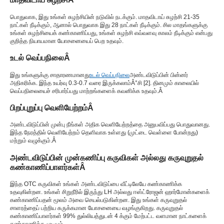
பொதுவாக, இது உங்கள் சுழற்சியின் நடுவில் நடக்கும். மாதவிடாய் சுழற்சி 21-35
நாட்கள் நீடிக்கும், ஆனால் பொதுவாக இது 28 நாட்கள் நீடிக்கும். சில மாதங்களுக்கு
உங்கள் சுழற்சியைக் கண்காணிப்பது, உங்கள் சுழற்சி எவ்வளவு காலம் நீடிக்கும் என்பது
குறித்த நியாயமான யோசனையைப் பெற உதவும்.
உடல் வெப்பநிலை
Â
இது உங்களுக்கு சாதாரணமானது
உடல் வெப்பநிலை
அண்டவிடுப்பின் பின்னர்
அதிகரிக்க. இந்த உயர்வு 0.3-0.7 வரை இருக்கலாம்
Â°
சி [
2
]. தினமும் காலையில்
வெப்பநிலையைச் சரிபார்ப்பது மாற்றங்களைக் கவனிக்க உதவும்.
Â
பிறப்புறுப்பு வெளியேற்றம்
Â
அண்டவிடுப்பின் முன்பு நீங்கள் அதிக வெளியேற்றத்தை அனுபவிப்பது பொதுவானது.
இந்த நேரத்தில் வெளியேற்றம் தெளிவாக உள்ளது (முட்டை வெள்ளை போன்றது)
மற்றும் வழுக்கும்.
Â
அண்டவிடுப்பின் முன்கணிப்பு கருவிகள் அல்லது கருவுறுதல்
கண்காணிப்பாளர்கள்
Â
இந்த OTC கருவிகள் உங்கள் அண்டவிடுப்பை வீட்டிலேயே கண்காணிக்க
உதவுகின்றன. உங்கள் சிறுநீரில் இருந்து LH அல்லது ஈஸ்ட்ரோஜன் ஹார்மோன்களைக்
கண்காணிப்பதன் மூலம் அவை செயல்படுகின்றன. இது உங்கள் கருவுறுதல்
சாளரத்தைப் பற்றிய சுருக்கமான யோசனையை வழங்குகிறது. கருவுறுதல்
கண்காணிப்பாளர்கள் 99% துல்லியத்துடன் 4 க்கும் மேற்பட்ட வளமான நாட்களைக்