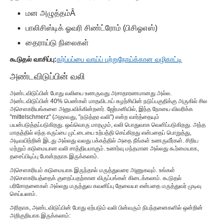
மன அழுத்தம்
Â
பாலிசிஸ்டிக் ஓவரி சிண்ட்ரோம் (பிசிஓஎஸ்)
தைராய்டு நிலைகள்
கூடுதல் வாசிப்பு:
கர்ப்பப்பை வாய்ப் புற்றுநோய்க்கான வழிகாட்டி
அண்டவிடுப்பின் வலி
அண்டவிடுப்பின் போது வலியை உணருவது அசாதாரணமானது அல்ல.
அண்டவிடுப்பின் 40% பெண்கள் மாதவிடாய் சுழற்சியின் நடுப்பகுதிக்கு அருகில் சில
அசௌகரியங்களை அனுபவிக்கின்றனர். ஜேர்மனியில், இந்த நோயை விவரிக்க
"mittelschmerz" (அதாவது, "நடுத்தர வலி") என்ற வார்த்தையும்
பயன்படுத்தப்படுகிறது. ஒவ்வொரு மாதமும், வலி ​​பொதுவாக வெளிப்படுகிறது. அந்த
மாதத்தில் எந்த கருப்பை முட்டையை உற்பத்தி செய்கிறது என்பதைப் பொறுத்து,
அடிவயிற்றின் இடது அல்லது வலது பக்கத்தில் அதை நீங்கள் உணருவீர்கள். சிறிய
மற்றும் கடுமையான வலி சாத்தியமாகும். உணர்வு மந்தமான அல்லது கூர்மையாக,
தசைப்பிடிப்பு போன்றதாக இருக்கலாம்.
அசௌகரியம் கடுமையாக இருந்தால் மருத்துவரை அணுகவும். உங்கள்
அசௌகரியத்தைக் குறைப்பதற்கான விருப்பங்கள் கிடைக்கலாம். கூடுதல்
பரிசோதனைகள் அல்லது மருத்துவ கவனிப்பு தேவையா என்பதை மருத்துவர் முடிவு
செய்யலாம்.
அரிதாக, அண்டவிடுப்பின் போது ஏற்படும் வலி பின்வரும் நிபந்தனைகளில் ஒன்றின்
அறிகுறியாக இருக்கலாம்: