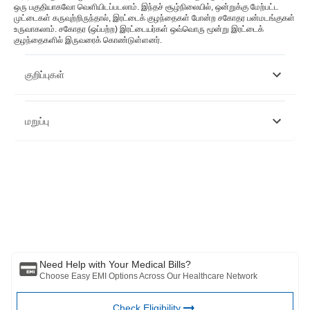
ஒரு பகுதியாகவோ வெளியிடப்படலாம். இந்தச் சூழ்நிலையில், ஒன்றுக்கு மேற்பட்ட
முட்டைகள் கருவுற்றிருந்தால், இரட்டைக் குழந்தைகள் போன்ற சகோதர பன்மடங்குகள்
உருவாகலாம். சகோதர (ஒப்பற்ற) இரட்டையர்கள் ஒவ்வொரு மூன்று இரட்டைக்
குழந்தைகளில் இருவரைக் கொண்டுள்ளனர்.
குறிப்புகள்
https://pubmed.ncbi.nlm.nih.gov/31747229/
மறுப்பு
https://pubmed.ncbi.nlm.nih.gov/33123618/
https://www.ncbi.nlm.nih.gov/pmc/articles/PMC1126506/
https://www.newscientist.com/article/dn3927-women-can-
ovulate-more-than-once-a-month/
இந்த கட்டுரை தகவல் நோக்கங்களுக்காக மட்டுமே என்பதை நினைவில்
கொள்ளவும் மற்றும் பஜாஜ் ஃபின்சர்வ் ஹெல்த் லிமிடெட் ('BFHL') எந்தப்
பொறுப்பையும் ஏற்காது எழுத்தாளர் மதிப்பாய்வாளர் தோற்றுவிப்பாளரால்
வெளிப்படுத்தப்பட்ட / வழங்கிய கருத்துகள் / ஆலோசனைகள் / தகவல்கள்.
இந்த கட்டுரை எந்த மருத்துவ ஆலோசனைக்கும் மாற்றாக கருதப்படக்கூடாது,
நோய் கண்டறிதல் அல்லது சிகிச்சை. எப்பொழுதும் உங்கள் நம்பகமான
மருத்துவர்/தகுதிவாய்ந்த மருத்துவரிடம் ஆலோசிக்கவும். உங்கள் மருத்துவ
நிலையை மதிப்பீடு செய்ய தொழில்முறை. மேலே உள்ள கட்டுரை மதிப்பாய்வு
செய்யப்பட்டது. தகுதிவாய்ந்த மருத்துவர் மற்றும் BFHL எந்தவொரு
Need Help with Your Medical Bills?
தகவலுக்கும் அல்லது மூன்றாம் தரப்பினரால் வழங்கப்படும் சேவைகள்
Choose Easy EMI Options Across Our Healthcare Network
Check Eligibility