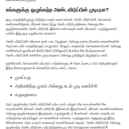
கண்காணிக்க முடியும்.
உங்களுக்கு ஒழுங்கற்ற அண்டவிடுப்பின் முடியுமா?
ஒரு மாதத்திலிருந்து அடுத்த மாதம் வரை உங்கள் அண்டவிடுப்பின் அளவைக்
கண்காணித்தால், நீங்கள் தொடர்ந்து அண்டவிடுப்பதில்லை அல்லது சில
சூழ்நிலைகளில் அண்டவிடுப்பே இல்லை என்பதைக் கண்டறியலாம். மருத்துவரைப்
பார்க்க இது ஒரு உறுதியான காரணம்.
அண்டவிடுப்பின் சரியான நாள் மன அழுத்தம் அல்லது உணவு போன்ற காரணிகளின்
அடிப்படையில் மாதந்தோறும் மாறுபடும். மேலும், தைராய்டு அசாதாரணங்கள் அல்லது
பாலிசிஸ்டிக் ஓவரியன் சிண்ட்ரோம் (பிசிஓஎஸ்) போன்ற சில நிபந்தனைகள்
அண்டவிடுப்பின் கணிக்க முடியாததாக அல்லது முற்றிலும் நிறுத்தப்படலாம்.
ஹார்மோன் அளவுகளில் ஏற்படும் மாற்றங்களுடன் தொடர்புடைய பிற அறிகுறிகளும்
இந்த கோளாறுகளால் கொண்டு வரப்படலாம், அவை:
முகப்பரு
அதிகரித்த முகம் அல்லது உடல் முடி வளர்ச்சி
கருவுறாமை
ஆம், ஒழுங்கற்ற அண்டவிடுப்பின் ஏற்படலாம் மற்றும் சில சமயங்களில் சில
சமயங்களில் நீங்கள் அண்டவிடுப்பே இல்லாமல் இருக்கலாம். நீங்கள் கவனிக்கவில்லை
அல்லது ஒழுங்கற்றதாக இருந்தால், மருத்துவரிடம் பேசுங்கள். உங்கள் மாதவிடாய்
மாற்றத்தை ஏற்படுத்தும் பல காரணிகள் உள்ளன. மருத்துவரை அணுகுவது இந்த
சிக்கல்களை அடையாளம் காணவும் சமாளிக்கவும் உதவும். அண்டவிடுப்பின் அல்லது
ஒழுங்கற்ற அண்டவிடுப்பை ஏற்படுத்தக்கூடிய சில பொதுவான காரணிகள்
Â