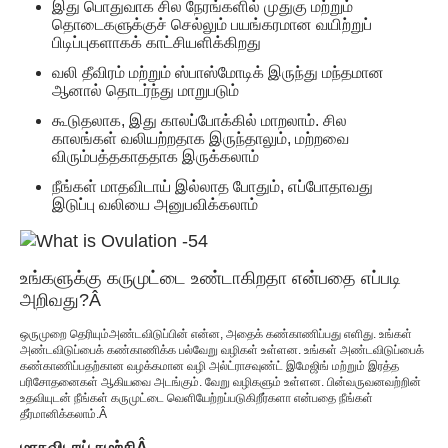
இது பொதுவாக சில நேரங்களில் முதுகு மற்றும்
தொடைகளுக்குச் செல்லும் பயங்கரமான வயிற்றுப்
பிடிப்புகளாகக் காட்சியளிக்கிறது
வலி தீவிரம் மற்றும் ஸ்பாஸ்மோடிக் இருந்து மந்தமான
ஆனால் தொடர்ந்து மாறுபடும்
கூடுதலாக, இது காலப்போக்கில் மாறலாம். சில
காலங்கள் வலியற்றதாக இருந்தாலும், மற்றவை
விரும்பத்தகாததாக இருக்கலாம்
நீங்கள் மாதவிடாய் இல்லாத போதும், எப்போதாவது
இடுப்பு வலியை அனுபவிக்கலாம்
உங்களுக்கு கருமுட்டை உண்டாகிறதா என்பதை எப்படி
அறிவது?
Â
ஒருமுறை தெரியும்
அண்டவிடுப்பின் என்ன
, அதைக் கண்காணிப்பது எளிது. உங்கள்
அண்டவிடுப்பைக் கண்காணிக்க பல்வேறு வழிகள் உள்ளன. உங்கள் அண்டவிடுப்பைக்
கண்காணிப்பதற்கான வழக்கமான வழி அல்ட்ராசவுண்ட் இமேஜிங் மற்றும் இரத்த
பரிசோதனைகள் ஆகியவை அடங்கும். வேறு வழிகளும் உள்ளன. பின்வருவனவற்றின்
உதவியுடன் நீங்கள் கருமுட்டை வெளியேற்றப்படுகிறீர்களா என்பதை நீங்கள்
தீர்மானிக்கலாம்.
Â
மாதவிடாய் சுழற்சி
Â