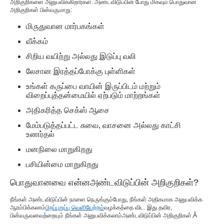
அறிகுறிகளை அனுபவிக்கிறார்கள். அண்டவிடுப்பின் போது மிகவும் பொதுவான
அறிகுறிகள் பின்வருமாறு:
மிருதுவான மார்பகங்கள்
வீக்கம்
சிறிய வயிற்று அல்லது இடுப்பு வலி
லேசான இரத்தப்போக்கு புள்ளிகள்
உங்கள் கருப்பை வாயின் இருப்பிடம் மற்றும்
விறைப்புத்தன்மையில் ஏற்படும் மாற்றங்கள்
அதிகரித்த செக்ஸ் ஆசை
மேம்படுத்தப்பட்ட சுவை, வாசனை அல்லது காட்சி
உணர்தல்
மனநிலை மாறுகிறது
பசியின்மை மாறுகிறது
பொதுவானவை என்ன
அண்டவிடுப்பின் அறிகுறிகள்
?
நீங்கள் அண்டவிடுப்பின் நாளை நெருங்கும்போது, ​​நீங்கள் அதிகமாக அனுபவிக்க
ஆரம்பிக்கலாம்
பிறப்புறுப்பு வெளியேற்றம்
வழக்கத்தை விட. இது தவிர,
பின்வருவனவற்றையும் நீங்கள் அனுபவிக்கலாம்
அண்டவிடுப்பின் அறிகுறிகள்
.
Â