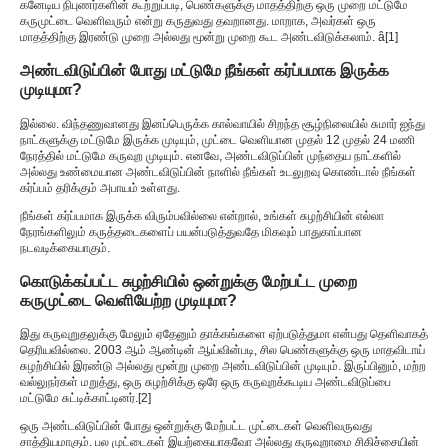
கனேடிய நிபுணர்களின் கூற்றுப்படி, பெண்களுக்கு மாதத்திற்கு ஒரு முறை மட்டுமே
கருமுட்டை வெளிவரும் என்று கருதுவது தவறானது. மாறாக, அவர்கள் ஒரு
மாதத்திற்கு இரண்டு முறை அல்லது மூன்று முறை கூட அண்டவிடுக்கலாம். â[1]
அண்டவிடுப்பின் போது மட்டுமே நீங்கள் கர்ப்பமாக இருக்க
முடியுமா?
இல்லை. விந்தணுவானது இனப்பெருக்க கால்வாயில் சிறந்த சூழ்நிலையில் சுமார் ஐந்து
நாட்களுக்கு மட்டுமே இருக்க முடியும், முட்டை வெளியான முதல் 12 முதல் 24 மணி
நேரத்தில் மட்டுமே கருவுற முடியும். எனவே, அண்டவிடுப்பின் முந்தைய நாட்களில்
அல்லது உண்மையான அண்டவிடுப்பின் நாளில் நீங்கள் உடலுறவு கொண்டால் நீங்கள்
கர்ப்பம் தரிக்கும் அபாயம் உள்ளது.
நீங்கள் கர்ப்பமாக இருக்க விரும்பவில்லை என்றால், உங்கள் சுழற்சியின் எல்லா
நேரங்களிலும் கருத்தடைகளைப் பயன்படுத்துவதே மிகவும் பாதுகாப்பான
நடவடிக்கையாகும்.
கொடுக்கப்பட்ட சுழற்சியில் ஒன்றுக்கு மேற்பட்ட முறை
கருமுட்டை வெளியேற்ற முடியுமா?
இது கருவுறுதலுக்கு மேலும் ஏதேனும் தாக்கங்களை ஏற்படுத்துமா என்பது தெளிவாகத்
தெரியவில்லை. 2003 ஆம் ஆண்டின் ஆய்வின்படி, சில பெண்களுக்கு ஒரு மாதவிடாய்
சுழற்சியில் இரண்டு அல்லது மூன்று முறை அண்டவிடுப்பின் முடியும். இருப்பினும், மற்ற
வல்லுநர்கள் மறுத்து, ஒரு சுழற்சிக்கு ஒரே ஒரு கருவுறக்கூடிய அண்டவிடுப்பை
மட்டுமே சுட்டிக்காட்டினர்.[2]
ஒரு அண்டவிடுப்பின் போது ஒன்றுக்கு மேற்பட்ட முட்டைகள் வெளிவருவது
சாத்தியமாகும். பல முட்டைகள் இயற்கையாகவோ அல்லது கருவுறாமை சிகிச்சையின்