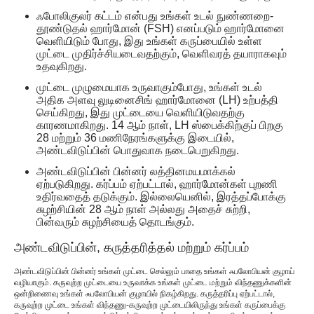
ஃபோலிகுலர் கட்டம் என்பது உங்கள் உடல் நுண்ணறை-
தூண்டுதல் ஹார்மோன் (FSH) எனப்படும் ஹார்மோனை
வெளியிடும் போது, ​​இது உங்கள் கருப்பையில் உள்ள
முட்டை முதிர்ச்சியடைவதற்கும், வெளிவரத் தயாராகவும்
உதவுகிறது.
முட்டை முழுமையாக உருவாகும்போது, ​​உங்கள் உடல்
அதிக அளவு லுடினைசிங் ஹார்மோனை (LH) உற்பத்தி
செய்கிறது, இது முட்டையை வெளியிடுவதற்கு
காரணமாகிறது. 14 ஆம் நாள், LH ஸ்பைக்கிற்குப் பிறகு
28 மற்றும் 36 மணிநேரங்களுக்கு இடையில்,
அண்டவிடுப்பின் பொதுவாக நடைபெறுகிறது.
அண்டவிடுப்பின் பின்னர் லத்தினமயமாக்கல்
ஏற்படுகிறது. கர்ப்பம் ஏற்பட்டால், ஹார்மோன்கள் புறணி
உதிர்வதைத் தடுக்கும். இல்லையெனில், இரத்தப்போக்கு
சுழற்சியின் 28 ஆம் நாள் அல்லது அதைச் சுற்றி,
பின்வரும் சுழற்சியைத் தொடங்கும்.
அண்டவிடுப்பின், கருத்தரித்தல் மற்றும் கர்ப்பம்
அண்டவிடுப்பின் பின்னர் உங்கள் முட்டை செல்லும் பாதை உங்கள் ஃபலோபியன் குழாய்
வழியாகும். கருவுற்ற முட்டையை உருவாக்க உங்கள் முட்டை மற்றும் விந்தணுக்களின்
ஒன்றிணைவு உங்கள் ஃபலோபியன் குழாயில் நிகழ்கிறது. கருத்தரிப்பு ஏற்பட்டால்,
கருவுற்ற முட்டை உங்கள் விந்தணு-கருவுற்ற முட்டையிலிருந்து உங்கள் கருப்பைக்கு