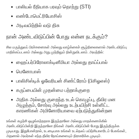
பாலியல் ரீதியாக பரவும் தொற்று (STI)
எண்டோமெட்ரியோசிஸ்
அடிவயிற்றில் வடு திசு
நான் அண்டவிடுப்பின் போது என்ன நடக்கும்?
சில மருத்துவப் பிரச்சனைகள் அல்லது வாழ்க்கைச் சூழ்நிலைகளால் அண்டவிடுப்பு
பாதிக்கப்படலாம் அல்லது அது முற்றிலும் நின்றுவிடலாம். அவற்றில்:
ஹைப்பர்பிரோலாக்டினீமியா அல்லது தாய்ப்பால்
மெனோபாஸ்
பாலிசிஸ்டிக் ஓவேரியன் சிண்ட்ரோம் (பிசிஓஎஸ்)
கருப்பையின் முதன்மை பற்றாக்குறை
அதிக அல்லது குறைந்த உடல் கொழுப்பு, தீவிர மன
அழுத்தம், சோர்வு அல்லது உடற்பயிற்சி உள்ளிட்ட
காரணிகள் அமினோரியாவை ஏற்படுத்துகின்றன
உங்கள் சுழற்சி ஒழுங்கற்றதாக இருந்தாலோ அல்லது மாதக்கணக்கில்
அண்டவிடுப்பின்றி இருந்தாலோ நீங்கள் அண்டவிடுப்பின் போது இருந்திருக்க
முடியாது. இதுபோன்றால், உடனடியாக உங்கள் உடல்நலப் பயிற்சியாளரிடம் பேசுங்கள்,
அதனால் அவர்கள் எந்த தீவிர நோய்களையும் நிராகரிக்க முடியும்.