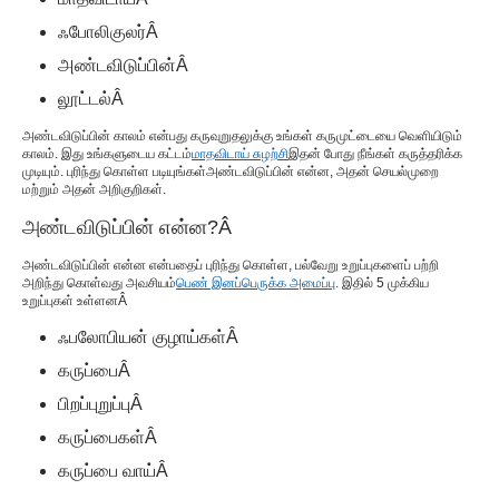
அறிவது?Â
ஃபோலிகுலர்
Â
உங்களுக்கு ஒழுங்கற்ற அண்டவிடுப்பின் முடியுமா?
அண்டவிடுப்பின்
Â
லூட்டல்
Â
அண்டவிடுப்பின் வலி
அண்டவிடுப்பின் காலம் என்பது கருவுறுதலுக்கு உங்கள் கருமுட்டையை வெளியிடும்
நான் அண்டவிடுப்பின் போது என்ன நடக்கும்?
காலம். இது உங்களுடைய கட்டம்
மாதவிடாய் சுழற்சி
இதன் போது நீங்கள் கருத்தரிக்க
முடியும். புரிந்து கொள்ள படியுங்கள்
அண்டவிடுப்பின் என்ன
, அதன் செயல்முறை
அடிக்கடி கேட்கப்படும் கேள்விகள்
மற்றும் அதன் அறிகுறிகள்.
அண்டவிடுப்பின் என்ன
?
Â
அண்டவிடுப்பின் என்ன என்பதைப் புரிந்து கொள்ள, பல்வேறு உறுப்புகளைப் பற்றி
அறிந்து கொள்வது அவசியம்
பெண் இனப்பெருக்க அமைப்பு
. இதில் 5 முக்கிய
உறுப்புகள் உள்ளன
Â
ஃபலோபியன் குழாய்கள்
Â
கருப்பை
Â
பிறப்புறுப்பு
Â
கருப்பைகள்
Â
கருப்பை வாய்
Â