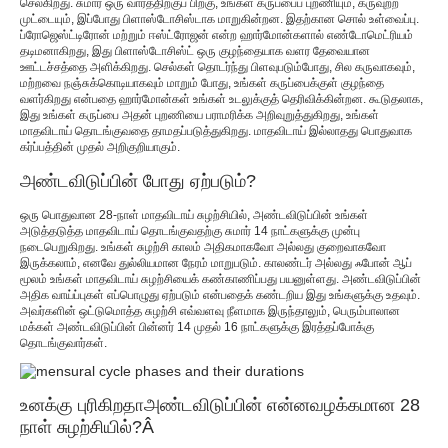
செல்கிறது. சுமார் ஒரு வாரத்திற்குப் பிறகு, உங்கள் கருப்பைப் புறணியும், கருவுற்ற
முட்டையும், இப்போது பிளாஸ்டோசிஸ்டாக மாறுகின்றன. இதற்கான சொல் உள்வைப்பு.
ப்ரோஜெஸ்ட்டிரோன் மற்றும் ஈஸ்ட்ரோஜன் என்ற ஹார்மோன்களால் எண்டோமெட்ரியம்
தடிமனாகிறது, இது பிளாஸ்டோசிஸ்ட் ஒரு குழந்தையாக வளர தேவையான
ஊட்டச்சத்தை அளிக்கிறது. செல்கள் தொடர்ந்து பிளவுபடும்போது, ​​சில கருவாகவும்,
மற்றவை நஞ்சுக்கொடியாகவும் மாறும் போது, ​​உங்கள் கருப்பைக்குள் குழந்தை
வளர்கிறது என்பதை ஹார்மோன்கள் உங்கள் உடலுக்குத் தெரிவிக்கின்றன. கூடுதலாக,
இது உங்கள் கருப்பை அதன் புறணியை பராமரிக்க அறிவுறுத்துகிறது, உங்கள்
மாதவிடாய் தொடங்குவதை தாமதப்படுத்துகிறது. மாதவிடாய் இல்லாதது பொதுவாக
கர்ப்பத்தின் முதல் அறிகுறியாகும்.
அண்டவிடுப்பின் போது ஏற்படும்?
ஒரு பொதுவான 28-நாள் மாதவிடாய் சுழற்சியில், அண்டவிடுப்பின் உங்கள்
அடுத்தடுத்த மாதவிடாய் தொடங்குவதற்கு சுமார் 14 நாட்களுக்கு முன்பு
நடைபெறுகிறது. உங்கள் சுழற்சி காலம் அதிகமாகவோ அல்லது குறைவாகவோ
இருக்கலாம், எனவே துல்லியமான நேரம் மாறுபடும். காலண்டர் அல்லது ஃபோன் ஆப்
மூலம் உங்கள் மாதவிடாய் சுழற்சியைக் கண்காணிப்பது பயனுள்ளது. அண்டவிடுப்பின்
அதிக வாய்ப்புகள் எப்பொழுது ஏற்படும் என்பதைக் கண்டறிய இது உங்களுக்கு உதவும்.
அவர்களின் ஒட்டுமொத்த சுழற்சி எவ்வளவு நீளமாக இருந்தாலும், பெரும்பாலான
மக்கள் அண்டவிடுப்பின் பின்னர் 14 முதல் 16 நாட்களுக்கு இரத்தப்போக்கு
தொடங்குவார்கள்.
உனக்கு புரிகிறதா
அண்டவிடுப்பின் என்ன
வழக்கமான 28
நாள் சுழற்சியில்?
Â