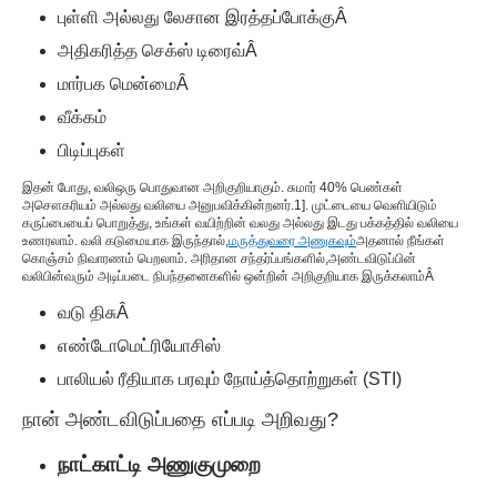
புள்ளி அல்லது லேசான இரத்தப்போக்கு
Â
அதிகரித்த செக்ஸ் டிரைவ்
Â
மார்பக மென்மை
Â
வீக்கம்
பிடிப்புகள்
இதன் போது
, வலி
ஒரு பொதுவான அறிகுறியாகும். சுமார் 40% பெண்கள்
அசௌகரியம் அல்லது வலியை அனுபவிக்கின்றனர்.
1
]. முட்டையை வெளியிடும்
கருப்பையைப் பொறுத்து, உங்கள் வயிற்றின் வலது அல்லது இடது பக்கத்தில் வலியை
உணரலாம். வலி கடுமையாக இருந்தால்,
மருத்துவரை அணுகவும்
அதனால் நீங்கள்
கொஞ்சம் நிவாரணம் பெறலாம். அரிதான சந்தர்ப்பங்களில்,
அண்டவிடுப்பின்
வலி
பின்வரும் அடிப்படை நிபந்தனைகளில் ஒன்றின் அறிகுறியாக இருக்கலாம்
Â
வடு திசு
Â
எண்டோமெட்ரியோசிஸ்
பாலியல் ரீதியாக பரவும் நோய்த்தொற்றுகள் (STI)
நான் அண்டவிடுப்பதை எப்படி அறிவது?
நாட்காட்டி அணுகுமுறை