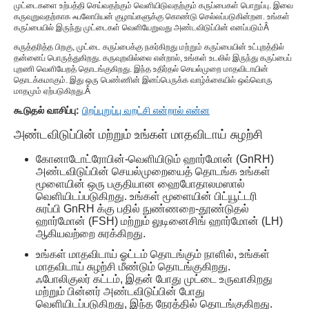
முட்டைகளை உற்பத்தி செய்வதற்கும் வெளியிடுவதற்கும் கருப்பைகள் பொறுப்பு. இவை
கருவுறுவதற்காக ஃபலோபியன் குழாய்களுக்கு கொண்டு செல்லப்படுகின்றன. உங்கள்
கருப்பையில் இருந்து முட்டைகள் வெளியேறுவது அண்டவிடுப்பின் எனப்படும்
Â
கருத்தரித்த பிறகு, முட்டை கருப்பைக்கு நகர்கிறது மற்றும் கருப்பையின் உட்புறத்தில்
தன்னைப் பொருத்துகிறது. கருவுறவில்லை என்றால், உங்கள் உடலில் இருந்து கருப்பைப்
புறணி வெளியேறத் தொடங்குகிறது. இந்த உதிர்தல் செயல்முறை மாதவிடாயின்
தொடக்கமாகும். இது ஒரு பெண்ணின் இனப்பெருக்க வாழ்க்கையில் ஒவ்வொரு
மாதமும் ஏற்படுகிறது.
Â
கூடுதல் வாசிப்பு:
பிறப்புறுப்பு வறட்சி என்றால் என்ன
அண்டவிடுப்பின் மற்றும் உங்கள் மாதவிடாய் சுழற்சி
கோனாடோட்ரோபின்-வெளியிடும் ஹார்மோன் (GnRH)
அண்டவிடுப்பின் செயல்முறையைத் தொடங்க உங்கள்
மூளையின் ஒரு பகுதியான ஹைபோதாலமஸால்
வெளியிடப்படுகிறது. உங்கள் மூளையின் பிட்யூட்டரி
சுரப்பி GnRH க்கு பதில் நுண்ணறை-தூண்டுதல்
ஹார்மோன் (FSH) மற்றும் லுடினைசிங் ஹார்மோன் (LH)
ஆகியவற்றை சுரக்கிறது.
உங்கள் மாதவிடாய் ஓட்டம் தொடங்கும் நாளில், உங்கள்
மாதவிடாய் சுழற்சி மீண்டும் தொடங்குகிறது.
ஃபோலிகுலர் கட்டம், இதன் போது முட்டை உருவாகிறது
மற்றும் பின்னர் அண்டவிடுப்பின் போது
வெளியிடப்படுகிறது, இந்த நேரத்தில் தொடங்குகிறது.