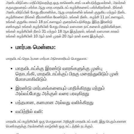
அண்டவிடுப்பை மதிப்பிடுவதற்கு ஒரு காலெண்டரைப் பயன்படுத்துபவர்கள், அவர்கள்
கருவுறுவதைப் பார்க்க ஆறு மாத மாதவிடாய் சுழற்சிகளைப் பார்க்கிறார்கள். நீங்கள்
அண்டவிடுப்பின் போது தீர்மானிக்க, ஆறு மாதங்களில் உங்கள் குறுகிய மற்றும் நீண்ட
சுழற்சிகளை நீங்கள் தீர்மானிக்க வேண்டும். உங்கள் நீண்ட சுழற்சி 11 நாட்களாலும்,
உங்கள் குறுகிய காலம் 18 நாட்களாலும் குறைக்கப்படுகிறது. இந்த இரண்டு
எண்களும் உங்கள் சுழற்சியின் போது மிகவும் வளமான நாட்களைக் குறிக்கின்றன.
உங்கள் சுழற்சியின் நீளம் 31 மற்றும் 18 ஆக இருந்தால், உங்கள் வளமான காலம்
உங்கள் சுழற்சியின் 10 ஆம் நாள் முதல் 20 ஆம் நாள் வரை இருக்கும்.
மார்பக மென்மை:
மாதவிடாய் தொடர்பான மார்பக அசௌகரியம் பொதுவாக:
மாதவிடாய்க்கு இரண்டு வாரங்களுக்கு முன்பு
தொடங்கி, மாதவிடாய்க்குப் பிறகு மறைந்துவிடும் முன்
மோசமாகிவிடும்
இரண்டு மார்பகங்களையும் பாதிக்கிறது மற்றும்
அவ்வப்போது அக்குள் வரை பரவுகிறது
மந்தமான, கனமான அல்லது வலிக்கிறது
வயிற்றில் வலி:
மாதவிடாய் சுழற்சியின் ஒரு பொதுவான அறிகுறி மாதவிடாய் வலி. இது பெரும்பாலான
பெண்களுக்கு அவர்களின் வாழ்வின் ஒரு கட்டத்தில் நடக்கும்.