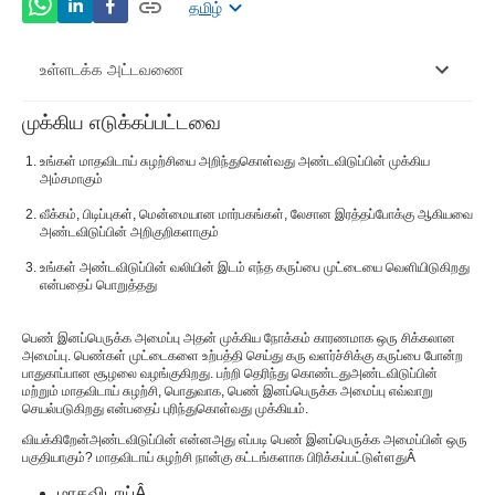
தமிழ்
உள்ளடக்க அட்டவணை
முக்கிய எடுக்கப்பட்டவை
அண்டவிடுப்பின் என்ன?Â
உங்கள் மாதவிடாய் சுழற்சியை அறிந்துகொள்வது அண்டவிடுப்பின் முக்கிய
அண்டவிடுப்பின் மற்றும் உங்கள் மாதவிடாய் சுழற்சி
அம்சமாகும்
வீக்கம், பிடிப்புகள், மென்மையான மார்பகங்கள், லேசான இரத்தப்போக்கு ஆகியவை
அண்டவிடுப்பின், கருத்தரித்தல் மற்றும் கர்ப்பம்
அண்டவிடுப்பின் அறிகுறிகளாகும்
அண்டவிடுப்பின் போது ஏற்படும்?
உங்கள் அண்டவிடுப்பின் வலியின் இடம் எந்த கருப்பை முட்டையை வெளியிடுகிறது
என்பதைப் பொறுத்தது
உனக்கு புரிகிறதாஅண்டவிடுப்பின் என்னவழக்கமான 28
நாள் சுழற்சியில்?Â
பெண் இனப்பெருக்க அமைப்பு அதன் முக்கிய நோக்கம் காரணமாக ஒரு சிக்கலான
அமைப்பு. பெண்கள் முட்டைகளை உற்பத்தி செய்து கரு வளர்ச்சிக்கு கருப்பை போன்ற
அண்டவிடுப்பின் பொதுவான அறிகுறிகள் என்ன?
பாதுகாப்பான சூழலை வழங்குகிறது. பற்றி தெரிந்து கொண்டது
அண்டவிடுப்பின்
மற்றும் மாதவிடாய் சுழற்சி
, பொதுவாக, பெண் இனப்பெருக்க அமைப்பு எவ்வாறு
பொதுவானவை என்னஅண்டவிடுப்பின் அறிகுறிகள்?
செயல்படுகிறது என்பதைப் புரிந்துகொள்வது முக்கியம்.
வியக்கிறேன்
அண்டவிடுப்பின் என்ன
அது எப்படி பெண் இனப்பெருக்க அமைப்பின் ஒரு
நான் அண்டவிடுப்பதை எப்படி அறிவது?
பகுதியாகும்? மாதவிடாய் சுழற்சி நான்கு கட்டங்களாக பிரிக்கப்பட்டுள்ளது
Â
உங்களுக்கு கருமுட்டை உண்டாகிறதா என்பதை எப்படி
மாதவிடாய்
Â