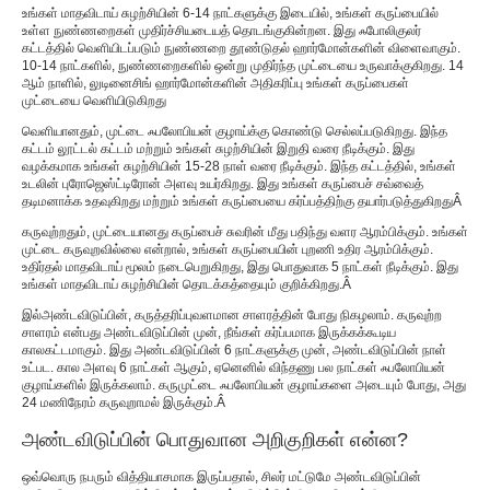
உங்கள் மாதவிடாய் சுழற்சியின் 6-14 நாட்களுக்கு இடையில், உங்கள் கருப்பையில்
உள்ள நுண்ணறைகள் முதிர்ச்சியடையத் தொடங்குகின்றன. இது ஃபோலிகுலர்
கட்டத்தில் வெளியிடப்படும் நுண்ணறை தூண்டுதல் ஹார்மோன்களின் விளைவாகும்.
10-14 நாட்களில், நுண்ணறைகளில் ஒன்று முதிர்ந்த முட்டையை உருவாக்குகிறது. 14
ஆம் நாளில், லுடினைசிங் ஹார்மோன்களின் அதிகரிப்பு உங்கள் கருப்பைகள்
முட்டையை வெளியிடுகிறது
வெளியானதும், முட்டை ஃபலோபியன் குழாய்க்கு கொண்டு செல்லப்படுகிறது. இந்த
கட்டம் லூட்டல் கட்டம் மற்றும் உங்கள் சுழற்சியின் இறுதி வரை நீடிக்கும். இது
வழக்கமாக உங்கள் சுழற்சியின் 15-28 நாள் வரை நீடிக்கும். இந்த கட்டத்தில், உங்கள்
உடலின் புரோஜெஸ்ட்டிரோன் அளவு உயர்கிறது. இது உங்கள் கருப்பைச் சவ்வைத்
தடிமனாக்க உதவுகிறது மற்றும் உங்கள் கருப்பையை கர்ப்பத்திற்கு தயார்படுத்துகிறது
Â
கருவுற்றதும், முட்டையானது கருப்பைச் சுவரின் மீது பதிந்து வளர ஆரம்பிக்கும். உங்கள்
முட்டை கருவுறவில்லை என்றால், உங்கள் கருப்பையின் புறணி உதிர ஆரம்பிக்கும்.
உதிர்தல் மாதவிடாய் மூலம் நடைபெறுகிறது, இது பொதுவாக 5 நாட்கள் நீடிக்கும். இது
உங்கள் மாதவிடாய் சுழற்சியின் தொடக்கத்தையும் குறிக்கிறது.
Â
இல்
அண்டவிடுப்பின், கருத்தரிப்பு
வளமான சாளரத்தின் போது நிகழலாம். கருவுற்ற
சாளரம் என்பது அண்டவிடுப்பின் முன், நீங்கள் கர்ப்பமாக இருக்கக்கூடிய
காலகட்டமாகும். இது அண்டவிடுப்பின் 6 நாட்களுக்கு முன், அண்டவிடுப்பின் நாள்
உட்பட. கால அளவு 6 நாட்கள் ஆகும், ஏனெனில் விந்தணு பல நாட்கள் ஃபலோபியன்
குழாய்களில் இருக்கலாம். கருமுட்டை ஃபலோபியன் குழாய்களை அடையும் போது, ​​அது
24 மணிநேரம் கருவுறாமல் இருக்கும்.
Â
அண்டவிடுப்பின் பொதுவான அறிகுறிகள் என்ன?
ஒவ்வொரு நபரும் வித்தியாசமாக இருப்பதால், சிலர் மட்டுமே அண்டவிடுப்பின்