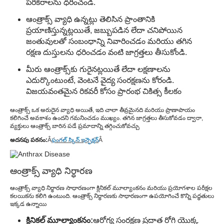
పరికరాలను ధరించండి.
ఆంత్రాక్స్ వ్యాధి ఉన్నట్లు తెలిసిన ప్రాంతానికి
ప్రయాణిస్తున్నట్లయితే, జబ్బుపడిన లేదా చనిపోయిన
జంతువులతో సంబంధాన్ని నివారించడం మరియు తగిన
రక్షణ దుస్తులను ధరించడం వంటి జాగ్రత్తలు తీసుకోండి.
మీరు ఆంత్రాక్స్‌కు గురైనట్లయితే లేదా లక్షణాలను
ఎదుర్కొంటుంటే, వెంటనే వైద్య సంరక్షణను కోరండి.
విజయవంతమైన రికవరీ కోసం ప్రారంభ చికిత్స కీలకం
ఆంత్రాక్స్ ఒక అరుదైన వ్యాధి అయితే, ఇది చాలా తీవ్రమైనది మరియు ప్రాణాపాయం
కలిగించే అవకాశం ఉందని గమనించడం ముఖ్యం. తగిన జాగ్రత్తలు తీసుకోవడం ద్వారా,
వ్యక్తులు ఆంత్రాక్స్ బారిన పడే ప్రమాదాన్ని తగ్గించుకోవచ్చు
అదనపు పఠనం:
Â
ఫంగల్ స్కిన్ ఇన్ఫెక్షన్
Â
ఆంత్రాక్స్ వ్యాధి నిర్ధారణ
ఆంత్రాక్స్ వ్యాధి నిర్ధారణ సాధారణంగా క్లినికల్ మూల్యాంకనం మరియు ప్రయోగశాల పరీక్షల
కలయికను కలిగి ఉంటుంది. ఆంత్రాక్స్ నిర్ధారణకు సాధారణంగా ఉపయోగించే కొన్ని పద్ధతులు
ఇక్కడ ఉన్నాయి
క్లినికల్ మూల్యాంకనం:
ఆరోగ్య సంరక్షణ ప్రదాత రోగి యొక్క