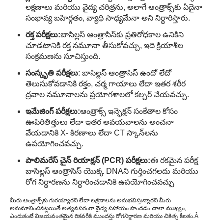
లక్షణాలు మరియు వైద్య చరిత్రను, అలాగే ఆంత్రాక్స్‌కు ఏదైనా
సంభావ్య బహిర్గతం, వ్యాధి సాధ్యమేనా అని నిర్ధారిస్తారు.
రక్త పరీక్షలు:
బాసిల్లస్ ఆంత్రాసిస్‌కు ప్రతిరోధకాల ఉనికిని
చూడటానికి రక్త నమూనా తీసుకోవచ్చు, ఇది క్రియాశీల
సంక్రమణను సూచిస్తుంది.
సంస్కృతి పరీక్షలు
: బాసిల్లస్ ఆంత్రాసిస్ ఉందో లేదో
తెలుసుకోవడానికి రక్తం, చర్మ గాయాలు లేదా ఇతర శరీర
ద్రవాల నమూనాలను ప్రయోగశాలలో కల్చర్ చేయవచ్చు.
ఇమేజింగ్ పరీక్షలు:
ఆంత్రాక్స్ ఇన్ఫెక్షన్ సంకేతాల కోసం
ఊపిరితిత్తులు లేదా ఇతర అవయవాలను అంచనా
వేయడానికి X- కిరణాలు లేదా CT స్కాన్‌లను
ఉపయోగించవచ్చు.
పాలిమరేస్ చైన్ రియాక్షన్ (PCR) పరీక్షలు:
ఈ రకమైన పరీక్ష
బాసిల్లస్ ఆంత్రాసిస్ యొక్క DNAని గుర్తించగలదు మరియు
రోగ నిర్ధారణను నిర్ధారించడానికి ఉపయోగించవచ్చు
మీరు ఆంత్రాక్స్‌కు గురయ్యారని లేదా లక్షణాలను అనుభవిస్తున్నారని మీరు
అనుమానించినట్లయితే అత్యవసరంగా వైద్య సహాయం పొందడం చాలా ముఖ్యం,
ఎందుకంటే విజయవంతమైన రికవరీకి ముందస్తు రోగనిర్ధారణ మరియు చికిత్స కీలకం.Â