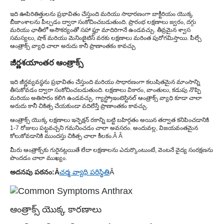
ఇది ఊపిరితిత్తులను ప్రభావితం చేస్తుంది మరియు సాధారణంగా బాక్టీరియం యొక్క
బీజాంశాలను పీల్చడం ద్వారా సంకోచించబడుతుంది. ప్రారంభ లక్షణాలు జ్వరం, దగ్గు
మరియు ఛాతీలో అసౌకర్యంతో సహా ఫ్లూ మాదిరిగానే ఉండవచ్చు. తీవ్రమైన శ్వాస
సమస్యలు, షాక్ మరియు మెనింజైటిస్ వరకు లక్షణాలు మరింత పురోగమిస్తాయి. పీల్చే
ఆంత్రాక్స్ వ్యాధి చాలా అరుదు కానీ ప్రాణాంతకం కావచ్చు
జీర్ణశయాంతర ఆంత్రాక్స్
ఇది జీర్ణవ్యవస్థను ప్రభావితం చేస్తుంది మరియు సాధారణంగా కలుషితమైన మాంసాన్ని
తీసుకోవడం ద్వారా సంకోచించబడుతుంది. లక్షణాలు వికారం, వాంతులు, కడుపు నొప్పి
మరియు అతిసారం కలిగి ఉండవచ్చు. గ్యాస్ట్రోఇంటెస్టినల్ ఆంత్రాక్స్ వ్యాధి కూడా చాలా
అరుదు కానీ చికిత్స చేయకుండా వదిలేస్తే ప్రాణాంతకం కావచ్చు.
ఆంత్రాక్స్ యొక్క లక్షణాలు ఇన్ఫెక్షన్ రకాన్ని బట్టి బహిర్గతం అయిన తర్వాత కనిపించడానికి
1-7 రోజులు పట్టవచ్చని గమనించడం చాలా అవసరం. అందువల్ల, విజయవంతమైన
కోలుకోవడానికి ముందస్తు చికిత్స చాలా కీలకం.Â Â
మీరు ఆంత్రాక్స్‌కు గురైనట్లయితే లేదా లక్షణాలను ఎదుర్కొంటుంటే, వెంటనే వైద్య సంరక్షణను
పొందడం చాలా ముఖ్యం.
అదనపు పఠనం:Â
చర్మ వ్యాధి పరిస్థితి
Â
ఆంత్రాక్స్ యొక్క కారణాలు