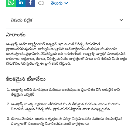
తెలుగు
విషయ పట్టిక
సారాంశం
ఆంత్రాక్స్ వ్యాధి అంటే ఏమిటి?Â Â
ఆంత్రాక్స్ అనేది బ్యాక్టీరియల్ ఇన్ఫెక్షన్, ఇది వెంటనే చికిత్స చేయకపోతే
ప్రాణాంతకమవుతుంది. బాసిల్లస్ ఆంత్రాసిస్ అనే బాక్టీరియం మనుషులను మరియు
ఆంత్రాక్స్ యొక్క కారణాలు
జంతువులను ప్రభావితం చేసినప్పుడు ఇది జరుగుతుంది. ఆంత్రాక్స్ వ్యాధికి సంబంధించిన
కారణాలు, లక్షణాలు, రకాలు, చికిత్స మరియు జాగ్రత్తలతో పాటు దాని గురించి మీరు అర్థం
ఆంత్రాక్స్ వ్యాధి చికిత్స
చేసుకోవలసిన ప్రతిదాన్ని ఈ బ్లాగ్ కవర్ చేస్తుంది.
ఆంత్రాక్స్ వ్యాధి రాకుండా తీసుకోవాల్సిన జాగ్రత్తలు
కీలకమైన టేకావేలు
ఆంత్రాక్స్ వ్యాధి నిర్ధారణ
ఆంత్రాక్స్ అనేది మానవులు మరియు జంతువులను ప్రభావితం చేసే అరుదైన కానీ
తీవ్రమైన ఇన్ఫెక్షన్
మీరు మిస్ చేయకూడని ప్రారంభ ఆంత్రాక్స్ లక్షణాలు
ఆంత్రాక్స్ యొక్క లక్షణాలు తేలికపాటి నుండి తీవ్రమైన వరకు ఉంటాయి మరియు
విజయవంతమైన చికిత్స కోసం ప్రారంభ రోగ నిర్ధారణ చాలా ముఖ్యమైనది
టీకాలు వేయడం, జంతు ఉత్పత్తులను సరిగ్గా నిర్వహించడం మరియు కలుషితమైన
పదార్థాలతో సంబంధాన్ని నివారించడం వంటి జాగ్రత్తలు ca