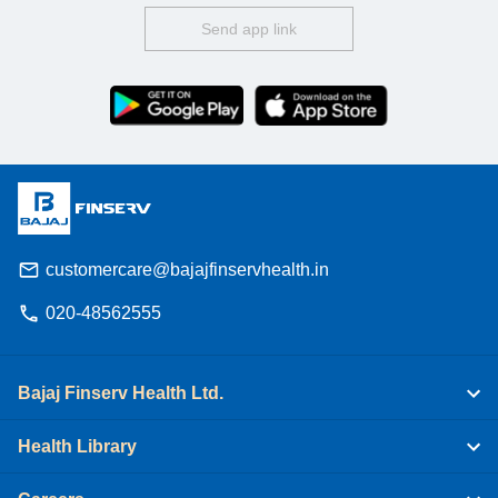
Send app link
customercare@bajajfinservhealth.in
020-48562555
Bajaj Finserv Health Ltd.
Health Library