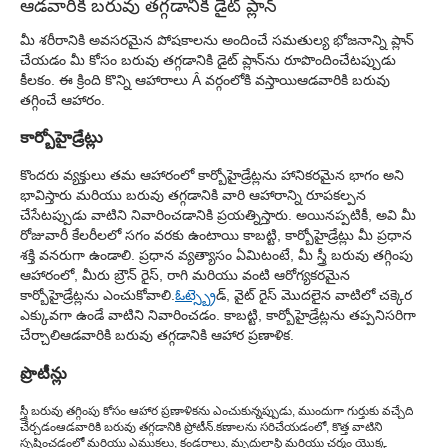
ఆడవారికి బరువు తగ్గడానికి డైట్ ప్లాన్
మీ శరీరానికి అవసరమైన పోషకాలను అందించే సమతుల్య భోజనాన్ని ప్లాన్
చేయడం మీ కోసం బరువు తగ్గడానికి డైట్ ప్లాన్‌ను రూపొందించేటప్పుడు
కీలకం. ఈ క్రింది కొన్ని ఆహారాలు Â వర్గంలోకి వస్తాయి
ఆడవారికి బరువు
తగ్గించే ఆహారం.
కార్బోహైడ్రేట్లు
కొందరు వ్యక్తులు తమ ఆహారంలో కార్బోహైడ్రేట్లను హానికరమైన భాగం అని
భావిస్తారు మరియు బరువు తగ్గడానికి వారి ఆహారాన్ని రూపకల్పన
చేసేటప్పుడు వాటిని నివారించడానికి ప్రయత్నిస్తారు. అయినప్పటికీ, అవి మీ
రోజువారీ కేలరీలలో సగం వరకు ఉంటాయి కాబట్టి, కార్బోహైడ్రేట్లు మీ ప్రధాన
శక్తి వనరుగా ఉండాలి. ప్రధాన వ్యత్యాసం ఏమిటంటే, మీ స్త్రీ బరువు తగ్గింపు
ఆహారంలో, మీరు బ్రౌన్ రైస్, రాగి మరియు వంటి ఆరోగ్యకరమైన
కార్బోహైడ్రేట్లను ఎంచుకోవాలి.
ఓట్స్
బ్రెడ్, వైట్ రైస్ మొదలైన వాటిలో చక్కెర
ఎక్కువగా ఉండే వాటిని నివారించడం. కాబట్టి, కార్బోహైడ్రేట్లను తప్పనిసరిగా
చేర్చాలి
ఆడవారికి బరువు తగ్గడానికి ఆహార ప్రణాళిక.
ప్రొటీన్లు
స్త్రీ బరువు తగ్గింపు కోసం ఆహార ప్రణాళికను ఎంచుకున్నప్పుడు, ముందుగా గుర్తుకు వచ్చేది
చేర్చడం
ఆడవారికి బరువు తగ్గడానికి ప్రోటీన్.
కణాలను సరిచేయడంలో, కొత్త వాటిని
సృష్టించడంలో మరియు ఎముకలు, కండరాలు, మృదులాస్థి మరియు చర్మం యొక్క