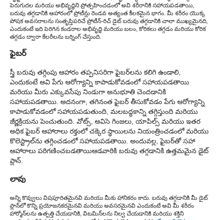
పెరుగుదల మరియు అభివృద్ధిని ప్రోత్సహించడంలో అవి శరీరానికి సహాయపడతాయి,
బరువు తగ్గడానికి ఆహారంలో ప్రోటీన్లు రెండవ అత్యంత కీలకమైన భాగం. మీ శరీరం యొక్క
పోషక అవసరాలను సంతృప్తిపరిచే ప్రోటీన్-రిచ్ డైట్ బరువు తగ్గడానికి చాలా ముఖ్యమైనది,
ఎందుకంటే ఇది పెరిగిన కండరాల అభివృద్ధి మరియు బలం, కోరికలు తగ్గడం మరియు కోరిక
తగ్గడం ద్వారా కేలరీలను బర్నింగ్ చేస్తుంది.
ఫైబర్
స్త్రీ బరువు తగ్గింపు ఆహారం తప్పనిసరిగా ఫైబర్‌లను కలిగి ఉండాలి,
ఎందుకంటే అవి పేగు ఆరోగ్యాన్ని కాపాడుకోవడంలో సహాయపడతాయి
మరియు మీరు ఎక్కువసేపు నిండుగా అనుభూతి చెందడానికి
సహాయపడతాయి. అదనంగా, తగినంత ఫైబర్ తీసుకోవడం పేగు ఆరోగ్యాన్ని
కాపాడుకోవడంలో సహాయపడుతుంది, మలబద్ధకాన్ని తగ్గిస్తుంది మరియు
జీర్ణక్రియను పెంచుతుంది. వోట్స్, అవిసె గింజలు, యాపిల్స్ మరియు ఇతర
అధిక ఫైబర్ ఆహారాలు రక్తంలో చక్కెర స్థాయిలను నియంత్రించడంలో మరియు
కొలెస్ట్రాల్‌ను తగ్గించడంలో సహాయపడతాయి. అందువల్ల, ఫైబర్‌తో సహా
ఆహారాలు పరిగణించబడతాయి
ఆడవారికి బరువు తగ్గడానికి ఉత్తమమైన డైట్
ప్లాన్.
లావు
అన్ని కొవ్వులు విషపూరితమైనవి మరియు మీకు హానికరం కాదు. బరువు తగ్గడానికి మీ డైట్
ప్లాన్‌లో కొన్ని ప్రయోజనకరమైనవి మరియు అవసరమైనవి ఎందుకంటే అవి మీ శరీరం
హార్మోన్‌లను ఉత్పత్తి చేయడానికి, విటమిన్‌లను నిల్వ చేయడానికి మరియు శక్తిని