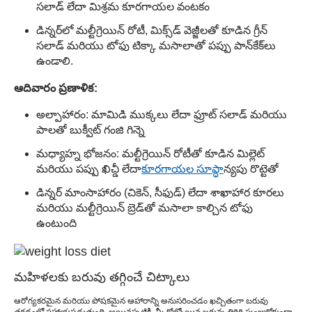
సలాడ్ లేదా మిశ్రమ కూరగాయల వంటకం
డిన్నర్‌లో మల్టీగ్రెయిన్ రోటీ, మిక్స్‌డ్ వెజ్జీలతో కూడిన గ్రీన్
సలాడ్ మరియు టోఫు టిక్కా మసాలాతో పప్పు పాన్‌కేక్‌లు
ఉండాలి.
ఆదివారం ప్రణాళిక:
అల్పాహారం: మామిడి ముక్కలు లేదా ఫ్రూట్ సలాడ్ మరియు
పాలతో బుక్వీట్ గంజి గిన్నె
మధ్యాహ్న భోజనం: మల్టీగ్రెయిన్ రోటీతో కూడిన మిల్లెట్
మరియు పప్పు ఖిచ్డీ లేదా
కూరగాయల సూప్
ధాన్యపు రొట్టెతో
డిన్నర్ మాంసాహారం (చికెన్, సీఫుడ్) లేదా శాఖాహార కూరలు
మరియు మల్టీగ్రెయిన్ బ్రెడ్‌తో మసాలా కాల్చిన టోఫు
ఉంటుంది
మహిళలకు బరువు తగ్గించే చిట్కాలు
ఆరోగ్యకరమైన మరియు పోషకమైన ఆహారాన్ని అనుసరించడం ఖచ్చితంగా బరువు