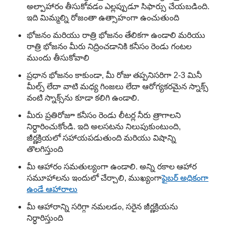
అల్పాహారం తీసుకోవడం ఎల్లప్పుడూ సిఫార్సు చేయబడింది.
ఇది మిమ్మల్ని రోజంతా ఉత్సాహంగా ఉంచుతుంది
భోజనం మరియు రాత్రి భోజనం తేలికగా ఉండాలి మరియు
రాత్రి భోజనం మీరు నిద్రించడానికి కనీసం రెండు గంటల
ముందు తీసుకోవాలి
ప్రధాన భోజనం కాకుండా, మీ రోజు తప్పనిసరిగా 2-3 మినీ
మీల్స్ లేదా వాటి మధ్య గింజలు లేదా ఆరోగ్యకరమైన స్నాక్స్
వంటి స్నాక్స్‌ను కూడా కలిగి ఉండాలి.
మీరు ప్రతిరోజూ కనీసం రెండు లీటర్ల నీరు త్రాగాలని
నిర్ధారించుకోండి. ఇది అలసటను నిలుపుకుంటుంది,
జీర్ణక్రియలో సహాయపడుతుంది మరియు విషాన్ని
తొలగిస్తుంది
మీ ఆహారం సమతుల్యంగా ఉండాలి. అన్ని రకాల ఆహార
సమూహాలను ఇందులో చేర్చాలి, ముఖ్యంగా
ఫైబర్ అధికంగా
ఉండే ఆహారాలు
మీ ఆహారాన్ని సరిగ్గా నమలడం, సరైన జీర్ణక్రియను
నిర్ధారిస్తుంది