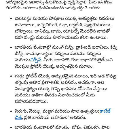
ఆరోగ్యకరమైన ఆహారాన్ని తీసుకోవడంపై దృష్టి పెట్టాలి. మీరు aÂ కోసం
తీసుకోగల ఆహారాలు క్రిందివి
ఆడవారికి బరువు తగ్గించే ఆహారం.
విటమిన్లు మరియు పోషకాల యొక్క అత్యుత్తమ వనరులు
టమోటాలు, బచ్చలికూర, ఓక్రా, క్యాబేజీ, పుట్టగొడుగులు,
బొప్పాయి, దానిమ్మ, జామ, యాపిల్స్ మొదలైన వాటితో
సహా పండ్లు మరియు కూరగాయలను కలిగి ఉంటాయి.
భారతీయ వంటకాల్లో ముంగ్ బీన్స్, బ్లాక్-ఐడ్ బఠానీలు, కిడ్నీ
బీన్స్, కాయధాన్యాలు, పప్పులు మరియు పప్పులు
మరియు
చిక్పీస్
. మీరు శాకాహారి లేదా శాఖాహారులైతే అవి
మొక్కల ప్రోటీన్ యొక్క అద్భుతమైన మూలం.
గుడ్లు ప్రోటీన్ యొక్క అద్భుతమైన మూలం, ఇది ఆడ కొవ్వు
తగ్గింపు ఆహార ప్రణాళికకు అవసరం. అదనంగా, అవి
సంపూర్ణత్వం యొక్క గొప్ప భావనకు దోహదం చేస్తాయి
మరియు అతిగా తినడం నివారించడంలో మీకు
సహాయపడతాయి.
పెరుగు, నెయ్యి, మజ్జిగ మరియు పాల ఉత్పత్తులు
కాటేజ్
చీజ్
, ప్రతి భారతీయ ఆహారంలో అవసరం.
భారతీయ వంటకాలలో మాంసం, టోఫు, చిక్కుళ్ళు, పాల