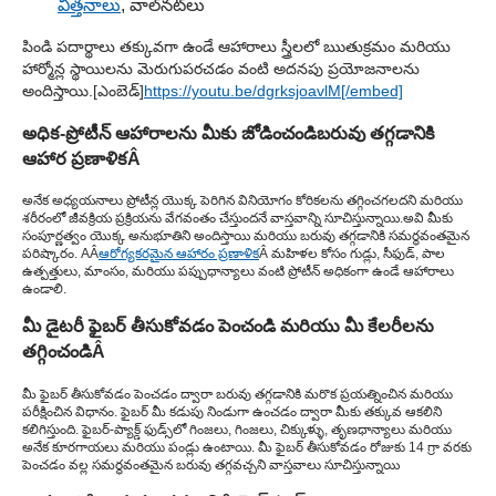
విత్తనాలు
, వాల్‌నట్‌లు
పిండి పదార్థాలు తక్కువగా ఉండే ఆహారాలు స్త్రీలలో ఋతుక్రమం మరియు
హార్మోన్ల స్థాయిలను మెరుగుపరచడం వంటి అదనపు ప్రయోజనాలను
అందిస్తాయి.
[ఎంబెడ్]
https://youtu.be/dgrksjoavlM[/embed]
అధిక-ప్రోటీన్ ఆహారాలను మీకు జోడించండి
బరువు తగ్గడానికి
ఆహార ప్రణాళిక
Â
అనేక అధ్యయనాలు ప్రోటీన్ల యొక్క పెరిగిన వినియోగం కోరికలను తగ్గించగలదని మరియు
శరీరంలో జీవక్రియ ప్రక్రియను వేగవంతం చేస్తుందనే వాస్తవాన్ని సూచిస్తున్నాయి.
అవి మీకు
సంపూర్ణత్వం యొక్క అనుభూతిని అందిస్తాయి మరియు బరువు తగ్గడానికి సమర్థవంతమైన
పరిష్కారం. AÂ
ఆరోగ్యకరమైన ఆహారం ప్రణాళిక
Â మహిళల కోసం గుడ్లు, సీఫుడ్, పాల
ఉత్పత్తులు, మాంసం, మరియు పప్పుధాన్యాలు వంటి ప్రోటీన్ అధికంగా ఉండే ఆహారాలు
ఉండాలి.
మీ డైటరీ ఫైబర్ తీసుకోవడం పెంచండి మరియు మీ కేలరీలను
తగ్గించండి
Â
మీ ఫైబర్ తీసుకోవడం పెంచడం ద్వారా బరువు తగ్గడానికి మరొక ప్రయత్నించిన మరియు
పరీక్షించిన విధానం. ఫైబర్ మీ కడుపు నిండుగా ఉంచడం ద్వారా మీకు తక్కువ ఆకలిని
కలిగిస్తుంది. ఫైబర్-ప్యాక్డ్ ఫుడ్స్‌లో గింజలు, గింజలు, చిక్కుళ్ళు, తృణధాన్యాలు మరియు
అనేక కూరగాయలు మరియు పండ్లు ఉంటాయి. మీ ఫైబర్ తీసుకోవడం రోజుకు 14 గ్రా వరకు
పెంచడం వల్ల సమర్థవంతమైన బరువు తగ్గవచ్చని వాస్తవాలు సూచిస్తున్నాయి