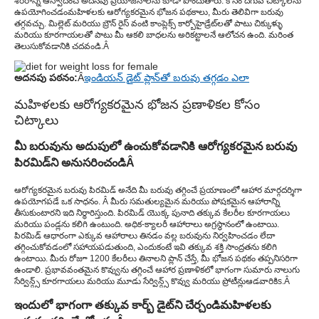
శరీరాన్ని ఆస్వాదించే అదనపు ప్రయోజనాలను కూడా పొందుతారు. కోసం దిగువ చిట్కాలను
ఉపయోగించడం
మహిళలకు ఆరోగ్యకరమైన భోజన పథకాలు
, మీరు తెలివిగా బరువు
తగ్గవచ్చు. మిల్లెట్ మరియు బ్రౌన్ రైస్ వంటి కాంప్లెక్స్ కార్బోహైడ్రేట్‌లతో పాటు చిక్కుళ్ళు
మరియు కూరగాయలతో పాటు మీ ఆకలి బాధలను అరికట్టాలనే ఆలోచన ఉంది. మరింత
తెలుసుకోవడానికి చదవండి.Â
అదనపు పఠనం:
Â
ఇండియన్ డైట్ ప్లాన్‌తో బరువు తగ్గడం ఎలా
మహిళలకు ఆరోగ్యకరమైన భోజన ప్రణాళికల కోసం
చిట్కాలు
మీ బరువును అదుపులో ఉంచుకోవడానికి ఆరోగ్యకరమైన బరువు
పిరమిడ్‌ని అనుసరించండి
Â
ఆరోగ్యకరమైన బరువు పిరమిడ్ అనేది మీ బరువు తగ్గించే ప్రయాణంలో ఆహార మార్గదర్శిగా
ఉపయోగపడే ఒక సాధనం. Â మీరు సమతుల్యమైన మరియు పోషకమైన ఆహారాన్ని
తీసుకుంటారని ఇది నిర్ధారిస్తుంది. పిరమిడ్ యొక్క పునాది తక్కువ కేలరీల కూరగాయలు
మరియు పండ్లను కలిగి ఉంటుంది. అధిక-క్యాలరీ ఆహారాలు అగ్రస్థానంలో ఉంటాయి.
పిరమిడ్ ఆధారంగా ఎక్కువ ఆహారాలు తినడం వల్ల బరువును నిర్వహించడం లేదా
తగ్గించుకోవడంలో సహాయపడుతుంది, ఎందుకంటే ఇవి తక్కువ శక్తి సాంద్రతను కలిగి
ఉంటాయి. మీరు రోజూ 1200 కేలరీలు తినాలని ప్లాన్ చేస్తే, మీ భోజన పథకం తప్పనిసరిగా
ఉండాలి. ప్రభావవంతమైన కొవ్వును తగ్గించే ఆహార ప్రణాళికలో భాగంగా సుమారు నాలుగు
సేర్విన్గ్స్ కూరగాయలు మరియు మూడు సేర్విన్గ్స్ కొవ్వు మరియు ప్రోటీన్లు
ఆడవారికి
s.Â
ఇందులో భాగంగా తక్కువ కార్బ్ డైట్‌ని చేర్చండి
మహిళలకు