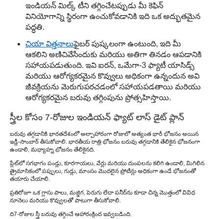
ఇండియన్ మిల్క్ టీని తగ్గించేటప్పుడు మీ కెఫిన్
వినియోగాన్ని స్థిరంగా ఉంచుకోవడానికి ఇది ఒక అద్భుతమైన
పద్ధతి.
చియా విత్తనాలు
ఫైబర్ పుష్కలంగా ఉంటుంది, ఇది మీ
ఆకలిని అణిచివేసేందుకు మరియు అతిగా తినడం ఆపడానికి
సహాయపడుతుంది. ఇవి ఐరన్, ఒమేగా-3 ఫ్యాటీ యాసిడ్స్
మరియు ఆరోగ్యకరమైన కొవ్వులు అధికంగా ఉన్నందున అవి
జీవక్రియను మెరుగుపరచడంలో సహాయపడతాయి మరియు
ఆరోగ్యకరమైన బరువు తగ్గింపును ప్రోత్సహిస్తాయి.
స్త్రీల కోసం 7-రోజుల ఇండియన్ ఫ్యాట్ లాస్ డైట్ ప్లాన్
బరువు తగ్గడానికి భారతదేశంలో అల్పాహారంగా రోజులో అత్యంత భారీ భోజనం అయిన
ఇడ్లీ-సాంబార్ తీసుకోవాలి. భారతీయ రాత్రి భోజనం బరువు తగ్గడానికి తేలికైన భోజనంగా
ఉండాలి, మధ్యాహ్న భోజనం తేలికైనది.
ప్లేట్‌లో సగభాగం పండ్లు, కూరగాయలు, వేర్లు మరియు దుంపలను కలిగి ఉండాలి, మిగిలిన
త్రైమాసికంలో పప్పులు, గుడ్లు, మాంసం మొదలైన ప్రోటీన్లు అధికంగా ఉండే భోజనంతో
తయారు చేయాలి.
ప్రతిరోజూ ఒక గ్లాసు పాలు, మజ్జిగ, పెరుగు లేదా పనీర్‌ను కూడా చిన్న మొత్తంలో వివిధ
నూనెలు మరియు కొవ్వులతో పాటుగా తీసుకోవాలి.
ది
7-రోజుల స్త్రీ బరువు తగ్గించే ఆహారం
క్రింద ఇవ్వబడింది.