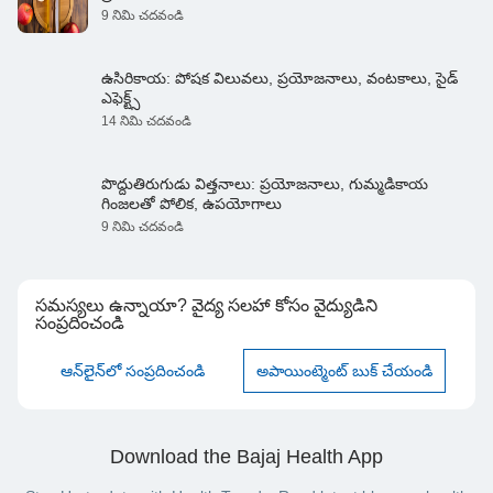
9 నిమి చదవండి
ఉసిరికాయ: పోషక విలువలు, ప్రయోజనాలు, వంటకాలు, సైడ్
ఎఫెక్ట్స్
14 నిమి చదవండి
పొద్దుతిరుగుడు విత్తనాలు: ప్రయోజనాలు, గుమ్మడికాయ
గింజలతో పోలిక, ఉపయోగాలు
9 నిమి చదవండి
సమస్యలు ఉన్నాయా? వైద్య సలహా కోసం వైద్యుడిని
సంప్రదించండి
ఆన్‌లైన్‌లో సంప్రదించండి
అపాయింట్మెంట్ బుక్ చేయండి
Download the Bajaj Health App