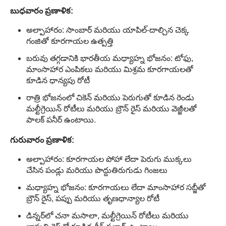
బుధవారం ప్రణాళిక:
అల్పాహారం: సాంబార్ మరియు యాపిల్-దాల్చిన చెక్క
గంజితో కూరగాయల ఉత్పత్తి
బరువు తగ్గడానికి భారతీయ మధ్యాహ్న భోజనం: టోఫు,
మాంసాహార ఎంపికలు మరియు మిశ్రమ కూరగాయలతో
కూడిన ధాన్యపు రోటీ
రాత్రి భోజనంలో చికెన్ మరియు పెరుగుతో కూడిన రెండు
మల్టీగ్రెయిన్ రోటీలు మరియు బ్రౌన్ రైస్ మరియు వెజ్జీలతో
పాలక్ పనీర్ ఉంటాయి.
గురువారం ప్రణాళిక:
అల్పాహారం: కూరగాయల పోహా లేదా పెరుగు ముక్కలు
చేసిన పండ్లు మరియు పొద్దుతిరుగుడు గింజలు
మధ్యాహ్న భోజనం: కూరగాయలు లేదా మాంసాహార సబ్జీతో
బ్రౌన్ రైస్, పప్పు మరియు తృణధాన్యాల రోటీ
డిన్నర్‌లో చనా మసాలా, మల్టీగ్రెయిన్ రోటీలు మరియు