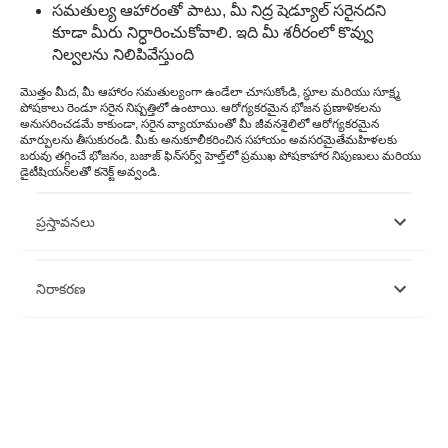
సమతుల్య ఆహారంతో పాటు, మీ నిద్ర షెడ్యూల్ సరైనదని
కూడా మీరు నిర్ధారించుకోవాలి. ఇది మీ శరీరంలో కొవ్వు
నిల్వలను నిలిపివేస్తుంది
మొత్తం మీద, మీ ఆహారం సమతుల్యంగా ఉండేలా చూసుకోండి, స్థూల మరియు సూక్ష్మ
పోషకాలు రెండూ సరైన నిష్పత్తిలో ఉంటాయి. ఆరోగ్యకరమైన భోజన ప్రణాళికలను
అనుసరించడమే కాకుండా, సరైన వ్యాయామంతో మీ జీవనశైలిలో ఆరోగ్యకరమైన
మార్పులను తీసుకురండి. మీకు అనుకూలీకరించిన సహాయం అవసరమైతే
మహిళలకు
బరువు తగ్గించే భోజనం
, బజాజ్ ఫిన్‌సర్వ్ హెల్త్‌లో ప్రముఖ పోషకాహార నిపుణులు మరియు
డైటీషియన్‌లతో కనెక్ట్ అవ్వండి.
ప్రస్తావనలు
https://nutritionaustralia.org/fact-sheets/healthy-eating-
నిరాకరణ
pyramid/
https://pubmed.ncbi.nlm.nih.gov/26192936/
https://www.ncbi.nlm.nih.gov/pmc/articles/PMC6233655/
https://www.ncbi.nlm.nih.gov/books/NBK537084/
దయచేసి ఈ వ్యాసం కేవలం సమాచార ప్రయోజనాల కోసం ఉద్దేశించబడినదని
https://www.healthline.com/nutrition/low-carb-diet-meal-plan-
గమనించండి మరియు బజాజ్ ఫిన్‌సర్వ్ హెల్త్ లిమిటెడ్ (“BFHL”) ఎటువంటి
and-menu#foods-to-eat
బాధ్యత వహించదు రచయిత/సమీక్షకుడు/ప్రారంభించినవారు వ్యక్తం చేసిన/ఇచ్చిన
https://www.ncbi.nlm.nih.gov/pmc/articles/PMC5372867/
అభిప్రాయాలు/సలహాలు/సమాచారం. ఈ కథనం ఏదైనా వైద్య సలహాకు
https://pubmed.ncbi.nlm.nih.gov/19640952/
ప్రత్యామ్నాయంగా పరిగణించరాదు, రోగ నిర్ధారణ లేదా చికిత్స. మీ విశ్వసనీయ
https://pubmed.ncbi.nlm.nih.gov/11396693/
వైద్యుడు/అర్హత కలిగిన ఆరోగ్య సంరక్షణను ఎల్లప్పుడూ సంప్రదించండి మీ వైద్య
https://familydoctor.org/what-you-should-know-before-you-