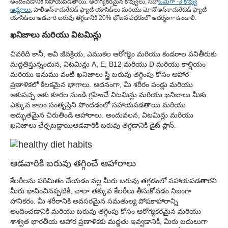
అందించడానికి సహాయపడతాయి. ఆరోగ్యకరమైన కొవ్వులు, సహా
ఒమేగా -3 కొవ్వు
ఆమ్లాలు
, పాలీఅన్‌శాచురేటెడ్ ఫ్యాటీ యాసిడ్‌లు మరియు మోనోఅన్‌శాచురేటెడ్ ఫ్యాటీ
యాసిడ్‌లు ఆడవారి బరువు తగ్గడానికి 20% భోజన పథకంలో ఆదర్శంగా ఉండాలి.
ఖనిజాలు మరియు విటమిన్లు
చివరిది కానీ, అవి జీవక్రియ, ఎముకల ఆరోగ్యం మరియు కండరాల పనితీరుకు
మద్దతిస్తున్నందున, విటమిన్లు A, E, B12 మరియు D మరియు కాల్షియం
మరియు ఇనుము వంటి ఖనిజాలు స్త్రీ బరువు తగ్గింపు కోసం ఆహార
ప్రణాళికలో కీలకమైన భాగాలు. అదనంగా, మీ శరీరం పండ్లు మరియు
ఆకుపచ్చ ఆకు కూరల నుండి గ్రహించే విటమిన్లు మరియు ఖనిజాలు మీకు
ఎక్కువ కాలం సంతృప్తిని పొందడంలో సహాయపడతాయి మరియు
అద్భుతమైన చిరుతిండి ఆహారాలు. అందువలన, విటమిన్లు మరియు
ఖనిజాలు చేర్చబడ్డాయి
ఆడవారికి బరువు తగ్గడానికి డైట్ ప్లాన్.
ఆడవారికి బరువు తగ్గించే ఆహారాలు
కేలరీలను పరిమితం చేయడం వల్ల మీరు బరువు తగ్గడంలో సహాయపడతారని
మీరు భావించినప్పటికీ, చాలా తక్కువ కేలరీలు తీసుకోవడం నిజంగా
హానికరం. మీ శరీరానికి అవసరమైన సమతుల్య పోషకాహారాన్ని
అందించడానికి మరియు బరువు తగ్గింపు కోసం ఆరోగ్యకరమైన మరియు
శాశ్వత భారతీయ ఆహార ప్రణాళికకు మద్దతు ఇవ్వడానికి, మీరు బదులుగా