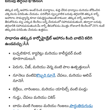
బరువు తగ్గించే భోజనం
Â
తక్కువ కార్బ్ ఆహారం అంటే పిండి పదార్ధాలు, శుద్ధి చేసిన ధాన్యాలు మరియు జోడించిన
చక్కెరలను పరిమితం చేయడం. పరిశోధన స్వల్పకాలిక బరువు తగ్గడానికి తక్కువ కార్బ్
ఆహారాల సామర్థ్యాన్ని కూడా సమర్థిస్తుంది
అంతే కాకుండా, తక్కువ కార్బ్ ఆహారాన్ని
తీసుకోవడం వల్ల ఎక్కువ కేలరీలు బర్న్ చేయడంలో సహాయపడుతుంది, తద్వారా బరువు
తగ్గడానికి సహాయపడుతుంది.
మీ కార్బ్ తీసుకోవడం మొత్తం రోజువారీ కేలరీలలో 26% కంటే
తక్కువకు పరిమితం చేయడం ఉత్తమం.
సాధారణ తక్కువ కార్బోహైడ్రేట్ ఆహారం కింది వాటిని కలిగి
ఉండవచ్చు:Â
Â
బచ్చలికూర, క్యారెట్లు మరియు కాలీఫ్లవర్ వంటి
కూరగాయలు
Â
పెరుగు, చీజ్, మరియు వెన్న వంటి పాల ఉత్పత్తులు
Â
నూనెలు వంటివి
కొబ్బరి నూనే
, చేపలు, మరియు ఆలివ్
నూనె
Â
బెర్రీలు, నారింజలు, మరియు యాపిల్స్ వంటి పండ్లు
గుడ్లు, చేపలు మరియు చికెన్
బాదం వంటి గింజలు మరియు గింజలు,
పొద్దుతిరుగుడు