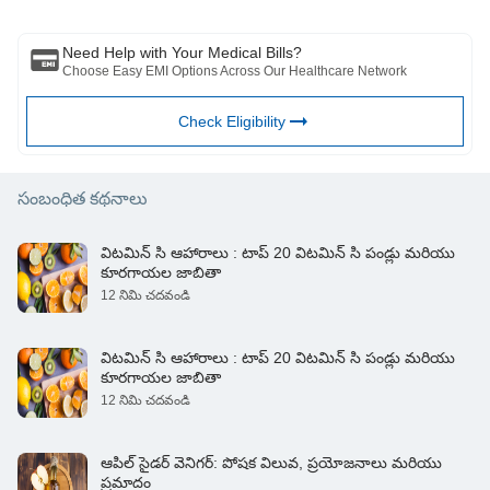
పరిస్థితిని అంచనా వేయడానికి ప్రొఫెషనల్. పై కథనం ఒక ద్వారా సమీక్షించబడింది
start-a-weight-loss-plan/
అర్హత కలిగిన వైద్యుడు మరియు BFHL ఏదైనా సమాచారం కోసం ఏదైనా నష్టానికి
బాధ్యత వహించదు లేదా ఏదైనా మూడవ పక్షం అందించే సేవలు.
Need Help with Your Medical Bills?
Choose Easy EMI Options Across Our Healthcare Network
Check Eligibility
సంబంధిత కథనాలు
విటమిన్ సి ఆహారాలు : టాప్ 20 విటమిన్ సి పండ్లు మరియు
కూరగాయల జాబితా
12 నిమి చదవండి
విటమిన్ సి ఆహారాలు : టాప్ 20 విటమిన్ సి పండ్లు మరియు
కూరగాయల జాబితా
12 నిమి చదవండి
ఆపిల్ సైడర్ వెనిగర్: పోషక విలువ, ప్రయోజనాలు మరియు
ప్రమాదం