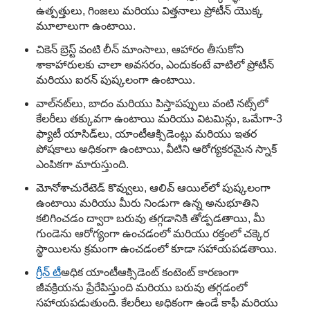
ఉత్పత్తులు, గింజలు మరియు విత్తనాలు ప్రోటీన్ యొక్క
మూలాలుగా ఉంటాయి.
చికెన్ బ్రెస్ట్ వంటి లీన్ మాంసాలు, ఆహారం తీసుకోని
శాకాహారులకు చాలా అవసరం, ఎందుకంటే వాటిలో ప్రోటీన్
మరియు ఐరన్ పుష్కలంగా ఉంటాయి.
వాల్‌నట్‌లు, బాదం మరియు పిస్తాపప్పులు వంటి నట్స్‌లో
కేలరీలు తక్కువగా ఉంటాయి మరియు విటమిన్లు, ఒమేగా-3
ఫ్యాటీ యాసిడ్‌లు, యాంటీఆక్సిడెంట్లు మరియు ఇతర
పోషకాలు అధికంగా ఉంటాయి, వీటిని ఆరోగ్యకరమైన స్నాక్
ఎంపికగా మారుస్తుంది.
మోనోశాచురేటెడ్ కొవ్వులు, ఆలివ్ ఆయిల్‌లో పుష్కలంగా
ఉంటాయి మరియు మీరు నిండుగా ఉన్న అనుభూతిని
కలిగించడం ద్వారా బరువు తగ్గడానికి తోడ్పడతాయి, మీ
గుండెను ఆరోగ్యంగా ఉంచడంలో మరియు రక్తంలో చక్కెర
స్థాయిలను క్రమంగా ఉంచడంలో కూడా సహాయపడతాయి.
గ్రీన్ టీ
అధిక యాంటీఆక్సిడెంట్ కంటెంట్ కారణంగా
జీవక్రియను ప్రేరేపిస్తుంది మరియు బరువు తగ్గడంలో
సహాయపడుతుంది. కేలరీలు అధికంగా ఉండే కాఫీ మరియు