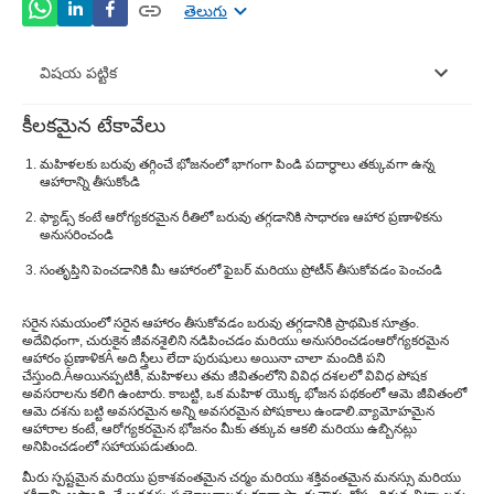
తెలుగు
విషయ పట్టిక
కీలకమైన టేకావేలు
మహిళలకు ఆరోగ్యకరమైన భోజన ప్రణాళికల కోసం చిట్కాలు
మహిళలకు బరువు తగ్గించే భోజనంలో భాగంగా పిండి పదార్థాలు తక్కువగా ఉన్న
ఆడవారికి బరువు తగ్గడానికి డైట్ ప్లాన్
ఆహారాన్ని తీసుకోండి
ఫ్యాడ్స్ కంటే ఆరోగ్యకరమైన రీతిలో బరువు తగ్గడానికి సాధారణ ఆహార ప్రణాళికను
ఆడవారికి బరువు తగ్గించే ఆహారాలు
అనుసరించండి
స్త్రీల కోసం 7-రోజుల ఇండియన్ ఫ్యాట్ లాస్ డైట్ ప్లాన్
సంతృప్తిని పెంచడానికి మీ ఆహారంలో ఫైబర్ మరియు ప్రోటీన్ తీసుకోవడం పెంచండి
మహిళలకు బరువు తగ్గించే చిట్కాలు
సరైన సమయంలో సరైన ఆహారం తీసుకోవడం బరువు తగ్గడానికి ప్రాథమిక సూత్రం.
అదేవిధంగా, చురుకైన జీవనశైలిని నడిపించడం మరియు అనుసరించడం
ఆరోగ్యకరమైన
ఆహారం ప్రణాళిక
Â అది స్త్రీలు లేదా పురుషులు అయినా చాలా మందికి పని
చేస్తుంది.Â
అయినప్పటికీ, మహిళలు తమ జీవితంలోని వివిధ దశలలో వివిధ పోషక
అవసరాలను కలిగి ఉంటారు. కాబట్టి, ఒక మహిళ యొక్క భోజన పథకంలో ఆమె జీవితంలో
ఆమె దశను బట్టి అవసరమైన అన్ని అవసరమైన పోషకాలు ఉండాలి.
వ్యామోహమైన
ఆహారాల కంటే, ఆరోగ్యకరమైన భోజనం మీకు తక్కువ ఆకలి మరియు ఉబ్బినట్లు
అనిపించడంలో సహాయపడుతుంది.
మీరు స్పష్టమైన మరియు ప్రకాశవంతమైన చర్మం మరియు శక్తివంతమైన మనస్సు మరియు