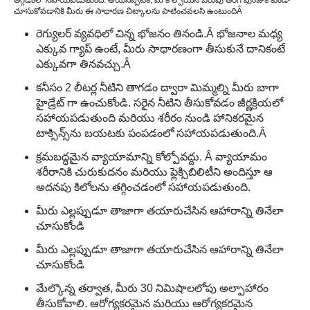
తగ్గడంలో సహాయపడుతుంది. అయినప్పటికీ, మీ కోల్పోయిన బరువు తిరిగి పుంజుకోకుండా
చూసుకోవడానికి మీరు ఈ సాధారణ చిట్కాలను పాటించవలసి ఉంటుంది
Â
రెగ్యులర్ వ్యవధిలో చిన్న భోజనం తినండి.
Â భోజనాల మధ్య
ఎక్కువ గ్యాప్ ఉంటే, మీరు సాధారణంగా తీసుకునే దానికంటే
ఎక్కువగా తినవచ్చు.
Â
కనీసం 2 లీటర్ల నీటిని తాగడం ద్వారా మిమ్మల్ని మీరు బాగా
హైడ్రేట్ గా ఉంచుకోండి. సరైన నీటిని తీసుకోవడం జీర్ణక్రియలో
సహాయపడుతుంది మరియు శరీరం నుండి హానికరమైన
టాక్సిన్స్‌ను బయటకు పంపడంలో సహాయపడుతుంది.
Â
క్రమబద్ధమైన వ్యాయామాన్ని కోల్పోవద్దు. Â వ్యాయామం
శరీరానికి చురుకుదనం మరియు ఫ్లెక్సిబిలిటీని అందిస్తూ ఆ
అదనపు కిలోలను తగ్గించడంలో సహాయపడుతుంది.
మీరు ఎల్లప్పుడూ తాజాగా తయారుచేసిన ఆహారాన్ని తినేలా
చూసుకోండి
మీరు ఎల్లప్పుడూ తాజాగా తయారుచేసిన ఆహారాన్ని తినేలా
చూసుకోండి
మేల్కొన్న తర్వాత, మీరు 30 నిమిషాలలోపు అల్పాహారం
తీసుకోవాలి. ఆరోగ్యకరమైన మరియు ఆరోగ్యకరమైన