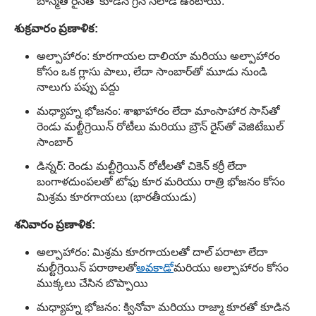
బాస్మతి రైస్‌తో కూడిన గ్రీన్ సలాడ్ ఉంటాయి.
శుక్రవారం ప్రణాళిక:
అల్పాహారం: కూరగాయల దాలియా మరియు అల్పాహారం
కోసం ఒక గ్లాసు పాలు, లేదా సాంబార్‌తో మూడు నుండి
నాలుగు పప్పు పద్దు
మధ్యాహ్న భోజనం: శాఖాహారం లేదా మాంసాహార సాస్‌తో
రెండు మల్టీగ్రెయిన్ రోటీలు మరియు బ్రౌన్ రైస్‌తో వెజిటేబుల్
సాంబార్
డిన్నర్: రెండు మల్టీగ్రెయిన్ రోటీలతో చికెన్ కర్రీ లేదా
బంగాళదుంపలతో టోఫు కూర మరియు రాత్రి భోజనం కోసం
మిశ్రమ కూరగాయలు (భారతీయుడు)
శనివారం ప్రణాళిక:
అల్పాహారం: మిశ్రమ కూరగాయలతో దాల్ పరాటా లేదా
మల్టీగ్రెయిన్ పరాఠాలతో
అవకాడో
మరియు అల్పాహారం కోసం
ముక్కలు చేసిన బొప్పాయి
మధ్యాహ్న భోజనం: క్వినోవా మరియు రాజ్మా కూరతో కూడిన