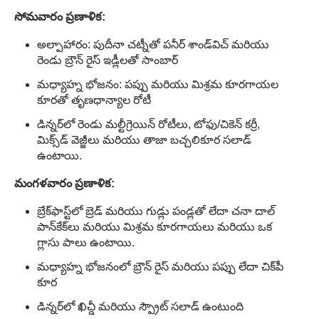
సోమవారం ప్రణాళిక:
అల్పాహారం: పుదీనా చట్నీతో పనీర్ శాండ్‌విచ్ మరియు
రెండు బ్రౌన్ రైస్ ఇడ్లీలతో సాంబార్
మధ్యాహ్న భోజనం: పప్పు మరియు మిశ్రమ కూరగాయల
కూరతో తృణధాన్యాల రోటీ
డిన్నర్‌లో రెండు మల్టీగ్రెయిన్ రోటీలు, టోఫు/చికెన్ కర్రీ,
మిక్స్‌డ్ వెజ్జీలు మరియు తాజా బచ్చలికూర సలాడ్
ఉంటాయి.
మంగళవారం ప్రణాళిక:
బ్రేక్‌ఫాస్ట్‌లో బ్రెడ్ మరియు గుడ్లు పండ్లతో లేదా చనా దాల్
పాన్‌కేక్‌లు మరియు మిశ్రమ కూరగాయలు మరియు ఒక
గ్లాసు పాలు ఉంటాయి.
మధ్యాహ్న భోజనంలో బ్రౌన్ రైస్ మరియు పప్పు లేదా చిక్‌పీ
కూర
డిన్నర్‌లో ఖిచ్డీ మరియు స్ప్రౌట్ సలాడ్ ఉంటుంది