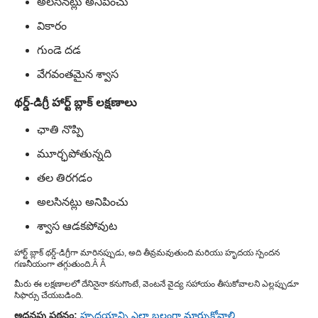
అలసినట్లు అనిపించు
వికారం
గుండె దడ
వేగవంతమైన శ్వాస
థర్డ్-డిగ్రీ హార్ట్ బ్లాక్ లక్షణాలు
ఛాతి నొప్పి
మూర్ఛపోతున్నది
తల తిరగడం
అలసినట్లు అనిపించు
శ్వాస ఆడకపోవుట
హార్ట్ బ్లాక్ థర్డ్-డిగ్రీగా మారినప్పుడు, అది తీవ్రమవుతుంది మరియు హృదయ స్పందన
గణనీయంగా తగ్గుతుంది.Â Â
మీరు ఈ లక్షణాలలో దేనినైనా కనుగొంటే, వెంటనే వైద్య సహాయం తీసుకోవాలని ఎల్లప్పుడూ
సిఫార్సు చేయబడింది.
అదనపు పఠనం:
హృదయాన్ని ఎలా బలంగా మార్చుకోవాలి