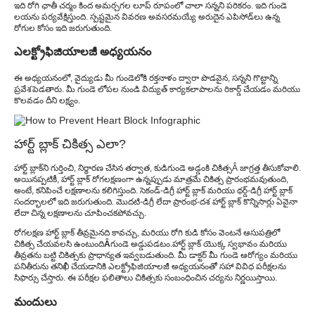
ఇది రోగి ఛాతీ చర్మం కింద అమర్చగల లూప్ రూపంలో చాలా సన్నని పరికరం. ఇది గుండె
లయను పర్యవేక్షిస్తుంది. స్పష్టమైన వివరణ అవసరమయ్యే అరుదైన ఎపిసోడ్‌లు ఉన్న
రోగుల కోసం ఇది జరుగుతుంది.
ఎలక్ట్రోఫిజియాలజీ అధ్యయనం
ఈ అధ్యయనంలో, వైద్యుడు మీ గుండెలోకి రక్తనాళం ద్వారా పొడవైన, సన్నని గొట్టాన్ని
ప్రవేశపెడతారు. మీ గుండె లోపల నుండి విద్యుత్ కార్యకలాపాలను రికార్డ్ చేయడం మరియు
కొలవడం దీని లక్ష్యం.
హార్ట్ బ్లాక్ చికిత్స ఎలా?
హార్ట్ బ్లాక్‌ని గుర్తించి, నిర్ధారణ చేసిన తర్వాత, కుడి
గుండె అడ్డంకి చికిత్స
Â జాగ్రత్త తీసుకోవాలి.
అయినప్పటికీ, హార్ట్ బ్లాక్ రోగలక్షణంగా ఉన్నప్పుడు మాత్రమే చికిత్స ప్రారంభమవుతుంది,
అంటే, కనిపించే లక్షణాలను కలిగిస్తుంది. సెకండ్-డిగ్రీ హార్ట్ బ్లాక్ మరియు థర్డ్-డిగ్రీ హార్ట్ బ్లాక్
సందర్భాలలో ఇది జరుగుతుంది. మొదటి-డిగ్రీ లేదా ప్రారంభ-దశ హార్ట్ బ్లాక్ కొన్నిసార్లు ఏవైనా
లేదా చిన్న లక్షణాలను చూపించకపోవచ్చు.
రోగలక్షణ హార్ట్ బ్లాక్ తీవ్రమైనది కావచ్చు, మరియు రోగి కుడి కోసం వెంటనే ఆసుపత్రిలో
చికిత్స చేయవలసి ఉంటుంది
Â
గుండె అడ్డుపడటం.
హార్ట్ బ్లాక్ యొక్క స్వభావం మరియు
తీవ్రతను బట్టి చికిత్సకు ప్రాధాన్యత ఇవ్వబడుతుంది. మీ డాక్టర్ మీ గుండె ఆరోగ్యం మరియు
పనితీరును తనిఖీ చేయడానికి ఎలక్ట్రోఫిజియాలజీ అధ్యయనంతో సహా వివిధ పరీక్షలను
సిఫార్సు చేస్తారు. ఈ పరీక్షల ఫలితాలు చికిత్సకు సంబంధించిన చర్యను నిర్ణయిస్తాయి.
మందులు