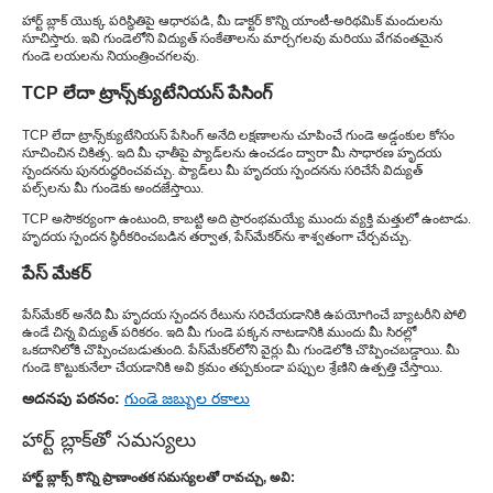
హార్ట్ బ్లాక్ యొక్క పరిస్థితిపై ఆధారపడి, మీ డాక్టర్ కొన్ని యాంటీ-అరిథమిక్ మందులను
సూచిస్తారు. ఇవి గుండెలోని విద్యుత్ సంకేతాలను మార్చగలవు మరియు వేగవంతమైన
గుండె లయలను నియంత్రించగలవు.
TCP లేదా ట్రాన్స్‌క్యుటేనియస్ పేసింగ్
TCP లేదా ట్రాన్స్‌క్యుటేనియస్ పేసింగ్ అనేది లక్షణాలను చూపించే గుండె అడ్డంకుల కోసం
సూచించిన చికిత్స. ఇది మీ ఛాతీపై ప్యాడ్‌లను ఉంచడం ద్వారా మీ సాధారణ హృదయ
స్పందనను పునరుద్ధరించవచ్చు. ప్యాడ్‌లు మీ హృదయ స్పందనను సరిచేసే విద్యుత్
పల్స్‌లను మీ గుండెకు అందజేస్తాయి.
TCP అసౌకర్యంగా ఉంటుంది, కాబట్టి అది ప్రారంభమయ్యే ముందు వ్యక్తి మత్తులో ఉంటాడు.
హృదయ స్పందన స్థిరీకరించబడిన తర్వాత, పేస్‌మేకర్‌ను శాశ్వతంగా చేర్చవచ్చు.
పేస్ మేకర్
పేస్‌మేకర్ అనేది మీ హృదయ స్పందన రేటును సరిచేయడానికి ఉపయోగించే బ్యాటరీని పోలి
ఉండే చిన్న విద్యుత్ పరికరం. ఇది మీ గుండె పక్కన నాటడానికి ముందు మీ సిరల్లో
ఒకదానిలోకి చొప్పించబడుతుంది. పేస్‌మేకర్‌లోని వైర్లు మీ గుండెలోకి చొప్పించబడ్డాయి. మీ
గుండె కొట్టుకునేలా చేయడానికి అవి క్రమం తప్పకుండా పప్పుల శ్రేణిని ఉత్పత్తి చేస్తాయి.
అదనపు పఠనం:
గుండె జబ్బుల రకాలు
హార్ట్ బ్లాక్‌తో సమస్యలు
హార్ట్ బ్లాక్స్ కొన్ని ప్రాణాంతక సమస్యలతో రావచ్చు, అవి: