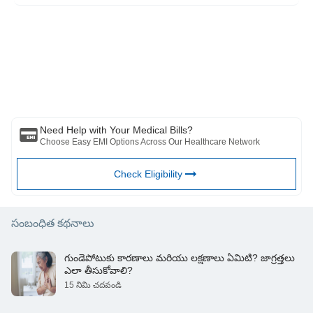
https://www.medicalnewstoday.com/articles/180986
దయచేసి ఈ వ్యాసం కేవలం సమాచార ప్రయోజనాల కోసం ఉద్దేశించబడినదని
గమనించండి మరియు బజాజ్ ఫిన్‌సర్వ్ హెల్త్ లిమిటెడ్ (“BFHL”) ఎటువంటి
బాధ్యత వహించదు రచయిత/సమీక్షకుడు/ప్రారంభించినవారు వ్యక్తం చేసిన/ఇచ్చిన
అభిప్రాయాలు/సలహాలు/సమాచారం. ఈ కథనం ఏదైనా వైద్య సలహాకు
ప్రత్యామ్నాయంగా పరిగణించరాదు, రోగ నిర్ధారణ లేదా చికిత్స. మీ విశ్వసనీయ
వైద్యుడు/అర్హత కలిగిన ఆరోగ్య సంరక్షణను ఎల్లప్పుడూ సంప్రదించండి మీ వైద్య
పరిస్థితిని అంచనా వేయడానికి ప్రొఫెషనల్. పై కథనం ఒక ద్వారా సమీక్షించబడింది
అర్హత కలిగిన వైద్యుడు మరియు BFHL ఏదైనా సమాచారం కోసం ఏదైనా నష్టానికి
బాధ్యత వహించదు లేదా ఏదైనా మూడవ పక్షం అందించే సేవలు.
Need Help with Your Medical Bills?
Choose Easy EMI Options Across Our Healthcare Network
Check Eligibility
సంబంధిత కథనాలు
గుండెపోటుకు కారణాలు మరియు లక్షణాలు ఏమిటి? జాగ్రత్తలు
ఎలా తీసుకోవాలి?
15 నిమి చదవండి