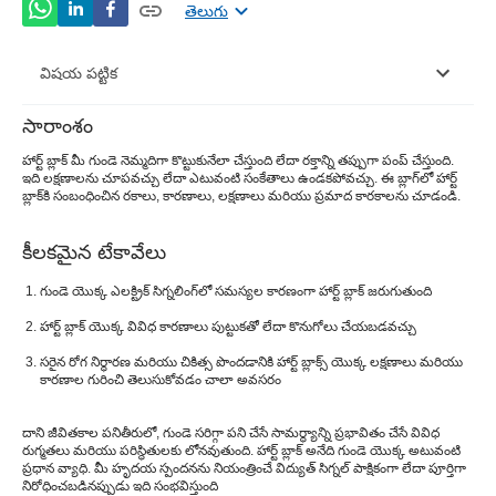
తెలుగు
విషయ పట్టిక
సారాంశం
హార్ట్ బ్లాక్ అర్థం
హార్ట్ బ్లాక్ మీ గుండె నెమ్మదిగా కొట్టుకునేలా చేస్తుంది లేదా రక్తాన్ని తప్పుగా పంప్ చేస్తుంది.
ఇది లక్షణాలను చూపవచ్చు లేదా ఎటువంటి సంకేతాలు ఉండకపోవచ్చు. ఈ బ్లాగ్‌లో హార్ట్
హార్ట్ బ్లాక్‌కి కారణమేమిటి?
బ్లాక్‌కి సంబంధించిన రకాలు, కారణాలు, లక్షణాలు మరియు ప్రమాద కారకాలను చూడండి.
హార్ట్ బ్లాకేజ్ యొక్క ప్రారంభ సంకేతాలు ఏమిటి?
కీలకమైన టేకావేలు
హార్ట్ బ్లాకేజ్ లక్షణాలు
గుండె యొక్క ఎలక్ట్రిక్ సిగ్నలింగ్‌లో సమస్యల కారణంగా హార్ట్ బ్లాక్ జరుగుతుంది
వ్యాధి నిర్ధారణ
హార్ట్ బ్లాక్ యొక్క వివిధ కారణాలు పుట్టుకతో లేదా కొనుగోలు చేయబడవచ్చు
హార్ట్ బ్లాక్ చికిత్స ఎలా?
సరైన రోగ నిర్ధారణ మరియు చికిత్స పొందడానికి హార్ట్ బ్లాక్స్ యొక్క లక్షణాలు మరియు
కారణాల గురించి తెలుసుకోవడం చాలా అవసరం
హార్ట్ బ్లాక్‌తో సమస్యలు
దాని జీవితకాల పనితీరులో, గుండె సరిగ్గా పని చేసే సామర్థ్యాన్ని ప్రభావితం చేసే వివిధ
రుగ్మతలు మరియు పరిస్థితులకు లోనవుతుంది. హార్ట్ బ్లాక్ అనేది గుండె యొక్క అటువంటి
ప్రధాన వ్యాధి. మీ హృదయ స్పందనను నియంత్రించే విద్యుత్ సిగ్నల్ పాక్షికంగా లేదా పూర్తిగా
నిరోధించబడినప్పుడు ఇది సంభవిస్తుంది