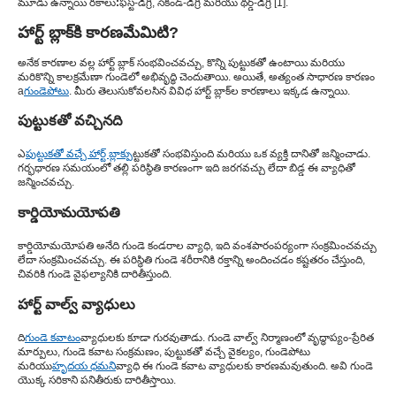
మూడు ఉన్నాయి
రకాలు
:
ఫస్ట్-డిగ్రీ, సెకండ్-డిగ్రీ మరియు థర్డ్-డిగ్రీ [1].
హార్ట్ బ్లాక్‌కి కారణమేమిటి?
అనేక కారణాల వల్ల హార్ట్ బ్లాక్ సంభవించవచ్చు, కొన్ని పుట్టుకతో ఉంటాయి మరియు
మరికొన్ని కాలక్రమేణా గుండెలో అభివృద్ధి చెందుతాయి. అయితే, అత్యంత సాధారణ కారణం
a
గుండెపోటు
. మీరు తెలుసుకోవలసిన వివిధ హార్ట్ బ్లాక్‌ల కారణాలు ఇక్కడ ఉన్నాయి.
పుట్టుకతో వచ్చినది
ఎ
పుట్టుకతో వచ్చే హార్ట్ బ్లాక్
పుట్టుకతో సంభవిస్తుంది మరియు ఒక వ్యక్తి దానితో జన్మించాడు.
గర్భధారణ సమయంలో తల్లి పరిస్థితి కారణంగా ఇది జరగవచ్చు లేదా బిడ్డ ఈ వ్యాధితో
జన్మించవచ్చు.
కార్డియోమయోపతి
కార్డియోమయోపతి అనేది గుండె కండరాల వ్యాధి, ఇది వంశపారంపర్యంగా సంక్రమించవచ్చు
లేదా సంక్రమించవచ్చు. ఈ పరిస్థితి గుండె శరీరానికి రక్తాన్ని అందించడం కష్టతరం చేస్తుంది,
చివరికి గుండె వైఫల్యానికి దారితీస్తుంది.
హార్ట్ వాల్వ్ వ్యాధులు
ది
గుండె కవాటం
వ్యాధులకు కూడా గురవుతాడు. గుండె వాల్వ్ నిర్మాణంలో వృద్ధాప్యం-ప్రేరిత
మార్పులు, గుండె కవాట సంక్రమణం, పుట్టుకతో వచ్చే వైకల్యం, గుండెపోటు
మరియు
హృదయ ధమని
వ్యాధి ఈ గుండె కవాట వ్యాధులకు కారణమవుతుంది. అవి గుండె
యొక్క సరికాని పనితీరుకు దారితీస్తాయి.