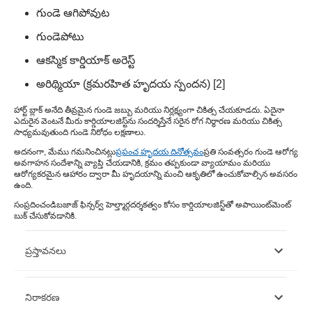
గుండె ఆగిపోవుట
గుండెపోటు
ఆకస్మిక కార్డియాక్ అరెస్ట్
అరిథ్మియా (క్రమరహిత హృదయ స్పందన) [2]
హార్ట్ బ్లాక్ అనేది తీవ్రమైన గుండె జబ్బు మరియు నిర్లక్ష్యంగా చికిత్స చేయకూడదు. ఏదైనా
ఎదురైన వెంటనే మీరు కార్డియాలజిస్ట్‌ను సందర్శిస్తేనే సరైన రోగ నిర్ధారణ మరియు చికిత్స
సాధ్యమవుతుంది
గుండె నిరోధం లక్షణాలు.
అదనంగా, మేము గమనించినట్లు
ప్రపంచ హృదయ దినోత్సవం
ప్రతి సంవత్సరం గుండె ఆరోగ్య
అవగాహన సందేశాన్ని వ్యాప్తి చేయడానికి, క్రమం తప్పకుండా వ్యాయామం మరియు
ఆరోగ్యకరమైన ఆహారం ద్వారా మీ హృదయాన్ని మంచి ఆకృతిలో ఉంచుకోవాల్సిన అవసరం
ఉంది.
సంప్రదించండి
బజాజ్ ఫిన్సర్వ్ హెల్త్
మార్గదర్శకత్వం కోసం కార్డియాలజిస్ట్‌తో అపాయింట్‌మెంట్
బుక్ చేసుకోవడానికి.
ప్రస్తావనలు
https://www.nhsinform.scot/illnesses-and-conditions/heart-
నిరాకరణ
and-blood-vessels/conditions/heart-block