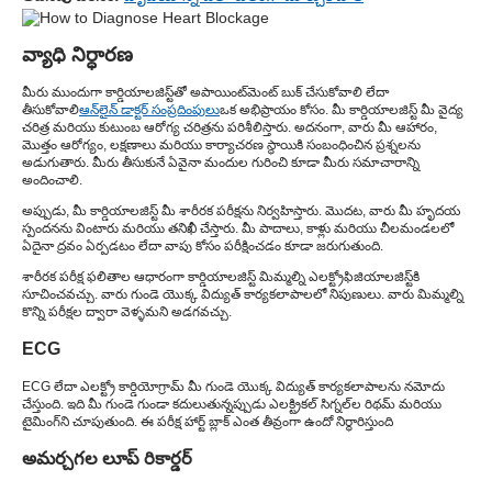
వ్యాధి నిర్ధారణ
మీరు ముందుగా కార్డియాలజిస్ట్‌తో అపాయింట్‌మెంట్ బుక్ చేసుకోవాలి లేదా
తీసుకోవాలి
ఆన్‌లైన్ డాక్టర్ సంప్రదింపులు
ఒక అభిప్రాయం కోసం. మీ కార్డియాలజిస్ట్ మీ వైద్య
చరిత్ర మరియు కుటుంబ ఆరోగ్య చరిత్రను పరిశీలిస్తారు. అదనంగా, వారు మీ ఆహారం,
మొత్తం ఆరోగ్యం, లక్షణాలు మరియు కార్యాచరణ స్థాయికి సంబంధించిన ప్రశ్నలను
అడుగుతారు. మీరు తీసుకునే ఏవైనా మందుల గురించి కూడా మీరు సమాచారాన్ని
అందించాలి.
అప్పుడు, మీ కార్డియాలజిస్ట్ మీ శారీరక పరీక్షను నిర్వహిస్తారు. మొదట, వారు మీ హృదయ
స్పందనను వింటారు మరియు తనిఖీ చేస్తారు. మీ పాదాలు, కాళ్లు మరియు చీలమండలలో
ఏదైనా ద్రవం ఏర్పడటం లేదా వాపు కోసం పరీక్షించడం కూడా జరుగుతుంది.
శారీరక పరీక్ష ఫలితాల ఆధారంగా కార్డియాలజిస్ట్ మిమ్మల్ని ఎలక్ట్రోఫిజియాలజిస్ట్‌కి
సూచించవచ్చు. వారు గుండె యొక్క విద్యుత్ కార్యకలాపాలలో నిపుణులు. వారు మిమ్మల్ని
కొన్ని పరీక్షల ద్వారా వెళ్ళమని అడగవచ్చు.
ECG
ECG లేదా ఎలక్ట్రో కార్డియోగ్రామ్ మీ గుండె యొక్క విద్యుత్ కార్యకలాపాలను నమోదు
చేస్తుంది. ఇది మీ గుండె గుండా కదులుతున్నప్పుడు ఎలక్ట్రికల్ సిగ్నల్‌ల రిథమ్ మరియు
టైమింగ్‌ని చూపుతుంది. ఈ పరీక్ష హార్ట్ బ్లాక్ ఎంత తీవ్రంగా ఉందో నిర్ధారిస్తుంది
అమర్చగల లూప్ రికార్డర్