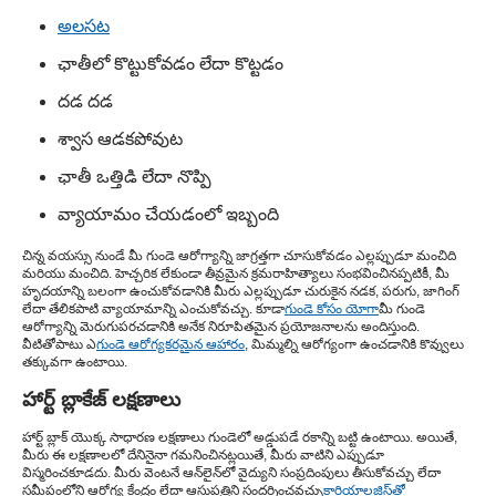
అలసట
ఛాతీలో కొట్టుకోవడం లేదా కొట్టడం
దడ దడ
శ్వాస ఆడకపోవుట
ఛాతీ ఒత్తిడి లేదా నొప్పి
వ్యాయామం చేయడంలో ఇబ్బంది
చిన్న వయస్సు నుండే మీ గుండె ఆరోగ్యాన్ని జాగ్రత్తగా చూసుకోవడం ఎల్లప్పుడూ మంచిది
మరియు మంచిది. హెచ్చరిక లేకుండా తీవ్రమైన క్రమరాహిత్యాలు సంభవించినప్పటికీ, మీ
హృదయాన్ని బలంగా ఉంచుకోవడానికి మీరు ఎల్లప్పుడూ చురుకైన నడక, పరుగు, జాగింగ్
లేదా తేలికపాటి వ్యాయామాన్ని ఎంచుకోవచ్చు. కూడా
గుండె కోసం యోగా
మీ గుండె
ఆరోగ్యాన్ని మెరుగుపరచడానికి అనేక నిరూపితమైన ప్రయోజనాలను అందిస్తుంది.
వీటితోపాటు ఎ
గుండె ఆరోగ్యకరమైన ఆహారం
, మిమ్మల్ని ఆరోగ్యంగా ఉంచడానికి కొవ్వులు
తక్కువగా ఉంటాయి.
హార్ట్ బ్లాకేజ్ లక్షణాలు
హార్ట్ బ్లాక్ యొక్క సాధారణ లక్షణాలు గుండెలో అడ్డుపడే రకాన్ని బట్టి ఉంటాయి. అయితే,
మీరు ఈ లక్షణాలలో దేనినైనా గమనించినట్లయితే, మీరు వాటిని ఎప్పుడూ
విస్మరించకూడదు. మీరు వెంటనే ఆన్‌లైన్‌లో వైద్యుని సంప్రదింపులు తీసుకోవచ్చు లేదా
సమీపంలోని ఆరోగ్య కేంద్రం లేదా ఆసుపత్రిని సందర్శించవచ్చు
కార్డియాలజిస్ట్‌తో