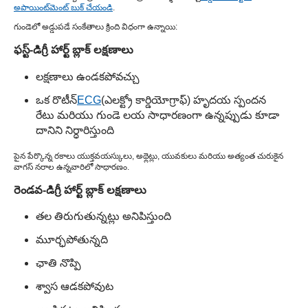
అపాయింట్‌మెంట్ బుక్ చేయండి
.
గుండెలో అడ్డుపడే సంకేతాలు క్రింది విధంగా ఉన్నాయి:
ఫస్ట్-డిగ్రీ హార్ట్ బ్లాక్ లక్షణాలు
లక్షణాలు ఉండకపోవచ్చు
ఒక రొటీన్
ECG
(ఎలక్ట్రో కార్డియోగ్రాఫ్) హృదయ స్పందన
రేటు మరియు గుండె లయ సాధారణంగా ఉన్నప్పుడు కూడా
దానిని నిర్ధారిస్తుంది
పైన పేర్కొన్న రకాలు యుక్తవయస్కులు, అథ్లెట్లు, యువకులు మరియు అత్యంత చురుకైన
వాగస్ నరాల ఉన్నవారిలో సాధారణం.
రెండవ-డిగ్రీ హార్ట్ బ్లాక్ లక్షణాలు
తల తిరుగుతున్నట్లు అనిపిస్తుంది
మూర్ఛపోతున్నది
ఛాతి నొప్పి
శ్వాస ఆడకపోవుట