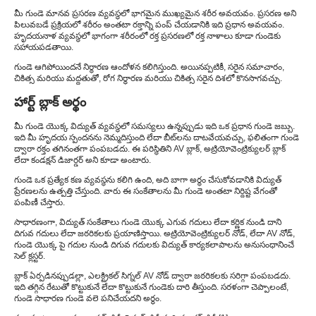
మీ గుండె మానవ ప్రసరణ వ్యవస్థలో భాగమైన ముఖ్యమైన శరీర అవయవం. ప్రసరణ అని
పిలువబడే ప్రక్రియలో శరీరం అంతటా రక్తాన్ని పంప్ చేయడానికి ఇది ప్రధాన అవయవం.
హృదయనాళ వ్యవస్థలో భాగంగా శరీరంలో రక్త ప్రసరణలో రక్త నాళాలు కూడా గుండెకు
సహాయపడతాయి.
గుండె ఆగిపోయిందనే నిర్ధారణ ఆందోళన కలిగిస్తుంది. అయినప్పటికీ, సరైన సమాచారం,
చికిత్స మరియు మద్దతుతో, రోగ నిర్ధారణ మరియు చికిత్స సరైన దిశలో కొనసాగవచ్చు.
హార్ట్ బ్లాక్ అర్థం
మీ గుండె యొక్క విద్యుత్ వ్యవస్థలో సమస్యలు ఉన్నప్పుడు ఇది ఒక ప్రధాన గుండె జబ్బు.
ఇది మీ హృదయ స్పందనను నెమ్మదిస్తుంది లేదా బీట్‌లను దాటవేయవచ్చు, ఫలితంగా గుండె
ద్వారా రక్తం తగినంతగా పంపబడదు. ఈ పరిస్థితిని AV బ్లాక్, అట్రియోవెంట్రిక్యులర్ బ్లాక్
లేదా కండక్షన్ డిజార్డర్ అని కూడా అంటారు.
గుండె ఒక ప్రత్యేక కణ వ్యవస్థను కలిగి ఉంది, అది బాగా అర్థం చేసుకోవడానికి విద్యుత్
ప్రేరణలను ఉత్పత్తి చేస్తుంది. వారు ఈ సంకేతాలను మీ గుండె అంతటా నిర్దిష్ట వేగంతో
పంపిణీ చేస్తారు.
సాధారణంగా, విద్యుత్ సంకేతాలు గుండె యొక్క ఎగువ గదులు లేదా కర్ణిక నుండి దాని
దిగువ గదులు లేదా జఠరికలకు ప్రయాణిస్తాయి. అట్రియోవెంట్రిక్యులర్ నోడ్, లేదా AV నోడ్,
గుండె యొక్క పై గదుల నుండి దిగువ గదులకు విద్యుత్ కార్యకలాపాలను అనుసంధానించే
సెల్ క్లస్టర్.
బ్లాక్ ఏర్పడినప్పుడల్లా, ఎలక్ట్రికల్ సిగ్నల్ AV నోడ్ ద్వారా జఠరికలకు సరిగ్గా పంపబడదు.
ఇది తగ్గిన రేటుతో కొట్టుకునే లేదా కొట్టుకునే గుండెకు దారి తీస్తుంది. సరళంగా చెప్పాలంటే,
గుండె సాధారణ గుండె వలె పనిచేయదని అర్థం.