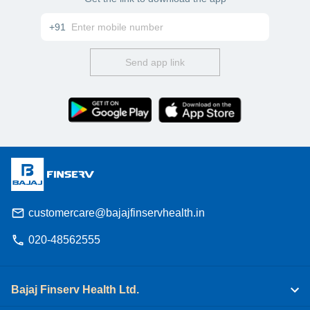
+91
Send app link
customercare@bajajfinservhealth.in
020-48562555
Bajaj Finserv Health Ltd.