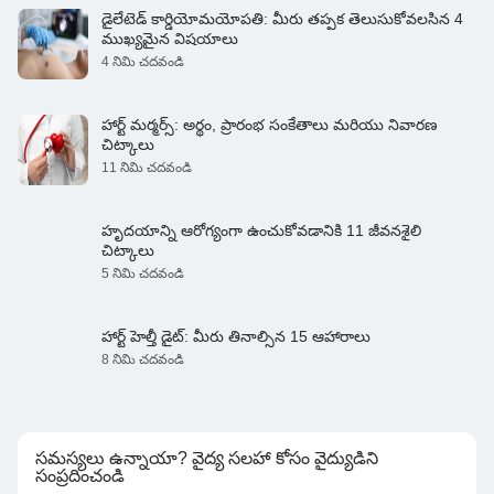
డైలేటెడ్ కార్డియోమయోపతి: మీరు తప్పక తెలుసుకోవలసిన 4
ముఖ్యమైన విషయాలు
4 నిమి చదవండి
హార్ట్ మర్మర్స్: అర్థం, ప్రారంభ సంకేతాలు మరియు నివారణ
చిట్కాలు
11 నిమి చదవండి
హృదయాన్ని ఆరోగ్యంగా ఉంచుకోవడానికి 11 జీవనశైలి
చిట్కాలు
5 నిమి చదవండి
హార్ట్ హెల్తీ డైట్: మీరు తినాల్సిన 15 ఆహారాలు
8 నిమి చదవండి
సమస్యలు ఉన్నాయా? వైద్య సలహా కోసం వైద్యుడిని
సంప్రదించండి