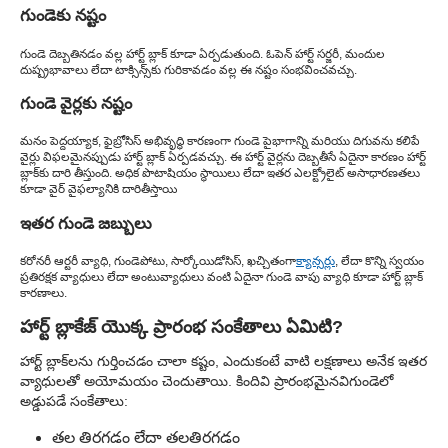
గుండెకు నష్టం
గుండె దెబ్బతినడం వల్ల హార్ట్ బ్లాక్ కూడా ఏర్పడుతుంది. ఓపెన్ హార్ట్ సర్జరీ, మందుల
దుష్ప్రభావాలు లేదా టాక్సిన్స్‌కు గురికావడం వల్ల ఈ నష్టం సంభవించవచ్చు.
గుండె వైర్లకు నష్టం
మనం పెద్దయ్యాక, ఫైబ్రోసిస్ అభివృద్ధి కారణంగా గుండె పైభాగాన్ని మరియు దిగువను కలిపే
వైర్లు విఫలమైనప్పుడు హార్ట్ బ్లాక్ ఏర్పడవచ్చు. ఈ హార్ట్ వైర్లను దెబ్బతీసే ఏదైనా కారణం హార్ట్
బ్లాక్‌కు దారి తీస్తుంది. అధిక పొటాషియం స్థాయిలు లేదా ఇతర ఎలక్ట్రోలైట్ అసాధారణతలు
కూడా వైర్ వైఫల్యానికి దారితీస్తాయి
ఇతర గుండె జబ్బులు
కరోనరీ ఆర్టరీ వ్యాధి, గుండెపోటు, సార్కోయిడోసిస్, ఖచ్చితంగా
క్యాన్సర్లు
, లేదా కొన్ని స్వయం
ప్రతిరక్షక వ్యాధులు లేదా అంటువ్యాధులు వంటి ఏదైనా గుండె వాపు వ్యాధి కూడా హార్ట్ బ్లాక్
కారణాలు.
హార్ట్ బ్లాకేజ్ యొక్క ప్రారంభ సంకేతాలు ఏమిటి?
హార్ట్ బ్లాక్‌లను గుర్తించడం చాలా కష్టం, ఎందుకంటే వాటి లక్షణాలు అనేక ఇతర
వ్యాధులతో అయోమయం చెందుతాయి. కిందివి ప్రారంభమైనవి
గుండెలో
అడ్డుపడే సంకేతాలు:
తల తిరగడం లేదా తలతిరగడం