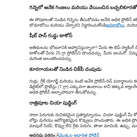
గిన్నెలో అనేక గింజలు మరియు వేయించిన బచ్చలికూరతో
ఈ పోషకాలతో నిండిన గిన్నెను తీసుకోవడం అనేది అధిక ప్రోటీన్ క
టొమాటోలు మరియు చేర్చారని నిర్ధారించుకోండి
అవకాడోలు
, మరియు
షీట్ పాన్ గుడ్డు టాకోస్
అతిథులను భోజనానికి ఆహ్వానిస్తున్నారా? మీరు ఈ లిప్-స్మాకింగ్ డ
టాకోలతో మీరు 25 గ్రా ప్రోటీన్‌ని పొందవచ్చు. మీరు జలపెనో, నిమ
మరింత అలంకరించవచ్చు.
కూరగాయలతో నిండిన చిక్‌పీ దంపుడు
గుడ్లు, గ్రీక్ యోగర్ట్ మరియు వంటి అనేక ప్రోటీన్-రిచ్ పదార్థాలను
డిలైట్‌లో ప్రొటీన్లు (7 గ్రా) ఎక్కువగా ఉంటాయి కానీ తక్కువ క్
అధిక-ప్రోటీన్ అల్పాహారంగా తీసుకోవచ్చు.
రాత్రిపూట చియా పుడ్డింగ్
సాదా పెరుగుకు రుచికరమైన ప్రత్యామ్నాయం, చియా పుడ్డింగ్ మీ కోసం 
లోడ్లు మరియు ఆరోగ్యకరమైన కొవ్వులు పొందుతారు. ఈ అధిక-ప్రోటీ
మాపుల్ సిరప్, కొవ్వు లేని గ్రీకు పెరుగు, తాజా మామిడి, ఉప్ప
అదనపు పఠనం
:Â
మొక్కల ఆధారిత ప్రోటీన్