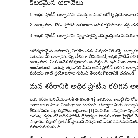
కీలకమైన టేకావేలు
ముగింపు
అధిక-ప్రోటీన్ అల్పాహారం యొక్క బహుళ ఆరోగ్య ప్రయోజనా
తరచుగా అడిగే ప్రశ్నలు
అల్పాహారం కోసం ప్రోటీన్ ఆహారాలు అధిక రక్తపోటును తగ్
అధిక-ప్రోటీన్ అల్పాహారం వృద్ధాప్యాన్ని నెమ్మదిస్తుంది
ఆరోగ్యకరమైన ఆహారాన్ని నిర్వహించడం విషయానికి వస్తే, అల్పాహా
మరియు మీ అల్పాహారాన్ని తేలికగా తీసుకుంటే, అధిక ప్రోటీన్ కలిగ
అల్పాహారం మీకు అనేక పోషకాలను అందిస్తుంది, ఇది మీకు చాలా శక
ఉంచుతుంది. బరువు తగ్గడానికి మీరు అధిక ప్రోటీన్ కలిగిన అల్పా
మరియు వాటి ప్రయోజనాల గురించి తెలుసుకోవడానికి చదవండి
మన శరీరానికి అధిక ప్రోటీన్ కలిగి
మన శరీరం పనిచేయడానికి తగినంత శక్తి అవసరం, కాబట్టి మీ రోజున
చాలా కాలం పాటు నిండుగా ఉంచుతుంది, తద్వారా మీరు మధ్యాహ్న 
తీసుకోవడం వల్ల రక్తపోటు లక్షణాలు [1] మరియు నెమ్మదిగా వృద
బరువు తగ్గడంలో అధిక-ప్రోటీన్ బ్రేక్‌ఫాస్ట్‌ల పాత్రను కూడా హైలైట్ చేశా
సాధారణ రక్తంలో గ్లూకోజ్ స్థాయిని నిర్వహించడానికి సహాయపడుత
సహాయపడుతుంది