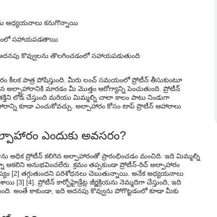
లను అధ్యయనాలు కనుగొన్నాయి
గించడంలో సహాయపడతాయి
 మరియు అదనపు కొవ్వులను తొలగించడంలో సహాయపడుతుంది
రం కీలక పాత్ర పోషిస్తుంది. మీరు లంచ్ సమయంలో ప్రోటీన్ తీసుకుంటూ
ిన అల్పాహారానికి మారడం మీ మొత్తం ఆరోగ్యాన్ని పెంచుతుంది. ప్రోటీన్
్తిని లోడ్ చేస్తుంది మరియు మిమ్మల్ని చాలా కాలం పాటు నిండుగా
హారాన్ని కూడా ఎంచుకోవచ్చు. అల్పాహారం కోసం టాప్ ప్రొటీన్ ఆహారాలు
న అల్పాహారం ఎందుకు అవసరం?
ు అధిక ప్రోటీన్ కలిగిన అల్పాహారంతో ప్రారంభించడం మంచిది. ఇది మిమ్మల్ని
ఆకలిని అనుభవించలేరు. క్రమం తప్పకుండా ప్రోటీన్-రిచ్ అల్పాహారం
్ధాప్యం [2] తగ్గుతుందని పరిశోధనలు చెబుతున్నాయి. అనేక అధ్యయనాలు
యి [3] [4]. ప్రోటీన్ కార్బోహైడ్రేట్ల జీర్ణక్రియను నెమ్మదిగా చేస్తుంది, ఇది
ుంది. అంతే కాకుండా, ఇది అదనపు కొవ్వును పోగొట్టడంలో కూడా మీకు