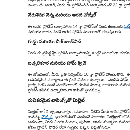
ఉంటుంది. అలాగే, మీరు ఈ ప్రోటీన్-రిచ్ అల్పాహారంతో 22 గ్రా ప్రొట
వేరుశెనగ వెన్న మరియు అరటి వోట్మీల్
ఈ అధిక-ప్రోటీన్ అల్పాహారం 14 గ్రా ప్రోటీన్‌తో నిండి ఉంటుంది.
ఓట్స
మరియు బాదం వంటి ఇతర ప్రోటీన్ మూలాలతో కలుపుతారు.
గుడ్డు మరియు చీజ్ శాండ్‌విచ్
మీరు ఈ ప్రసిద్ధ హై-ప్రోటీన్ అల్పాహారాన్ని ఇంట్లో సులభంగా తయారు చ
బచ్చలికూర మరియు హామ్ క్విచే
ఈ భోజనంతో, మీరు ప్రతి సర్వింగ్‌కు 10 గ్రా ప్రోటీన్ పొందుతా
అవసరమైన పదార్థాలు ఈ క్రింది విధంగా ఉన్నాయి - వండిన హామ్, వెల
(కార్న్ సిరప్ వంటి సంకలితాలతో కూడిన పాలు), జాజికాయ మర
ప్రోటీన్ కలిగిన అల్పాహారంగా కాఫీతో త్రాగవచ్చు
రుచికరమైన టాపింగ్స్‌తో మిల్లెట్
మిల్లెట్ అనేది తృణధాన్యాల సమూహం, వీటిని మీరు అధిక ప్రోటీ
కావచ్చు.
వోట్మీల్
. భారతదేశంలో పండించే సాధారణ మిల్లెట్లలో జొవర్, 
అదనంగా, మీరు చియా గింజలు, పుదీనా, బాదం ముక్కలు మరియు మ
కోసం ప్రోటీన్ పౌడర్ లేదా గుడ్లను పక్కన పెట్టుకోవచ్చు.