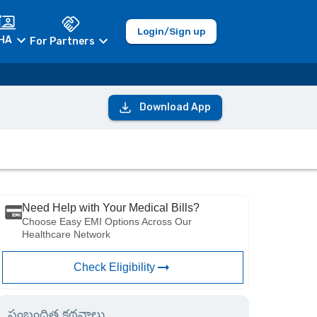
Login/Sign up
HA
For Partners
Download App
Need Help with Your Medical Bills?
Choose Easy EMI Options Across Our
Healthcare Network
Check Eligibility
సంబంధిత కథనాలు