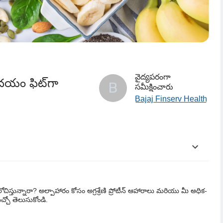
వైద్యపరంగా
ి ఉదయం ఫిట్‌గా
B
సమీక్షించారు
Bajaj Finserv Health
ారం ఎందుకు అవసరం?
ిస్తున్నారా? అల్పాహారం కోసం అగ్రశ్రేణి ప్రోటీన్ ఆహారాలు మరియు మీ అధిక-
చ్చో తెలుసుకోండి.