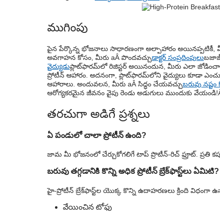
ముగింపు
పైన పేర్కొన్న భోజనాలు సాధారణంగా అల్పాహారం అయినప్పటికీ, మీరు
అవగాహన కోసం, మీరు aÂ పొందవచ్చు
డాక్టర్ సంప్రదింపులు
బజాజ్ 
వైద్యుడు
ప్లాట్‌ఫారమ్‌లో రిజిస్టర్ అయినందున, మీరు ఎలా జోడించ
ప్రోటీన్ ఆహారం
. అదనంగా, ప్లాట్‌ఫారమ్‌లోని వైద్యులు కూడా ఎంచు
ఆహారాలు
. అందువలన, మీరు aÂ సిద్ధం చేయవచ్చు
బరువు నష్టం 
ఆరోగ్యకరమైన జీవనం వైపు రెండు అడుగులు ముందుకు వేయండి!
తరచుగా అడిగే ప్రశ్నలు
ఏ పండులో చాలా ప్రోటీన్ ఉంది?
జామ మీ భోజనంలో చేర్చుకోగలిగే టాప్ ప్రొటీన్-రిచ్ ఫ్రూట్. ప్రతి క
బరువు తగ్గడానికి కొన్ని అధిక ప్రోటీన్ బ్రేక్‌ఫాస్ట్‌లు ఏమిటి?
హై-ప్రోటీన్ బ్రేక్‌ఫాస్ట్‌ల యొక్క కొన్ని ఉదాహరణలు క్రింది విధంగా ఉ
వేయించిన టోఫు