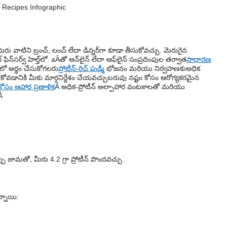
 వాటిని బ్రంచ్, లంచ్ లేదా డిన్నర్‌గా కూడా తీసుకోవచ్చు. మెరుగైన
ఫిన్‌సర్వ్ హెల్త్‌లో. aÂతో ఆన్‌లైన్ లేదా ఆఫ్‌లైన్ సంప్రదింపుల తర్వాత
సాధారణ
ాలో అర్థం చేసుకోగలరు
ప్రోటీన్-రిచ్ ఫుడ్
మీ భోజనం మరియు నిర్వహణకు
అధిక
కోవడానికి మీకు మార్గనిర్దేశం చేయవచ్చు
బరువు నష్టం కోసం ఆరోగ్యకరమైన
కోసం ఆహార ప్రణాళిక
Â అధిక-ప్రోటీన్ అల్పాహార వంటకాలతో మరియు
Â
ప్పు జామతో, మీరు 4.2 గ్రా ప్రోటీన్ పొందవచ్చు.
న్నాయి: