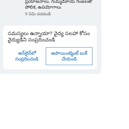
ప్రయోజనాలు, గుమ్మడికాయ గింజలతో
పోలిక, ఉపయోగాలు
9 నిమి చదవండి
సమస్యలు ఉన్నాయా? వైద్య సలహా కోసం
వైద్యుడిని సంప్రదించండి
ఆన్‌లైన్‌లో
అపాయింట్మెంట్ బుక్
సంప్రదించండి
చేయండి