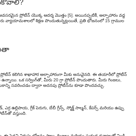
ుకోవాలి?
రమైన ప్రోటీన్ యొక్క ఆదర్శ మొత్తం [5]. అయినప్పటికీ, అల్పాహారం వద్ద
. మీరు వ్యాయామశాలలో శిక్షణ పొందుతున్నట్లయితే, ప్రతి భోజనంలో 15 గ్రాముల
బితా
్రోటీన్ కలిగిన శాఖాహార అల్పాహారంగా మీకు అనువైనది. ఈ తయారీలో ప్రోటీన్
్నాయి. ఒక సర్వింగ్‌తో, మీరు 20 గ్రా ప్రోటీన్ పొందుతారు. మీరు గింజలు,
టకాన్ని సవరించడం ద్వారా అదనపు ప్రోటీన్‌ను కూడా పొందవచ్చు.
్, ఎర్ర ఉల్లిపాయ, గ్రీక్ పెరుగు, బేబీ గ్రీన్స్, స్మోక్డ్ సాల్మన్, కేపర్స్ మరియు ఉప్పు
్‌తో వస్తుంది.
తాయి. ఈ పెదవి విరుపు భోజనం పాలు, గింజలు మరియు సుగంధ ద్రవ్యాలతో నిండి