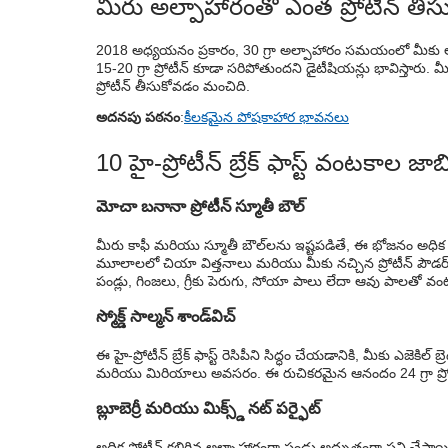
మీరు అల్పాహారంతో ఎంత ప్రోటీన్ తీస
2018 అధ్యయనం ప్రకారం, 30 గ్రా అల్పాహారం సమయంలో మీకు అవస
15-20 గ్రా ప్రోటీన్ కూడా సరిపోతుందని డైటీషియన్లు భావిస్తారు
ప్రోటీన్ తీసుకోవడం మంచిది.
అదనపు పఠనం
:
కీలకమైన పోషకాహార భావనలు
10 హై-ప్రోటీన్ బ్రేక్ ఫాస్ట్ వంటకాల జా
మోచా బనానా ప్రోటీన్ స్మూతీ బౌల్
మీరు కాఫీ మరియు స్మూతీ బౌల్‌లను ఇష్టపడితే, ఈ భోజనం అధిక ప
మూలాలలో చియా విత్తనాలు మరియు మీకు నచ్చిన ప్రోటీన్ పౌడర్ ఉన
పండ్లు, గింజలు, గ్రీకు పెరుగు, సోయా పాలు లేదా ఆవు పాలతో వం
స్మోక్డ్ సాల్మన్ శాండ్‌విచ్
ఈ హై-ప్రోటీన్ బ్రేక్ ఫాస్ట్ రెసిపీని సిద్ధం చేయడానికి, మీకు ఎజెకిల్ బ్రెడ
మరియు మిరియాలు అవసరం. ఈ రుచికరమైన ఆనందం 24 గ్రా ప్రోటీన
బ్లూబెర్రీ మరియు మిక్స్డ్ నట్ పర్ఫైట్
అధిక ప్రోటీన్ కలిగిన అల్పాహారంగా పండ్లు అద్భుతంగా పని చేస్