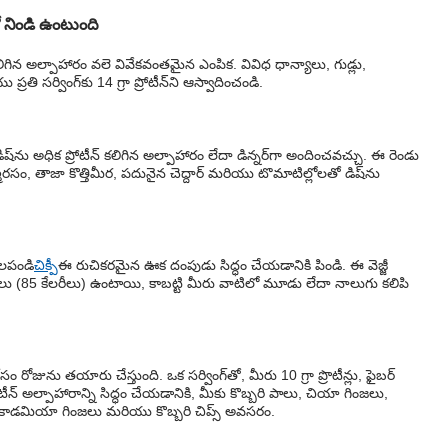
 నిండి ఉంటుంది
లిగిన అల్పాహారం వలె వివేకవంతమైన ఎంపిక. వివిధ ధాన్యాలు, గుడ్లు,
 ప్రతి సర్వింగ్‌కు 14 గ్రా ప్రోటీన్‌ని ఆస్వాదించండి.
ిష్‌ను అధిక ప్రోటీన్ కలిగిన అల్పాహారం లేదా డిన్నర్‌గా అందించవచ్చు. ఈ రెండు
్మరసం, తాజా కొత్తిమీర, పదునైన చెద్దార్ మరియు టొమాటిల్లోలతో డిష్‌ను
 కలపండి
చిక్పీ
ఈ రుచికరమైన ఊక దంపుడు సిద్ధం చేయడానికి పిండి. ఈ వెజ్జీ
యాలరీలు (85 కేలరీలు) ఉంటాయి, కాబట్టి మీరు వాటిలో మూడు లేదా నాలుగు కలిపి
రోజును తయారు చేస్తుంది. ఒక సర్వింగ్‌తో, మీరు 10 గ్రా ప్రొటీన్లు, ఫైబర్
న్ అల్పాహారాన్ని సిద్ధం చేయడానికి, మీకు కొబ్బరి పాలు, చియా గింజలు,
ు, మకాడమియా గింజలు మరియు కొబ్బరి చిప్స్ అవసరం.