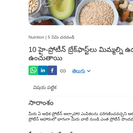
Nutrition | 5 నిమి చదవండి
10 హై-ప్రోటీన్ బ్రేక్‌ఫాస్ట్‌లు మిమ్మల్న
ఉంచుతాయి
తెలుగు
విషయ పట్టిక
సారాంశం
మన శరీరానికి అధిక ప్రోటీన్ కలిగిన అల్పాహ
మీరు ఏ అధిక-ప్రోటీన్ అల్పాహార ఎంపికలను పరిగణించవచ్చని ఆలోచ
మీరు అల్పాహారంతో ఎంత ప్రోటీన్ తీసుకోవాలి?
ప్రోటీన్ ఆహారంలో భాగంగా మీరు వాటి నుండి ఎంత ప్రోటీన్ పొందవ
10 హై-ప్రోటీన్ బ్రేక్ ఫాస్ట్ వంటకాల జాబితా