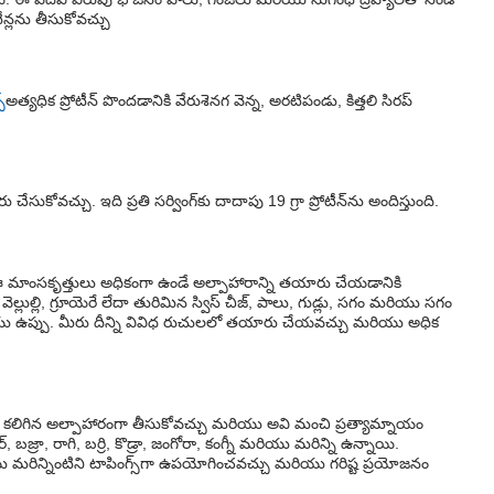
ీన్లను తీసుకోవచ్చు
్
అత్యధిక ప్రోటీన్ పొందడానికి వేరుశెనగ వెన్న, అరటిపండు, కిత్తలి సిరప్
ేసుకోవచ్చు. ఇది ప్రతి సర్వింగ్‌కు దాదాపు 19 గ్రా ప్రోటీన్‌ను అందిస్తుంది.
రు. ఈ మాంసకృత్తులు అధికంగా ఉండే అల్పాహారాన్ని తయారు చేయడానికి
్లుల్లి, గ్రూయెరే లేదా తురిమిన స్విస్ చీజ్, పాలు, గుడ్లు, సగం మరియు సగం
ియు ఉప్పు. మీరు దీన్ని వివిధ రుచులలో తయారు చేయవచ్చు మరియు అధిక
న్ కలిగిన అల్పాహారంగా తీసుకోవచ్చు మరియు అవి మంచి ప్రత్యామ్నాయం
బజ్రా, రాగి, బర్రి, కొడ్రా, జంగోరా, కంగ్నీ మరియు మరిన్ని ఉన్నాయి.
రిన్నింటిని టాపింగ్స్‌గా ఉపయోగించవచ్చు మరియు గరిష్ట ప్రయోజనం