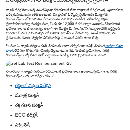
ల్యాబ్ పరీక్ష రీయింబర్స్‌మెంట్
ఏదైనా రేడియాలజీ లేదా పాథాలజీ పరీక్ష యొక్క ప్రయోగశాల
పరీక్ష రుసుములను కలిగి ఉంటుంది. మీ ప్లాన్‌లో పేర్కొన్న ప్రయోజనం మొత్తానికి
రీయింబర్స్‌మెంట్ పరిమితం చేయబడుతుందని గుర్తుంచుకోండి. తో
ఆరోగ్య రక్షణ
ప్రణాళికలు
ఆరోగ్య సంరక్షణ కింద, మీరు రూ.12,000 వరకు ల్యాబ్ మరియు రేడియాలజీ
ప్రయోజనాలను పొందవచ్చు. అలాగే, ఈ మొత్తం మీ పాలసీలోని సభ్యులందరికీ వర్తిస్తుంది
మరియు మీరు ఒక సంవత్సరంలో బహుళ క్లెయిమ్‌లు చేయవచ్చు. అంతే కాకుండా, ఈ
ప్రయోజనం యొక్క వ్యక్తిగత వినియోగంపై ఎటువంటి పరిమితులు లేవు.
మీ కింద ఏ ల్యాబ్ పరీక్షలు కవర్ చేయబడతాయో తప్పకుండా తనిఖీ చేయండి
ఆరోగ్య బీమా
పాలసీ
తెలివిగా కొనడానికి. యొక్క చెల్లుబాటును గమనించండి
ప్రయోగశాల పరీక్ష
రీయింబర్స్‌మెంట్
మీ బీమా ప్లాన్ చెల్లుబాటు అయ్యే వరకు ప్రయోజనం ఉంటుంది.
సాధారణంగా, ల్యాబ్ మరియు రేడియాలజీ ప్రయోజనాలు ఉంటాయి
ప్రయోగశాల పరీక్ష
రీయింబర్స్‌మెంట్
కింది పరీక్షల కోసం:
Â
రక్తంలో చక్కెర పరీక్ష
Â
మూత్ర పరీక్ష
Â
రక్త గణన పరీక్ష
Â
ECG పరీక్ష
Â
ఎక్స్-రే
Â