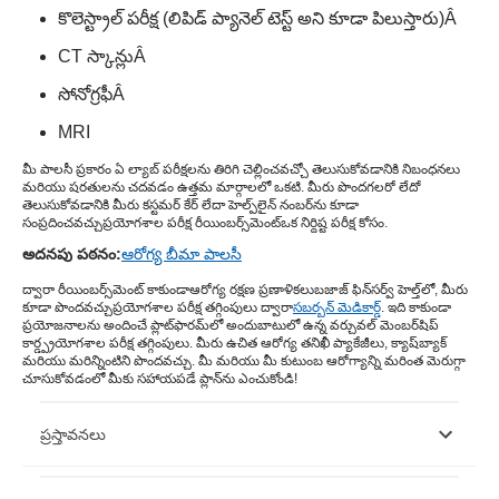
కొలెస్ట్రాల్ పరీక్ష (లిపిడ్ ప్యానెల్ టెస్ట్ అని కూడా పిలుస్తారు)
Â
CT స్కాన్లు
Â
సోనోగ్రఫీ
Â
MRI
మీ పాలసీ ప్రకారం ఏ ల్యాబ్ పరీక్షలను తిరిగి చెల్లించవచ్చో తెలుసుకోవడానికి నిబంధనలు
మరియు షరతులను చదవడం ఉత్తమ మార్గాలలో ఒకటి. మీరు పొందగలరో లేదో
తెలుసుకోవడానికి మీరు కస్టమర్ కేర్ లేదా హెల్ప్‌లైన్ నంబర్‌ను కూడా
సంప్రదించవచ్చు
ప్రయోగశాల పరీక్ష రీయింబర్స్‌మెంట్
ఒక నిర్దిష్ట పరీక్ష కోసం.
అదనపు పఠనం:
ఆరోగ్య బీమా పాలసీ
ద్వారా రీయింబర్స్‌మెంట్ కాకుండా
ఆరోగ్య రక్షణ ప్రణాళికలు
బజాజ్ ఫిన్‌సర్వ్ హెల్త్‌లో, మీరు
కూడా పొందవచ్చు
ప్రయోగశాల పరీక్ష తగ్గింపు
లు ద్వారా
సబర్బన్ మెడికార్డ్
. ఇది కాకుండా
ప్రయోజనాలను అందించే ప్లాట్‌ఫారమ్‌లో అందుబాటులో ఉన్న వర్చువల్ మెంబర్‌షిప్
కార్డ్
ప్రయోగశాల పరీక్ష తగ్గింపు
లు. మీరు ఉచిత ఆరోగ్య తనిఖీ ప్యాకేజీలు, క్యాష్‌బ్యాక్
మరియు మరిన్నింటిని పొందవచ్చు. మీ మరియు మీ కుటుంబ ఆరోగ్యాన్ని మరింత మెరుగ్గా
చూసుకోవడంలో మీకు సహాయపడే ప్లాన్‌ను ఎంచుకోండి!
ప్రస్తావనలు