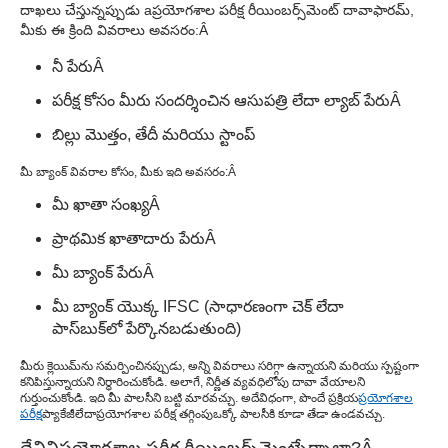
దాఖలు చేస్తున్నప్పుడు a
ప్రయోగశాల పరీక్ష రీయింబర్స్‌మెంట్ దావా
ఫారమ్,
మీకు ఈ క్రింది వివరాలు అవసరం:
Â
నీ పేరు
Â
పరీక్ష కోసం మీరు సందర్శించిన ఆసుపత్రి లేదా ల్యాబ్ పేరు
Â
బిల్లు మొత్తం, తేదీ మరియు స్టాంప్
మీ బ్యాంక్ వివరాల కోసం, మీకు ఇది అవసరం:
Â
మీ ఖాతా సంఖ్య
Â
ప్రాథమిక ఖాతాదారు పేరు
Â
మీ బ్యాంక్ పేరు
Â
మీ బ్యాంక్ యొక్క IFSC (సాధారణంగా చెక్ లేదా
పాస్‌బుక్‌లో పేర్కొనబడుతుంది)
మీరు క్లెయిమ్‌ను సమర్పించినప్పుడు, అన్ని వివరాలు సరిగ్గా ఉన్నాయని మరియు స్పష్టంగా
కనిపిస్తున్నాయని నిర్ధారించుకోండి. అలాగే, నిర్ణీత వ్యవధిలోపు దావా వేయాలని
గుర్తుంచుకోండి. ఇది మీ పాలసీని బట్టి మారవచ్చు. అదేవిధంగా, పొందే ప్రక్రియ
ప్రయోగశాల
పరీక్ష
ప్యాకేజీ
లేదా
ప్రయోగశాల పరీక్ష తగ్గింపు
ఒక్కో పాలసీకి కూడా తేడా ఉండవచ్చు.
దేనిని
ప్రయోగశాల పరీక్ష రీయింబర్స్‌మెంట్
చేర్చాలా?
Â