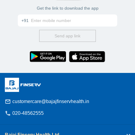
Get the link to download the app
+91
Send app link
customercare@bajajfinservhealth.in
020-48562555
Bajaj Finserv Health Ltd.