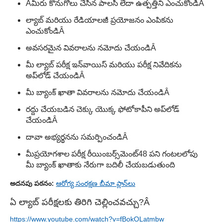
Â
మీరు కొనుగోలు చేసిన పాలసీ లేదా ఉత్పత్తిని ఎంచుకోండి
Â
ల్యాబ్ మరియు రేడియాలజీ ప్రయోజనం ఎంపికను
ఎంచుకోండి
Â
అవసరమైన వివరాలను నమోదు చేయండి
Â
మీ ల్యాబ్ పరీక్ష ఇన్‌వాయిస్ మరియు పరీక్ష నివేదికను
అప్‌లోడ్ చేయండి
Â
మీ బ్యాంక్ ఖాతా వివరాలను నమోదు చేయండి
Â
రద్దు చేయబడిన చెక్కు యొక్క ఫోటోకాపీని అప్‌లోడ్
చేయండి
Â
దావా అభ్యర్థనను సమర్పించండి
Â
మీ
ప్రయోగశాల పరీక్ష రీయింబర్స్‌మెంట్
48 పని గంటలలోపు
మీ బ్యాంక్ ఖాతాకు నేరుగా బదిలీ చేయబడుతుంది
అదనపు పఠనం:
ఆరోగ్య సంరక్షణ బీమా ప్లాన్‌లు
ఏ ల్యాబ్ పరీక్షలకు తిరిగి చెల్లించవచ్చు?
Â
https://www.youtube.com/watch?v=fBokOLatmbw