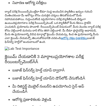
నివారణ ఆరోగ్య పరీక్షలు
ల్యాబ్ పరీక్ష రీయింబర్స్‌మెంట్
లేదా బీమా సంస్థ అందించిన ప్యాకేజీలు ఖర్చుల గురించి
చింతించకుండా మీ ఆరోగ్యం కోసం చురుకైన చర్యలు తీసుకోవడంలో మీకు
సహాయపడతాయి. గుర్తుంచుకోండి a
ప్రయోగశాల పరీక్ష ప్యాకేజీ
నుండి భిన్నంగా
ఉంటుంది
ప్రయోగశాల పరీక్ష రీయింబర్స్‌మెంట్
. ఒక ప్యాకేజీలో మీరు కేవలం స్లాట్‌ని
ఎంచుకుని, ప్రయోజనం పొందాలి. రీయింబర్స్‌మెంట్ విషయంలో, మీరు మొదట ల్యాబ్ పరీక్ష
కోసం చెల్లించాలి మరియు దాని కోసం తిరిగి చెల్లించాలి. మీ బీమా ప్రొవైడర్‌పై ఆధారపడి,
మీరు ఈ ప్రయోజనాన్ని వివిధ మార్గాల్లో క్లెయిమ్ చేయవచ్చు. కింద ఈ ప్రయోజనాన్ని మీరు
ఎలా క్లెయిమ్ చేయవచ్చో తెలుసుకోవడానికి చదవండి
ఆరోగ్య రక్షణ ప్రణాళికలు
బజాజ్
ఫిన్‌సర్వ్ హెల్త్‌లో అందుబాటులో ఉంది.
క్లెయిమ్ చేయడానికి 3 మార్గాలు
ప్రయోగశాల పరీక్ష
రీయింబర్స్‌మెంట్
Â
Â
బజాజ్ ఫిన్‌సర్వ్ హెల్త్ యాప్ ద్వారా
Â
బజాజ్ ఫిన్‌సర్వ్ హెల్త్ యాప్‌ని డౌన్‌లోడ్ చేసుకోండి
Â
మీ రిజిస్టర్డ్ మొబైల్ నంబర్‌ని ఉపయోగించి సైన్ అప్
చేయండి
Â
ఆరోగ్య ప్రణాళికలకు వెళ్లండి