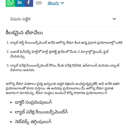
తెలుగు
విషయ పట్టిక
కీలకమైన టేకావేలు
క్లెయిమ్ చేయడానికి 3 మార్గాలుప్రయోగశాల పరీక్ష
రీయింబర్స్‌మెంట్ÂÂ
ల్యాబ్ టెస్ట్ రీయింబర్స్‌మెంట్ అనేది ఆరోగ్య బీమా కింద ఉన్న ప్రధాన ప్రయోజనాల్లో ఒకటి
బజాజ్ ఫిన్‌సర్వ్ హెల్త్‌లో హెల్త్ ప్రొటెక్ట్ ప్లాన్‌లలో మీరు 3 మార్గాల్లో క్లెయిమ్ ఫైల్
ఏ ల్యాబ్ పరీక్షలకు తిరిగి చెల్లించవచ్చు?Â
చేయవచ్చు
దేనినిప్రయోగశాల పరీక్ష రీయింబర్స్‌మెంట్చేర్చాలా?Â
ల్యాబ్ పరీక్ష రీయింబర్స్‌మెంట్ కోసం, మీకు పరీక్ష నివేదిక, ఇన్‌వాయిస్ మరియు బ్యాంక్
వివరాలు అవసరం
ఆరోగ్య బీమా పథకాలు వైద్య ఖర్చులకు ఆర్థిక రక్షణను అందిస్తున్నప్పటికీ, అవి అనేక ఇతర
ప్రయోజనాలతో కూడా వస్తాయి. ఈ అదనపు ప్రయోజనాలు మీ ఆరోగ్య బీమా ప్రదాత
ఆధారంగా మారవచ్చు. బీమా సంస్థలు అందించే కొన్ని సాధారణ ప్రయోజనాలు:
Â
డాక్టర్ సంప్రదింపులు
Â
ల్యాబ్ పరీక్ష రీయింబర్స్‌మెంట్
Â
నెట్‌వర్క్ తగ్గింపులు
Â