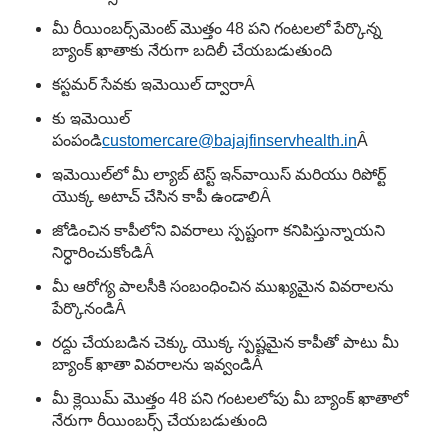
మీ రీయింబర్స్‌మెంట్ మొత్తం 48 పని గంటలలో పేర్కొన్న
బ్యాంక్ ఖాతాకు నేరుగా బదిలీ చేయబడుతుంది
కస్టమర్ సేవకు ఇమెయిల్ ద్వారా
Â
కు ఇమెయిల్
పంపండి
customercare@bajajfinservhealth.in
Â
ఇమెయిల్‌లో మీ ల్యాబ్ టెస్ట్ ఇన్‌వాయిస్ మరియు రిపోర్ట్
యొక్క అటాచ్ చేసిన కాపీ ఉండాలి
Â
జోడించిన కాపీలోని వివరాలు స్పష్టంగా కనిపిస్తున్నాయని
నిర్ధారించుకోండి
Â
మీ ఆరోగ్య పాలసీకి సంబంధించిన ముఖ్యమైన వివరాలను
పేర్కొనండి
Â
రద్దు చేయబడిన చెక్కు యొక్క స్పష్టమైన కాపీతో పాటు మీ
బ్యాంక్ ఖాతా వివరాలను ఇవ్వండి
Â
మీ క్లెయిమ్ మొత్తం 48 పని గంటలలోపు మీ బ్యాంక్ ఖాతాలో
నేరుగా రీయింబర్స్ చేయబడుతుంది