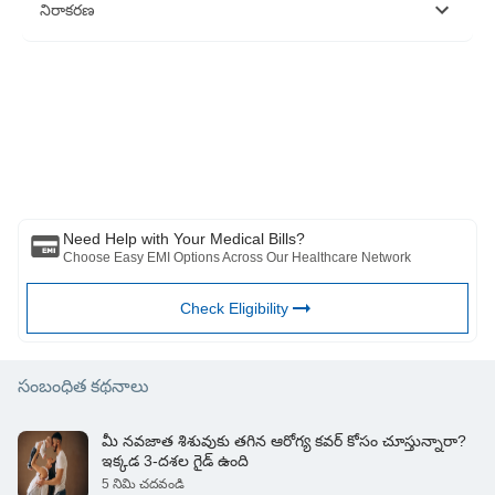
నిరాకరణ
దయచేసి ఈ వ్యాసం కేవలం సమాచార ప్రయోజనాల కోసం ఉద్దేశించబడినదని
గమనించండి మరియు బజాజ్ ఫిన్‌సర్వ్ హెల్త్ లిమిటెడ్ (“BFHL”) ఎటువంటి
బాధ్యత వహించదు రచయిత/సమీక్షకుడు/ప్రారంభించినవారు వ్యక్తం చేసిన/ఇచ్చిన
అభిప్రాయాలు/సలహాలు/సమాచారం. ఈ కథనం ఏదైనా వైద్య సలహాకు
ప్రత్యామ్నాయంగా పరిగణించరాదు, రోగ నిర్ధారణ లేదా చికిత్స. మీ విశ్వసనీయ
వైద్యుడు/అర్హత కలిగిన ఆరోగ్య సంరక్షణను ఎల్లప్పుడూ సంప్రదించండి మీ వైద్య
పరిస్థితిని అంచనా వేయడానికి ప్రొఫెషనల్. పై కథనం ఒక ద్వారా సమీక్షించబడింది
అర్హత కలిగిన వైద్యుడు మరియు BFHL ఏదైనా సమాచారం కోసం ఏదైనా నష్టానికి
బాధ్యత వహించదు లేదా ఏదైనా మూడవ పక్షం అందించే సేవలు.
Need Help with Your Medical Bills?
Choose Easy EMI Options Across Our Healthcare Network
Check Eligibility
సంబంధిత కథనాలు
మీ నవజాత శిశువుకు తగిన ఆరోగ్య కవర్ కోసం చూస్తున్నారా?
ఇక్కడ 3-దశల గైడ్ ఉంది
5 నిమి చదవండి