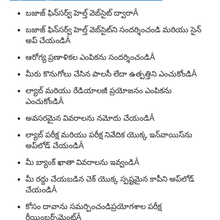
బజాజ్ ఫిన్‌సర్వ్ హెల్త్ వెబ్‌సైట్ ద్వారా
Â
బజాజ్ ఫిన్‌సర్వ్ హెల్త్ వెబ్‌సైట్‌ని సందర్శించండి మరియు సైన్
అప్ చేయండి
Â
ఆరోగ్య ప్రణాళికల ఎంపికను సందర్శించండి
Â
మీరు కొనుగోలు చేసిన పాలసీ లేదా ఉత్పత్తిని ఎంచుకోండి
Â
ల్యాబ్ మరియు రేడియాలజీ ప్రయోజనం ఎంపికను
ఎంచుకోండి
Â
అవసరమైన వివరాలను నమోదు చేయండి
Â
ల్యాబ్ పరీక్ష మరియు పరీక్ష నివేదిక యొక్క ఇన్‌వాయిస్‌ను
అప్‌లోడ్ చేయండి
Â
మీ బ్యాంక్ ఖాతా వివరాలను ఇవ్వండి
Â
మీ రద్దు చేయబడిన చెక్ యొక్క స్పష్టమైన కాపీని అప్‌లోడ్
చేయండి
Â
కోసం దావాను సమర్పించండి
ప్రయోగశాల పరీక్ష
రీయింబర్స్‌మెంట్
Â