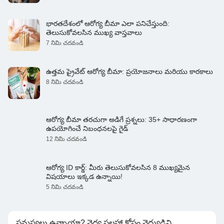
భారతదేశంలో ఆరోగ్య బీమా ఎలా పనిచేస్తుంది:
తెలుసుకోవలసిన ముఖ్య వాస్తవాలు
7 నిమి చదవండి
ఉత్తమ ప్రైవేట్ ఆరోగ్య బీమా: ప్రయోజనాలు మరియు కారకాలు
8 నిమి చదవండి
ఆరోగ్య బీమా తరచుగా అడిగే ప్రశ్నలు: 35+ సాధారణంగా
ఉపయోగించే నిబంధనలపై గైడ్
12 నిమి చదవండి
ఆరోగ్య ID కార్డ్: మీరు తెలుసుకోవలసిన 8 ముఖ్యమైన
విషయాలు ఇక్కడ ఉన్నాయి!
5 నిమి చదవండి
సమస్యలు ఉన్నాయా? వైద్య సలహా కోసం వైద్యుడిని