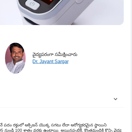
వైద్యపరంగా సమీక్షించారు
Dr. Jayant Sargar
అనే పదం రక్తంలో ఆక్సిజన్ యొక్క సగటు లేదా ఆరోగ్యకరమైన స్థాయిని
 95 నుండి 100 శాతం వరకు ఉంటాయి. అయినప్పటికీ, కొంతమందికి కొన్ని వైద్య