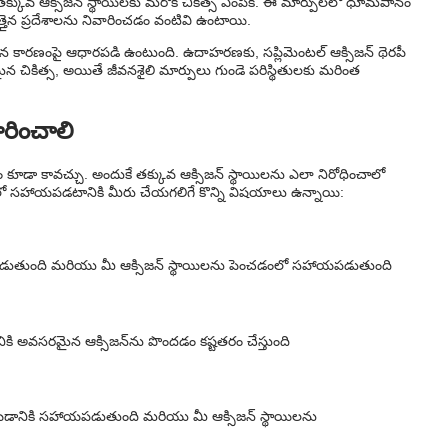
క్కువ ఆక్సిజన్ స్థాయిలకు మరొక చికిత్స ఎంపిక. ఈ మార్పులలో ధూమపానం
న ప్రదేశాలను నివారించడం వంటివి ఉంటాయి.
తర్లీన కారణంపై ఆధారపడి ఉంటుంది. ఉదాహరణకు, సప్లిమెంటల్ ఆక్సిజన్ థెరపీ
మైన చికిత్స, అయితే జీవనశైలి మార్పులు గుండె పరిస్థితులకు మరింత
ారించాలి
కూడా కావచ్చు. అందుకే తక్కువ ఆక్సిజన్ స్థాయిలను ఎలా నిరోధించాలో
ో సహాయపడటానికి మీరు చేయగలిగే కొన్ని విషయాలు ఉన్నాయి:
డుతుంది మరియు మీ ఆక్సిజన్ స్థాయిలను పెంచడంలో సహాయపడుతుంది
కి అవసరమైన ఆక్సిజన్‌ను పొందడం కష్టతరం చేస్తుంది
డానికి సహాయపడుతుంది మరియు మీ ఆక్సిజన్ స్థాయిలను