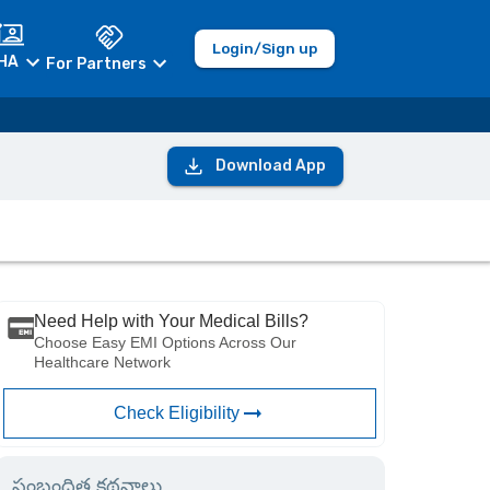
Login/Sign up
HA
For Partners
Download App
Need Help with Your Medical Bills?
Choose Easy EMI Options Across Our
Healthcare Network
Check Eligibility
సంబంధిత కథనాలు