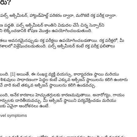
ారు?
స్ ఆక్సిమీటర్, హ్యాండ్‌హెల్డ్ పరికరం ద్వారా, మరొకటి రక్త పరీక్ష ద్వారా.
పద్ధతి. పల్స్ ఆక్సిమీటర్ కాంతిని విడుదల చేసే చిన్న సెన్సార్‌ని
థాయిని లెక్కించడానికి శోషణ మొత్తం ఉపయోగించబడుతుంది.
ొలతలు అవసరమైనప్పుడు రక్త పరీక్షలు ఉపయోగించబడతాయి. రక్త పరీక్షలో, మీ
 విశ్లేషించబడుతుంది. పల్స్ ఆక్సిమీటర్ కంటే రక్త పరీక్ష ఫలితాలు
ి. [1] అయితే, ఈ సంఖ్య వ్యక్తి వయస్సు, కార్యాచరణ స్థాయి మరియు
ువులు సాధారణంగా పెద్దల కంటే ఎక్కువ ఆక్సిజన్ స్థాయిలను కలిగి ఉంటారు
చే వారి కంటే తక్కువ ఆక్సిజన్ స్థాయిలను కలిగి ఉండవచ్చు.
ుంది, అనేక కారకాలు హెచ్చుతగ్గులకు కారణమవుతాయి. అనారోగ్యం, గాయం
ో మార్పులకు దారితీయవచ్చు. మీ ఆక్సిజన్ స్థాయిని పర్యవేక్షించడం మరియు
 మీకు ఏవైనా ఆందోళనలు ఉంటే.