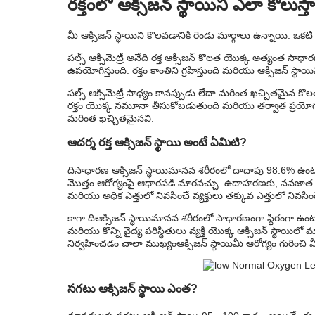
రక్తంలో ఆక్సిజన్ స్థాయిని ఎలా కొలుస్త
మీ ఆక్సిజన్ స్థాయిని కొలవడానికి రెండు మార్గాలు ఉన్నాయి. ఒకటి పల్
పల్స్ ఆక్సిమెట్రీ అనేది రక్త ఆక్సిజన్ కొలత యొక్క అత్యంత సాధారణ 
ఉపయోగిస్తుంది. రక్తం కాంతిని గ్రహిస్తుంది మరియు ఆక్సిజన్ స్
పల్స్ ఆక్సిమెట్రీ సాధ్యం కానప్పుడు లేదా మరింత ఖచ్చితమైన క
రక్తం యొక్క నమూనా తీసుకోబడుతుంది మరియు తర్వాత ప్రయోగశాలలో
మరింత ఖచ్చితమైనవి.
ఆదర్శ రక్త ఆక్సిజన్ స్థాయి అంటే ఏమిటి?
ది
సాధారణ ఆక్సిజన్ స్థాయి
మానవ శరీరంలో దాదాపు 98.6% ఉంటుంద
మొత్తం ఆరోగ్యంపై ఆధారపడి మారవచ్చు. ఉదాహరణకు, నవజాత శిశ
మరియు అధిక ఎత్తులో నివసించే వ్యక్తులు తక్కువ ఎత్తులో నివసిం
కాగా ది
ఆక్సిజన్ స్థాయి
మానవ శరీరంలో సాధారణంగా స్థిరంగా ఉంట
మరియు కొన్ని వైద్య పరిస్థితులు వ్యక్తి యొక్క ఆక్సిజన్ స్థాయిల
నిర్వహించడం చాలా ముఖ్యం
ఆక్సిజన్ స్థాయి
మీ ఆరోగ్యం గురించి
సగటు ఆక్సిజన్ స్థాయి ఎంత
?