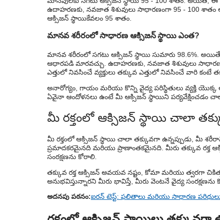
మానవులకు సగటు ఆక్సిజన్ స్థాయి 95 - 100 శాతం. అయితే, ఈ సం
ఉదాహరణకు, నవజాత శిశువులు సాధారణంగా 95 - 100 శాతం ఆక్సి
ఆక్సిజన్ స్థాయి
కేవలం 95 శాతం.
మానవ శరీరంలో సాధారణ ఆక్సిజన్ స్థాయి ఎంత?
మానవ శరీరంలో సగటు ఆక్సిజన్ స్థాయి సుమారు 98.6%. అయితే, 
ఆధారపడి మారవచ్చు. ఉదాహరణకు, నవజాత శిశువులు సాధారణంగా 
ఎత్తులో నివసించే వ్యక్తులు తక్కువ ఎత్తులో నివసించే వారి కంటే 
అనారోగ్యం, గాయం మరియు కొన్ని వైద్య పరిస్థితులు వ్యక్తి యొక్క
ఏవైనా ఆందోళనలు ఉంటే మీ ఆక్సిజన్ స్థాయిని పర్యవేక్షించడం చ
మీ రక్తంలో ఆక్సిజన్ స్థాయి చాలా త
మీ రక్తంలో ఆక్సిజన్ స్థాయి చాలా తక్కువగా ఉన్నప్పుడు, మీ శరీరా
ప్రమాదకరమైనది మరియు ప్రాణాంతకమైనది. మీరు తక్కువ రక్త ఆక్స
సంరక్షణను కోరాలి.
తక్కువ రక్త ఆక్సిజన్ అవయవ నష్టం, కోమా మరియు త్వరగా చికిత్
అనుభవిస్తున్నారని మీరు భావిస్తే, మీరు వెంటనే వైద్య సంరక్షణను క
అదనపు పఠనం:
ఐరన్ టెస్ట్: ఫలితాలు మరియు సాధారణ పరిధుల
రక్తంలో ఆక్సిజన్ స్థాయిలు తక్కువగ