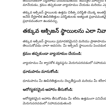
తదనుగుణంగా సర్దుబాటు చేయబడుతుంది. జీవనశైలి మార్పులు త
మానేయడం, క్రమం తప్పకుండా వ్యాయామం చేయడం మరియు ఎత్తై
తక్కువ ఆక్సిజన్ స్థాయిలకు ఉత్తమ చికిత్స పరిస్థితి యొక్క అం
అనేది దీర్ఘకాలిక ఊపిరితిత్తుల పరిస్థితులకు అత్యంత ప్రభావవంత
ప్రభావవంతంగా ఉండవచ్చు.
తక్కువ ఆక్సిజన్ స్థాయిలను ఎలా నివ
తక్కువ ఆక్సిజన్ స్థాయిలు ప్రమాదకరమైనవి మరియు ప్రాణాపాయం 
తెలుసుకోవడం చాలా అవసరం. మీ ఆక్సిజన్ స్థాయిలను పెంచడంల
క్రమం తప్పకుండా వ్యాయామం చేయండి:
వ్యాయామం మీ శ్వాసకోశ వ్యవస్థను మెరుగుపరచడంలో సహాయప
ధూమపానం మానుకోండి:
ధూమపానం మీ ఊపిరితిత్తులను దెబ్బతీస్తుంది మరియు మీ శరీరాని
ఆరోగ్యకరమైన ఆహారం తీసుకోండి:
ఆరోగ్యకరమైన ఆహారం తీసుకోవడం మీ శరీరం ఉత్తమంగా పనిచేయ
మెరుగుపరచడంలో సహాయపడుతుంది