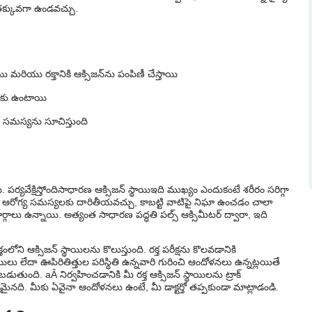
 తక్కువగా ఉండవచ్చు.
ఉంటే ఏమి జరుగుతుంది?
ికి కారణం ఏమిటి?
ణం ఏమిటి?
యి మరియు రక్తానికి ఆక్సిజన్‌ను పంపిణీ చేస్తాయి
వరకు ఉంటాయి
తో సమస్యను సూచిస్తుంది
పర్యవేక్షిస్తోంది
సాధారణ ఆక్సిజన్ స్థాయి
ఇది ముఖ్యం ఎందుకంటే శరీరం సరిగ్గా
ైన ఆరోగ్య సమస్యలకు దారితీయవచ్చు, కాబట్టి వాటిపై నిఘా ఉంచడం చాలా
మార్గాలు ఉన్నాయి. అత్యంత సాధారణ పద్ధతి పల్స్ ఆక్సిమీటర్ ద్వారా, ఇది
ంలోని ఆక్సిజన్ స్థాయిలను కొలుస్తుంది. రక్త పరీక్షను కొలవడానికి
ాయిలు లేదా ఊపిరితిత్తుల పరిస్థితి ఉన్నవారి గురించి ఆందోళనలు ఉన్నట్లయితే
ుతుంది. aÂ నిర్వహించడానికి మీ రక్త ఆక్సిజన్ స్థాయిలను ట్రాక్
యమైనది. మీకు ఏవైనా ఆందోళనలు ఉంటే, మీ డాక్టర్తో తప్పకుండా మాట్లాడండి.