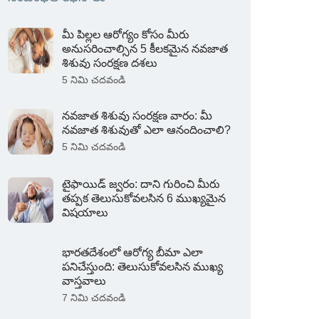
మీ పిల్లల ఆరోగ్యం కోసం మీరు
అనుసరించాల్సిన 5 కీలకమైన నవజాత
శిశువు సంరక్షణ దశలు
5 నిమి చదవండి
నవజాత శిశువు సంరక్షణ వారం: మీ
నవజాత శిశువుతో ఎలా ఆనందించాలి?
5 నిమి చదవండి
టైఫాయిడ్ జ్వరం: దాని గురించి మీరు
తప్పక తెలుసుకోవలసిన 6 ముఖ్యమైన
విషయాలు
భారతదేశంలో ఆరోగ్య బీమా ఎలా
పనిచేస్తుంది: తెలుసుకోవలసిన ముఖ్య
వాస్తవాలు
7 నిమి చదవండి