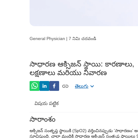
General Physician | 7 నిమి చదవండి
సాధారణ ఆక్సిజన్ స్థాయి: కారణాలు,
లక్షణాలు మరియు నివారణ
తెలుగు
విషయ పట్టిక
సారాంశం
రక్త ఆక్సిజన్ స్థాయిలు ఏమిటి?
ఆక్సిజన్ సంతృప్త స్థాయికి (SpO2) వర్తించినప్పుడు 'సాధారణం' 
రక్తంలో ఆక్సిజన్ స్థాయిని ఎలా కొలుస్తారు?
సూచిస్తుంది. చాలా మందికి సాధారణ ఆక్సిజన్ సంతృప్త స్థాయిలు