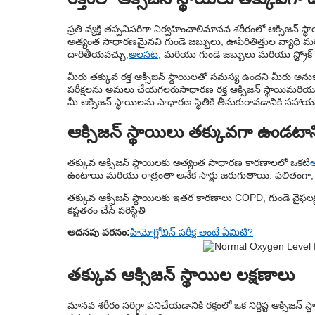
ప్రతి వ్యక్తి తప్పనిసరిగా నిర్వహించాలి
మానవ శరీరంలో ఆక్సిజన్ స్థ
అత్యంత సాధారణమైనవి గుండె జబ్బులు, ఊపిరితిత్తుల వ్యాధి మ
దారితీయవచ్చు,
అలసట
, మరియు గుండె జబ్బులు మరియు స్ట్రోక్
మీరు తక్కువ రక్త ఆక్సిజన్ స్థాయిలతో సమస్య ఉందని మీరు అనుక
పరీక్షలను అమలు చేయగలరు
సాధారణ రక్త ఆక్సిజన్ స్థాయి
మరియు 
మీ ఆక్సిజన్ స్థాయిలను సాధారణ స్థితికి తీసుకురావడానికి సహ
ఆక్సిజన్ స్థాయిలు తక్కువగా ఉండటా
తక్కువ ఆక్సిజన్ స్థాయిలకు అత్యంత సాధారణ కారణాలలో ఒకటి
అ
ఉంటాయి మరియు రాత్రంతా అనేక సార్లు జరుగుతాయి. ఫలితంగా, స్లీప
తక్కువ ఆక్సిజన్ స్థాయిలకు ఇతర కారణాలు COPD, గుండె వైఫ
కష్టతరం చేసే పరిస్థితి
అదనపు పఠనం:
హిమోగ్లోబిన్ పరీక్ష అంటే ఏమిటి?
తక్కువ ఆక్సిజన్ స్థాయిల లక్షణాలు
మానవ శరీరం సరిగ్గా పనిచేయడానికి రక్తంలో ఒక నిర్దిష్ట ఆక్సిజన