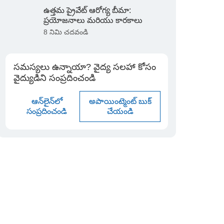
ఉత్తమ ప్రైవేట్ ఆరోగ్య బీమా:
ప్రయోజనాలు మరియు కారకాలు
8 నిమి చదవండి
సమస్యలు ఉన్నాయా? వైద్య సలహా కోసం
వైద్యుడిని సంప్రదించండి
ఆన్‌లైన్‌లో
అపాయింట్మెంట్ బుక్
సంప్రదించండి
చేయండి