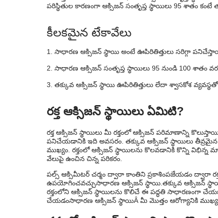
పరిస్థితుల కారణంగా ఆక్సిజన్ సంతృప్త స్థాయిలు 95 శాతం కంటే
మీ రక్తంలో ఆక్సిజన్ స్థాయి చాలా తక్కువగా 
రక్తంలో ఆక్సిజన్ స్థాయిలు తక్కువగా ఉండటాన
కీలకమైన టేకావేలు
ఆక్సిజన్ స్థాయిలు తక్కువగా ఉండటానికి కార
సాధారణ ఆక్సిజన్ స్థాయి అంటే ఊపిరితిత్తులు సరిగ్గా పనిచేస్తా
తక్కువ ఆక్సిజన్ స్థాయిల లక్షణాలు
సాధారణ ఆక్సిజన్ సంతృప్త స్థాయిలు 95 నుండి 100 శాతం 
తక్కువ ఆక్సిజన్ స్థాయిలకు చికిత్సలు
తక్కువ ఆక్సిజన్ స్థాయి ఊపిరితిత్తులు లేదా శ్వాసకోశ వ్యవస్థ
తక్కువ ఆక్సిజన్ స్థాయిలను ఎలా నివారించాలి
రక్త ఆక్సిజన్ స్థాయిలు ఏమిటి?
వైద్యుడిని ఎప్పుడు చూడాలి?
రక్త ఆక్సిజన్ స్థాయిలు మీ రక్తంలో ఆక్సిజన్ పరిమాణాన్ని కొలుస్తాయి. 
పనిచేయడానికి ఇది అవసరం. తక్కువ ఆక్సిజన్ స్థాయిలు తీవ్రమ
ముఖ్యం. రక్తంలో ఆక్సిజన్ స్థాయిలను కొలవడానికి కొన్ని విభిన్న 
వేలుపై ఉంచిన చిన్న పరికరం.
పల్స్ ఆక్సిమీటర్ చర్మం ద్వారా కాంతిని ప్రకాశింపజేయడం ద్వారా రక్త
ఉపయోగించవచ్చు
సాధారణ ఆక్సిజన్ స్థాయి.
తక్కువ ఆక్సిజన్ స్థ
రక్తంలోని ఆక్సిజన్ స్థాయిలను కొలిచే ఈ పద్ధతి సాధారణంగా చేయబడ
చేయడం
సాధారణ ఆక్సిజన్ స్థాయి
Â మీ మొత్తం ఆరోగ్యానికి ముఖ్