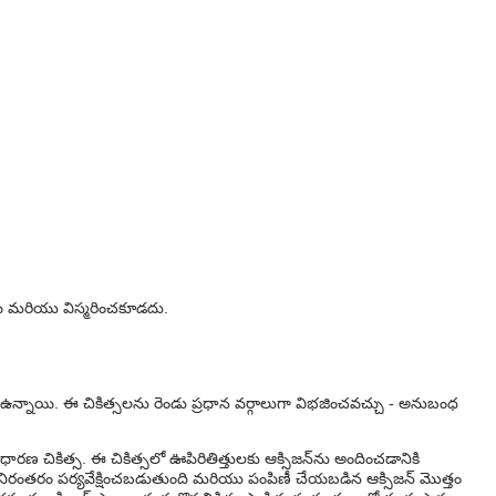
ాయి మరియు విస్మరించకూడదు.
 ఉన్నాయి. ఈ చికిత్సలను రెండు ప్రధాన వర్గాలుగా విభజించవచ్చు - అనుబంధ
ారణ చికిత్స. ఈ చికిత్సలో ఊపిరితిత్తులకు ఆక్సిజన్‌ను అందించడానికి
ి నిరంతరం పర్యవేక్షించబడుతుంది మరియు పంపిణీ చేయబడిన ఆక్సిజన్ మొత్తం