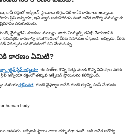
ాయి
, కానీ రక్తంలో ఆక్సిజన్ స్థాయిలు తగ్గడానికి అనేక కారణాలు ఉన్నాయి.
రియు స్లీప్ అప్నియా, ఇవి శ్వాస ఆడకపోవడం వంటి అనేక ఆరోగ్య సమస్యలకు
 ప్రమాదం పెరుగుతుంది.
ుంటే, వైద్యుడిని చూడటం ముఖ్యం. వారు మిమ్మల్ని తనిఖీ చేయడానికి
సమస్యకు కారణాన్ని కనుగొనడంలో మీకు సహాయం చేస్తుంది. అప్పుడు, మీరు
ాయపడే చికిత్సను కనుగొనడంలో పని చేయవచ్చు.
నికి కారణం ఏమిటి?
బ్స్ట్రక్టివ్ స్లీప్ అప్నియా
. ఈ పాజ్‌లు కొన్ని సెకన్ల నుండి కొన్ని నిమిషాల వరకు
్ అప్నియా రక్తంలో తక్కువ ఆక్సిజన్ స్థాయిలను కలిగిస్తుంది.
ల్యం మరియు
రక్తహీనత
. గుండె వైఫల్యం అనేది గుండె రక్తాన్ని పంప్ చేయడం
్ స్థాయి అవసరం. ఆక్సిజన్ స్థాయి చాలా తక్కువగా ఉంటే, అది అనేక ఆరోగ్య