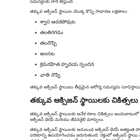
సమస్యలకు దారి తీస్తుంది.
తక్కువ ఆక్సిజన్ స్థాయిల యొక్క కొన్ని సాధారణ లక్షణాలు:
శ్వాస ఆడకపోవుట
తలతిరగడం
తలనొప్పి
అలసట
క్రమరహిత హృదయ స్పందన
ఛాతి నొప్పి
తక్కువ ఆక్సిజన్ స్థాయిలు తీవ్రమైన ఆరోగ్య సమస్యను సూచిస్త
తక్కువ ఆక్సిజన్ స్థాయిలకు చికిత్సలు
తక్కువ ఆక్సిజన్ స్థాయిలకు అనేక రకాల చికిత్సలు అందుబాటులో
ఆక్సిజన్ థెరపీ మరియు జీవనశైలి మార్పులు.
తక్కువ ఆక్సిజన్ స్థాయిలకు అనుబంధ ఆక్సిజన్ థెరపీ అత్యంత సాధ
పరికరాన్ని ఉపయోగించడం జరుగుతుంది. రక్తంలో ఆక్సిజన్ స్థాయ