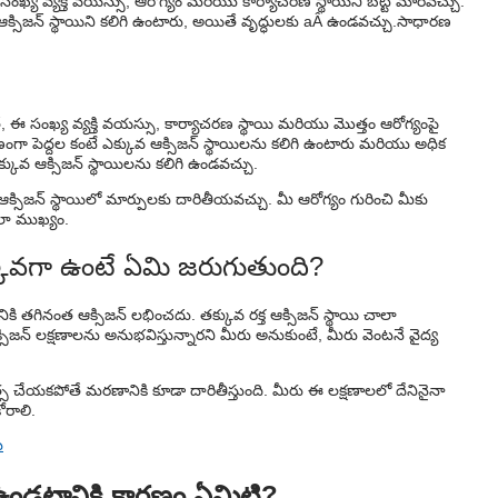
ఖ్య వ్యక్తి వయస్సు, ఆరోగ్యం మరియు కార్యాచరణ స్థాయిని బట్టి మారవచ్చు.
జన్ స్థాయిని కలిగి ఉంటారు, అయితే వృద్ధులకు aÂ ఉండవచ్చు.
సాధారణ
ఈ సంఖ్య వ్యక్తి వయస్సు, కార్యాచరణ స్థాయి మరియు మొత్తం ఆరోగ్యంపై
పెద్దల కంటే ఎక్కువ ఆక్సిజన్ స్థాయిలను కలిగి ఉంటారు మరియు అధిక
తక్కువ ఆక్సిజన్ స్థాయిలను కలిగి ఉండవచ్చు.
 ఆక్సిజన్ స్థాయిలో మార్పులకు దారితీయవచ్చు. మీ ఆరోగ్యం గురించి మీకు
ాలా ముఖ్యం.
క్కువగా ఉంటే ఏమి జరుగుతుంది?
నికి తగినంత ఆక్సిజన్ లభించదు. తక్కువ రక్త ఆక్సిజన్ స్థాయి చాలా
ిజన్ లక్షణాలను అనుభవిస్తున్నారని మీరు అనుకుంటే, మీరు వెంటనే వైద్య
స చేయకపోతే మరణానికి కూడా దారితీస్తుంది. మీరు ఈ లక్షణాలలో దేనినైనా
ోరాలి.
ు
ా ఉండటానికి కారణం ఏమిటి?