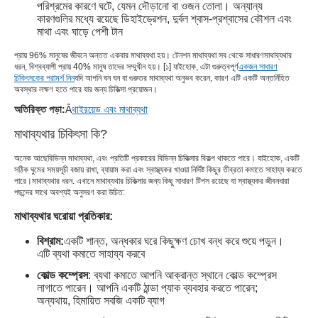
পরিশ্রমের কারণে ঘটে, যেমন দৌড়ানো বা ওজন তোলা। অন্যান্য
কারণগুলির মধ্যে রয়েছে ডিহাইড্রেশন, দুর্বল শ্বাস-প্রশ্বাসের কৌশল এবং
মাথা এবং ঘাড়ে পেশী টান
প্রায় 96% মানুষের জীবনে অন্তত একবার মাথাব্যথা হয়। টেনশন মাথাব্যথা সব থেকে সাধারণ
মাথাব্যথার
ধরন
, বিশ্বব্যাপী প্রায় 40% মানুষ তাদের সম্মুখীন হয়। [১] যাইহোক, এটা গুরুত্বপূর্ণ
একজন সাধারণ
চিকিৎসকের পরামর্শ নিন
যদি আপনি ঘন ঘন বা গুরুতর মাথাব্যথা অনুভব করেন, কারণ এটি একটি অন্তর্নিহিত
অবস্থার লক্ষণ হতে পারে যার জন্য চিকিত্সা প্রয়োজন।
অতিরিক্ত পড়া:
Â
থাইরয়েড এবং মাথাব্যথা
মাথাব্যথার চিকিৎসা কি?
অনেক আছে
বিভিন্ন মাথাব্যথা
, এবং প্রতিটি প্রকারের বিভিন্ন চিকিত্সার বিকল্প থাকতে পারে। যাইহোক, একটি
সঠিক ঘুমের সময়সূচী বজায় রাখা, ব্যায়াম করা এবং স্বাস্থ্যকর খাওয়া নির্দিষ্ট কিছুর তীব্রতা কমাতে সাহায্য করতে
পারে।
মাথাব্যথার ধরন
. এখানে মাথাব্যথার চিকিত্সার জন্য কিছু সাধারণ টিপস রয়েছে যা স্বাস্থ্যকর জীবনধারা
পছন্দের সাথে অবশ্যই অনুসরণ করা উচিত:
মাথাব্যথার ঘরোয়া প্রতিকার:
বিশ্রাম:
একটি শান্ত, অন্ধকার ঘরে কিছুক্ষণ চোখ বন্ধ করে শুয়ে পড়ুন।
এটি ব্যথা কমাতে সাহায্য করবে
কোল্ড কম্প্রেস
: ব্যথা কমাতে আপনি আক্রান্ত স্থানে কোল্ড কম্প্রেস
লাগাতে পারেন। আপনি একটি ঠান্ডা প্যাক ব্যবহার করতে পারেন;
অন্যথায়, হিমায়িত সবজি একটি ব্যাগ