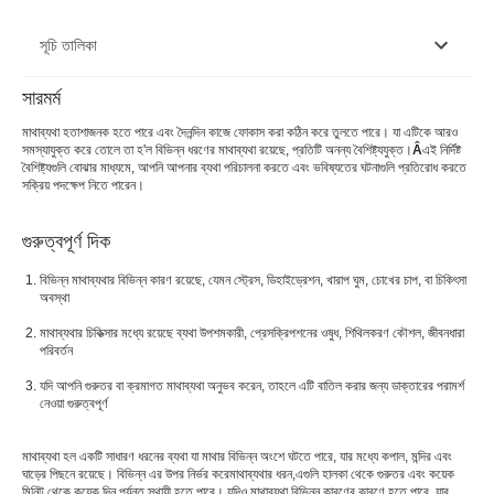
সূচি তালিকা
সারমর্ম
সাধারণ মাথাব্যথার প্রকারগুলি কী কী?
মাথাব্যথা হতাশাজনক হতে পারে এবং দৈনন্দিন কাজে ফোকাস করা কঠিন করে তুলতে পারে। যা এটিকে আরও
সমস্যাযুক্ত করে তোলে তা হ'ল বিভিন্ন ধরণের মাথাব্যথা রয়েছে, প্রতিটি অনন্য বৈশিষ্ট্যযুক্ত।
Â
এই নির্দিষ্ট
মাথাব্যথার চিকিৎসা কি?
বৈশিষ্ট্যগুলি বোঝার মাধ্যমে, আপনি আপনার ব্যথা পরিচালনা করতে এবং ভবিষ্যতের ঘটনাগুলি প্রতিরোধ করতে
সক্রিয় পদক্ষেপ নিতে পারেন।
কিভাবে বিভিন্ন ধরনের মাথাব্যথার চিকিৎসা করবেন?
গুরুত্বপূর্ণ দিক
বিভিন্ন মাথাব্যথার বিভিন্ন কারণ রয়েছে, যেমন স্ট্রেস, ডিহাইড্রেশন, খারাপ ঘুম, চোখের চাপ, বা চিকিৎসা
অবস্থা
মাথাব্যথার চিকিত্সার মধ্যে রয়েছে ব্যথা উপশমকারী, প্রেসক্রিপশনের ওষুধ, শিথিলকরণ কৌশল, জীবনধারা
পরিবর্তন
যদি আপনি গুরুতর বা ক্রমাগত মাথাব্যথা অনুভব করেন, তাহলে এটি বাতিল করার জন্য ডাক্তারের পরামর্শ
নেওয়া গুরুত্বপূর্ণ
মাথাব্যথা হল একটি সাধারণ ধরনের ব্যথা যা মাথার বিভিন্ন অংশে ঘটতে পারে, যার মধ্যে কপাল, মন্দির এবং
ঘাড়ের পিছনে রয়েছে। বিভিন্ন এর উপর নির্ভর করে
মাথাব্যথার ধরন,
এগুলি হালকা থেকে গুরুতর এবং কয়েক
মিনিট থেকে কয়েক দিন পর্যন্ত স্থায়ী হতে পারে। যদিও মাথাব্যথা বিভিন্ন কারণের কারণে হতে পারে, যার