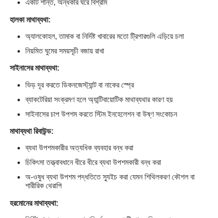
একটি শান্ত, অন্ধকার ঘরে বিশ্রাম
হালকা মাথাব্যথা:
অ্যালকোহল, তামাক বা নির্দিষ্ট খাবারের মতো ট্রিগারগুলি এড়িয়ে চলা
নিয়মিত ঘুমের সময়সূচী বজায় রাখা
সাইনাসের মাথাব্যথা:
ভিড় দূর করতে ডিকনজেস্ট্যান্ট বা নাকের স্প্রে
ব্যাকটেরিয়া সংক্রমণ হলে অ্যান্টিবায়োটিক মাথাব্যথার কারণ হয়
সাইনাসের চাপ উপশম করতে স্টিম ইনহেলেশন বা উষ্ণ সংকোচন
মাথাব্যথা রিবাউন্ড:
ব্যথা উপশমকারীর অত্যধিক ব্যবহার বন্ধ করা
চিকিৎসা তত্ত্বাবধানে ধীরে ধীরে ব্যথা উপশমকারী বন্ধ করা
অ-ওষুধ ব্যথা উপশম পদ্ধতিতে স্যুইচ করা যেমন শিথিলকরণ কৌশল বা
শারীরিক থেরাপি
হরমোনের মাথাব্যথা: