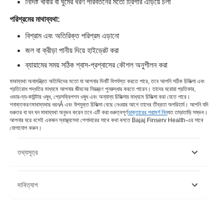
নির্দিষ্ট খাবার বা ঘুমের ধরণ পরিবর্তনের মতো ট্রিগার এড়িয়ে চলা
পরিশ্রমের মাথাব্যথা:
বিশ্রাম এবং অতিরিক্ত পরিশ্রম এড়ানো
জল বা ক্রীড়া পানীয় দিয়ে হাইড্রেট করা
ব্যায়ামের সময় সঠিক শ্বাস-প্রশ্বাসের কৌশল অনুশীলন করা
মাথাব্যথা অনামন্ত্রিত অতিথিদের মতো যা আপনার দিনটি বিপর্যস্ত করতে পারে, তবে আপনি সঠিক চিকিত্সা এবং
প্রতিরোধ পদ্ধতির মাধ্যমে আপনার জীবনের নিয়ন্ত্রণ পুনরুদ্ধার করতে পারেন। তাদের ঘরোয়া প্রতিকার,
ওভার-দ্য-কাউন্টার ওষুধ, প্রেসক্রিপশন ওষুধ এবং অন্যান্য চিকিত্সার মাধ্যমে চিকিত্সা করা যেতে পারে।
শনাক্তকরণ
মাথাব্যথার ধরন
Â এবং উপযুক্ত চিকিত্সা বেছে নেওয়ার আগে তাদের তীব্রতা অপরিহার্য। আপনি যদি
গুরুতর বা ঘন ঘন মাথাব্যথা অনুভব করেন তবে এটি করা গুরুত্বপূর্ণ
ডাক্তারের পরামর্শ নিন
যত তাড়াতাড়ি সম্ভব।
আপনার ঘরে বসেই একজন স্বাস্থ্যসেবা পেশাদারের সাথে কথা বলতে Bajaj Finserv Health-এর সাথে
যোগাযোগ করুন।
তথ্যসূত্র
https://www.who.int/news-room/fact-sheets/detail/headache-
দাবিত্যাগ
disorders#:~:text=Tension%2Dtype%20headache%20(TTH),most
https://www.ncbi.nlm.nih.gov/books/NBK482369/#:~:text=Ace
দয়া করে মনে রাখবেন যে এই নিবন্ধটি শুধুমাত্র তথ্যগত উদ্দেশ্যে তৈরি করা হয়েছে এবং বাজাজ