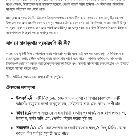
মধ্যে টেনশন, ডিহাইড্রেশন বা অসুস্থতা রয়েছে, সেগুলি প্রায়ই সঠিক চিকিত্সা এবং জীবনধারা পরিবর্তনের
মাধ্যমে পরিচালনা করা যেতে পারে৷
মাথাব্যথা আমাদের দৈনন্দিন জীবনকে উল্লেখযোগ্যভাবে প্রভাবিত করে, কাজে ফোকাস করা, ক্রিয়াকলাপ
উপভোগ করা এবং এমনকি রাতে ভালো ঘুম পাওয়া কঠিন করে তোলে। এই নির্দেশিকায়, আমরা সাতটি ভিন্ন-
অন্বেষণ করব
মাথাব্যথার ধরন এবং কারণ এবং
বিভিন্ন এর জন্য সবচেয়ে কার্যকর চিকিৎসার বিকল্প
মাথাব্যথার
ধরন
আপনাকে নিয়ন্ত্রণ করতে সাহায্য করতে।
সাধারণ মাথাব্যথার প্রকারগুলি কী কী?
আমরা এর সুনির্দিষ্ট বিষয়ে আলোচনা করার আগে
মাথাব্যথার ধরন
, এটা লক্ষ করা গুরুত্বপূর্ণ যে বিভিন্ন কারণ
যেমন ঘুমের অভাব, স্ট্রেস বা কিছু খাবার মাথাব্যথার কারণ হতে পারে। আপনার ব্যক্তিগত মাথাব্যথার
ট্রিগারগুলি বোঝা আপনাকে প্রতিরোধমূলক ব্যবস্থা নিতে এবং আপনার মাথাব্যথার ফ্রিকোয়েন্সি এবং তীব্রতা
কমাতে সাহায্য করতে পারে৷
TheÂ
বিভিন্ন ধরনের মাথাব্যথা
একটি অন্তর্ভুক্ত:
টেনশনের মাথাব্যথা
উপসর্গ -Â
একটি নিস্তেজ, বেদনাদায়ক ব্যথা যা মাথার চারপাশে একটি
আঁটসাঁট ব্যান্ডের মতো অনুভূত হয়, সেইসাথে ঘাড় এবং কাঁধে পেশী টান
কারণ âÂ
এগুলি সবচেয়ে সাধারণ
মাথা ব্যথার প্রকার
Â এবং সাধারণত চাপ,
উদ্বেগ, দুর্বল ভঙ্গি এবং পেশীর স্ট্রেন দ্বারা সৃষ্ট হয়
সময়কাল â
Â এটি, অন্যগুলোর মধ্যে
মাথাব্যথার ধরন,
Â কিছু মিনিট থেকে
কয়েক দিন পর্যন্ত স্থায়ী হতে পারে