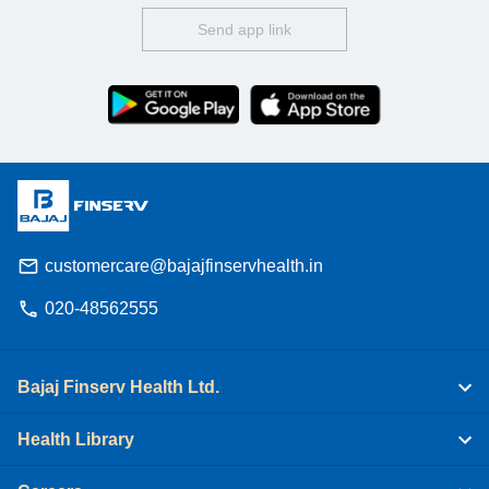
Send app link
customercare@bajajfinservhealth.in
020-48562555
Bajaj Finserv Health Ltd.
Health Library