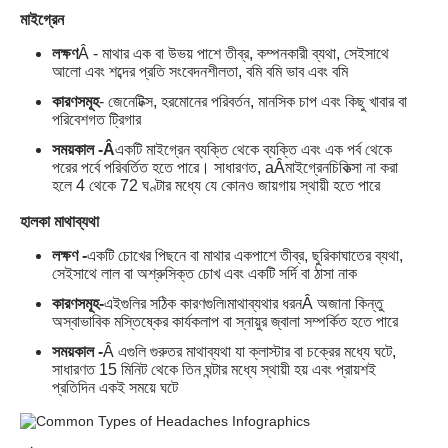
মাইগ্রেন
লক্ষণ
Â - মাথার এক বা উভয় পাশে তীব্র, কম্পনকারী ব্যথা, সেইসাথে
আলো এবং শব্দের প্রতি সংবেদনশীলতা, বমি বমি ভাব এবং বমি
কারণসমূহ
- জেনেটিক্স, হরমোনের পরিবর্তন, মানসিক চাপ এবং কিছু খাবার বা
পরিবেশগত ট্রিগার
সময়কাল -Â
একটি মাইগ্রেন ব্যক্তি থেকে ব্যক্তি এবং এক পর্ব থেকে
পরের পর্বে পরিবর্তিত হতে পারে। সাধারণত, aÂ
মাইগ্রেন
চিকিত্সা না করা
হলে 4 থেকে 72 ঘণ্টার মধ্যে যে কোনও জায়গায় স্থায়ী হতে পারে
হালকা মাথাব্যথা
লক্ষণ -
একটি চোখের পিছনে বা মাথার একপাশে তীব্র, ছুরিকাঘাতের ব্যথা,
সেইসাথে লাল বা অশ্রুসিক্ত চোখ এবং একটি সর্দি বা ঠাসা নাক
কারণসমূহ-
এইগুলির সঠিক কারণগুলি৷
মাথাব্যথার ধরন
Â অজানা কিন্তু
অস্বাভাবিক মস্তিষ্কের কার্যকলাপ বা স্নায়ুর জ্বালা সম্পর্কিত হতে পারে
সময়কাল -
Â এগুলি গুরুতর মাথাব্যথা যা ক্লাস্টার বা চক্রের মধ্যে ঘটে,
সাধারণত 15 মিনিট থেকে তিন ঘন্টার মধ্যে স্থায়ী হয় এবং প্রায়শই
প্রতিদিন একই সময়ে ঘটে