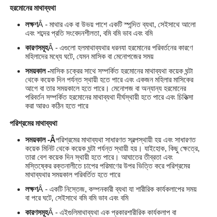
হরমোনের মাথাব্যথা
লক্ষণ
Â - মাথার এক বা উভয় পাশে একটি স্পন্দিত ব্যথা, সেইসাথে আলো
এবং শব্দের প্রতি সংবেদনশীলতা, বমি বমি ভাব এবং বমি
কারণসমূহ
Â - এগুলো হল
মাথাব্যথার ধরন
যা হরমোনের পরিবর্তনের কারণে
মহিলাদের মধ্যে ঘটে, যেমন মাসিক বা মেনোপজের সময়
সময়কাল -
মাসিক চক্রের সাথে সম্পর্কিত হরমোনের মাথাব্যথা কয়েক ঘন্টা
থেকে কয়েক দিন পর্যন্ত স্থায়ী হতে পারে এবং একজন মহিলার মাসিকের
আগে বা তার সময়কালে হতে পারে। মেনোপজ বা অন্যান্য হরমোনের
পরিবর্তন সম্পর্কিত হরমোনের মাথাব্যথা দীর্ঘস্থায়ী হতে পারে এবং চিকিত্সা
করা আরও কঠিন হতে পারে
পরিশ্রমের মাথাব্যথা
সময়কাল -Â
পরিশ্রমের মাথাব্যথা সাধারণত স্বল্পস্থায়ী হয় এবং সাধারণত
কয়েক মিনিট থেকে কয়েক ঘন্টা পর্যন্ত স্থায়ী হয়। যাইহোক, কিছু ক্ষেত্রে,
তারা বেশ কয়েক দিন স্থায়ী হতে পারে। আঘাতের তীব্রতা এবং
মস্তিষ্কের রক্তনালীতে চাপের পরিমাণের উপর ভিত্তি করে পরিশ্রমের
মাথাব্যথার সময়কাল পরিবর্তিত হতে পারে
লক্ষণ
Â - একটি নিস্তেজ, কম্পনকারী ব্যথা যা শারীরিক কার্যকলাপের সময়
বা পরে ঘটে, সেইসাথে বমি বমি ভাব এবং বমি
কারণসমূহ
Â - এইগুলি
মাথাব্যথা এক প্রকার
শারীরিক কার্যকলাপ বা