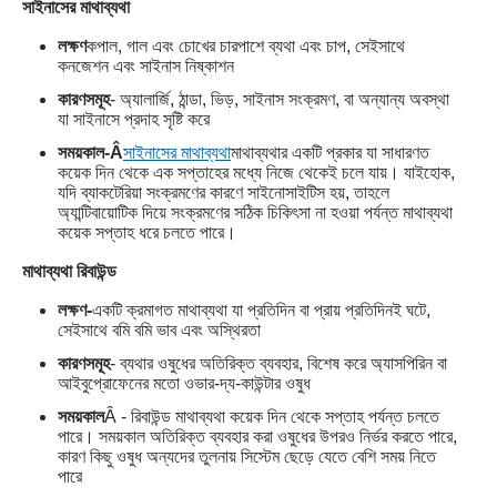
সাইনাসের মাথাব্যথা
লক্ষণ
কপাল, গাল এবং চোখের চারপাশে ব্যথা এবং চাপ, সেইসাথে
কনজেশন এবং সাইনাস নিষ্কাশন
কারণসমূহ
- অ্যালার্জি, ঠান্ডা, ভিড়, সাইনাস সংক্রমণ, বা অন্যান্য অবস্থা
যা সাইনাসে প্রদাহ সৃষ্টি করে
সময়কাল-Â
সাইনাসের মাথাব্যথা
মাথাব্যথার একটি প্রকার যা সাধারণত
কয়েক দিন থেকে এক সপ্তাহের মধ্যে নিজে থেকেই চলে যায়। যাইহোক,
যদি ব্যাকটেরিয়া সংক্রমণের কারণে সাইনোসাইটিস হয়, তাহলে
অ্যান্টিবায়োটিক দিয়ে সংক্রমণের সঠিক চিকিৎসা না হওয়া পর্যন্ত মাথাব্যথা
কয়েক সপ্তাহ ধরে চলতে পারে।
মাথাব্যথা রিবাউন্ড
লক্ষণ-
একটি ক্রমাগত মাথাব্যথা যা প্রতিদিন বা প্রায় প্রতিদিনই ঘটে,
সেইসাথে বমি বমি ভাব এবং অস্থিরতা
কারণসমূহ
- ব্যথার ওষুধের অতিরিক্ত ব্যবহার, বিশেষ করে অ্যাসপিরিন বা
আইবুপ্রোফেনের মতো ওভার-দ্য-কাউন্টার ওষুধ
সময়কাল
Â - রিবাউন্ড মাথাব্যথা কয়েক দিন থেকে সপ্তাহ পর্যন্ত চলতে
পারে। সময়কাল অতিরিক্ত ব্যবহার করা ওষুধের উপরও নির্ভর করতে পারে,
কারণ কিছু ওষুধ অন্যদের তুলনায় সিস্টেম ছেড়ে যেতে বেশি সময় নিতে
পারে