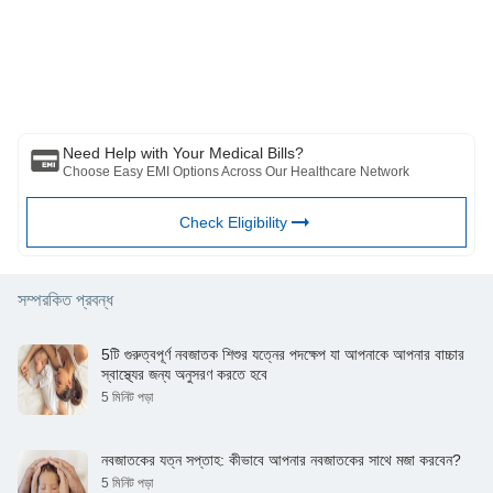
ফিনসার্ভ হেলথ লিমিটেড (“BFHL”) কোনো দায়িত্ব বহন করে না লেখক/পর্যালোচক/প্রবর্তক কর্তৃক
প্রকাশিত মতামত/পরামর্শ/তথ্যের। এই নিবন্ধটিকে কোনো চিকিৎসা পরামর্শের বিকল্প হিসেবে বিবেচনা
করা উচিত নয়, রোগ নির্ণয় বা চিকিত্সা। সর্বদা আপনার বিশ্বস্ত চিকিত্সক/যোগ্য স্বাস্থ্যসেবার সাথে
পরামর্শ করুন আপনার চিকিৎসা অবস্থা মূল্যায়ন পেশাদার. উপরের নিবন্ধটি একটি দ্বারা পর্যালোচনা করা
হয়েছে যোগ্য ডাক্তার এবং BFHL কোনো তথ্যের জন্য কোনো ক্ষতির জন্য দায়ী নয় অথবা কোনো
তৃতীয় পক্ষের দ্বারা প্রদত্ত পরিষেবা।
Need Help with Your Medical Bills?
Choose Easy EMI Options Across Our Healthcare Network
Check Eligibility
সম্পরকিত প্রবন্ধ
5টি গুরুত্বপূর্ণ নবজাতক শিশুর যত্নের পদক্ষেপ যা আপনাকে আপনার বাচ্চার
স্বাস্থ্যের জন্য অনুসরণ করতে হবে
5 মিনিট পড়া
নবজাতকের যত্ন সপ্তাহ: কীভাবে আপনার নবজাতকের সাথে মজা করবেন?
5 মিনিট পড়া