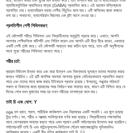
করে, উদ্বেগ কমায় এবং ঘুমের মান উন্নত করে। এটা বিশ্বাস করা হয় যে ভ্যালেরিয়ান গামা-
অ্যামিনোবুটারিক অ্যাসিডের মাত্রা (GABA) প্রভাবিত করে। এই হরমোন মস্তিষ্ককে
প্রশান্তি দেয়। ভ্যালেরিয়ান দ্বারা পেশীর খিঁচুনিও কমে যায়। এটি মাসিকের ব্যথা কমাতে
বলা হয়। সাধারণত, ভ্যালেরিয়ান বিছানার এক ঘন্টা আগে দেওয়া হয়।
প্রগতিশীল পেশী শিথিলকরণ:
এই কৌশলটি শরীরে শিথিলতা এবং নিদ্রাহীনতার অনুভূতি প্রচার করে। এখানে, আপনি
আপনার পেশীগুলিকে আঁটসাঁট এবং শিথিল করেন এবং আপনি এটি ধীরে ধীরে করেন, একবারে
একটি পেশী চেষ্টা করে। এই কৌশলটি আয়ত্ত করা কঠিন হতে পারে, তবে এটি অনুশীলনের
সাথে পুরো শরীরের শিথিলতা আনতে পারে।
শরীর চর্চা:
ব্যায়াম ফিটনেস উন্নত করে এবং যারা উদ্বেগ এবং বিষণ্নতায় ভুগছেন তাদের সাহায্য করার
জন্যও পরিচিত। এই দুটি মানসিক অবস্থা আপনার ঘুমকে নেতিবাচকভাবে প্রভাবিত করতে
পারে এবং তাদের সাথে কাজ করার ইতিবাচক প্রভাব রয়েছে। উপরন্তু, সন্ধ্যার পরিবর্তে
সকাল বা বিকালের জন্য ব্যায়ামের সময় নির্ধারণ করা সাহায্য করে, কারণ এটি নিশ্চিত করে যে
দিনের শেষে যখন ঘুমানোর সময় হয় তখন শরীরের তাপমাত্রা কমে যায়।
তাই চি এবং যোগ: Y
oga হল ধ্যান, শ্বাস, শারীরিক কার্যকলাপ এবং নিরাময়ের একটি পদ্ধতি। এর মূলে রয়েছে
হিন্দু দর্শন। মন, শরীর ও আত্মার সংমিশ্রণকে বর্ণনা করা হয়েছে। নিদ্রাহীনতার লক্ষণগুলির
সাথে যোগব্যায়াম সাহায্য করতে পারে এমন প্রমাণ একটি পর্যালোচনায় উল্লেখ করা হয়েছিল।
পর্যালোচনাটি তাই চি এবং মাইন্ডফুলনেস-ভিত্তিক স্ট্রেস ম্যানেজমেন্টের সুবিধাগুলিও
আবিষ্কার করেছে। একটি ধীর গতির কার্যকলাপ তাই চি. [১]