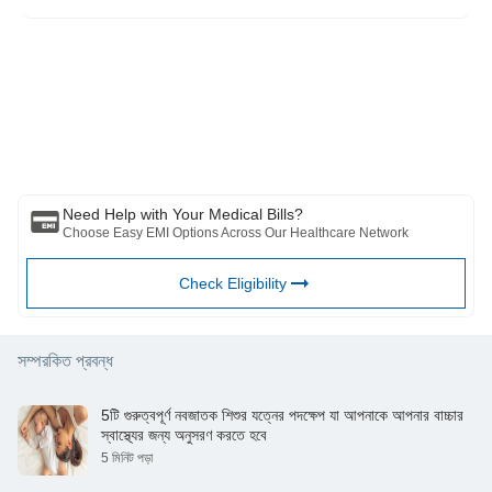
conditions/insomnia/symptoms-causes/syc-20355167
https://www.medicalnewstoday.com/articles/home-remedies-
for-insomnia#lavender-oil
https://www.mayoclinic.org/diseases-
দয়া করে মনে রাখবেন যে এই নিবন্ধটি শুধুমাত্র তথ্যগত উদ্দেশ্যে তৈরি করা হয়েছে এবং বাজাজ
conditions/insomnia/diagnosis-treatment/drc-20355173
ফিনসার্ভ হেলথ লিমিটেড (“BFHL”) কোনো দায়িত্ব বহন করে না লেখক/পর্যালোচক/প্রবর্তক কর্তৃক
https://www.mayoclinic.org/diseases-
প্রকাশিত মতামত/পরামর্শ/তথ্যের। এই নিবন্ধটিকে কোনো চিকিৎসা পরামর্শের বিকল্প হিসেবে বিবেচনা
conditions/insomnia/symptoms-causes/syc-20355167
করা উচিত নয়, রোগ নির্ণয় বা চিকিত্সা। সর্বদা আপনার বিশ্বস্ত চিকিত্সক/যোগ্য স্বাস্থ্যসেবার সাথে
https://www.webmd.com/sleep-disorders/insomnia-symptoms-
পরামর্শ করুন আপনার চিকিৎসা অবস্থা মূল্যায়ন পেশাদার. উপরের নিবন্ধটি একটি দ্বারা পর্যালোচনা করা
and-causes
হয়েছে যোগ্য ডাক্তার এবং BFHL কোনো তথ্যের জন্য কোনো ক্ষতির জন্য দায়ী নয় অথবা কোনো
তৃতীয় পক্ষের দ্বারা প্রদত্ত পরিষেবা।
Need Help with Your Medical Bills?
Choose Easy EMI Options Across Our Healthcare Network
Check Eligibility
সম্পরকিত প্রবন্ধ
5টি গুরুত্বপূর্ণ নবজাতক শিশুর যত্নের পদক্ষেপ যা আপনাকে আপনার বাচ্চার
স্বাস্থ্যের জন্য অনুসরণ করতে হবে
5 মিনিট পড়া