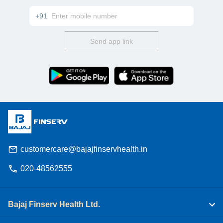
+91
Send app link
customercare@bajajfinservhealth.in
020-48562555
Bajaj Finserv Health Ltd.