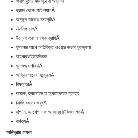
খারাপ ঘুমের সময়সূচী বা অভ্যাস
ভ্রমণ থেকে জেট ল্যাগ
Â
অদ্ভুত কাজের সময়সূচী
Â
মানসিক চাপ
Â
উদ্বেগ এবং মানসিক ব্যাধি
Â
ঘুমানোর আগে অতিরিক্ত খাওয়ার কারণে বুকজ্বালা
হাইপারথাইরয়েডিজম
ঘুমাও
অ্যাপনিয়া
Â
অস্থির পায়ের সিন্ড্রোম
Â
বিষণ্ণতা
Â
তামাক
, ক্যাফেইন,
বা অ্যালকোহল ব্যবহার
নির্দিষ্ট ধরনের ওষুধ
Â
হাঁপানি, হৃদরোগ এবং অন্যান্য চিকিৎসা শর্ত
Â
বার্ধক্য
Â
অনিদ্রার লক্ষণ