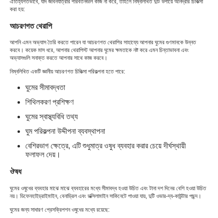
ঐতিহ্যগতভাবে, যদি জীবনযাত্রার পরিবর্তনগুলি কাজ না করে, তাহলে নিম্নলিখিত দুটি উপায়ে অনিদ্রার চিকিত্সা
করা হয়:
আচরণগত থেরাপি
আপনি এমন অভ্যাস তৈরি করতে পারেন যা আচরণগত থেরাপির সাহায্যে আপনার ঘুমের গুণমানকে উন্নত
করবে। কয়েক মাস ধরে, আপনার থেরাপিস্ট আপনার ঘুমের ক্ষমতাকে নষ্ট করে এমন চিন্তাভাবনা এবং
অভ্যাসগুলি সনাক্ত করতে আপনার সাথে কাজ করবে।
নিম্নলিখিত একটি জ্ঞানীয় আচরণগত চিকিত্সা পরিকল্পনা হতে পারে:
ঘুমের সীমাবদ্ধতা
শিথিলকরণ প্রশিক্ষণ
ঘুমের স্বাস্থ্যবিধি তথ্য
ঘুম পরিকল্পনা উদ্দীপনা ব্যবস্থাপনা
বেশিরভাগ ক্ষেত্রে, এটি শুধুমাত্র ওষুধ ব্যবহার করার চেয়ে দীর্ঘস্থায়ী
ফলাফল দেয়।
ঔষধ
ঘুমের ওষুধের ব্যবহার মাঝে মাঝে ব্যবহারের মধ্যে সীমাবদ্ধ হওয়া উচিত এবং টানা দশ দিনের বেশি হওয়া উচিত
নয়। ডিফেনহাইড্রাইমাইন, বেনাড্রিল এবং ডক্সিলামাইন সাকিনেটে পাওয়া যায়, দুটি ওভার-দ্য-কাউন্টার পছন্দ।
ঘুমের জন্য সাধারণ প্রেসক্রিপশন ওষুধের মধ্যে রয়েছে: