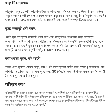
আয়ুর্বেদিক ম্যাসেজ:
আয়ুর্বেদ অনুসারে, ভাটা ভারসাম্যহীনতায় আক্রান্ত ব্যক্তিরা জ্বালা, উদ্বেগ এবং অনিদ্রা
অনুভব করেন। পরিষ্কার পায়ে তেল লাগানো (ঘুমানোর আগে) আয়ুর্বেদের দৈনন্দিন আচারগুলির
মধ্যে একটি। এতে সাধারণত ভাটা ভারসাম্যহীনতার জন্য উত্তপ্ত তিলের তেল থাকে।
ঘুমের সময়সূচী সেট করুন:
একটি সুসংগত ঘুমের সময়সূচী থাকা ভাল এবং সম্পূর্ণরূপে বিশ্রামের জন্য অত্যন্ত
গুরুত্বপূর্ণ। এটি কারণ আপনার শরীরের সার্কাডিয়ান ছন্দগুলি একটি অভ্যন্তরীণ ঘড়ির মতো
আচরণ করে। এগুলি ঘুমের চক্র পরিচালনা করতে পরিচিত, এবং একটি অপ্রত্যাশিত ঘুমের
সময়সূচী আপনার অভ্যন্তরীণ ঘড়িকে ব্যাহত করতে পারে।
যথাযথভাবে ঘুমান, যদি আদৌ:
দিনের বেলা ঘুমানো এড়িয়ে চলুন, কারণ এটি রাতে ঘুমানো কঠিন করে তোলে। যাইহোক, যদি
আপনার প্রয়োজন হয়, আপনার ঘুমের সময় 30 মিনিটের মধ্যে সীমাবদ্ধ করুন এবং বিকাল 3
টার পরে ঘুমানো এড়িয়ে চলুন।
অনিদ্রার কারণ
অনিদ্রা বিভিন্ন কারণের কারণে হতে পারে এবং
প্রায়ই হয়
সংশ্লিষ্ট
সঙ্গে একটি
একটি
অন্যান্য
অন্তর্নিহিত
অবস্থা। এটি দীর্ঘস্থায়ী অনিদ্রার জন্য বিশেষভাবে সত্য
, যা
Â খুব বিঘ্নিত হতে পারে। এই কারণেই কারণটি
জানা সাহায্য করতে পারে, কারণ এটি আপনাকে সমাধান করতে দেয়৷
অনিদ্রা
স্বাধীনভাবে। নিদ্রাহীনতার বিভিন্ন
কারণ নীচে তালিকাভুক্ত করা হয়েছে
:
একটি
Â