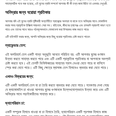
সাহায্য
সঠিক পথে শুরু হয়েছে
, এই ঘুমের ব্যাধি সম্পর্কে আপনার কী কী তথ্য জানা উচিত তা একবার দেখুন
Â
অনিদ্রার জন্য ঘরোয়া প্রতিকার
আপনার যদি এই ঘুমের ব্যাধি সৃষ্টিকারী অন্তর্নিহিত স্বাস্থ্যের অবস্থা না থাকে তবে অনিদ্রার সাথে মোকাবিলা
করার সময় প্রাকৃতিক চিকিত্সা সম্ভবত সেরা পথ। যাইহোক, জীবনের চ্যালেঞ্জ এবং চাপগুলি প্রায়শই কারণ হতে
পারে এবং তাদের সাথে আরও গঠনমূলকভাবে মোকাবেলা করা বিস্ময়কর কাজ করতে পারে৷
এটি হাইলাইট করার জন্য, আপনি অনিদ্রার জন্য কিছু ঘরোয়া প্রতিকার চেষ্টা করতে পারেন
ল্যাভেন্ডার তেল:
এই অপরিহার্য তেল একটি শান্ত অনুভূতি আনতে পরিচিত হয়. এটি আপনার ঘুমের গুণমান
উন্নত করতে সাহায্য করতে পারে এবং এটি একটি প্রাকৃতিক প্রতিকার যা আপনাকে অবশ্যই
চেষ্টা করতে হবে। এই তেলটি ডিফিউজারের সাহায্যে শ্বাস নেওয়া যেতে পারে বা বালিশে
স্প্রে করা যেতে পারে। এটি কিছু ক্ষেত্রে ম্যাসাজ তেল হিসাবেও ব্যবহার করা যেতে পারে।
এখনও বিক্রয়ের জন্য:
এটি একটি অপরিহার্য তেল যা চা তৈরি করতে ব্যবহার করা যেতে পারে। গবেষণায় দেখা গেছে
যে ক্যামোমাইল চা খাওয়া আপনার ঘুমের গুণমানকে উল্লেখযোগ্যভাবে উন্নত করে এবং এটি
অনিদ্রার সাথে লড়াইকারীদের সাহায্য করে।
ভ্যালেরিয়ান চা:
একটি সম্পূরক হিসাবে খাওয়া বা চা হিসাবে তৈরি, ভ্যালেরিয়ান একটি প্রশমক হিসাবে কাজ