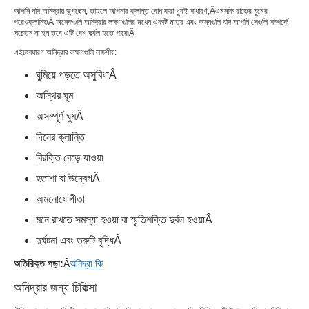
আপনি যদি অনিদ্রায় ভুগছেন, তাহলে আপনার ক্লান্ত বোধ করা খুবই সাধারণ
,Â
এমনকি রাতের ঘুমের
পরেও
ক্লান্তি
Â অনেকগুলি অনিদ্রার লক্ষণগুলির মধ্যে একটি মাত্র এবং অন্যগুলি যদি আপনি সেগুলি সম্পর্কে
সচেতন না হন তবে এটি বেশ দুর্বল হতে পারে৷
Â
এইচ
সাধারণ অনিদ্রার লক্ষণগুলি লক্ষণীয়
:
ঘুমিয়ে পড়তে অসুবিধা
Â
অস্থির ঘুম
অসম্পূর্ণ ঘুম
Â
দিনের ক্লান্তি
বিরক্তি বেড়ে যাওয়া
হতাশা বা উদ্বেগ
Â
অমনোযোগীতা
মনে রাখতে সমস্যা হওয়া বা স্মৃতিশক্তি দুর্বল হওয়া
Â
দুর্ঘটনা এবং ত্রুটি বৃদ্ধি
Â
অতিরিক্ত পড়া:
Â
অনিদ্রা কি
অনিদ্রার জন্য চিকিত্সা