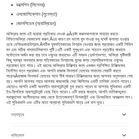
ডক্সেপিন (সিলেনর)
এসজোপিক্লোন (লুনেস্তা)
জোলপিডেম (অ্যাম্বিয়েন)
অনিদ্রার জন্য এই ঘরোয়া প্রতিকার দেওয়া aÂ
চেষ্টা করুন
আপনাকে সাহায্য করতে
নিশ্চিত
অনিদ্রা মোকাবেলা করুন
.Â
এর কারণ হল ভালো ঘুম পাওয়া শুধু যথেষ্ট ক্লান্ত হওয়ার
চেয়ে বেশি
দরকার
বিশ্রাম.Â
সঠিক ঘুম
সত্যিকারের বিশ্রাম নেওয়ার জন্য প্রয়োজন একটি শিথিল
মন এবং সঠিক খাদ্যতালিকাগত পুষ্টি।
এটি একটি সুশৃঙ্খল এবং সচেতন প্রচেষ্টার মাধ্যমে
সর্বোত্তম অর্জন করা যায় তবে ওষুধের মাধ্যমেও এটি সম্ভব।
দুর্ভাগ্যবশত, অনিদ্রা সৃষ্টিকারী
কিছু স্বাস্থ্য অবস্থার জন্য সত্যিকারের বিশ্রামের ঘুমের জন্য প্রেসক্রিপশনের ওষুধের
প্রয়োজন হতে পারে। এই ধরনের অনিদ্রার চিকিত্সার জন্য একজন প্রশিক্ষিত চিকিত্সকের
নির্দেশিত যত্ন প্রয়োজন এবং আপনি বাজাজ ফিনসার্ভ হেলথের সাহায্যে সেরাটি করতে
পারেন৷
Â
বাজাজ ফিনসার্ভ হেলথের সাথে শীর্ষ সাধারণ চিকিত্সকদের জন্য আপনার অনুসন্ধান শেষ
হয়। আপনি আপনার শহরে আপনার কাছাকাছি সেরা জিপিদের একটি তালিকা দেখতে পারেন।
এছাড়াও আপনি একটি অনলাইন অ্যাপয়েন্টমেন্ট বুক করতে পারেন বা আপনার সুবিধামত একটি
ইন-ক্লিনিকে অ্যাপয়েন্টমেন্ট বেছে নিতে পারেন। এটি করার মাধ্যমে, আপনি তালিকাভুক্ত
স্বাস্থ্যসেবা অংশীদারদের কাছ থেকে উত্তেজনাপূর্ণ ডিসকাউন্ট এবং ডিলগুলিতে অ্যাক্সেস পান।
এই সুবিধাগুলি এবং এটির মতো অন্যান্য সুবিধাগুলি মাত্র এক ধাপ দূরে।
তথ্যসূত্র
https://www.mayoclinic.org/diseases-
দাবিত্যাগ