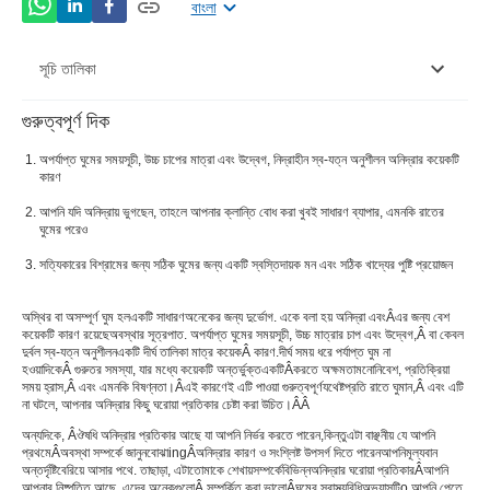
বাংলা
সূচি তালিকা
গুরুত্বপূর্ণ দিক
অনিদ্রার জন্য ঘরোয়া প্রতিকার
অপর্যাপ্ত ঘুমের সময়সূচী, উচ্চ চাপের মাত্রা এবং উদ্বেগ, নিদ্রাহীন স্ব-যত্ন অনুশীলন অনিদ্রার কয়েকটি
অনিদ্রার কারণ
কারণ
আপনি যদি অনিদ্রায় ভুগছেন, তাহলে আপনার ক্লান্তি বোধ করা খুবই সাধারণ ব্যাপার, এমনকি রাতের
অনিদ্রার লক্ষণ
ঘুমের পরেও
অনিদ্রার জন্য চিকিত্সা
সত্যিকারের বিশ্রামের জন্য সঠিক ঘুমের জন্য একটি স্বস্তিদায়ক মন এবং সঠিক খাদ্যের পুষ্টি প্রয়োজন
অস্থির বা অসম্পূর্ণ ঘুম হল
একটি সাধারণ
অনেকের জন্য দুর্ভোগ
. একে বলা হয় অনিদ্রা এবংÂ
এর জন্য বেশ
কয়েকটি কারণ রয়েছে
অবস্থার সূত্রপাত
. অপর্যাপ্ত ঘুমের সময়সূচী, উচ্চ মাত্রার চাপ এবং উদ্বেগ
,
Â বা কেবল
দুর্বল স্ব-যত্ন অনুশীলন
একটি দীর্ঘ তালিকা মাত্র কয়েক
Â কারণ
.
দীর্ঘ সময় ধরে পর্যাপ্ত ঘুম না
হওয়া
দিকে
Â গুরুতর সমস্যা, যার মধ্যে কয়েকটি অন্তর্ভুক্ত
একটি
Â
করতে অক্ষমতা
মনোনিবেশ, প্রতিক্রিয়া
সময় হ্রাস
,
Â এবং এমনকি বিষণ্নতা।Â
এই কারণেই এটি পাওয়া গুরুত্বপূর্ণ
যথেষ্ট
প্রতি রাতে ঘুমান
,
Â এবং এটি
না ঘটলে, আপনার অনিদ্রার কিছু ঘরোয়া প্রতিকার চেষ্টা করা উচিত।
Â
Â
অন্যদিকে, Â
ঔষধি অনিদ্রার প্রতিকার আছে যা আপনি নির্ভর করতে পারেন,
কিন্তু
এটা বাঞ্ছনীয় যে আপনি
প্রথমেÂ
অবস্থা সম্পর্কে জানুন
বোঝা
ing
Â
অনিদ্রার কারণ ও সংশ্লিষ্ট উপসর্গ দিতে পারেন
আপনি
মূল্যবান
অন্তর্দৃষ্টি
বেরিয়ে আসার পথে
. তাছাড়া, এটা
তোমাকে শেখায়
সম্পর্কে
বিভিন্ন
অনিদ্রার ঘরোয়া প্রতিকার
Â
আপনি
আপনার নিষ্পত্তি আছে. এদের অনেকগুলো
Â সম্পর্কিত করা ভালোÂ
ঘুমের স্বাস্থ্যবিধি
অভ্যাস
টি
o আপনি পেতে