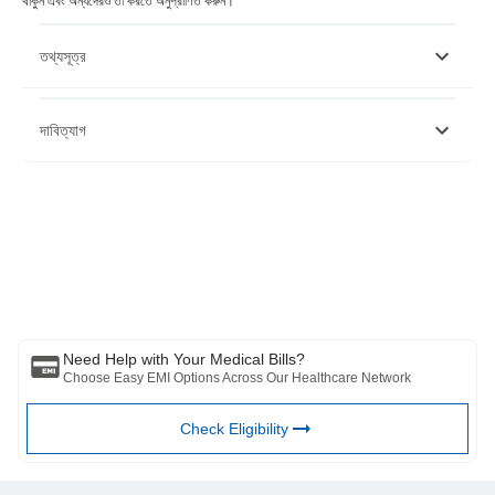
থাকুন এবং অন্যদেরও তা করতে অনুপ্রাণিত করুন।
তথ্যসূত্র
https://www.who.int/campaigns/world-no-tobacco-day/2022
দাবিত্যাগ
https://www.who.int/campaigns/world-no-tobacco-
day/2022/calls-to-action
দয়া করে মনে রাখবেন যে এই নিবন্ধটি শুধুমাত্র তথ্যগত উদ্দেশ্যে তৈরি করা হয়েছে এবং বাজাজ
ফিনসার্ভ হেলথ লিমিটেড (“BFHL”) কোনো দায়িত্ব বহন করে না লেখক/পর্যালোচক/প্রবর্তক কর্তৃক
প্রকাশিত মতামত/পরামর্শ/তথ্যের। এই নিবন্ধটিকে কোনো চিকিৎসা পরামর্শের বিকল্প হিসেবে বিবেচনা
করা উচিত নয়, রোগ নির্ণয় বা চিকিত্সা। সর্বদা আপনার বিশ্বস্ত চিকিত্সক/যোগ্য স্বাস্থ্যসেবার সাথে
পরামর্শ করুন আপনার চিকিৎসা অবস্থা মূল্যায়ন পেশাদার. উপরের নিবন্ধটি একটি দ্বারা পর্যালোচনা করা
হয়েছে যোগ্য ডাক্তার এবং BFHL কোনো তথ্যের জন্য কোনো ক্ষতির জন্য দায়ী নয় অথবা কোনো
তৃতীয় পক্ষের দ্বারা প্রদত্ত পরিষেবা।
Need Help with Your Medical Bills?
Choose Easy EMI Options Across Our Healthcare Network
Check Eligibility