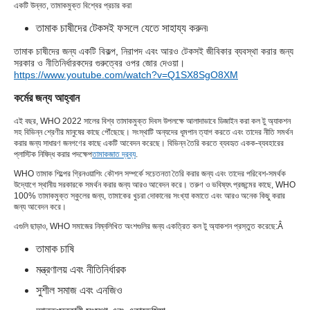
একটি উন্নত, তামাকমুক্ত বিশ্বের প্রচার করা
তামাক চাষীদের টেকসই ফসলে যেতে সাহায্য করুন৷
তামাক চাষীদের জন্য একটি বিকল্প, নিরাপদ এবং আরও টেকসই জীবিকার ব্যবস্থা করার জন্য
সরকার ও নীতিনির্ধারকদের গুরুত্বের ওপর জোর দেওয়া।
https://www.youtube.com/watch?v=Q1SX8SgO8XM
কর্মের জন্য আহ্বান
এই বছর, WHO 2022 সালের বিশ্ব তামাকমুক্ত দিবস উপলক্ষে আলাদাভাবে ডিজাইন করা কল টু অ্যাকশন
সহ বিভিন্ন শ্রেণীর মানুষের কাছে পৌঁছেছে। সংস্থাটি অন্যদের ধূমপান ত্যাগ করতে এবং তাদের নীতি সমর্থন
করার জন্য সাধারণ জনগণের কাছে একটি আবেদন করেছে। বিভিন্ন তৈরি করতে ব্যবহৃত একক-ব্যবহারের
প্লাস্টিক নিষিদ্ধ করার পদক্ষেপ
তামাকজাত দ্রব্য
.
WHO তামাক শিল্পের গ্রিনওয়াশিং কৌশল সম্পর্কে সচেতনতা তৈরি করার জন্য এবং তাদের পরিবেশ-সমর্থক
উদ্যোগে স্থানীয় সরকারকে সমর্থন করার জন্য আরও আবেদন করে। তরুণ ও ভবিষ্যৎ প্রজন্মের কাছে, WHO
100% তামাকমুক্ত স্কুলের জন্য, তামাকের খুচরা দোকানের সংখ্যা কমাতে এবং আরও অনেক কিছু করার
জন্য আবেদন করে।
এগুলি ছাড়াও, WHO সমাজের নিম্নলিখিত অংশগুলির জন্য একত্রিত কল টু অ্যাকশন প্রস্তুত করেছে:Â
তামাক চাষি
মন্ত্রণালয় এবং নীতিনির্ধারক
সুশীল সমাজ এবং এনজিও