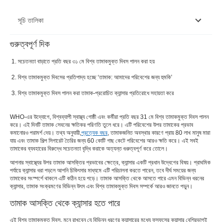
সূচি তালিকা
গুরুত্বপূর্ণ দিক
তামাক আসক্তি থেকে ক্যান্সার হতে পারে
সচেতনতা বাড়াতে প্রতি বছর ৩১ মে বিশ্ব তামাকমুক্ত দিবস পালন করা হয়
বিশ্ব তামাকমুক্ত দিবস 2022Â সম্পর্কে
বিশ্ব তামাকমুক্ত দিবসের প্রতিপাদ্য হচ্ছে ‘তামাক: আমাদের পরিবেশের জন্য হুমকি’
তামাক ব্যবহার নিয়ন্ত্রণে জনগণকে পরামর্শ
বিশ্ব তামাকমুক্ত দিবস পালন করা তামাক-প্ররোচিত ক্যান্সার প্রতিরোধে সহায়তা করে
তামাক সংক্রমণের উৎস
WHO-এর উদ্যোগে, বিশ্বব্যাপী স্বাস্থ্য গোষ্ঠী এবং কর্মীরা প্রতি বছর 31 মে বিশ্ব তামাকমুক্ত দিবস পালন
করে। এই দিনটি তামাক সেবনের ক্ষতিকর পরিণতি তুলে ধরে। এটি পরিবেশের উপর তামাকের প্রভাব
কমানোরও পরামর্শ দেয়। তথ্য অনুযায়ী,
প্রত্যেক বছর
, তামাকজনিত অবস্থার কারণে প্রায় 80 লাখ মানুষ মারা
যায় এবং তামাক শিল্প সিগারেট তৈরির জন্য 60 কোটি গাছ কেটে পরিবেশের আরও ক্ষতি করে। এই সবই
তামাকের ব্যবহারের বিরুদ্ধে সচেতনতা বৃদ্ধি করাকে অত্যন্ত গুরুত্বপূর্ণ করে তোলে।
আপনার স্বাস্থ্যের উপর তামাক আসক্তির প্রভাবের ক্ষেত্রে, ক্যান্সার একটি প্রধান উদ্বেগের বিষয়। প্রাথমিক
পর্যায়ে ক্যান্সার ধরা পড়লে আপনি চিকিৎসার মাধ্যমে এটি পরিচালনা করতে পারেন, তবে দীর্ঘ সময়ের জন্য
তামাকের সংস্পর্শে থাকলে এটি কঠিন হয়ে পড়ে। তামাক আসক্তি থেকে আসতে পারে এমন বিভিন্ন ধরনের
ক্যান্সার, তামাক সংক্রমণের বিভিন্ন উৎস এবং বিশ্ব তামাকমুক্ত দিবস সম্পর্কে আরও জানতে পড়ুন।
তামাক আসক্তি থেকে ক্যান্সার হতে পারে
এই বিশ্ব তামাকমুক্ত দিবস, মনে রাখবেন যে বিভিন্ন ধরণের ক্যান্সারের মধ্যে ফুসফুসের ক্যান্সার বেশিরভাগই