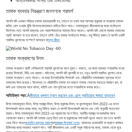
আন্তঃসরকারী সংস্থা এবং একাডেমিয়া
তামাক ব্যবহার নিয়ন্ত্রণে জনগণকে পরামর্শ
আপনি যদি একজন সক্রিয় তামাক ব্যবহারকারী হন, তাহলে তা ত্যাগ করা আপনার ক্যান্সার বা অন্যান্য তামাক-
জনিত রোগ হওয়ার ঝুঁকি উল্লেখযোগ্যভাবে কমিয়ে দিতে পারে। তামাকমুক্ত জীবনযাপনের জন্য সর্বোত্তম
নির্দেশনা পেতে আপনি ডাক্তার এবং পরামর্শদাতাদের সাহায্য নিতে পারেন। আপনি যদি কোনো প্রকার তামাকের
প্রতি আসক্ত না হয়ে থাকেন, তাহলে এটাই বেঁচে থাকার সর্বোত্তম উপায়। শুধু নিশ্চিত করুন যে আপনি একটি
প্যাসিভ ধূমপানের সংস্পর্শে আসছেন না
সুস্থ জীবন
.
তামাক সংক্রমণের উৎস
তামাক সংক্রমণ শব্দটি বেশিরভাগই সরাসরি ধূমপানের সাথে যুক্ত। ভারতে, এর জন্য ব্যবহৃত পণ্যগুলির মধ্যে
রয়েছে সিগারেট, বিড়ি এবং হুক্কা। যাইহোক, আপনি যদি ধূমপায়ী না হন, তবুও আপনি প্যাসিভ ধূমপান থেকে
তামাক সংক্রমণ পেতে পারেন। তা ছাড়া ইলেকট্রনিক সিগারেট এবং ধোঁয়াবিহীন তামাকজাত দ্রব্যের মতো
তামাকের উৎস রয়েছে। উল্লেখ্য যে ধোঁয়াবিহীন তামাক হল ভারতে তামাক সেবনের সবচেয়ে সাধারণ রূপ, যা
জর্দা এবং তামাকের সাথে গুটখা, খাইনি এবং পান কুইডের মতো পণ্যগুলিকে কভার করে।
অতিরিক্ত পড়া:
Â
কীভাবে ধূমপান ত্যাগ করবেন এবং রোগ প্রতিরোধ ক্ষমতা বাড়াবেন
বিশ্ব তামাকমুক্ত দিবস, বিশ্ব স্বাস্থ্য দিবস, বিশ্ব ক্যান্সার দিবস, বা ধূমপানমুক্ত দিবস 2022-এর মতো
উপলক্ষগুলি পালন করার সময়, শুধু নিশ্চিত করুন যে আপনি উদ্দেশ্যগুলি জানেন এবং সেই অনুযায়ী সচেতনতা
বাড়ান। বিশ্ব তামাকমুক্ত দিবস 2022-এর প্রচারণায় অংশ নিতে, স্থানীয় স্বাস্থ্য সংস্থাগুলির সাথে
যোগাযোগ করুন। আপনি যদি তামাক ছেড়ে দিতে চান বা ক্যান্সারের লক্ষণগুলি সন্দেহ করতে চান তবে আপনি
বেছে নিতে পারেন
অনলাইন ডাক্তার পরামর্শ
চালু
বাজাজ ফিনসার্ভ হেলথ
. আমাদের ওয়েবসাইট বা অ্যাপে কার্যকর
চিকিৎসার জন্য সময়মত পরামর্শ পান। স্মার্ট জীবনযাপন এবং একটি সবুজ পরিবেশের জন্য, তামাক থেকে দূরে