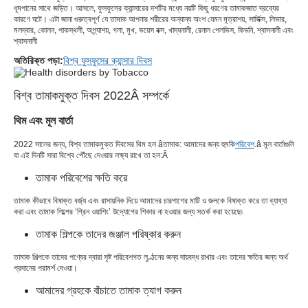
ধূমপানের সাথে জড়িত। আসলে, ফুসফুসের ক্যান্সারের দশটির মধ্যে নয়টি কিছু ধরণের তামাকজাত দ্রব্যের
কারণে ঘটে। এটা জানা গুরুত্বপূর্ণ যে তামাক আপনার শরীরের অন্যান্য অংশ যেমন মূত্রাশয়, সার্ভিক্স, লিভার,
মলদ্বার, কোলন, পাকস্থলী, অগ্ন্যাশয়, গলা, মুখ, ভয়েস বক্স, খাদ্যনালী, রেনাল পেলভিস, কিডনি, শ্বাসনালী এবং
শ্বাসনালী
অতিরিক্ত পড়া:
বিশ্ব ফুসফুসের ক্যান্সার দিবস
বিশ্ব তামাকমুক্ত দিবস 2022Â সম্পর্কে
থিম এবং মূল বার্তা
2022 সালের জন্য, বিশ্ব তামাকমুক্ত দিবসের থিম হল âতামাক: আমাদের জন্য হুমকি
পরিবেশ
.â মূল বার্তাগুলি
যা এই দিনটি সারা বিশ্বে পৌঁছে দেওয়ার লক্ষ্য রাখে তা হল:Â
তামাক পরিবেশের ক্ষতি করে
তামাক কীভাবে বিষাক্ত বর্জ্য এবং রাসায়নিক দিয়ে আমাদের চারপাশের মাটি ও জলকে বিষাক্ত করে তা ব্যাখ্যা
করা এবং তামাক শিল্পের ‘গ্রিন ওয়াশিং’ উদ্যোগের শিকার না হওয়ার জন্য সতর্ক করা হয়েছে৷
তামাক শিল্পকে তাদের জঞ্জাল পরিষ্কার করুন
তামাক শিল্পকে তাদের পণ্যের দ্বারা সৃষ্ট পরিবেশগত লুণ্ঠনের জন্য দায়বদ্ধ রাখার এবং তাদের ক্ষতির জন্য অর্থ
প্রদানের পরামর্শ দেওয়া।
আমাদের গ্রহকে বাঁচাতে তামাক ত্যাগ করুন