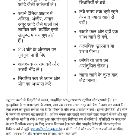
स्थितियों से बचें।
आदि जैसी सब्जियाँ लें।
लंबे समय तक भूखे रहने
अपने दैनिक आहार में
के बाद ज्यादा खाने से
आँवला, अंजीर, अनार,
बचें।
अंगूर आदि जैसे फलों को
शामिल करें, क्योंकि इनमें
खट्टे फल और दही एक
उत्कृष्ट पाचन गुण होते
साथ खाने से बचें.
हैं।
अत्यधिक धूम्रपान या
2-3 घंटे के अंतराल पर
शराब पीना।
गुनगुना पानी पिएं।
कॉफ़ी या चाय का
आवश्यक आराम करें और
असंतुलित सेवन।
अच्छी नींद लें।
खाना खाने के तुरंत बाद
नियमित रूप से ध्यान और
लेट जाना।
योग का अभ्यास करें।
न्यूनतम करने के लिए
सीने में जलन, आयुर्वेदिक घरेलू उपचार
Â सुरक्षित और प्रभावी हैं। इन
प्राकृतिक के साथ
नाराज़गी के उपाय
, आप एक स्वस्थ पाचन तंत्र की दिशा में काम कर सकते हैं।
ऐसा करने का दूसरा तरीका यह है कि भोजन के बीच लंबा अंतराल न रखें। इससे एसिडिटी और सीने
में जलन की समस्या बढ़ सकती है। अधिक नमक और खट्टे स्वाद वाले खाद्य पदार्थों से बचें और खुद
को अधिक खाने से रोकें। तला हुआ और जंक फूड निश्चित रूप से वर्जित है! एसिडिटी पर काबू पाने
के बारे में अधिक सलाह के लिए, बजाज फिनसर्व हेल्थ पर शीर्ष आयुर्वेद विशेषज्ञों और प्राकृतिक
चिकित्सकों से जुड़ें।
एक अपॉइंटमेंट बुक करें
कुछ ही मिनटों में और अपनी समस्याओं को अलविदा
कहें। स्वस्थ पेट और प्रसन्न मन के साथ जीना शुरू करें!