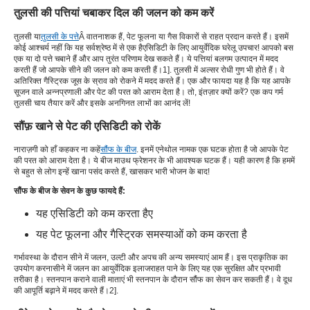
तुलसी की पत्तियां चबाकर दिल की जलन को कम करें
तुलसी या
तुलसी के पत्ते
Â वातनाशक हैं, पेट फूलना या गैस विकारों से राहत प्रदान करते हैं। इसमें
कोई आश्चर्य नहीं कि यह सर्वश्रेष्ठ में से एक है
एसिडिटी के लिए आयुर्वेदिक घरेलू उपचार
! आपको बस
एक या दो पत्ते चबाने हैं और आप तुरंत परिणाम देख सकते हैं। ये पत्तियां बलगम उत्पादन में मदद
करती हैं जो आपके सीने की जलन को कम करती हैं।
1
]. तुलसी में अल्सर रोधी गुण भी होते हैं। वे
अतिरिक्त गैस्ट्रिक जूस के स्राव को रोकने में मदद करते हैं। एक और फायदा यह है कि यह आपके
सूजन वाले अन्नप्रणाली और पेट की परत को आराम देता है। तो, इंतज़ार क्यों करें? एक कप गर्म
तुलसी चाय तैयार करें और इसके अनगिनत लाभों का आनंद लें!
सौंफ़ खाने से पेट की एसिडिटी को रोकें
नाराज़गी को हाँ कहकर ना कहें
सौंफ के बीज
. इनमें एनेथोल नामक एक घटक होता है जो आपके पेट
की परत को आराम देता है। ये बीज माउथ फ्रेशनर के भी आवश्यक घटक हैं। यही कारण है कि हममें
से बहुत से लोग इन्हें खाना पसंद करते हैं, खासकर भारी भोजन के बाद!
सौंफ के बीज के सेवन के कुछ फायदे हैं:
यह एसिडिटी को कम करता है
ए
यह पेट फूलना और गैस्ट्रिक समस्याओं को कम करता है
गर्भावस्था के दौरान सीने में जलन, उल्टी और अपच की अन्य समस्याएं आम हैं। इस प्राकृतिक का
उपयोग करना
सीने में जलन का आयुर्वेदिक इलाज
राहत पाने के लिए यह एक सुरक्षित और प्रभावी
तरीका है। स्तनपान कराने वाली माताएं भी स्तनपान के दौरान सौंफ का सेवन कर सकती हैं। वे दूध
की आपूर्ति बढ़ाने में मदद करते हैं।
2
].