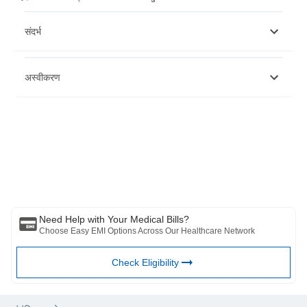
संदर्भ
https://www.ncbi.nlm.nih.gov/pmc/articles/PMC3331186/pdf/ASL-
अस्वीकरण
15-53.pdf
https://www.researchgate.net/profile/Gurmeet-Sarla-
2/publication/335840673_Saunf_Do_we_really_need_fennel_seeds
Do-we-really-need-fennel-seeds-after-a-meal.pdf
कृपया ध्यान दें कि यह लेख केवल सूचनात्मक उद्देश्यों के लिए है और बजाज फिनसर्व हेल्थ
https://www.phytojournal.com/vol1Issue3/Issue_sept_2012/9.1.pdf
लिमिटेड ('बीएफएचएल') की कोई जिम्मेदारी नहीं है लेखक/समीक्षक/प्रवर्तक द्वारा व्यक्त/दिए
गए विचारों/सलाह/जानकारी का। इस लेख को किसी चिकित्सकीय सलाह का विकल्प नहीं
माना जाना चाहिए, निदान या उपचार। हमेशा अपने भरोसेमंद चिकित्सक/योग्य स्वास्थ्य सेवा
से परामर्श लें आपकी चिकित्सा स्थिति का मूल्यांकन करने के लिए पेशेवर। उपरोक्त आलेख
की समीक्षा द्वारा की गई है योग्य चिकित्सक और BFHL किसी भी जानकारी या के लिए किसी
भी नुकसान के लिए ज़िम्मेदार नहीं है किसी तीसरे पक्ष द्वारा प्रदान की जाने वाली सेवाएं।
Need Help with Your Medical Bills?
Choose Easy EMI Options Across Our Healthcare Network
Check Eligibility