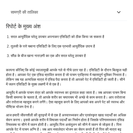
सामग्री की तालिका
रिपोर्ट के मुख्य अंश
एसिड रिफ्लक्स के लिए आयुर्वेदिक उपचार
सरल आयुर्वेदिक घरेलू उपचार अपनाकर एसिडिटी को ठीक किया जा सकता है
Â एसिड रिफ्लक्स/जीईआरडी के लक्षण
तुलसी के पत्ते चबाना एसिडिटी के लिए एक प्रभावी आयुर्वेदिक उपाय है
एसिडिटी के लिए आयुर्वेदिक उपचार
सौंफ़ के बीज खाना नाराज़गी का एक और सरल घरेलू उपचार है
एसिड रिफ्लक्स को रोकने के लिए आयुर्वेद युक्तियाँ
कल्पना कीजिए कि कोई ज्वालामुखी आपके गले से नीचे उतर रहा है। एसिडिटी के दौरान बिल्कुल यही
होता है। आपका पेट एक एसिड स्रावित करता है जो पाचन प्रक्रिया में महत्वपूर्ण भूमिका निभाता है।
लेकिन जब यह अत्यधिक मात्रा में एसिड पैदा करता है तो आपको पेट में एसिडिटी हो जाती है। सीने
में जलन एसिडिटी के मुख्य लक्षणों में से एक है।
आयुर्वेद में आपके पाचन तंत्र को आपके स्वास्थ्य का द्वारपाल कहा जाता है। जब आपका पाचन बिना
किसी समस्या के चलता है, तो आपके शरीर का चयापचय भी अच्छे से काम करता है। आप तरोताजा
और तरोताजा महसूस करने लगेंगे। ऐसा महसूस करने के लिए आपको बस अपने पेट को स्वस्थ और
पौष्टिक भोजन देना है।
आज हमारी जीवनशैली की बुराइयों में से एक है अस्वास्थ्यकर और प्रसंस्कृत खाद्य पदार्थों का अधिक
सेवन करना। इससे आपके शरीर में विषाक्त पदार्थों का निर्माण होता है जिसके परिणामस्वरूप एसिड
रिफ्लक्स या सीने में जलन होती है। आयुर्वेद पित्त असंतुलन को सीने में जलन से जोड़ता है। पित्त
आपके पेट में पाचन अग्नि है। जब आप मसालेदार भोजन का सेवन करते हैं तो पित्त की मात्रा बढ़