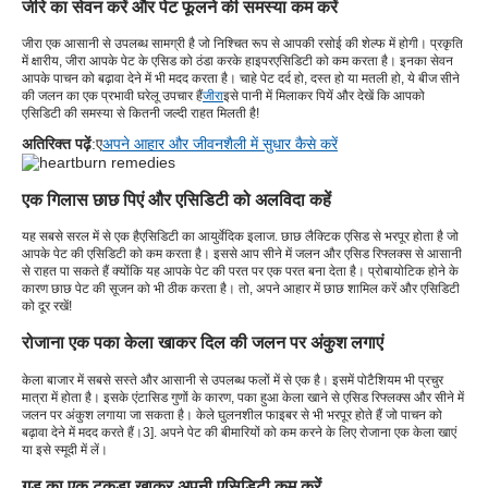
जीरे का सेवन करें और पेट फूलने की समस्या कम करें
जीरा एक आसानी से उपलब्ध सामग्री है जो निश्चित रूप से आपकी रसोई की शेल्फ में होगी। प्रकृति
में क्षारीय, जीरा आपके पेट के एसिड को ठंडा करके हाइपरएसिडिटी को कम करता है। इनका सेवन
आपके पाचन को बढ़ावा देने में भी मदद करता है। चाहे पेट दर्द हो, दस्त हो या मतली हो, ये बीज सीने
की जलन का एक प्रभावी घरेलू उपचार हैं
जीरा
इसे पानी में मिलाकर पियें और देखें कि आपको
एसिडिटी की समस्या से कितनी जल्दी राहत मिलती है!
अतिरिक्त पढ़ें
:ए
अपने आहार और जीवनशैली में सुधार कैसे करें
एक गिलास छाछ पिएं और एसिडिटी को अलविदा कहें
यह सबसे सरल में से एक है
एसिडिटी का आयुर्वेदिक इलाज
. छाछ लैक्टिक एसिड से भरपूर होता है जो
आपके पेट की एसिडिटी को कम करता है। इससे आप सीने में जलन और एसिड रिफ्लक्स से आसानी
से राहत पा सकते हैं क्योंकि यह आपके पेट की परत पर एक परत बना देता है। प्रोबायोटिक होने के
कारण छाछ पेट की सूजन को भी ठीक करता है। तो, अपने आहार में छाछ शामिल करें और एसिडिटी
को दूर रखें!
रोजाना एक पका केला खाकर दिल की जलन पर अंकुश लगाएं
केला बाजार में सबसे सस्ते और आसानी से उपलब्ध फलों में से एक है। इसमें पोटैशियम भी प्रचुर
मात्रा में होता है। इसके एंटासिड गुणों के कारण, पका हुआ केला खाने से एसिड रिफ्लक्स और सीने में
जलन पर अंकुश लगाया जा सकता है। केले घुलनशील फाइबर से भी भरपूर होते हैं जो पाचन को
बढ़ावा देने में मदद करते हैं।
3
]. अपने पेट की बीमारियों को कम करने के लिए रोजाना एक केला खाएं
या इसे स्मूदी में लें।
गुड़ का एक टुकड़ा खाकर अपनी एसिडिटी कम करें