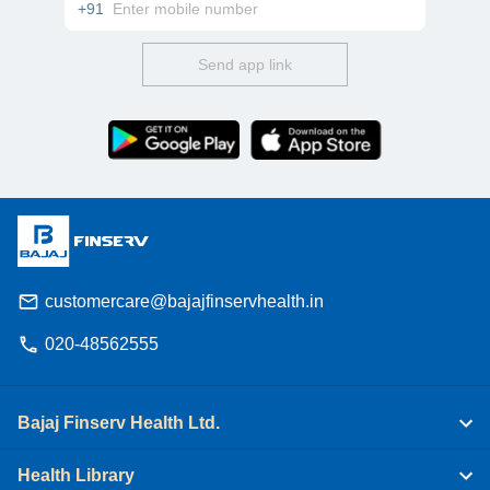
+91
Send app link
customercare@bajajfinservhealth.in
020-48562555
Bajaj Finserv Health Ltd.
Health Library