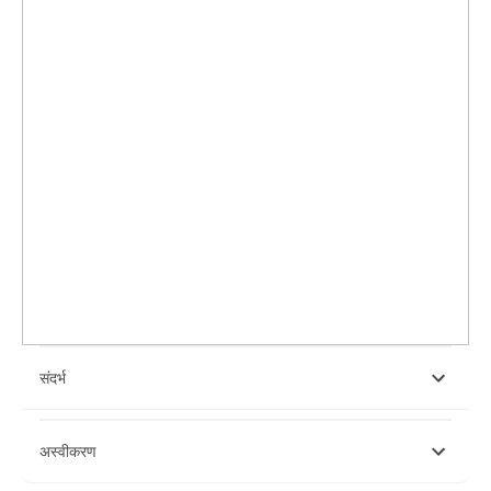
संदर्भ
https://www.researchgate.net/profile/K-Saravanan-
अस्वीकरण
6/publication/330933150_Tax_Saving_Scheme_and_Tax_Saving_In
18_2018-19/links/5c5c2697299bf1d14cb30a7f/Tax-Saving-