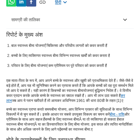
हिंदी
सामग्री की तालिका
रिपोर्ट के मुख्य अंश
होने के फायदेबच्चों के लिए स्वास्थ्य बीमाए
बाल स्वास्थ्य बीमा योजनाएँ चिकित्सा और परिधीय लागतों को कवर करती हैं
खरीदारी करते समय विचार करने योग्य महत्वपूर्ण कारकबच्चों का
बच्चों के लिए व्यक्तिगत स्वास्थ्य बीमा विभिन्न स्वास्थ्य खर्चों को कवर करता है
बीमाए
परिवार के लिए बीमा योजनाएं कम प्रीमियम पर पूरे परिवार को कवर करती हैं
के लिए एक मार्गदर्शकनवजात शिशु के लिए स्वास्थ्य बीमाए
एक माता-पिता के रूप में, आप अपने बच्चे के स्वास्थ्य और खुशी को प्राथमिकता देते हैं। जैसे-जैसे वे
बड़े होते हैं, आप यह भी सुनिश्चित करने का प्रयास करते हैं कि आपके बच्चों को वह पूरा समर्थन मिले
जो आप दे सकते हैं। यही कारण है कि
बच्चों का स्वास्थ्य बीमा
योजनाएं बुद्धिमान निवेश हैं। वे वित्तीय
कवर प्रदान करके आपके बच्चे के स्वास्थ्य का ख्याल रखते हैं। आप भी लाभ उठा सकते हैं
कर
लाभ
जब आप ये प्लान खरीदते हैं तो आयकर अधिनियम 1961 की धारा 80डी के तहत [
1
].
ए
बच्चे का स्वास्थ्य प्राप्त करते समय
बीमा योजना
, आप विभिन्न प्रकार की सुविधाओं के साथ विभिन्न
विकल्पों में से चुन सकते हैं। इसके आधार पर सबसे उपयुक्त विकल्प का चयन करें
बीमा - राशि
और
प्रीमियम के साथ आप सहज हैं
बच्चों के लिए स्वास्थ्य बीमा
Â या तो व्यक्तिगत हो सकता है
बाल
स्वास्थ्य बीमा योजनाएं
Â या का हिस्सा
परिवार के लिए बीमा योजना
. इस सरल और त्वरित मार्गदर्शिका
के साथ और अधिक जानने के लिए आगे पढ़ें
बच्चों का स्वास्थ्य बीमा
.
ए
होने के फायदे
बच्चों के लिए स्वास्थ्य बीमा
ए