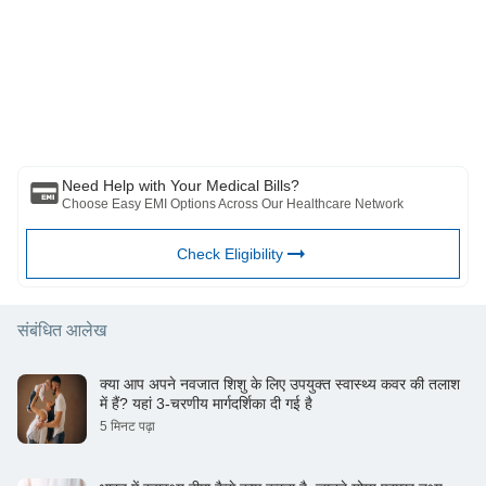
Scheme-and-Tax-Saving-Instruments-of-Income-Tax-in-India-
AY-2017-18-2018-19.pdf
कृपया ध्यान दें कि यह लेख केवल सूचनात्मक उद्देश्यों के लिए है और बजाज फिनसर्व हेल्थ
https://d1wqtxts1xzle7.cloudfront.net/62619219/6576-
लिमिटेड ('बीएफएचएल') की कोई जिम्मेदारी नहीं है लेखक/समीक्षक/प्रवर्तक द्वारा व्यक्त/दिए
Article_Text-12214-1-10-2020022220200331-2953-
गए विचारों/सलाह/जानकारी का। इस लेख को किसी चिकित्सकीय सलाह का विकल्प नहीं
161wpa9-with-cover-page-v2.pdf?
माना जाना चाहिए, निदान या उपचार। हमेशा अपने भरोसेमंद चिकित्सक/योग्य स्वास्थ्य सेवा
Expires=1636362486&Signature=AteVWjgcL4DNr0Yr8wonW2vM3
से परामर्श लें आपकी चिकित्सा स्थिति का मूल्यांकन करने के लिए पेशेवर। उपरोक्त आलेख
3ccso4k21zdCCIhKl4APfDfXOZF~ehSW5Zx95txMVjKVFcSRilk44u
की समीक्षा द्वारा की गई है योग्य चिकित्सक और BFHL किसी भी जानकारी या के लिए किसी
AllrCCnPTz8YKxPUI5v4vs078jq5YBSO7dzKtu-fG-8reKu-
भी नुकसान के लिए ज़िम्मेदार नहीं है किसी तीसरे पक्ष द्वारा प्रदान की जाने वाली सेवाएं।
J5A6e8RrUspQyT7YICvp38vfyhJrmepW20GiA-
8WsxJhcYBh8LkD3To2ynkoo1ZNMFju1OxUYQtgK7I3h7e4vrL03dP
Pair-Id=APKAJLOHF5GGSLRBV4ZA
Need Help with Your Medical Bills?
Choose Easy EMI Options Across Our Healthcare Network
Check Eligibility
संबंधित आलेख
क्या आप अपने नवजात शिशु के लिए उपयुक्त स्वास्थ्य कवर की तलाश
में हैं? यहां 3-चरणीय मार्गदर्शिका दी गई है
5 मिनट पढ़ा