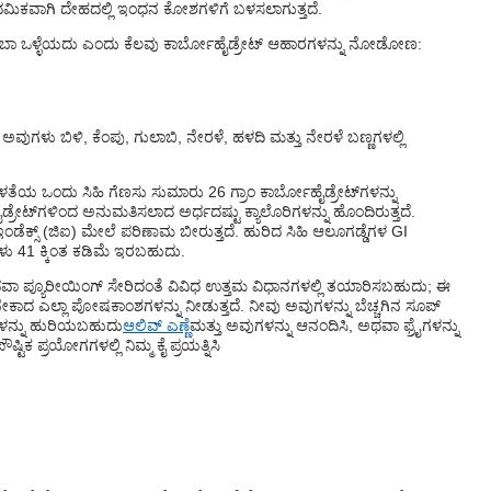
ಥಮಿಕವಾಗಿ ದೇಹದಲ್ಲಿ ಇಂಧನ ಕೋಶಗಳಿಗೆ ಬಳಸಲಾಗುತ್ತದೆ.
ೆ ತುಂಬಾ ಒಳ್ಳೆಯದು ಎಂದು ಕೆಲವು ಕಾರ್ಬೋಹೈಡ್ರೇಟ್ ಆಹಾರಗಳನ್ನು ನೋಡೋಣ:
 ಅವುಗಳು ಬಿಳಿ, ಕೆಂಪು, ಗುಲಾಬಿ, ನೇರಳೆ, ಹಳದಿ ಮತ್ತು ನೇರಳೆ ಬಣ್ಣಗಳಲ್ಲಿ
ಅಳತೆಯ ಒಂದು ಸಿಹಿ ಗೆಣಸು ಸುಮಾರು 26 ಗ್ರಾಂ ಕಾರ್ಬೋಹೈಡ್ರೇಟ್‌ಗಳನ್ನು
ೈಡ್ರೇಟ್‌ಗಳಿಂದ ಅನುಮತಿಸಲಾದ ಅರ್ಧದಷ್ಟು ಕ್ಯಾಲೊರಿಗಳನ್ನು ಹೊಂದಿರುತ್ತದೆ.
ಇಂಡೆಕ್ಸ್ (ಜಿಐ) ಮೇಲೆ ಪರಿಣಾಮ ಬೀರುತ್ತದೆ. ಹುರಿದ ಸಿಹಿ ಆಲೂಗಡ್ಡೆಗಳ GI
ು 41 ಕ್ಕಿಂತ ಕಡಿಮೆ ಇರಬಹುದು.
 ಅಥವಾ ಪ್ಯೂರೀಯಿಂಗ್ ಸೇರಿದಂತೆ ವಿವಿಧ ಉತ್ತಮ ವಿಧಾನಗಳಲ್ಲಿ ತಯಾರಿಸಬಹುದು; ಈ
ಕಾದ ಎಲ್ಲಾ ಪೋಷಕಾಂಶಗಳನ್ನು ನೀಡುತ್ತದೆ. ನೀವು ಅವುಗಳನ್ನು ಬೆಚ್ಚಗಿನ ಸೂಪ್
ಳನ್ನು ಹುರಿಯಬಹುದು
ಆಲಿವ್ ಎಣ್ಣೆ
ಮತ್ತು ಅವುಗಳನ್ನು ಆನಂದಿಸಿ, ಅಥವಾ ಫ್ರೈಗಳನ್ನು
ಕ ಪ್ರಯೋಗಗಳಲ್ಲಿ ನಿಮ್ಮ ಕೈ ಪ್ರಯತ್ನಿಸಿ