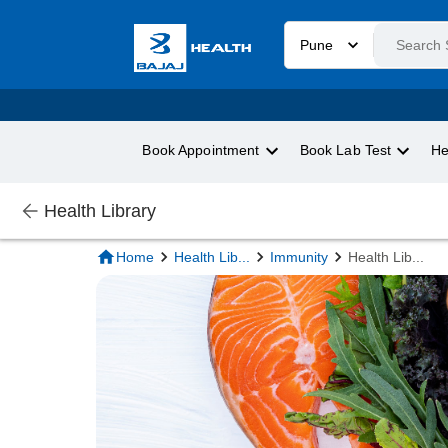
Pune
Book Appointment
Book Lab Test
He
Health Library
Home
Health Lib
...
Immunity
Health Lib
...