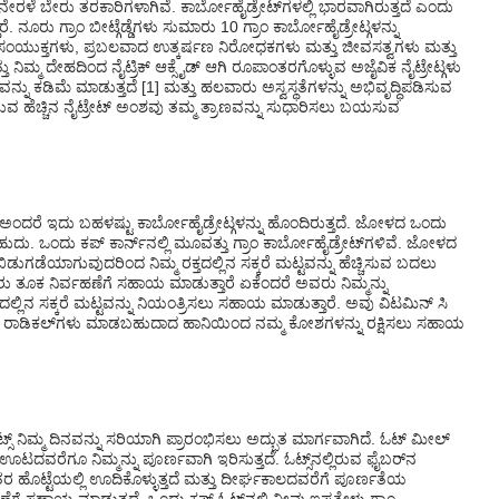
ಳು ನೇರಳೆ ಬೇರು ತರಕಾರಿಗಳಾಗಿವೆ. ಕಾರ್ಬೋಹೈಡ್ರೇಟ್‌ಗಳಲ್ಲಿ ಭಾರವಾಗಿರುತ್ತದೆ ಎಂದು
. ನೂರು ಗ್ರಾಂ ಬೀಟ್ಗೆಡ್ಡೆಗಳು ಸುಮಾರು 10 ಗ್ರಾಂ ಕಾರ್ಬೋಹೈಡ್ರೇಟ್ಗಳನ್ನು
ಸಸ್ಯ ಸಂಯುಕ್ತಗಳು, ಪ್ರಬಲವಾದ ಉತ್ಕರ್ಷಣ ನಿರೋಧಕಗಳು ಮತ್ತು ಜೀವಸತ್ವಗಳು ಮತ್ತು
ು ನಿಮ್ಮ ದೇಹದಿಂದ ನೈಟ್ರಿಕ್ ಆಕ್ಸೈಡ್ ಆಗಿ ರೂಪಾಂತರಗೊಳ್ಳುವ ಅಜೈವಿಕ ನೈಟ್ರೇಟ್ಗಳು
ಡವನ್ನು ಕಡಿಮೆ ಮಾಡುತ್ತದೆ [1] ಮತ್ತು ಹಲವಾರು ಅಸ್ವಸ್ಥತೆಗಳನ್ನು ಅಭಿವೃದ್ಧಿಪಡಿಸುವ
ಲಿರುವ ಹೆಚ್ಚಿನ ನೈಟ್ರೇಟ್ ಅಂಶವು ತಮ್ಮ ತ್ರಾಣವನ್ನು ಸುಧಾರಿಸಲು ಬಯಸುವ
ಅಂದರೆ ಇದು ಬಹಳಷ್ಟು ಕಾರ್ಬೋಹೈಡ್ರೇಟ್ಗಳನ್ನು ಹೊಂದಿರುತ್ತದೆ. ಜೋಳದ ಒಂದು
ಹುದು. ಒಂದು ಕಪ್ ಕಾರ್ನ್‌ನಲ್ಲಿ ಮೂವತ್ತು ಗ್ರಾಂ ಕಾರ್ಬೋಹೈಡ್ರೇಟ್‌ಗಳಿವೆ. ಜೋಳದ
 ಬಿಡುಗಡೆಯಾಗುವುದರಿಂದ ನಿಮ್ಮ ರಕ್ತದಲ್ಲಿನ ಸಕ್ಕರೆ ಮಟ್ಟವನ್ನು ಹೆಚ್ಚಿಸುವ ಬದಲು
ರು ತೂಕ ನಿರ್ವಹಣೆಗೆ ಸಹಾಯ ಮಾಡುತ್ತಾರೆ ಏಕೆಂದರೆ ಅವರು ನಿಮ್ಮನ್ನು
ಲ್ಲಿನ ಸಕ್ಕರೆ ಮಟ್ಟವನ್ನು ನಿಯಂತ್ರಿಸಲು ಸಹಾಯ ಮಾಡುತ್ತಾರೆ. ಅವು ವಿಟಮಿನ್ ಸಿ
್ರ ರಾಡಿಕಲ್‌ಗಳು ಮಾಡಬಹುದಾದ ಹಾನಿಯಿಂದ ನಮ್ಮ ಕೋಶಗಳನ್ನು ರಕ್ಷಿಸಲು ಸಹಾಯ
ಓಟ್ಸ್ ನಿಮ್ಮ ದಿನವನ್ನು ಸರಿಯಾಗಿ ಪ್ರಾರಂಭಿಸಲು ಅದ್ಭುತ ಮಾರ್ಗವಾಗಿದೆ. ಓಟ್ ಮೀಲ್
ಟದವರೆಗೂ ನಿಮ್ಮನ್ನು ಪೂರ್ಣವಾಗಿ ಇರಿಸುತ್ತದೆ. ಓಟ್ಸ್‌ನಲ್ಲಿರುವ ಫೈಬರ್‌ನ
 ಹೊಟ್ಟೆಯಲ್ಲಿ ಊದಿಕೊಳ್ಳುತ್ತದೆ ಮತ್ತು ದೀರ್ಘಕಾಲದವರೆಗೆ ಪೂರ್ಣತೆಯ
ೆ ಸಹಾಯ ಮಾಡುತ್ತದೆ. ಒಂದು ಕಪ್ ಓಟ್ಸ್‌ನಲ್ಲಿ ನೀವು ಇಪ್ಪತ್ತೇಳು ಗ್ರಾಂ