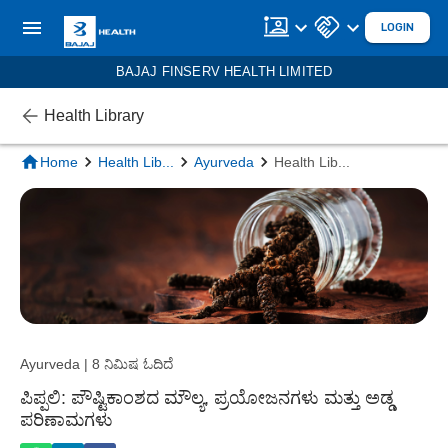
LOGIN
BAJAJ FINSERV HEALTH LIMITED
Health Library
Home
Health Lib
...
Ayurveda
Health Lib
...
Ayurveda | 8 ನಿಮಿಷ ಓದಿದೆ
ಪಿಪ್ಪಲಿ: ಪೌಷ್ಟಿಕಾಂಶದ ಮೌಲ್ಯ, ಪ್ರಯೋಜನಗಳು ಮತ್ತು ಅಡ್ಡ
ಪರಿಣಾಮಗಳು