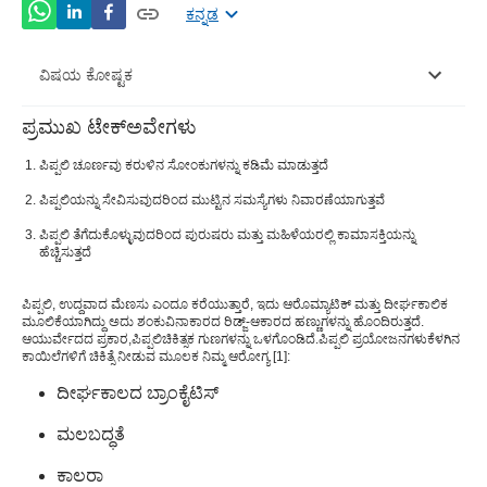
ಕನ್ನಡ
ವಿಷಯ ಕೋಷ್ಟಕ
ಪ್ರಮುಖ ಟೇಕ್ಅವೇಗಳು
ಪಿಪ್ಪಲಿ (ಉದ್ದ ಮೆಣಸು)ಪೌಷ್ಟಿಕಾಂಶದ ಮೌಲ್ಯ
ಪಿಪ್ಪಲಿ ಚೂರ್ಣವು ಕರುಳಿನ ಸೋಂಕುಗಳನ್ನು ಕಡಿಮೆ ಮಾಡುತ್ತದೆ
ಪಿಪ್ಪಲಿ ಪ್ರಯೋಜನಗಳು
ಪಿಪ್ಪಲಿಯನ್ನು ಸೇವಿಸುವುದರಿಂದ ಮುಟ್ಟಿನ ಸಮಸ್ಯೆಗಳು ನಿವಾರಣೆಯಾಗುತ್ತವೆ
ಸಂಭಾವ್ಯ ಪಿಪ್ಪಲಿ ಉಪಯೋಗಗಳು
ಪಿಪ್ಪಲಿ ತೆಗೆದುಕೊಳ್ಳುವುದರಿಂದ ಪುರುಷರು ಮತ್ತು ಮಹಿಳೆಯರಲ್ಲಿ ಕಾಮಾಸಕ್ತಿಯನ್ನು
ಹೆಚ್ಚಿಸುತ್ತದೆ
ಪಿಪ್ಪಲಿಯನ್ನು ಹೇಗೆ ಬಳಸುವುದು?Â
ಪಿಪ್ಪಲಿಅಡ್ಡ ಪರಿಣಾಮಗಳು
ಪಿಪ್ಪಲಿ
, ಉದ್ದವಾದ ಮೆಣಸು ಎಂದೂ ಕರೆಯುತ್ತಾರೆ, ಇದು ಆರೊಮ್ಯಾಟಿಕ್ ಮತ್ತು ದೀರ್ಘಕಾಲಿಕ
ಮೂಲಿಕೆಯಾಗಿದ್ದು ಅದು ಶಂಕುವಿನಾಕಾರದ ರಿಡ್ಜ್-ಆಕಾರದ ಹಣ್ಣುಗಳನ್ನು ಹೊಂದಿರುತ್ತದೆ.
ಆಯುರ್ವೇದದ ಪ್ರಕಾರ,
ಪಿಪ್ಪಲಿ
ಚಿಕಿತ್ಸಕ ಗುಣಗಳನ್ನು ಒಳಗೊಂಡಿದೆ.
ಪಿಪ್ಪಲಿ ಪ್ರಯೋಜನಗಳು
ಕೆಳಗಿನ
ಪಿಪ್ಪಲಿಮುನ್ನೆಚ್ಚರಿಕೆ ಸಲಹೆಗಳು
ಕಾಯಿಲೆಗಳಿಗೆ ಚಿಕಿತ್ಸೆ ನೀಡುವ ಮೂಲಕ ನಿಮ್ಮ ಆರೋಗ್ಯ [1]:
ದೀರ್ಘಕಾಲದ ಬ್ರಾಂಕೈಟಿಸ್
ಮಲಬದ್ಧತೆ
ಕಾಲರಾ