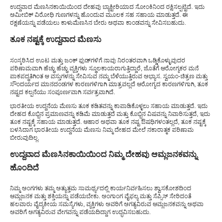
ಉದ್ದವಾದ ಮೆಣಸಿನಕಾಯಿಯಿಂದ ದೇಹವು ಬ್ಯಾಕ್ಟೀರಿಯಾದ ಸೋಂಕಿನಿಂದ ರಕ್ಷಿಸಲ್ಪಟ್ಟಿದೆ. ಇದು
ಅಮೀಬಿಕ್ ವಿರೋಧಿ ಗುಣಗಳನ್ನು ಹೊಂದುವ ಮೂಲಕ ಸಹ ಸಹಾಯ ಮಾಡುತ್ತದೆ. ಈ
ರಕ್ಷಣೆಯನ್ನು ಪಡೆಯಲು ಕಾಳುಮೆಣಸಿನ ಬೇರು ಅಥವಾ ಕಾಂಡವನ್ನು ಸೇವಿಸಬಹುದು.
ತೂಕ ನಷ್ಟಕ್ಕೆ ಉದ್ದವಾದ ಮೆಣಸು
ಸಂಸ್ಕರಿಸಿದ ಊಟ ಮತ್ತು ಜಂಕ್ ಫುಡ್‌ಗಳಿಗೆ ನಾವು ನಿರಂತರವಾಗಿ ಒಡ್ಡಿಕೊಳ್ಳುವುದರ
ಪರಿಣಾಮವಾಗಿ ಹೆಚ್ಚು ಹೆಚ್ಚು ವ್ಯಕ್ತಿಗಳು ಸ್ಥೂಲಕಾಯರಾಗುತ್ತಿದ್ದಾರೆ, ಜೊತೆಗೆ ಆರೋಗ್ಯಕರ ಮನೆ
ಪಾಕಪದ್ಧತಿಗಿಂತ ಆ ವಸ್ತುಗಳನ್ನು ಸೇವಿಸುವ ನಮ್ಮ ಬೆಳೆಯುತ್ತಿರುವ ಅಭ್ಯಾಸ. ಸ್ವಯಂ-ಚಿತ್ರಣ ಮತ್ತು
ಸೌಂದರ್ಯದ ಮಾನದಂಡಗಳ ಕಾರಣಗಳಿಗಾಗಿ ಮಾತ್ರವಲ್ಲದೆ ಆರೋಗ್ಯದ ಕಾರಣಗಳಿಗಾಗಿ, ತೂಕ
ನಷ್ಟದ ಕಲ್ಪನೆಯು ಸಂಪೂರ್ಣವಾಗಿ ಸರ್ವತ್ರವಾಗಿದೆ.
ಭಾರತೀಯ ಉದ್ದನೆಯ ಮೆಣಸು ತೂಕ ಕಡಿತವನ್ನು ಕಾಪಾಡಿಕೊಳ್ಳಲು ಸಹಾಯ ಮಾಡುತ್ತದೆ. ಇದು
ದೇಹದ ಕೊಬ್ಬಿನ ಪ್ರಮಾಣವನ್ನು ಕಡಿಮೆ ಮಾಡುತ್ತದೆ ಮತ್ತು ಕೊಬ್ಬಿನ ವಿಷವನ್ನು ನಿವಾರಿಸುತ್ತದೆ, ಇದು
ತೂಕ ನಷ್ಟಕ್ಕೆ ಸಹಾಯ ಮಾಡುತ್ತದೆ. ಆಹಾರ ಅಥವಾ ತೂಕ ನಷ್ಟ ಔಷಧಿಗಳಂತಲ್ಲದೆ, ತೂಕ ನಷ್ಟಕ್ಕೆ
ಬಳಸಿದಾಗ ಭಾರತೀಯ ಉದ್ದನೆಯ ಮೆಣಸು ನಿಮ್ಮ ದೇಹದ ಮೇಲೆ ನಕಾರಾತ್ಮಕ ಪರಿಣಾಮ
ಬೀರುವುದಿಲ್ಲ.
ಉದ್ದವಾದ ಮೆಣಸಿನಕಾಯಿಯಿಂದ ನಿಮ್ಮ ದೇಹವು ಆಮ್ಲಜನಕವನ್ನು
ಹೊಂದಿದೆ
ನಿಮ್ಮ ಅಂಗಗಳು ತಮ್ಮ ಅತ್ಯುತ್ತಮ ಸಾಮರ್ಥ್ಯದಲ್ಲಿ ಕಾರ್ಯನಿರ್ವಹಿಸಲು ಶ್ವಾಸಕೋಶದಿಂದ
ಆಮ್ಲಜನಕ ಮತ್ತು ಶಕ್ತಿಯನ್ನು ಪಡೆಯಬೇಕು. ಅಂಗಾಂಗ ವೈಫಲ್ಯ ಮತ್ತು ಸೆಪ್ಸಿಸ್ ಸೇರಿದಂತೆ
ಹಲವಾರು ವೈದ್ಯಕೀಯ ಸಮಸ್ಯೆಗಳು, ವ್ಯಕ್ತಿಗಳು ಅವರಿಗೆ ಅಗತ್ಯವಿರುವ ಆಮ್ಲಜನಕವನ್ನು ಅಥವಾ
ಅವರಿಗೆ ಅಗತ್ಯವಿರುವ ವೇಗವನ್ನು ಪಡೆಯದಿದ್ದಾಗ ಉದ್ಭವಿಸಬಹುದು.