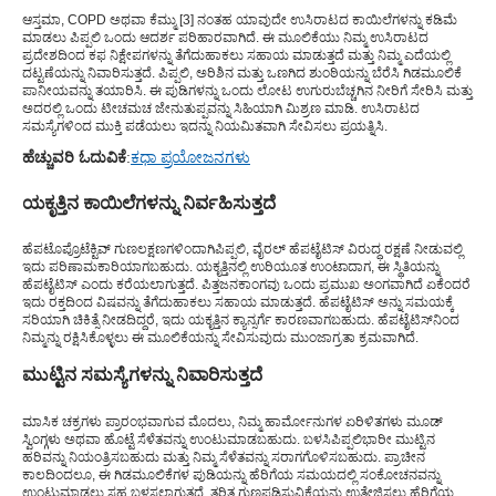
ಆಸ್ತಮಾ, COPD ಅಥವಾ ಕೆಮ್ಮು [3] ನಂತಹ ಯಾವುದೇ ಉಸಿರಾಟದ ಕಾಯಿಲೆಗಳನ್ನು ಕಡಿಮೆ
ಮಾಡಲು ಪಿಪ್ಪಲಿ ಒಂದು ಆದರ್ಶ ಪರಿಹಾರವಾಗಿದೆ. ಈ ಮೂಲಿಕೆಯು ನಿಮ್ಮ ಉಸಿರಾಟದ
ಪ್ರದೇಶದಿಂದ ಕಫ ನಿಕ್ಷೇಪಗಳನ್ನು ತೆಗೆದುಹಾಕಲು ಸಹಾಯ ಮಾಡುತ್ತದೆ ಮತ್ತು ನಿಮ್ಮ ಎದೆಯಲ್ಲಿ
ದಟ್ಟಣೆಯನ್ನು ನಿವಾರಿಸುತ್ತದೆ. ಪಿಪ್ಪಲಿ, ಅರಿಶಿನ ಮತ್ತು ಒಣಗಿದ ಶುಂಠಿಯನ್ನು ಬೆರೆಸಿ ಗಿಡಮೂಲಿಕೆ
ಪಾನೀಯವನ್ನು ತಯಾರಿಸಿ. ಈ ಪುಡಿಗಳನ್ನು ಒಂದು ಲೋಟ ಉಗುರುಬೆಚ್ಚಗಿನ ನೀರಿಗೆ ಸೇರಿಸಿ ಮತ್ತು
ಅದರಲ್ಲಿ ಒಂದು ಟೀಚಮಚ ಜೇನುತುಪ್ಪವನ್ನು ಸಿಹಿಯಾಗಿ ಮಿಶ್ರಣ ಮಾಡಿ. ಉಸಿರಾಟದ
ಸಮಸ್ಯೆಗಳಿಂದ ಮುಕ್ತಿ ಪಡೆಯಲು ಇದನ್ನು ನಿಯಮಿತವಾಗಿ ಸೇವಿಸಲು ಪ್ರಯತ್ನಿಸಿ.
ಹೆಚ್ಚುವರಿ ಓದುವಿಕೆ
:
ಕಧಾ ಪ್ರಯೋಜನಗಳು
ಯಕೃತ್ತಿನ ಕಾಯಿಲೆಗಳನ್ನು ನಿರ್ವಹಿಸುತ್ತದೆ
ಹೆಪಟೊಪ್ರೊಟೆಕ್ಟಿವ್ ಗುಣಲಕ್ಷಣಗಳಿಂದಾಗಿ
ಪಿಪ್ಪಲಿ
, ವೈರಲ್ ಹೆಪಟೈಟಿಸ್ ವಿರುದ್ಧ ರಕ್ಷಣೆ ನೀಡುವಲ್ಲಿ
ಇದು ಪರಿಣಾಮಕಾರಿಯಾಗಬಹುದು. ಯಕೃತ್ತಿನಲ್ಲಿ ಉರಿಯೂತ ಉಂಟಾದಾಗ, ಈ ಸ್ಥಿತಿಯನ್ನು
ಹೆಪಟೈಟಿಸ್ ಎಂದು ಕರೆಯಲಾಗುತ್ತದೆ. ಪಿತ್ತಜನಕಾಂಗವು ಒಂದು ಪ್ರಮುಖ ಅಂಗವಾಗಿದೆ ಏಕೆಂದರೆ
ಇದು ರಕ್ತದಿಂದ ವಿಷವನ್ನು ತೆಗೆದುಹಾಕಲು ಸಹಾಯ ಮಾಡುತ್ತದೆ. ಹೆಪಟೈಟಿಸ್ ಅನ್ನು ಸಮಯಕ್ಕೆ
ಸರಿಯಾಗಿ ಚಿಕಿತ್ಸೆ ನೀಡದಿದ್ದರೆ, ಇದು ಯಕೃತ್ತಿನ ಕ್ಯಾನ್ಸರ್ಗೆ ಕಾರಣವಾಗಬಹುದು. ಹೆಪಟೈಟಿಸ್‌ನಿಂದ
ನಿಮ್ಮನ್ನು ರಕ್ಷಿಸಿಕೊಳ್ಳಲು ಈ ಮೂಲಿಕೆಯನ್ನು ಸೇವಿಸುವುದು ಮುಂಜಾಗ್ರತಾ ಕ್ರಮವಾಗಿದೆ.
ಮುಟ್ಟಿನ ಸಮಸ್ಯೆಗಳನ್ನು ನಿವಾರಿಸುತ್ತದೆ
ಮಾಸಿಕ ಚಕ್ರಗಳು ಪ್ರಾರಂಭವಾಗುವ ಮೊದಲು, ನಿಮ್ಮ ಹಾರ್ಮೋನುಗಳ ಏರಿಳಿತಗಳು ಮೂಡ್
ಸ್ವಿಂಗ್ಗಳು ಅಥವಾ ಹೊಟ್ಟೆ ಸೆಳೆತವನ್ನು ಉಂಟುಮಾಡಬಹುದು. ಬಳಸಿ
ಪಿಪ್ಪಲಿ
ಭಾರೀ ಮುಟ್ಟಿನ
ಹರಿವನ್ನು ನಿಯಂತ್ರಿಸಬಹುದು ಮತ್ತು ನಿಮ್ಮ ಸೆಳೆತವನ್ನು ಸರಾಗಗೊಳಿಸಬಹುದು. ಪ್ರಾಚೀನ
ಕಾಲದಿಂದಲೂ, ಈ ಗಿಡಮೂಲಿಕೆಗಳ ಪುಡಿಯನ್ನು ಹೆರಿಗೆಯ ಸಮಯದಲ್ಲಿ ಸಂಕೋಚನವನ್ನು
ಉಂಟುಮಾಡಲು ಸಹ ಬಳಸಲಾಗುತ್ತದೆ. ತ್ವರಿತ ಗುಣಪಡಿಸುವಿಕೆಯನ್ನು ಉತ್ತೇಜಿಸಲು ಹೆರಿಗೆಯ