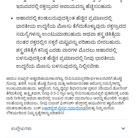
ಇರುವವರಲ್ಲಿ ರಕ್ತಸ್ರಾವದ ಅಪಾಯವನ್ನು ಹೆಚ್ಚಿಸಬಹುದು
ಆಹಾರದಲ್ಲಿ ಕಂಡುಬರುವುದಕ್ಕಿಂತ ಹೆಚ್ಚಿನ ಪ್ರಮಾಣದಲ್ಲಿ
ಭಾರತೀಯ ಉದ್ದನೆಯ ಮೆಣಸು ತೆಗೆದುಕೊಳ್ಳುವುದು ರಕ್ತಸ್ರಾವದ
ಸಮಸ್ಯೆಗಳನ್ನು ಉಂಟುಮಾಡಬಹುದು ಅಥವಾ ಶಸ್ತ್ರಚಿಕಿತ್ಸೆಯ
ನಂತರ ರಕ್ತದಲ್ಲಿನ ಸಕ್ಕರೆ ಮಟ್ಟವನ್ನು ಪರಿಣಾಮ ಬೀರಬಹುದು.
ಶಸ್ತ್ರಚಿಕಿತ್ಸೆಗೆ ಕನಿಷ್ಠ ಎರಡು ವಾರಗಳ ಮೊದಲು ಆಹಾರದಲ್ಲಿ
ಬಳಸುವುದಕ್ಕಿಂತ ಹೆಚ್ಚಿನ ಪ್ರಮಾಣದಲ್ಲಿ ನೀವು ಭಾರತೀಯ
ಉದ್ದನೆಯ ಮೆಣಸು ಬಳಸುವುದನ್ನು ನಿಲ್ಲಿಸಬೇಕು
ಆದರೂ ಪಿ
ಇಪ್ಪಲಿ ಅಡ್ಡಪರಿಣಾಮಗಳು
ನಗಣ್ಯ, ಸೇವಿಸುವ
ಪಿಪ್ಪಲಿ
ದೀರ್ಘಕಾಲದವರೆಗೆ ಹೊಟ್ಟೆ
ನೋವು, ತುರಿಕೆ, ಊತ, ಹೊಟ್ಟೆ ನೋವು ಮತ್ತು ಅಜೀರ್ಣದಂತಹ ಆರೋಗ್ಯ ಸಮಸ್ಯೆಗಳನ್ನು
ಉಂಟುಮಾಡಬಹುದು. ಆದ್ದರಿಂದ, ನಿಮ್ಮ ವೈದ್ಯರ ಶಿಫಾರಸುಗಳ ಪ್ರಕಾರ ಸರಿಯಾದ ಡೋಸೇಜ್
ತೆಗೆದುಕೊಳ್ಳಿ. ತಾತ್ತ್ವಿಕವಾಗಿ, ನೀವು 0.5-1 ಗ್ರಾಂ ಅನ್ನು ಸೇವಿಸಬಹುದು
ಪಿಪ್ಪಲಿ ಪುಡಿ
ದಿನಕ್ಕೆ ಎರಡು
ಬಾರಿ ನೀರಿನಲ್ಲಿ ಅಥವಾ ಹಾಲಿನಲ್ಲಿ. ಊಟದ ನಂತರ ಯಾವಾಗಲೂ ಅದನ್ನು ಹೊಂದಿರಿ. ಉತ್ತಮ
ಸಲಹೆಯನ್ನು ಪಡೆಯಲು, ನೀವು ಬಜಾಜ್ ಫಿನ್‌ಸರ್ವ್ ಹೆಲ್ತ್‌ನಲ್ಲಿ ಆಯುರ್ವೇದ ತಜ್ಞರೊಂದಿಗೆ
ಮಾತನಾಡಬಹುದು. ಬುಕ್ ಎ
ಆನ್‌ಲೈನ್ ವೈದ್ಯರ ಸಮಾಲೋಚನೆ
ಮತ್ತು ನಿಮ್ಮ ಮನೆಯ
ಸೌಕರ್ಯದಿಂದ ನಿಮ್ಮ ಪ್ರಶ್ನೆಗಳನ್ನು ಪರಿಹರಿಸಿ!
ಉಲ್ಲೇಖಗಳು