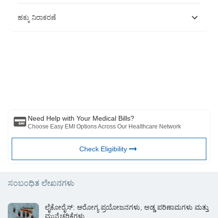
https://www.sciencedirect.com/science/article/pii/S20052901116002
ಹಕ್ಕು ನಿರಾಕರಣೆ
https://www.sciencedirect.com/science/article/abs/pii/03788741940
https://www.ncbi.nlm.nih.gov/pmc/articles/PMC3611634/
ಈ ಲೇಖನವು ಕೇವಲ ಮಾಹಿತಿ ಉದ್ದೇಶಗಳಿಗಾಗಿ ಮಾತ್ರ ಎಂದು ದಯವಿಟ್ಟು ಗಮನಿಸಿ
ಮತ್ತು ಬಜಾಜ್ ಫಿನ್‌ಸರ್ವ್ ಹೆಲ್ತ್ ಲಿಮಿಟೆಡ್ ('BFHL') ಯಾವುದೇ ಜವಾಬ್ದಾರಿಯನ್ನು
ಹೊರುವುದಿಲ್ಲ ಲೇಖಕರು/ವಿಮರ್ಶಕರು/ಉದ್ಘಾಟಕರು ವ್ಯಕ್ತಪಡಿಸಿದ/ನೀಡಿರುವ
ಅಭಿಪ್ರಾಯಗಳು/ಸಲಹೆ/ಮಾಹಿತಿಗಳು. ಈ ಲೇಖನವನ್ನು ಯಾವುದೇ ವೈದ್ಯಕೀಯ ಸಲಹೆಗೆ
ಪರ್ಯಾಯವಾಗಿ ಪರಿಗಣಿಸಬಾರದು, ರೋಗನಿರ್ಣಯ ಅಥವಾ ಚಿಕಿತ್ಸೆ. ಯಾವಾಗಲೂ ನಿಮ್ಮ
ವಿಶ್ವಾಸಾರ್ಹ ವೈದ್ಯರು/ಅರ್ಹ ಆರೋಗ್ಯ ರಕ್ಷಣೆಯನ್ನು ಸಂಪರ್ಕಿಸಿ ನಿಮ್ಮ ವೈದ್ಯಕೀಯ
ಸ್ಥಿತಿಯನ್ನು ಮೌಲ್ಯಮಾಪನ ಮಾಡಲು ವೃತ್ತಿಪರರು. ಮೇಲಿನ ಲೇಖನವನ್ನು ಮೂಲಕ
ಪರಿಶೀಲಿಸಲಾಗಿದೆ ಯಾವುದೇ ಮಾಹಿತಿಗಾಗಿ ಯಾವುದೇ ಹಾನಿಗಳಿಗೆ ಅರ್ಹ ವೈದ್ಯರು ಮತ್ತು
BFHL ಜವಾಬ್ದಾರರಾಗಿರುವುದಿಲ್ಲ ಅಥವಾ ಯಾವುದೇ ಮೂರನೇ ವ್ಯಕ್ತಿಯಿಂದ
Need Help with Your Medical Bills?
ಒದಗಿಸಲಾದ ಸೇವೆಗಳು.
Choose Easy EMI Options Across Our Healthcare Network
Check Eligibility
ಸಂಬಂಧಿತ ಲೇಖನಗಳು
ಲೈಕೋರೈಸ್: ಆರೋಗ್ಯ ಪ್ರಯೋಜನಗಳು, ಅಡ್ಡ ಪರಿಣಾಮಗಳು ಮತ್ತು
ಮುನ್ನೆಚ್ಚರಿಕೆಗಳು