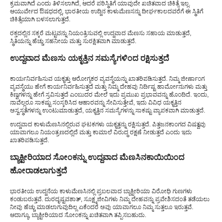
ಕ್ರಮವಾಗಿದೆ ಎಂದು ತಿಳಿಸಲಾಗಿದೆ, ಆದರೆ ಪರಿಸ್ಥಿತಿಗೆ ಯಾವುದೇ ಖಚಿತವಾದ ಚಿಕಿತ್ಸೆ ಇಲ್ಲ.
ಆಯುರ್ವೇದ ಔಷಧದಲ್ಲಿ, ಭಾರತೀಯ ಉದ್ದಿನ ಕಾಳುಮೆಣಸನ್ನು ದೀರ್ಘಕಾಲದವರೆಗೆ ಈ ಸ್ಥಿತಿಗೆ
ಚಿಕಿತ್ಸೆಯಾಗಿ ಬಳಸಲಾಗುತ್ತದೆ.
ರಕ್ತದಲ್ಲಿನ ಸಕ್ಕರೆ ಮಟ್ಟವನ್ನು ನಿಯಂತ್ರಿಸುವಲ್ಲಿ ಉದ್ದವಾದ ಮೆಣಸು ಸಹಾಯ ಮಾಡುತ್ತದೆ,
ಸ್ಥಿತಿಯನ್ನು ಹೆಚ್ಚು ಸಹನೀಯ ಮತ್ತು ಸುರಕ್ಷಿತವಾಗಿ ಮಾಡುತ್ತದೆ.
ಉದ್ದವಾದ ಮೆಣಸು ಯಕೃತ್ತಿನ ಸಮಸ್ಯೆಗಳಿಂದ ರಕ್ಷಿಸುತ್ತದೆ
ಕಾರ್ಯನಿರ್ವಹಿಸುವ ಯಕೃತ್ತು ಆರೋಗ್ಯಕರ ವ್ಯವಸ್ಥೆಯನ್ನು ಖಾತರಿಪಡಿಸುತ್ತದೆ. ನಿಮ್ಮ ಜೀರ್ಣಾಂಗ
ವ್ಯವಸ್ಥೆಯು ಹೇಗೆ ಕಾರ್ಯನಿರ್ವಹಿಸುತ್ತದೆ ಮತ್ತು ನಿಮ್ಮ ದೇಹವು ನಿರ್ದಿಷ್ಟ ಹಾರ್ಮೋನುಗಳು ಮತ್ತು
ಕಿಣ್ವಗಳನ್ನು ಹೇಗೆ ಸ್ರವಿಸುತ್ತದೆ ಎಂಬುದರ ಮೇಲೆ ಇದು ಪ್ರಮುಖ ಪ್ರಭಾವವನ್ನು ಹೊಂದಿದೆ. ಇಂದು,
ನಾವೆಲ್ಲರೂ ಸಾಕಷ್ಟು ಸಂಸ್ಕರಿಸಿದ ಆಹಾರವನ್ನು ಸೇವಿಸುತ್ತೇವೆ, ಇದು ವಿವಿಧ ಯಕೃತ್ತಿನ
ಅಸ್ವಸ್ಥತೆಗಳನ್ನು ಉಂಟುಮಾಡುತ್ತದೆ, ಯಕೃತ್ತಿನ ಸಮಸ್ಯೆಗಳನ್ನು ಸಾಕಷ್ಟು ವ್ಯಾಪಕವಾಗಿ ಮಾಡುತ್ತದೆ.
ಉದ್ದವಾದ ಕಾಳುಮೆಣಸಿನಲ್ಲಿರುವ ಘಟಕಗಳು ಯಕೃತ್ತನ್ನು ರಕ್ಷಿಸುತ್ತದೆ. ಪಿತ್ತಜನಕಾಂಗದ ವಿಷತ್ವವು
ಯಾವಾಗಲೂ ನಿಯಂತ್ರಣದಲ್ಲಿದೆ ಮತ್ತು ಕಾಮಾಲೆ ವಿರುದ್ಧ ರಕ್ಷಣೆ ನೀಡುತ್ತದೆ ಎಂದು ಇದು
ಖಾತರಿಪಡಿಸುತ್ತದೆ.
ಬ್ಯಾಕ್ಟೀರಿಯಾದ ಸೋಂಕನ್ನು ಉದ್ದವಾದ ಮೆಣಸಿನಕಾಯಿಯಿಂದ
ಹೋರಾಡಲಾಗುತ್ತದೆ
ಭಾರತೀಯ ಉದ್ದನೆಯ ಕಾಳುಮೆಣಸಿನಲ್ಲಿ ಪ್ರಬಲವಾದ ಬ್ಯಾಕ್ಟೀರಿಯಾ ವಿರೋಧಿ ಗುಣಗಳು
ಕಂಡುಬರುತ್ತವೆ. ದುರದೃಷ್ಟವಶಾತ್, ಸೂಕ್ಷ್ಮಜೀವಿಗಳು ನಿಮ್ಮ ದೇಹವನ್ನು ಪ್ರವೇಶಿಸದಂತೆ ತಡೆಯಲು
ನೀವು ಹೆಚ್ಚು ಮಾಡಲಾಗುವುದಿಲ್ಲ ಏಕೆಂದರೆ ಅವು ಯಾವಾಗಲೂ ನಿಮ್ಮ ಸುತ್ತಲೂ ಇರುತ್ತವೆ.
ಆದಾಗ್ಯೂ, ಬ್ಯಾಕ್ಟೀರಿಯಾದ ಸೋಂಕನ್ನು ಖಚಿತವಾಗಿ ತಪ್ಪಿಸಬಹುದು.