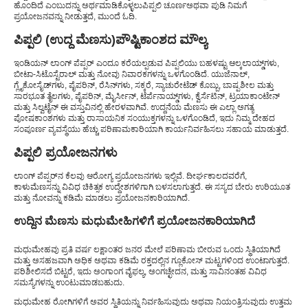
ಹೊಂದಿದೆ ಎಂಬುದನ್ನು ಅರ್ಥಮಾಡಿಕೊಳ್ಳಲು
ಪಿಪ್ಪಲಿ ಚೂರ್ಣ
ಅಥವಾ ಪುಡಿ ನಿಮಗೆ
ಪ್ರಯೋಜನವನ್ನು ನೀಡುತ್ತದೆ, ಮುಂದೆ ಓದಿ.
ಪಿಪ್ಪಲಿ (
ಉದ್ದ ಮೆಣಸು)
ಪೌಷ್ಟಿಕಾಂಶದ ಮೌಲ್ಯ
ಇಂಡಿಯನ್ ಲಾಂಗ್ ಪೆಪ್ಪರ್ ಎಂದೂ ಕರೆಯಲ್ಪಡುವ ಪಿಪ್ಪಲಿಯು ಬಹಳಷ್ಟು ಆಲ್ಕಲಾಯ್ಡ್‌ಗಳು,
ಬೀಟಾ-ಸಿಟೊಸ್ಟೆರಾಲ್ ಮತ್ತು ನೋವು ನಿವಾರಕಗಳನ್ನು ಒಳಗೊಂಡಿದೆ. ಯುಜೆನಾಲ್,
ಗ್ಲೈಕೋಸೈಡ್‌ಗಳು, ಪೈಪರಿನ್, ರೆಸಿನ್‌ಗಳು, ಸಕ್ಕರೆ, ಸ್ಯಾಚುರೇಟೆಡ್ ಕೊಬ್ಬು, ಬಾಷ್ಪಶೀಲ ಮತ್ತು
ಸಾರಭೂತ ತೈಲಗಳು, ಪೈಪರಿನ್, ಮೈರ್ಸೀನ್, ಟೆರ್ಪೆನಾಯ್ಡ್‌ಗಳು, ಕ್ವೆರ್ಸೆಟಿನ್, ಟ್ರಯಾಕಾಂಟೇನ್
ಮತ್ತು ಸಿಲ್ವಟೈನ್ ಈ ವಸ್ತುವಿನಲ್ಲಿ ಹೇರಳವಾಗಿವೆ. ಉದ್ದನೆಯ ಮೆಣಸು ಈ ಎಲ್ಲಾ ಅಗತ್ಯ
ಪೋಷಕಾಂಶಗಳು ಮತ್ತು ರಾಸಾಯನಿಕ ಸಂಯುಕ್ತಗಳನ್ನು ಒಳಗೊಂಡಿದೆ, ಇದು ನಿಮ್ಮ ದೇಹದ
ಸಂಪೂರ್ಣ ವ್ಯವಸ್ಥೆಯು ಹೆಚ್ಚು ಪರಿಣಾಮಕಾರಿಯಾಗಿ ಕಾರ್ಯನಿರ್ವಹಿಸಲು ಸಹಾಯ ಮಾಡುತ್ತದೆ.
ಪಿಪ್ಪಲಿ ಪ್ರಯೋಜನಗಳು
ಲಾಂಗ್ ಪೆಪ್ಪರ್‌ನ ಕೆಲವು ಆರೋಗ್ಯ ಪ್ರಯೋಜನಗಳು ಇಲ್ಲಿವೆ. ದೀರ್ಘಕಾಲದವರೆಗೆ,
ಕಾಳುಮೆಣಸನ್ನು ವಿವಿಧ ಚಿಕಿತ್ಸಕ ಉದ್ದೇಶಗಳಿಗಾಗಿ ಬಳಸಲಾಗುತ್ತದೆ. ಈ ಸಸ್ಯದ ಬೇರು ಉರಿಯೂತ
ಮತ್ತು ನೋವನ್ನು ಕಡಿಮೆ ಮಾಡಲು ಪ್ರಯೋಜನಕಾರಿಯಾಗಿದೆ.
ಉದ್ದಿನ ಮೆಣಸು ಮಧುಮೇಹಿಗಳಿಗೆ ಪ್ರಯೋಜನಕಾರಿಯಾಗಿದೆ
ಮಧುಮೇಹವು ಪ್ರತಿ ವರ್ಷ ಲಕ್ಷಾಂತರ ಜನರ ಮೇಲೆ ಪರಿಣಾಮ ಬೀರುವ ಒಂದು ಸ್ಥಿತಿಯಾಗಿದೆ
ಮತ್ತು ಅಸಹಜವಾಗಿ ಅಧಿಕ ಅಥವಾ ಕಡಿಮೆ ರಕ್ತದಲ್ಲಿನ ಗ್ಲೂಕೋಸ್ ಮಟ್ಟಗಳಿಂದ ಉಂಟಾಗುತ್ತದೆ.
ಪರಿಶೀಲಿಸದೆ ಬಿಟ್ಟರೆ, ಇದು ಅಂಗಾಂಗ ವೈಫಲ್ಯ, ಅಂಗಚ್ಛೇದನ, ಮತ್ತು ಸಾವಿನಂತಹ ವಿವಿಧ
ಸಮಸ್ಯೆಗಳನ್ನು ಉಂಟುಮಾಡಬಹುದು.
ಮಧುಮೇಹ ರೋಗಿಗಳಿಗೆ ಅವರ ಸ್ಥಿತಿಯನ್ನು ನಿರ್ವಹಿಸುವುದು ಅಥವಾ ನಿಯಂತ್ರಿಸುವುದು ಉತ್ತಮ