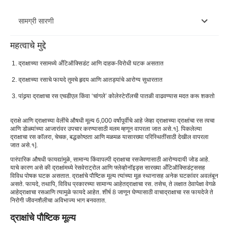
सामग्री सारणी
महत्वाचे मुद्दे
द्राक्षांचे पौष्टिक मूल्य
द्राक्षाच्या रसामध्ये अँटिऑक्सिडंट आणि दाहक-विरोधी घटक असतात
द्राक्षाच्या रसाचे फायदे
द्राक्षाच्या रसाचे फायदे तुमचे हृदय आणि आतड्यांचे आरोग्य सुधारतात
द्राक्षाचा रस कसा तयार करायचा आणि वापरायचा?
पांढर्‍या द्राक्षाचा रस एचडीएल किंवा ‘चांगले’ कोलेस्टेरॉलची पातळी वाढवण्यास मदत करू शकतो
द्राक्षाच्या रसाचे दुष्परिणाम
द्राक्षे आणि द्राक्षाच्या वेलींचे औषधी मूल्य 6,000 वर्षांपूर्वीचे आहे जेव्हा द्राक्षाच्या द्राक्षांचा रस त्वचा
द्राक्षाचा रस सेवन करताना घ्यावयाची काळजी
आणि डोळ्यांच्या आजारांवर उपचार करण्यासाठी मलम म्हणून वापरला जात असे.
१
]. पिकलेल्या
द्राक्षाचा रस कॉलरा, चेचक, बद्धकोष्ठता आणि मळमळ यासारख्या परिस्थितींसाठी देखील वापरला
जात असे.
१
].
निष्कर्ष
पारंपारिक औषधी फायद्यांमुळे, सामान्य किंवा
पल्पी द्राक्षाचा रस
जेवणासाठी आरोग्यदायी जोड आहे.
वारंवार विचारले जाणारे प्रश्न
याचे कारण असे की द्राक्षांमध्ये रेसवेराट्रोल आणि फ्लेव्होनॉइड्स सारख्या अँटिऑक्सिडंट्ससह
विविध पोषक घटक असतात. द्राक्षांचे पौष्टिक मूल्य त्यांच्या मूळ स्थानासह अनेक घटकांवर अवलंबून
असते. फायदे, तथापि, विविध प्रकारच्या सामान्य आहेत
द्राक्षाचा रस
. तसेच, ते लक्षात ठेवा
पेक्षा वेगळे
आहे
द्राक्षाचा रस
आणि त्यामुळे फायदे आहेत
. शीर्ष 8 जाणून घेण्यासाठी वाचा
द्राक्षाचा रस फायदे
जे ते
निरोगी जीवनशैलीचा अविभाज्य भाग बनवतात.
द्राक्षांचे पौष्टिक मूल्य