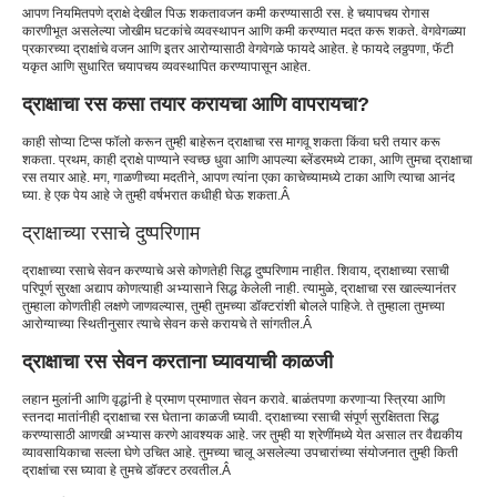
आपण नियमितपणे द्राक्षे देखील पिऊ शकता
वजन कमी करण्यासाठी रस
. हे चयापचय रोगास
कारणीभूत असलेल्या जोखीम घटकांचे व्यवस्थापन आणि कमी करण्यात मदत करू शकते. वेगवेगळ्या
प्रकारच्या द्राक्षांचे वजन आणि इतर आरोग्यासाठी वेगवेगळे फायदे आहेत. हे फायदे लठ्ठपणा, फॅटी
यकृत आणि सुधारित चयापचय व्यवस्थापित करण्यापासून आहेत.
द्राक्षाचा रस कसा तयार करायचा आणि वापरायचा?
काही सोप्या टिप्स फॉलो करून तुम्ही बाहेरून द्राक्षाचा रस मागवू शकता किंवा घरी तयार करू
शकता. प्रथम, काही द्राक्षे पाण्याने स्वच्छ धुवा आणि आपल्या ब्लेंडरमध्ये टाका, आणि तुमचा द्राक्षाचा
रस तयार आहे. मग, गाळणीच्या मदतीने, आपण त्यांना एका काचेच्यामध्ये टाका आणि त्याचा आनंद
घ्या. हे एक पेय आहे जे तुम्ही वर्षभरात कधीही घेऊ शकता.Â
द्राक्षाच्या रसाचे दुष्परिणाम
द्राक्षाच्या रसाचे सेवन करण्याचे असे कोणतेही सिद्ध दुष्परिणाम नाहीत. शिवाय, द्राक्षाच्या रसाची
परिपूर्ण सुरक्षा अद्याप कोणत्याही अभ्यासाने सिद्ध केलेली नाही. त्यामुळे, द्राक्षाचा रस खाल्ल्यानंतर
तुम्हाला कोणतीही लक्षणे जाणवल्यास, तुम्ही तुमच्या डॉक्टरांशी बोलले पाहिजे. ते तुम्हाला तुमच्या
आरोग्याच्या स्थितीनुसार त्याचे सेवन कसे करायचे ते सांगतील.Â
द्राक्षाचा रस सेवन करताना घ्यावयाची काळजी
लहान मुलांनी आणि वृद्धांनी हे प्रमाण प्रमाणात सेवन करावे. बाळंतपणा करणाऱ्या स्त्रिया आणि
स्तनदा मातांनीही द्राक्षाचा रस घेताना काळजी घ्यावी. द्राक्षाच्या रसाची संपूर्ण सुरक्षितता सिद्ध
करण्यासाठी आणखी अभ्यास करणे आवश्यक आहे. जर तुम्ही या श्रेणींमध्ये येत असाल तर वैद्यकीय
व्यावसायिकाचा सल्ला घेणे उचित आहे. तुमच्या चालू असलेल्या उपचारांच्या संयोजनात तुम्ही किती
द्राक्षांचा रस घ्यावा हे तुमचे डॉक्टर ठरवतील.Â