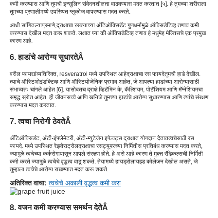
कमी करण्यास आणि तुमची इन्सुलिन संवेदनशीलता वाढवण्यास मदत करतात [
५
]. हे तुमच्या शरीराला
तुमच्या प्रणालीमध्ये उपस्थित ग्लुकोज वापरण्यास मदत करते.
आधी सांगितल्याप्रमाणे,
द्राक्षाचा रस
त्याच्या अँटिऑक्सिडेंट गुणधर्मांमुळे ऑक्सिडेटिव्ह तणाव कमी
करण्यास देखील मदत करू शकते. लक्षात घ्या की ऑक्सिडेटिव्ह तणाव हे मधुमेह मेल्तिसचे एक प्रमुख
कारण आहे.
6. हाडांचे आरोग्य सुधारते
Â
वरील फायद्यांव्यतिरिक्त, resveratrol मध्ये उपस्थित आहे
द्राक्षाचा रस फायदे
तुमची हाडे देखील.
त्याचे ऑस्टिओइंडक्टिव्ह आणि ऑस्टियोजेनिक प्रभाव आहेत, जे आपल्या हाडांच्या आरोग्यासाठी
संभाव्यतः चांगले आहेत [
6
]. यासोबतच द्राक्षे व्हिटॅमिन के, कॅल्शियम, पोटॅशियम आणि मॅग्नेशियमचा
समृद्ध स्रोत आहेत. ही जीवनसत्त्वे आणि खनिजे तुमच्या हाडांचे आरोग्य सुधारण्यास आणि त्यांचे संरक्षण
करण्यास मदत करतात.
7. त्वचा निरोगी ठेवते
Â
अँटिऑक्सिडंट, अँटी-इंफ्लेमेटरी, अँटी-म्युटेजेन इफेक्ट्स द्राक्षात योगदान देतात
त्वचेसाठी रस
फायदे
. मध्ये उपस्थित रेझवेराट्रोल
द्राक्षाचा रस
ट्यूमरच्या निर्मितीस प्रतिबंध करण्यास मदत करते,
ज्यामुळे त्वचेच्या कर्करोगापासून आपले संरक्षण होते. हे असे आहे कारण ते मुक्त रॅडिकल्सची निर्मिती
कमी करते ज्यामुळे त्वचेचे वृद्धत्व वाढू शकते. ते
यामध्ये हायड्रोलायझ्ड कोलेजन देखील असते, जे
तुम्हाला त्वचेचे आरोग्य राखण्यात मदत करू शकते.
अतिरिक्त वाचा:
त्वचेचे अकाली वृद्धत्व कमी करा
8. वजन कमी करण्यास समर्थन देते
Â