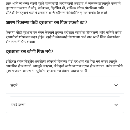
लाल आणि जांभळ्या रंगाची द्राक्षे यकृतासाठी आरोग्यदायी असतात. ते जळजळ झाल्यामुळे यकृताचे
नुकसान टाळतात. ते लोह, कॅल्शियम, व्हिटॅमिन सी, फॉलिक ऍसिड, पोटॅशियम आणि
अँटिऑक्सिडंट्सने भरलेले असतात आणि शरीर त्यांचे व्हिटॅमिन ए मध्ये रूपांतरित करते.
आपण रिकाम्या पोटी द्राक्षाचा रस पिऊ शकतो का?
रिकाम्या पोटी द्राक्षाचा रस सेवन केल्याने तुमच्या शरीराला रसातील जीवनसत्त्वे आणि खनिजे सर्वात
प्रभावीपणे शोषण्यास मदत होईल. तुम्ही ते कोणत्याही जेवणाच्या अर्धा तास आधी किंवा जेवणानंतर
दोन तासांनी घेऊ शकता.
द्राक्षाचा रस कोणी पिऊ नये?
इरिटेबल बोवेल सिंड्रोम असलेल्या लोकांनी रिकाम्या पोटी द्राक्षाचा रस पिऊ नये कारण त्यामुळे
आम्लपित्त होऊ शकते, ज्यामुळे उलट्या, डोकेदुखी आणि जठराचा त्रास होऊ शकतो. तसेच साखरेचे
प्रमाण जास्त असल्याने मधुमेहींनी द्राक्षाचा रस घेताना काळजी घ्यावी
संदर्भ
https://www.ncbi.nlm.nih.gov/pmc/articles/PMC2728695/
अस्वीकरण
https://www.ncbi.nlm.nih.gov/pmc/articles/PMC4690071/
https://www.nature.com/articles/srep08075
https://pubmed.ncbi.nlm.nih.gov/20028599/
https://pubmed.ncbi.nlm.nih.gov/25612477/
कृपया लक्षात घ्या की हा लेख केवळ माहितीच्या उद्देशाने आहे आणि बजाज फिनसर्व्ह हेल्थ
https://pubmed.ncbi.nlm.nih.gov/29756977/
लिमिटेड (“BFHL”) कोणतीही जबाबदारी घेत नाही लेखक/समीक्षक/प्रवर्तकाने व्यक्त केलेले/