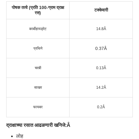
पोषक तत्वे (प्रति 100-ग्राम द्राक्ष
टक्केवारी
रस)
कार्बोहायड्रेट
14.8Â
0.37Â
प्रथिने
चरबी
0.13Â
साखर
14.2Â
फायबर
0.2Â
द्राक्षाच्या रसात आढळणारी खनिजे:
Â
लोह