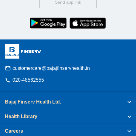
Send app link
customercare@bajajfinservhealth.in
020-48562555
Bajaj Finserv Health Ltd.
Health Library
Careers