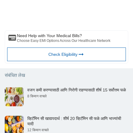
दिलेले विचार/सल्ला/माहिती. हा लेख कोणत्याही वैद्यकीय सल्ल्याचा पर्याय म्हणून विचारात घेऊ
नये, निदान किंवा उपचार. नेहमी तुमच्या विश्वासू डॉक्टर/पात्र आरोग्य सेवेचा सल्ला घ्या
आपल्या वैद्यकीय स्थितीचे मूल्यांकन करण्यासाठी व्यावसायिक. वरील लेखाचे पुनरावलोकन
कोणत्याही माहितीसाठी किंवा कोणत्याही नुकसानीसाठी पात्र डॉक्टर आणि BFHL जबाबदार
नाहीत कोणत्याही तृतीय पक्षाद्वारे प्रदान केलेल्या सेवा.
Need Help with Your Medical Bills?
Choose Easy EMI Options Across Our Healthcare Network
Check Eligibility
संबंधित लेख
वजन कमी करण्यासाठी आणि निरोगी राहण्यासाठी शीर्ष 15 सर्वोत्तम फळे
8 किमान वाचले
व्हिटॅमिन सी खाद्यपदार्थ : शीर्ष 20 व्हिटॅमिन सी फळे आणि भाज्यांची
यादी
12 किमान वाचले