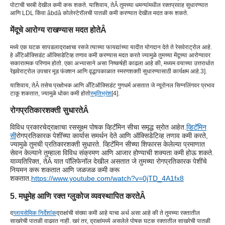
पोटाची चरबी देखील कमी करू शकते. याशिवाय, ते
Â तुमच्या धमन्यांमधील रक्तप्रवाह सुधारण्यात
आणि LDL किंवा âbdâ कोलेस्टेरॉलची पातळी कमी करण्यात देखील मदत करू शकते.
मेंदूचे आरोग्य राखण्यास मदत होते
Â
मध्ये एक घटक सापडला
द्राक्षाचा रस
जे त्याच्या फायद्यांच्या यादीत योगदान देते ते रेसवेराट्रोल आहे.
हे अँटिऑक्सिडंट ऑक्सिडेटिव्ह तणाव कमी करण्यास मदत करते ज्यामुळे तुमच्या मेंदूच्या आरोग्यावर
सकारात्मक परिणाम होतो. एका अभ्यासाने असा निष्कर्षही काढला आहे की, मध्यम वयाच्या उत्तरार्धात
रेझवेराट्रोल उपचार मूड फंक्शन आणि वृद्धापकाळात स्मरणशक्ती सुधारण्यासाठी कार्यक्षम आहे.
3
].
याशिवाय, ते
Â तसेच प्रक्षोभक आणि अँटिऑक्सिडंट गुणधर्म असतात जे न्यूरोनल सिग्नलिंगवर प्रभाव
टाकू शकतात, ज्यामुळे धोका कमी होतो
स्मृतिभ्रंश
[
4
].
रोगप्रतिकारशक्ती सुधारते
Â
विविध प्रकारचे
द्राक्षाचा रस
सूक्ष्म पोषक व्हिटॅमिन सीचा समृद्ध स्रोत आहेत.
व्हिटॅमिन
सी
रोगप्रतिकारक पेशींच्या कार्यास समर्थन देते आणि ऑक्सिडेटिव्ह तणाव कमी करते,
ज्यामुळे तुमची प्रतिकारशक्ती सुधारते. व्हिटॅमिन सीच्या शिफारस केलेल्या प्रमाणात
सेवन केल्याने तुम्हाला विविध संक्रमण आणि आजार होण्याची शक्यता कमी होऊ शकते.
याव्यतिरिक्त, ते
Â यात पॉलिफेनॉल देखील असतात जे तुमच्या रोगप्रतिकारक पेशींचे
नियमन करू शकतात आणि जळजळ कमी करू
शकतात.
https://www.youtube.com/watch?v=0jTD_4A1fx8
5. मधुमेह आणि रक्त ग्लुकोज व्यवस्थापित करते
Â
द
ग्लायसेमिक निर्देशांक
द्राक्षांची संख्या कमी आहे याचा अर्थ असा आहे की ते तुमच्या रक्तातील
साखरेची पातळी वाढवत नाही. खरं तर, द्राक्षांमध्ये असलेले पोषक घटक रक्तातील साखरेची पातळी