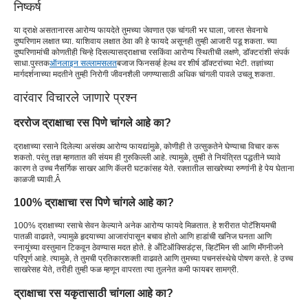
निष्कर्ष
या द्राक्षे असताना
रस आरोग्य फायदे
ते तुमच्या जेवणात एक चांगली भर घाला, जास्त सेवनाचे
दुष्परिणाम लक्षात घ्या. याशिवाय लक्षात ठेवा की हे फायदे असूनही तुम्ही आजारी पडू शकता. च्या
दुष्परिणामांची कोणतीही चिन्हे दिसल्यास
द्राक्षाचा रस
किंवा आरोग्य स्थितीची लक्षणे, डॉक्टरांशी संपर्क
साधा.
पुस्तक
ऑनलाइन सल्लामसलत
बजाज फिनसर्व्ह हेल्थ वर शीर्ष डॉक्टरांच्या भेटी. तज्ञांच्या
मार्गदर्शनाच्या मदतीने तुम्ही निरोगी जीवनशैली जगण्यासाठी अधिक चांगली पावले उचलू शकता.
वारंवार विचारले जाणारे प्रश्न
दररोज द्राक्षाचा रस पिणे चांगले आहे का?
द्राक्षाच्या रसाने दिलेल्या असंख्य आरोग्य फायद्यांमुळे, कोणीही ते उत्सुकतेने घेण्याचा विचार करू
शकतो. परंतु तज्ञ म्हणतात की संयम ही गुरुकिल्ली आहे. त्यामुळे, तुम्ही ते नियंत्रित पद्धतीने घ्यावे
कारण ते उच्च नैसर्गिक साखर आणि कॅलरी घटकांसह येते. रक्तातील साखरेच्या रुग्णांनी हे पेय घेताना
काळजी घ्यावी.Â
100% द्राक्षाचा रस पिणे चांगले आहे का?
100% द्राक्षाच्या रसाचे सेवन केल्याने अनेक आरोग्य फायदे मिळतात. हे शरीरात पोटॅशियमची
पातळी वाढवते, ज्यामुळे हृदयाच्या आजारांपासून बचाव होतो आणि हाडांची खनिज घनता आणि
स्नायूंच्या वस्तुमान टिकवून ठेवण्यास मदत होते. हे अँटिऑक्सिडंट्स, व्हिटॅमिन सी आणि मॅंगनीजने
परिपूर्ण आहे. त्यामुळे, ते तुमची प्रतिकारशक्ती वाढवते आणि तुमच्या पचनसंस्थेचे पोषण करते. हे उच्च
साखरेसह येते, तरीही तुम्ही फळ म्हणून वापरता त्या तुलनेत कमी फायबर सामग्री.
द्राक्षाचा रस यकृतासाठी चांगला आहे का?