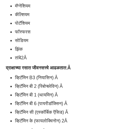
मॅग्नेशियम
कॅल्शियम
पोटॅशियम
फॉस्फरस
सोडियम
झिंक
तांबे2Â
द्राक्षाच्या रसात जीवनसत्त्वे आढळतात:
Â
व्हिटॅमिन B3 (नियासिन) Â
व्हिटॅमिन बी 2 (रिबोफ्लेविन) Â
व्हिटॅमिन बी 1 (थायमिन) Â
व्हिटॅमिन बी 6 (पायरीडॉक्सिन) Â
व्हिटॅमिन सी (एस्कॉर्बिक ऍसिड) Â
व्हिटॅमिन के (फायलोक्विनोन) 2Â