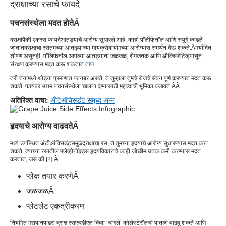
द्राक्षाच्या रसाचे फायदे
पचनसंस्थेला मदत होते
Â
द्राक्षांपैकी एक
रस फायदे
आतड्याचे आरोग्य सुधारले आहे. काही पॉलीफेनॉल आणि संयुगे काढले
जातात
द्राक्षाचा रस
तुमच्या आतड्याच्या मायक्रोबायोमच्या आरोग्यास समर्थन देऊ शकते.Â
मर्यादित
शोषण असूनही, पॉलिफेनॉल आपल्या आतड्यांना जळजळ, रोगजनक आणि ऑक्सिडेटिव्हपासून
संरक्षण करण्यास मदत करू शकतात.
ताण
.
तरी ते
यामध्ये थोड्या प्रमाणात फायबर असते, ते तुम्हाला तुमचे रोजचे सेवन पूर्ण करण्यात मदत करू
शकते. फायबर उत्तम पचनसंस्थेला चालना देण्यासाठी महत्त्वाची भूमिका बजावते.Â
Â
अतिरिक्त वाचा:
अँटिऑक्सिडंट समृध्द अन्न
हृदयाचे आरोग्य वाढवते
Â
मध्ये उपस्थित अँटीऑक्सिडंट्समुळे
द्राक्षाचा रस
, ते तुमच्या हृदयाचे आरोग्य सुधारण्यास मदत करू
शकते. त्याच्या रसातील फ्लेव्होनॉइड्स हृदयविकाराचे काही जोखीम घटक कमी करण्यास मदत
करतात, जसे की [
2
]:
Â
प्लेक तयार करणे
Â
जळजळ
Â
प्लेटलेट एकत्रीकरण
नियमित मद्यपान
पांढरा द्राक्ष रस
एचडीएल किंवा ‘चांगले’ कोलेस्टेरॉलची पातळी वाढवू शकते आणि