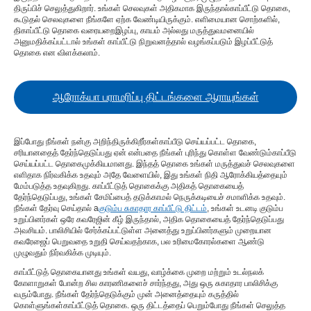
திருப்பிச் செலுத்துகிறார். உங்கள் செலவுகள் அதிகமாக இருந்தால்
காப்பீட்டு தொகை
,
கூடுதல் செலவுகளை நீங்களே ஏற்க வேண்டியிருக்கும். எளிமையான சொற்களில்,
தி
காப்பீட்டு தொகை வரையறை
இழப்பு, காயம் அல்லது மருத்துவமனையில்
அனுமதிக்கப்பட்டால் உங்கள் காப்பீட்டு நிறுவனத்தால் வழங்கப்படும் இழப்பீட்டுத்
தொகை என விளக்கலாம்.
ஆரோக்யா பராமரிப்பு திட்டங்களை ஆராயுங்கள்
இப்போது நீங்கள் நன்கு அறிந்திருக்கிறீர்கள்
காப்பீடு செய்யப்பட்ட தொகை
,
சரியானதைத் தேர்ந்தெடுப்பது ஏன் என்பதை நீங்கள் புரிந்து கொள்ள வேண்டும்
காப்பீடு
செய்யப்பட்ட தொகை
முக்கியமானது. இந்தத் தொகை உங்கள் மருத்துவச் செலவுகளை
எளிதாக நிர்வகிக்க உதவும் அதே வேளையில், இது உங்கள் நிதி ஆரோக்கியத்தையும்
மேம்படுத்த உதவுகிறது. காப்பீட்டுத் தொகைக்கு அதிகத் தொகையைத்
தேர்ந்தெடுப்பது, உங்கள் சேமிப்பைத் தடுக்காமல் நெருக்கடியைச் சமாளிக்க உதவும்.
நீங்கள் தேர்வு செய்தால் a
குடும்ப சுகாதார காப்பீட்டு திட்டம்
, உங்கள் உடனடி குடும்ப
உறுப்பினர்கள் ஒரே கவரேஜின் கீழ் இருந்தால், அதிக தொகையைத் தேர்ந்தெடுப்பது
அவசியம். பாலிசியில் சேர்க்கப்பட்டுள்ள அனைத்து உறுப்பினர்களும் முறையான
கவரேஜைப் பெறுவதை உறுதி செய்வதற்காக, பல உரிமைகோரல்களை ஆண்டு
முழுவதும் நிர்வகிக்க முடியும்.
காப்பீட்டுத் தொகையானது உங்கள் வயது, வாழ்க்கை முறை மற்றும் உடல்நலக்
கோளாறுகள் போன்ற சில காரணிகளைச் சார்ந்தது, அது ஒரு சுகாதார பாலிசிக்கு
வரும்போது. நீங்கள் தேர்ந்தெடுக்கும் முன் அனைத்தையும் கருத்தில்
கொள்ளுங்கள்
காப்பீட்டுத் தொகை
. ஒரு திட்டத்தைப் பெறும்போது நீங்கள் செலுத்த