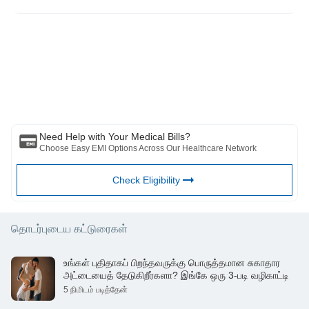
page=PageNo4157&flag=1
https://www.policyholder.gov.in/what_life_insurance_to_buy.aspx
இந்த கட்டுரை தகவல் நோக்கங்களுக்காக மட்டுமே என்பதை நினைவில்
கொள்ளவும் மற்றும் பஜாஜ் ஃபின்சர்வ் ஹெல்த் லிமிடெட் ('BFHL') எந்தப்
பொறுப்பையும் ஏற்காது எழுத்தாளர் மதிப்பாய்வாளர் தோற்றுவிப்பாளரால்
வெளிப்படுத்தப்பட்ட / வழங்கிய கருத்துகள் / ஆலோசனைகள் / தகவல்கள்.
இந்த கட்டுரை எந்த மருத்துவ ஆலோசனைக்கும் மாற்றாக கருதப்படக்கூடாது,
நோய் கண்டறிதல் அல்லது சிகிச்சை. எப்பொழுதும் உங்கள் நம்பகமான
மருத்துவர்/தகுதிவாய்ந்த மருத்துவரிடம் ஆலோசிக்கவும். உங்கள் மருத்துவ
நிலையை மதிப்பீடு செய்ய தொழில்முறை. மேலே உள்ள கட்டுரை மதிப்பாய்வு
செய்யப்பட்டது. தகுதிவாய்ந்த மருத்துவர் மற்றும் BFHL எந்தவொரு
Need Help with Your Medical Bills?
தகவலுக்கும் அல்லது மூன்றாம் தரப்பினரால் வழங்கப்படும் சேவைகள்
Choose Easy EMI Options Across Our Healthcare Network
Check Eligibility
தொடர்புடைய கட்டுரைகள்
உங்கள் புதிதாகப் பிறந்தவருக்கு பொருத்தமான சுகாதார
அட்டையைத் தேடுகிறீர்களா? இங்கே ஒரு 3-படி வழிகாட்டி
5 நிமிடம் படித்தேன்