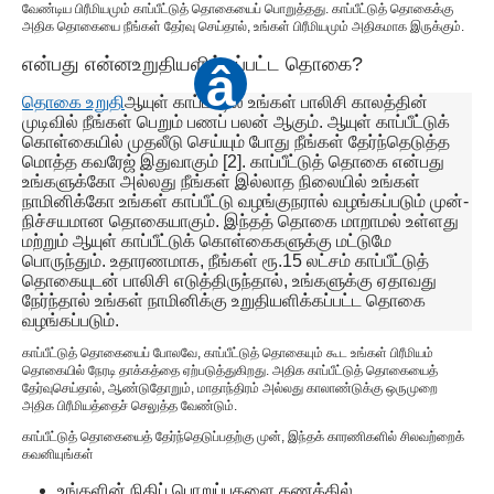
வேண்டிய பிரீமியமும் காப்பீட்டுத் தொகையைப் பொறுத்தது. காப்பீட்டுத் தொகைக்கு
அதிக தொகையை நீங்கள் தேர்வு செய்தால், உங்கள் பிரீமியமும் அதிகமாக இருக்கும்.
என்பது என்ன
உறுதியளிக்கப்பட்ட தொகை
?
â
தொகை உறுதி
ஆயுள் காப்பீட்டில் உங்கள் பாலிசி காலத்தின்
முடிவில் நீங்கள் பெறும் பணப் பலன் ஆகும். ஆயுள் காப்பீட்டுக்
கொள்கையில் முதலீடு செய்யும் போது நீங்கள் தேர்ந்தெடுத்த
மொத்த கவரேஜ் இதுவாகும் [2]. காப்பீட்டுத் தொகை என்பது
உங்களுக்கோ அல்லது நீங்கள் இல்லாத நிலையில் உங்கள்
நாமினிக்கோ உங்கள் காப்பீட்டு வழங்குநரால் வழங்கப்படும் முன்-
நிச்சயமான தொகையாகும். இந்தத் தொகை மாறாமல் உள்ளது
மற்றும் ஆயுள் காப்பீட்டுக் கொள்கைகளுக்கு மட்டுமே
பொருந்தும். உதாரணமாக, நீங்கள் ரூ.15 லட்சம் காப்பீட்டுத்
தொகையுடன் பாலிசி எடுத்திருந்தால், உங்களுக்கு ஏதாவது
நேர்ந்தால் உங்கள் நாமினிக்கு உறுதியளிக்கப்பட்ட தொகை
வழங்கப்படும்.
காப்பீட்டுத் தொகையைப் போலவே, காப்பீட்டுத் தொகையும் கூட உங்கள் பிரீமியம்
தொகையில் நேரடி தாக்கத்தை ஏற்படுத்துகிறது. அதிக காப்பீட்டுத் தொகையைத்
தேர்வுசெய்தால், ஆண்டுதோறும், மாதாந்திரம் அல்லது காலாண்டுக்கு ஒருமுறை
அதிக பிரீமியத்தைச் செலுத்த வேண்டும்.
காப்பீட்டுத் தொகையைத் தேர்ந்தெடுப்பதற்கு முன், இந்தக் காரணிகளில் சிலவற்றைக்
கவனியுங்கள்
உங்களின் நிதிப் பொறுப்புகளை கணக்கில்