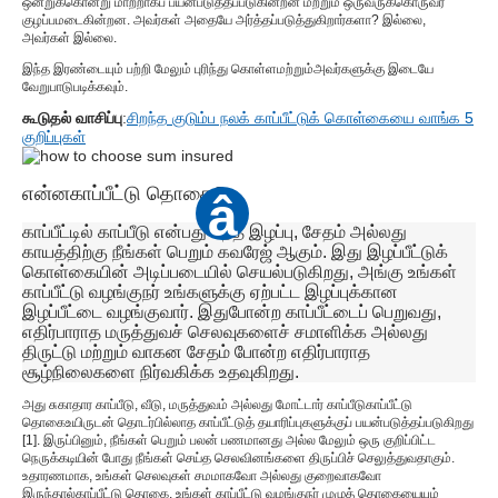
ஒன்றுக்கொன்று மாற்றாகப் பயன்படுத்தப்படுகின்றன மற்றும் ஒருவருக்கொருவர்
குழப்பமடைகின்றன. அவர்கள் அதையே அர்த்தப்படுத்துகிறார்களா? இல்லை,
அவர்கள் இல்லை.
இந்த இரண்டையும் பற்றி மேலும் புரிந்து கொள்ள
மற்றும்
அவர்களுக்கு இடையே
வேறுபாடு
படிக்கவும்.
கூடுதல் வாசிப்பு
:
சிறந்த குடும்ப நலக் காப்பீட்டுக் கொள்கையை வாங்க 5
குறிப்புகள்
என்ன
காப்பீட்டு தொகை
?
â
காப்பீட்டில் காப்பீடு என்பது எந்த இழப்பு, சேதம் அல்லது
காயத்திற்கு நீங்கள் பெறும் கவரேஜ் ஆகும். இது இழப்பீட்டுக்
கொள்கையின் அடிப்படையில் செயல்படுகிறது, அங்கு உங்கள்
காப்பீட்டு வழங்குநர் உங்களுக்கு ஏற்பட்ட இழப்புக்கான
இழப்பீட்டை வழங்குவார். இதுபோன்ற காப்பீட்டைப் பெறுவது,
எதிர்பாராத மருத்துவச் செலவுகளைச் சமாளிக்க அல்லது
திருட்டு மற்றும் வாகன சேதம் போன்ற எதிர்பாராத
சூழ்நிலைகளை நிர்வகிக்க உதவுகிறது.
அது சுகாதார காப்பீடு, வீடு, மருத்துவம் அல்லது மோட்டார் காப்பீடு
காப்பீட்டு
தொகை
உயிருடன் தொடர்பில்லாத காப்பீட்டுத் தயாரிப்புகளுக்குப் பயன்படுத்தப்படுகிறது
[1]. இருப்பினும், நீங்கள் பெறும் பலன் பணமானது அல்ல மேலும் ஒரு குறிப்பிட்ட
நெருக்கடியின் போது நீங்கள் செய்த செலவினங்களை திருப்பிச் செலுத்துவதாகும்.
உதாரணமாக, உங்கள் செலவுகள் சமமாகவோ அல்லது குறைவாகவோ
இருந்தால்
காப்பீட்டு தொகை
, உங்கள் காப்பீட்டு வழங்குநர் முழுத் தொகையையும்