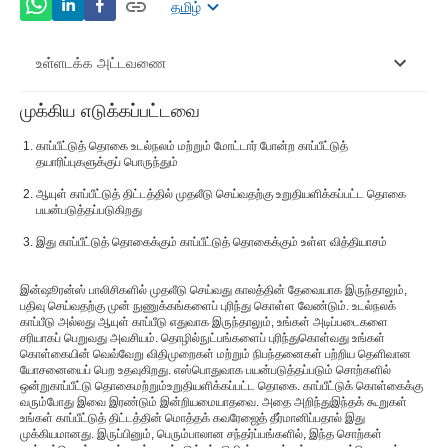
தமிழ்
உள்ளடக்க அட்டவணை
முக்கிய எடுக்கப்பட்டவை
என்னகாப்பீட்டு தொகை?
காப்பீட்டுத் தொகை உடல்நலம் மற்றும் மோட்டார் போன்ற காப்பீட்டுத்
என்பது என்னஉறுதியளிக்கப்பட்ட தொகை?
தயாரிப்புகளுக்குப் பொருந்தும்
ஆயுள் காப்பீட்டுத் திட்டத்தில் முதலீடு செய்வதற்கு உறுதியளிக்கப்பட்ட தொகை
என்னகாப்பீட்டுத் தொகைக்கும் காப்பீட்டுத்
பயன்படுத்தப்படுகிறது
தொகைக்கும் உள்ள வேறுபாடு?
இது காப்பீட்டுத் தொகைக்கும் காப்பீட்டுத் தொகைக்கும் உள்ள வித்தியாசம்
இன்ஷூரன்ஸ் பாலிசிகளில் முதலீடு செய்வது காலத்தின் தேவையாக இருந்தாலும்,
பதிவு செய்வதற்கு முன் நுணுக்கங்களைப் புரிந்து கொள்ள வேண்டும். உடல்நலக்
காப்பீடு அல்லது ஆயுள் காப்பீடு எதுவாக இருந்தாலும், உங்கள் அடிப்படைகளை
சரியாகப் பெறுவது அவசியம். தொழில்நுட்பங்களைப் புரிந்துகொள்வது உங்கள்
கொள்கையின் வெவ்வேறு விதிமுறைகள் மற்றும் நிபந்தனைகள் பற்றிய தெளிவான
யோசனையைப் பெற உதவுகிறது. எஸ்
பொதுவாக பயன்படுத்தப்படும் சொற்களில்
ஒன்று
காப்பீட்டு தொகை
மற்றும்
உறுதியளிக்கப்பட்ட தொகை
. காப்பீட்டுக் கொள்கைக்கு
வரும்போது இவை இரண்டும் இன்றியமையாதவை. அதை அறிந்து
இந்தக் கூறுகள்
உங்கள் காப்பீட்டுத் திட்டத்தின் மொத்தக் கவரேஜைத் தீர்மானிப்பதால் இது
முக்கியமானது. இருப்பினும், பெரும்பாலான சந்தர்ப்பங்களில், இந்த சொற்கள்