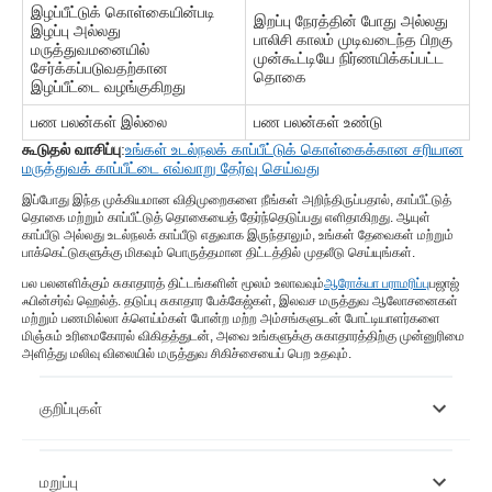
இழப்பீட்டுக் கொள்கையின்படி
இறப்பு நேரத்தின் போது அல்லது
இழப்பு அல்லது
பாலிசி காலம் முடிவடைந்த பிறகு
மருத்துவமனையில்
முன்கூட்டியே நிர்ணயிக்கப்பட்ட
சேர்க்கப்படுவதற்கான
தொகை
இழப்பீட்டை வழங்குகிறது
பண பலன்கள் இல்லை
பண பலன்கள் உண்டு
கூடுதல் வாசிப்பு
:
உங்கள் உடல்நலக் காப்பீட்டுக் கொள்கைக்கான சரியான
மருத்துவக் காப்பீட்டை எவ்வாறு தேர்வு செய்வது
இப்போது இந்த முக்கியமான விதிமுறைகளை நீங்கள் அறிந்திருப்பதால், காப்பீட்டுத்
தொகை மற்றும் காப்பீட்டுத் தொகையைத் தேர்ந்தெடுப்பது எளிதாகிறது. ஆயுள்
காப்பீடு அல்லது உடல்நலக் காப்பீடு எதுவாக இருந்தாலும், உங்கள் தேவைகள் மற்றும்
பாக்கெட்டுகளுக்கு மிகவும் பொருத்தமான திட்டத்தில் முதலீடு செய்யுங்கள்.
பல பலனளிக்கும் சுகாதாரத் திட்டங்களின் மூலம் உலாவவும்
ஆரோக்யா பராமரிப்பு
பஜாஜ்
ஃபின்சர்வ் ஹெல்த். தடுப்பு சுகாதார பேக்கேஜ்கள், இலவச மருத்துவ ஆலோசனைகள்
மற்றும் பணமில்லா க்ளெய்ம்கள் போன்ற மற்ற அம்சங்களுடன் போட்டியாளர்களை
மிஞ்சும் உரிமைகோரல் விகிதத்துடன், அவை உங்களுக்கு சுகாதாரத்திற்கு முன்னுரிமை
அளித்து மலிவு விலையில் மருத்துவ சிகிச்சையைப் பெற உதவும்.
குறிப்புகள்
https://www.irdai.gov.in/ADMINCMS/cms/whatsNew_Layout.aspx?
மறுப்பு