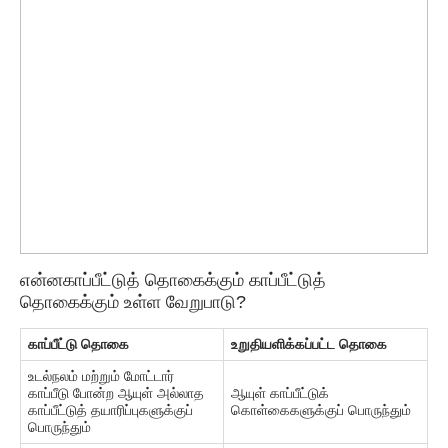
என்ன
காப்பீட்டுத் தொகைக்கும் காப்பீட்டுத்
தொகைக்கும் உள்ள வேறுபாடு
?
காப்பீட்டு தொகை
உறுதியளிக்கப்பட்ட தொகை
உடல்நலம் மற்றும் மோட்டார்
காப்பீடு போன்ற ஆயுள் அல்லாத
ஆயுள் காப்பீட்டுக்
காப்பீட்டுத் தயாரிப்புகளுக்குப்
கொள்கைகளுக்குப் பொருந்தும்
பொருந்தும்