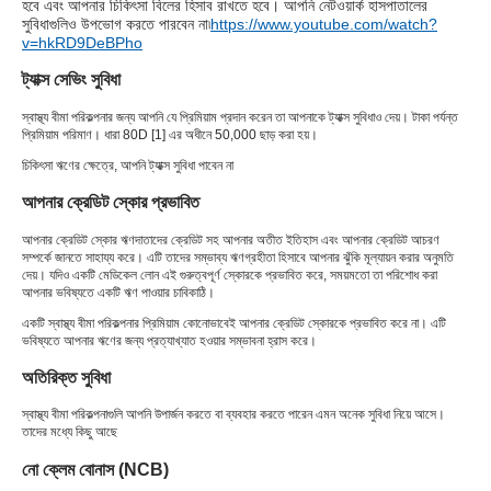
হবে এবং আপনার চিকিৎসা বিলের হিসাব রাখতে হবে। আপনি নেটওয়ার্ক হাসপাতালের
সুবিধাগুলিও উপভোগ করতে পারবেন না৷
https://www.youtube.com/watch?
v=hkRD9DeBPho
ট্যাক্স সেভিং সুবিধা
স্বাস্থ্য বীমা পরিকল্পনার জন্য আপনি যে প্রিমিয়াম প্রদান করেন তা আপনাকে ট্যাক্স সুবিধাও দেয়। টাকা পর্যন্ত
প্রিমিয়াম পরিমাণ। ধারা 80D [1] এর অধীনে 50,000 ছাড় করা হয়।
চিকিৎসা ঋণের ক্ষেত্রে, আপনি ট্যাক্স সুবিধা পাবেন না
আপনার ক্রেডিট স্কোর প্রভাবিত
আপনার ক্রেডিট স্কোর ঋণদাতাদের ক্রেডিট সহ আপনার অতীত ইতিহাস এবং আপনার ক্রেডিট আচরণ
সম্পর্কে জানতে সাহায্য করে। এটি তাদের সম্ভাব্য ঋণগ্রহীতা হিসাবে আপনার ঝুঁকি মূল্যায়ন করার অনুমতি
দেয়। যদিও একটি মেডিকেল লোন এই গুরুত্বপূর্ণ স্কোরকে প্রভাবিত করে, সময়মতো তা পরিশোধ করা
আপনার ভবিষ্যতে একটি ঋণ পাওয়ার চাবিকাঠি।
একটি স্বাস্থ্য বীমা পরিকল্পনার প্রিমিয়াম কোনোভাবেই আপনার ক্রেডিট স্কোরকে প্রভাবিত করে না। এটি
ভবিষ্যতে আপনার ঋণের জন্য প্রত্যাখ্যাত হওয়ার সম্ভাবনা হ্রাস করে।
অতিরিক্ত সুবিধা
স্বাস্থ্য বীমা পরিকল্পনাগুলি আপনি উপার্জন করতে বা ব্যবহার করতে পারেন এমন অনেক সুবিধা নিয়ে আসে।
তাদের মধ্যে কিছু আছে
নো ক্লেম বোনাস (NCB)