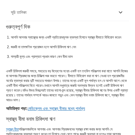
সূচি তালিকা
গুরুত্বপূর্ণ দিক
স্বাস্থ্য বীমা বনাম চিকিৎসা ঋণ
আপনি আপনার স্বাস্থ্যের জন্য একটি প্রতিরোধমূলক ব্যবস্থা হিসাবে স্বাস্থ্য বীমাতে বিনিয়োগ করেন
6টি কারণ কেন স্বাস্থ্য বীমা চিকিৎসা ঋণের চেয়ে ভালো
জরুরী বা তাৎক্ষণিক প্রয়োজন হলে আপনি চিকিৎসা ঋণ নেন
সাশ্রয়ী মূল্য এবং প্রাপ্যতা প্রধান কারণ কেন বীমা ভাল
একটি চিকিৎসা জরুরী সময়ে, সবচেয়ে বড় উদ্বেগের মধ্যে একটি হল তহবিল পরিকল্পনা করা যাতে আপনি নিজের
বা আপনার প্রিয়জনের জন্য চিকিত্সা শুরু করতে পারেন। বীমাতে বিনিয়োগ করা বা ঋণ নেওয়া হল প্রয়োজনীয়
অর্থের ব্যবস্থা করার দুটি সবচেয়ে সাধারণ উপায়। তাদের মধ্যে একটি মূল পার্থক্য হল যে আপনি আগে থেকে
একটি বীমা পরিকল্পনা নিতে পারেন যেখানে আপনি শুধুমাত্র জরুরি অবস্থার উদ্ভব হলেই একটি চিকিৎসা ঋণ
গ্রহণ করেন।
যদিও উভয় বিকল্পেরই তাদের ভালো-মন্দ রয়েছে, স্বাস্থ্য বীমার চিকিৎসা ঋণের উপর একটি প্রান্ত
রয়েছে। তাদের পার্থক্য সম্পর্কে আরও জানতে পড়ুন এবং কেন স্বাস্থ্য বীমা বনাম চিকিৎসা ঋণে, স্বাস্থ্য বীমা
আরও ভাল।
অতিরিক্ত পড়া:
মেডিক্লেম এবং স্বাস্থ্য বীমার মধ্যে পার্থক্য
স্বাস্থ্য বীমা বনাম চিকিৎসা ঋণ
স্বাস্থ্য বীমা
পরিকল্পনাগুলিকে আপনার এবং আপনার প্রিয়জনদের স্বাস্থ্য রক্ষা করার জন্য আপনি যে
প্রতিরোধমূলক ব্যবস্থা গ্রহণ করেন তা হিসাবে দেখা যেতে পারে৷ জরুরী অবস্থা না হলেও তারা আপনার