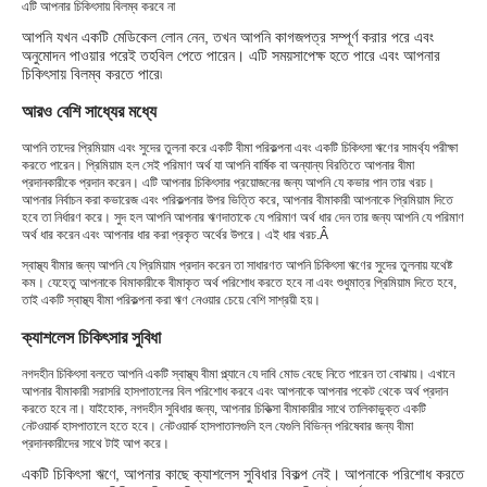
এটি আপনার চিকিৎসায় বিলম্ব করবে না
আপনি যখন একটি মেডিকেল লোন নেন, তখন আপনি কাগজপত্র সম্পূর্ণ করার পরে এবং
অনুমোদন পাওয়ার পরেই তহবিল পেতে পারেন। এটি সময়সাপেক্ষ হতে পারে এবং আপনার
চিকিৎসায় বিলম্ব করতে পারে৷
আরও বেশি সাধ্যের মধ্যে
আপনি তাদের প্রিমিয়াম এবং সুদের তুলনা করে একটি বীমা পরিকল্পনা এবং একটি চিকিৎসা ঋণের সামর্থ্য পরীক্ষা
করতে পারেন। প্রিমিয়াম হল সেই পরিমাণ অর্থ যা আপনি বার্ষিক বা অন্যান্য বিরতিতে আপনার বীমা
প্রদানকারীকে প্রদান করেন। এটি আপনার চিকিৎসার প্রয়োজনের জন্য আপনি যে কভার পান তার খরচ।
আপনার নির্বাচন করা কভারেজ এবং পরিকল্পনার উপর ভিত্তি করে, আপনার বীমাকারী আপনাকে প্রিমিয়াম দিতে
হবে তা নির্ধারণ করে। সুদ হল আপনি আপনার ঋণদাতাকে যে পরিমাণ অর্থ ধার দেন তার জন্য আপনি যে পরিমাণ
অর্থ ধার করেন এবং আপনার ধার করা প্রকৃত অর্থের উপরে। এই ধার খরচ.Â
স্বাস্থ্য বীমার জন্য আপনি যে প্রিমিয়াম প্রদান করেন তা সাধারণত আপনি চিকিৎসা ঋণের সুদের তুলনায় যথেষ্ট
কম। যেহেতু আপনাকে বিমাকারীকে বীমাকৃত অর্থ পরিশোধ করতে হবে না এবং শুধুমাত্র প্রিমিয়াম দিতে হবে,
তাই একটি স্বাস্থ্য বীমা পরিকল্পনা করা ঋণ নেওয়ার চেয়ে বেশি সাশ্রয়ী হয়।
ক্যাশলেস চিকিৎসার সুবিধা
নগদহীন চিকিৎসা বলতে আপনি একটি স্বাস্থ্য বীমা প্ল্যানে যে দাবি মোড বেছে নিতে পারেন তা বোঝায়। এখানে
আপনার বীমাকারী সরাসরি হাসপাতালের বিল পরিশোধ করবে এবং আপনাকে আপনার পকেট থেকে অর্থ প্রদান
করতে হবে না। যাইহোক, নগদহীন সুবিধার জন্য, আপনার চিকিত্সা বীমাকারীর সাথে তালিকাভুক্ত একটি
নেটওয়ার্ক হাসপাতালে হতে হবে। নেটওয়ার্ক হাসপাতালগুলি হল যেগুলি বিভিন্ন পরিষেবার জন্য বীমা
প্রদানকারীদের সাথে টাই আপ করে।
একটি চিকিৎসা ঋণে, আপনার কাছে ক্যাশলেস সুবিধার বিকল্প নেই। আপনাকে পরিশোধ করতে