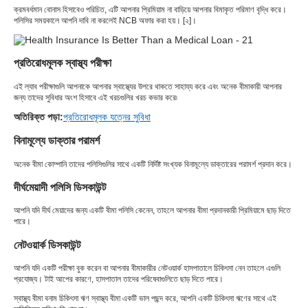
ক্রমবর্ধমান বোনাস হিসাবেও পরিচিত, এটি আপনার প্রিমিয়াম না বাড়িয়ে আপনার বিমাকৃত পরিমাণ বৃদ্ধি করে।
পলিসির সময়কালে আপনি দাবি না করলেই NCB অফার করা হয়। [২]।
প্রতিরোধমূলক স্বাস্থ্য পরীক্ষা
এই ল্যাব পরীক্ষাগুলি আপনাকে আপনার স্বাস্থ্যের উপরে থাকতে সাহায্য করে এবং অনেক বীমাকারী আপনার
জন্য তাদের সুবিধার অংশ হিসাবে এই খরচগুলির খরচ কভার করে৷
অতিরিক্ত পড়া:
প্রতিরোধমূলক যত্নের সুবিধা
বিনামূল্যে ডাক্তার পরামর্শ
অনেক বীমা কোম্পানি তাদের পলিসিগুলির সাথে একটি নির্দিষ্ট সংখ্যক বিনামূল্যে ডাক্তারের পরামর্শ প্রদান করে।
দীর্ঘমেয়াদী পলিসি ডিসকাউন্ট
আপনি যদি দীর্ঘ মেয়াদের জন্য একটি বীমা পলিসি কেনেন, তাহলে আপনার বীমা প্রদানকারী প্রিমিয়ামে ছাড় দিতে
পারে।
নেটওয়ার্ক ডিসকাউন্ট
আপনি যদি একটি পরীক্ষা বুক করেন বা আপনার বীমাকারীর নেটওয়ার্ক হাসপাতালে চিকিৎসা নেন তাহলে এগুলি
প্রযোজ্য। টাই আপের কারণে, হাসপাতাল তাদের পরিষেবাগুলিতে ছাড় দিতে পারে।
স্বাস্থ্য বীমা বনাম চিকিৎসা ঋণ স্বাস্থ্য বীমা একটি ভাল পছন্দ করে, আপনি একটি চিকিৎসা ঋণের সাথে এই