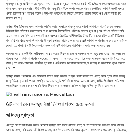
স্বাস্থ্যের জন্য আর্থিক কভার প্রদান করে। উদাহরণস্বরূপ, আপনার একটি পরিকল্পিত চোখের অস্ত্রোপচার হতে
পারে এবং আপনার স্বাস্থ্য নীতি এটির শর্ত অনুযায়ী এটিকে কভার করতে পারে। বিপরীতে, আপনি জরুরী সময়ে
একটি চিকিৎসা ঋণ গ্রহণ করেন। সুদ এবং পরিশোধের কারণে, নিয়মিত পরিস্থিতিতে ঋণ নেওয়া সাধারণত
সম্ভব হয় না।
স্বাস্থ্য বীমা চিকিত্সার সময় আপনার আর্থিক বোঝা কমাতে সাহায্য করে কারণ আপনাকে পকেট থেকে সমস্ত
চিকিৎসা বিল পরিশোধ করতে হবে না বা আপনার বীমাকারীকে পরিশোধ করতে হবে না। আপনি যে পরিমাণ দাবি
করতে পারেন তা নীতি, এর শর্তাবলী এবং আপনার নির্বাচিত বৈশিষ্ট্যগুলির উপর নির্ভর করে৷ যদিও একটি চিকিৎসা
ঋণ চিকিত্সার খরচ সম্পর্কে আপনার উদ্বেগ কমাতে সাহায্য করে, তবে এটি আপনাকে ঋণের মধ্যে ফেলে আর্থিক
বোঝা হয়ে দাঁড়ায়। এটি বিশেষভাবে সত্য যদি এটি পরিবারের প্রাথমিক মজুরির জন্য ব্যবহৃত হয়।
আপনার কাছে একটি বীমা পরিকল্পনা বেছে নেওয়ার বিকল্প রয়েছে যা আপনার জন্য সম্ভবপর এবং সেরা কভারেজ
প্রদান করে। চিকিৎসা ঋণের ক্ষেত্রে, আপনাকে আপস করতে হতে পারে এবং ব্যয়বহুল হলেও ঋণ নিতে হতে
পারে। আপনার যোগ্যতাও কার্যকর হয় কারণ বেশিরভাগ ঋণদাতাদের মানদণ্ড রয়েছে যা আপনাকে পূরণ করতে
হবে।Â
স্বাস্থ্য বীমার প্রিমিয়াম এবং চিকিৎসা ঋণের জন্য আপনি যে সুদ প্রদান করেন তা একই রকম হতে পারে কিন্তু
সম্পূর্ণ ভিন্ন। একটি প্রধান পার্থক্য তাদের পেমেন্ট শর্তাবলী সম্পর্কে. আপনার কাছে বার্ষিক প্রিমিয়াম পরিশোধ
করার বিকল্প আছে যেখানে শর্তের উপর নির্ভর করে আপনাকে মাসিক বা ত্রৈমাসিক সুদ দিতে হতে পারে।
6টি কারণ কেন স্বাস্থ্য বীমা চিকিৎসা ঋণের চেয়ে ভালো
অবিলম্বে প্রাপ্যতা
যেহেতু আপনি সাধারণত আগে থেকেই স্বাস্থ্য বীমা কিনে থাকেন, তাই আপনি অবিলম্বে চিকিৎসা নিতে পারেন।
আপনার কাছে দাবি করার দুটি বিকল্প রয়েছে এবং উভয়ের জন্যই আজ ন্যূনতম কাগজপত্র প্রয়োজন। যাইহোক,