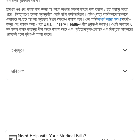
অতিরিক্ত সুবিধাগুলি পান না।
চিকিৎসা ঋণ এবং স্বাস্থ্য বীমা উভয়ই আপনাকে আপনার চিকিৎসা ব্যয়ের জন্য তহবিল পেতে সাহায্য করতে
পারে। কিন্তু ঋণের তুলনায় স্বাস্থ্য বীমা একটি অধিক কার্যকর বিকল্প। এটি শুধুমাত্র আর্থিকভাবে আপনাকে
সেবা করে না, তবে আপনার স্বাস্থ্যের উপরে থাকতেও সাহায্য করে। চেক আউট
সম্পূর্ণ স্বাস্থ্য সমাধান
বাজেট-
বান্ধব এবং ব্যাপক কভার পেতে Bajaj Finserv Health-এ বীমা প্ল্যানগুলি উপলব্ধ। এগুলি আপনাকে 6
জন সদস্য পর্যন্ত স্বাস্থ্যের বীমা করতে সাহায্য করবে এবং প্রতিরোধমূলক চেকআপ এবং বিনামূল্যে ডাক্তারের
পরামর্শের মতো সুবিধাগুলি অফার করবে!
তথ্যসূত্র
https://www.incometaxindia.gov.in/Pages/acts/income-tax-
দাবিত্যাগ
act.aspx
https://www.policyholder.gov.in/you_and_your_health_insurance_po
দয়া করে মনে রাখবেন যে এই নিবন্ধটি শুধুমাত্র তথ্যগত উদ্দেশ্যে তৈরি করা হয়েছে এবং বাজাজ
ফিনসার্ভ হেলথ লিমিটেড (“BFHL”) কোনো দায়িত্ব বহন করে না লেখক/পর্যালোচক/প্রবর্তক কর্তৃক
প্রকাশিত মতামত/পরামর্শ/তথ্যের। এই নিবন্ধটিকে কোনো চিকিৎসা পরামর্শের বিকল্প হিসেবে বিবেচনা
করা উচিত নয়, রোগ নির্ণয় বা চিকিত্সা। সর্বদা আপনার বিশ্বস্ত চিকিত্সক/যোগ্য স্বাস্থ্যসেবার সাথে
পরামর্শ করুন আপনার চিকিৎসা অবস্থা মূল্যায়ন পেশাদার. উপরের নিবন্ধটি একটি দ্বারা পর্যালোচনা করা
হয়েছে যোগ্য ডাক্তার এবং BFHL কোনো তথ্যের জন্য কোনো ক্ষতির জন্য দায়ী নয় অথবা কোনো
তৃতীয় পক্ষের দ্বারা প্রদত্ত পরিষেবা।
Need Help with Your Medical Bills?