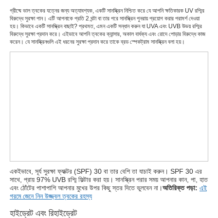
গ্রীষ্মে ভাল ত্বকের যত্নের জন্য অত্যাবশ্যক, একটি সানস্ক্রিন নিশ্চিত করে যে আপনি ক্ষতিকারক UV রশ্মির
বিরুদ্ধে সুরক্ষা পান। এটি আপনাকে প্রতি 2 ঘন্টা বা তার পরে সানস্ক্রিন পুনরায় প্রয়োগ করার পরামর্শ দেওয়া
হয়। কিভাবে একটি সানস্ক্রিন বাছাই? প্রথমত, এমন একটি সন্ধান করুন যা UVA এবং UVB উভয় রশ্মির
বিরুদ্ধে সুরক্ষা প্রদান করে। এইভাবে আপনি ত্বকের ক্যান্সার, অকাল বার্ধক্য এবং রোদে পোড়ার বিরুদ্ধে কাজ
করেন। যে সানস্ক্রিনগুলি এই ধরনের সুরক্ষা প্রদান করে তাকে ব্রড স্পেকট্রাম সানস্ক্রিন বলা হয়।
একইভাবে, সূর্য সুরক্ষা ফ্যাক্টর (SPF) 30 বা তার বেশি তা যাচাই করুন। SPF 30 এর
সাথে, প্রায় 97% UVB রশ্মি ফিল্টার করা হয়। সানস্ক্রিন পরার সময় আপনার কান, পা, হাত
এবং ঠোঁটের পাশাপাশি আপনার মুখের উপর কিছু স্তর দিতে ভুলবেন না।
অতিরিক্ত পড়া:
এই
গরমে জেনে নিন উজ্জ্বল ত্বকের রহস্য
হাইড্রেট এবং রিহাইড্রেট