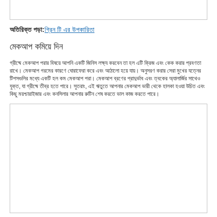
অতিরিক্ত পড়া:
গ্রিন টি এর উপকারিতা
মেকআপ কমিয়ে দিন
গ্রীষ্মে মেকআপ পরার বিষয়ে আপনি একটি জিনিস লক্ষ্য করবেন তা হল এটি ক্রিজ এবং কেক করার প্রবণতা
রাখে। মেকআপ গরমের কারণে ঘোরাফেরা করে এবং আঠালো হয়ে যায়। অনুসরণ করার সেরা মুখের যত্নের
টিপসগুলির মধ্যে একটি হল কম মেকআপ পরা। মেকআপ ব্রণের প্রাদুর্ভাব এবং ত্বকের অ্যালার্জির সাথেও
যুক্ত, যা গ্রীষ্মে তীব্র হতে পারে। সুতরাং, এই ঋতুতে আপনার মেকআপ ভারী থেকে হালকা হওয়া উচিত এবং
কিছু ময়শ্চারাইজার এবং কনসিলার আপনার রুটিন শেষ করতে ভাল কাজ করতে পারে।