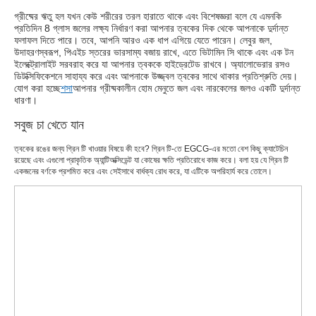
গ্রীষ্মের ঋতু হল যখন কেউ শরীরের তরল হারাতে থাকে এবং বিশেষজ্ঞরা বলে যে এমনকি
প্রতিদিন 8 গ্লাস জলের লক্ষ্য নির্ধারণ করা আপনার ত্বকের দিক থেকে আপনাকে দুর্দান্ত
ফলাফল দিতে পারে। তবে, আপনি আরও এক ধাপ এগিয়ে যেতে পারেন। লেবুর জল,
উদাহরণস্বরূপ, পিএইচ স্তরের ভারসাম্য বজায় রাখে, এতে ভিটামিন সি থাকে এবং এক টন
ইলেক্ট্রোলাইট সরবরাহ করে যা আপনার ত্বককে হাইড্রেটেড রাখবে। অ্যালোভেরার রসও
ডিটক্সিফিকেশনে সাহায্য করে এবং আপনাকে উজ্জ্বল ত্বকের সাথে থাকার প্রতিশ্রুতি দেয়।
যোগ করা হচ্ছে
শসা
আপনার গ্রীষ্মকালীন হোম মেনুতে জল এবং নারকেলের জলও একটি দুর্দান্ত
ধারণা।
সবুজ চা খেতে যান
ত্বকের রঙের জন্য গ্রিন টি খাওয়ার বিষয়ে কী হবে? গ্রিন টি-তে EGCG-এর মতো বেশ কিছু ক্যাটেচিন
রয়েছে এবং এগুলো প্রাকৃতিক অ্যান্টিঅক্সিডেন্ট যা কোষের ক্ষতি প্রতিরোধে কাজ করে। বলা হয় যে গ্রিন টি
একজনের বর্ণকে প্রশমিত করে এবং সেইসাথে বার্ধক্য রোধ করে, যা এটিকে অপরিহার্য করে তোলে।