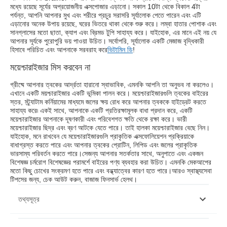
মধ্যে রয়েছে সূর্যের অপ্রয়োজনীয় এক্সপোজার এড়ানো। সকাল 10টা থেকে বিকাল 4টা
পর্যন্ত, আপনি আপনার মুখ এবং শরীরে প্রচুর সরাসরি সূর্যালোক পেতে পারেন এবং এটি
এড়ানোর অনেক উপায় রয়েছে, ঘরের ভিতরে থাকা থেকে শুরু করে। লম্বা হাতার পোশাক এবং
সানগ্লাসের মতো ছাতা, ক্যাপ এবং ব্রিমড টুপি সাহায্য করে। যাইহোক, এর মানে এই নয় যে
আপনার সূর্যকে পুরোপুরি ভয় পাওয়া উচিত। সর্বোপরি, সূর্যালোক একটি মেজাজ বৃদ্ধিকারী
হিসাবে পরিচিত এবং আপনাকে সরবরাহ করে
ভিটামিন ডি
!
ময়েশ্চারাইজার মিস করবেন না
গ্রীষ্মে আপনার ত্বকের আর্দ্রতা হারানো স্বাভাবিক, এমনকি আপনি তা অনুভব না করলেও।
এখানে একটি ময়শ্চারাইজার একটি ভূমিকা পালন করে। ময়েশ্চারাইজারগুলি ত্বকের বাইরের
স্তর, স্ট্র্যাটাম কর্নিয়ামের মাধ্যমে জলের ক্ষয় রোধ করে আপনার ত্বককে হাইড্রেট করতে
সাহায্য করে৷ একই সাথে, আপনাকে একটি প্রতিরক্ষামূলক বাধা প্রদান করে, একটি
ময়েশ্চারাইজার আপনাকে দূষণকারী এবং পরিবেশগত ক্ষতি থেকে রক্ষা করে। ভারী
ময়েশ্চারাইজার ছিদ্র এবং ব্রণ আটকে যেতে পারে। তাই হালকা ময়েশ্চারাইজার বেছে নিন।
যাইহোক, মনে রাখবেন যে ময়েশ্চারাইজারগুলি প্রাকৃতিক এক্সফোলিয়েশন প্রক্রিয়াকে
বাধাগ্রস্ত করতে পারে এবং আপনার ত্বকের প্রোটিন, লিপিড এবং জলের প্রাকৃতিক
ভারসাম্য পরিবর্তন করতে পারে।সেজন্য আপনার সতর্কতার সাথে, অনুপাতে এবং একজন
বিশেষজ্ঞ চর্মরোগ বিশেষজ্ঞের পরামর্শে বাইরের পণ্য ব্যবহার করা উচিত। এমনকি মেকআপের
মতো কিছু চোখের সংক্রমণ হতে পারে এবং বন্ধ্যাত্বের কারণ হতে পারে।আরও স্বাস্থ্যসেবা
টিপসের জন্য, চেক আউট করুন, বাজাজ ফিনসার্ভ হেলথ।
তথ্যসূত্র