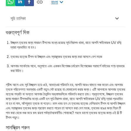
বাংলা
সূচি তালিকা
গুরুত্বপূর্ণ দিক
সানস্ক্রিন পরুন
উজ্জ্বল ত্বকের জন্য সাধারণ টিপসের মধ্যে রয়েছে সূর্য-নিরাপদ থাকা, যাতে আপনি ক্ষতিকারক UV রশ্মি
হাইড্রেট এবং রিহাইড্রেট
দ্বারা প্রভাবিত না হন।
ত্বকের যত্নের টিপস যা উজ্জ্বল এবং স্বাস্থ্যকর ত্বকের জন্য করা আসলে বেশ সহজ
সবুজ চা খেতে যান
আপনার সতর্কতার সাথে, অনুপাতে এবং একজন বিশেষজ্ঞ চর্মরোগ বিশেষজ্ঞের পরামর্শে বাইরের পণ্য ব্যবহার
মেকআপ কমিয়ে দিন
করা উচিত।
আপনার ত্বককে এক্সফোলিয়েট করুন
গ্রীষ্ম আসে এবং সূর্য উজ্জ্বল হয়ে ওঠে, আবহাওয়া পরিবর্তন হয়, আপনি আরও ঘামতে শুরু করেন এবং আপনার
ত্বকে পরিবেশগত অবস্থার একটি নতুন সেট রয়েছে যা মোকাবেলা করার জন্য। এটি আপনাকে আপনার ত্বকের
অতিরিক্ত গোসল এড়িয়ে চলুন
যত্নের পদ্ধতি বা অন্তত আপনার দৈনন্দিন অভ্যাসগুলিকে পরিবর্তন করতে চায়। প্রকৃতপক্ষে, উজ্জ্বল ত্বকের
জন্য সাধারণ টিপসগুলির মধ্যে একটি হল সূর্য-নিরাপদ থাকা, যাতে আপনি ক্ষতিকারক UV রশ্মি দ্বারা প্রভাবিত
ছায়ায় থাকুন
না হন বা লাল, আঁশযুক্ত ত্বকে না পড়েন। ভাল খবর হল যে ত্বকের যত্নের বেশিরভাগ টিপস যা আপনি উজ্জ্বল
এবং স্বাস্থ্যকর ত্বকের জন্য প্রয়োগ করতে পারেন তা আসলে করা বেশ সহজ, ত্বকের রঙের জন্য গ্রিন টি
ময়েশ্চারাইজার মিস করবেন না
পান করা থেকে শুরু করে কম ঝরনা পর্যন্ত!আকর্ষণীয় শোনাচ্ছে? গরমে ভালো ত্বকের যত্নের জন্য এই 8 টি
টিপস পড়ুন।
সানস্ক্রিন পরুন