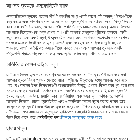
আপনার ত্বককে এক্সফোলিয়েট করুন
এক্সফোলিয়েশন ত্বকের যত্নের শীর্ষ টিপসগুলির মধ্যে একটি কারণ এটি অবরুদ্ধ ছিদ্রগুলিকে
বন্ধ করতে এবং আপনার ত্বকে তেলের কারণে ব্রণ প্রতিরোধে সহায়তা করে। ছিদ্র কিভাবে
ব্লক করা হয়? ঠিক আছে, আপনার শরীর প্রতিদিন মৃত চামড়া ফেলে দেয়। এক্সফোলিয়েশন
আপনাকে নিস্তেজ এবং শুষ্ক দেখায় না। এটি আপনার চাপযুক্ত গ্রীষ্মের ত্বককে একটি
নতুন চেহারা এবং একটি মসৃণ, উজ্জ্বল টোন দেয়। তবে, আপনাকে সতর্কতার সাথে আপনার
ত্বককে এক্সফোলিয়েট করতে হবে। আপনি স্ক্রাব ব্যবহার করার ফ্রিকোয়েন্সি বাড়াতে
পারলেও, আপনি অতিরিক্ত এক্সফোলিয়েট করতে চান না এবং আপনার ত্বককে একটি
শক্তিশালী প্রতিরক্ষামূলক বাধা ছাড়া এবং সূর্যের ক্ষতির জন্য খোলা রাখতে চান না।
অতিরিক্ত গোসল এড়িয়ে চলুন
এটি আশ্চর্যজনক হতে পারে, তবে খুব ঘন ঘন গোসল করা বা টবে খুব বেশি সময় ব্যয় করা
আপনার ত্বকে বিরূপ প্রভাব ফেলতে পারে। গ্রীষ্মের উত্তাপের মধ্যে আপনার মনে হতে
পারে যে গোসলের উপর নিষেধাজ্ঞাগুলি অপ্রয়োজনীয় কিন্তু, এখানে, বিশেষ করে খুব গরম জলে
স্নানের ক্ষেত্রে সতর্কতা। স্নানের খারাপ দিকগুলির মধ্যে রয়েছে প্রায়শই শুষ্ক, চুলকানি
ত্বক, প্রদাহ, একজিমা, ফ্ল্যাকি ত্বক, সোরিয়াসিস এবং ভঙ্গুর চুল। অধিকন্তু, আপনি
আসলেই নিজেকে 'ভালো' ব্যাকটেরিয়া এবং এসেনশিয়াল অয়েল স্ক্রাব করতে পারেন৷ তাই,
ব্যক্তিগত স্বাস্থ্যবিধি এবং উজ্জ্বল ত্বকের জন্য সেরা টিপসের মধ্যে ভারসাম্য বজায় রাখার
চেষ্টা করুন, মনে রাখবেন যে অনুপযুক্ত ব্যক্তিগত স্বাস্থ্যবিধি সমানভাবে খারাপ ফলাফলের
দিকে নিয়ে যেতে পারে।
অতিরিক্ত পড়া:
কিভাবে স্বাস্থ্যকর ত্বক আছে
ছায়ায় থাকুন
এটি একটি নো-brainer মত মনে হয় এবং সম্ভবত এটি. গ্রীষ্মে পর্যাপ্ত ত্বকের যত্নের