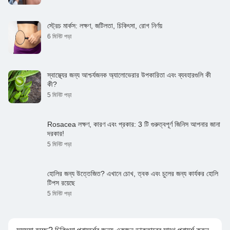
https://www.health.harvard.edu/blog/showering-daily-is-it-
necessary-2019062617193
https://www.healthline.com/health/beauty-skin-care/how-often-
স্ট্রেচ মার্কস: লক্ষণ, জটিলতা, চিকিৎসা, রোগ নির্ণয়
should-you-shower#too-often
6 মিনিট পড়া
https://www.healthline.com/health/beauty-skin-care/how-often-
should-you-shower#too-little
https://www.allure.com/story/summer-skin-care-tips-from-
dermatologists
https://www.byrdie.com/moisturizer-bad-for-skin
স্বাস্থ্যের জন্য আশ্চর্যজনক অ্যালোভেরার উপকারিতা এবং ব্যবহারগুলি কী
https://m.dailyhunt.in/news/india/english/curejoy-epaper-
কী?
curejoy/10+harmful+side+effects+of+makeup-newsid-
5 মিনিট পড়া
66029881
Rosacea লক্ষণ, কারণ এবং প্রকার: 3 টি গুরুত্বপূর্ণ জিনিস আপনার জানা
দরকার!
5 মিনিট পড়া
হোলির জন্য উত্তেজিত? এখানে চোখ, ত্বক এবং চুলের জন্য কার্যকর হোলি
টিপস রয়েছে
5 মিনিট পড়া