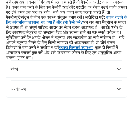
यदि आप अपना वजन नियंत्रण में रखना चाहते हैं तो मैक्रोज़ काउंट करना आवश्यक
है। वजन कम करने के लिए कम कैलोरी खाएं और प्रोटीन का सेवन बढ़ाएं ताकि आपका
पेट लंबे समय तक भरा रह सके। यदि आप वजन बनाए रखना चाहते हैं, तो
मैक्रोन्यूट्रिएंट्स के बीच एक स्वस्थ संतुलन बनाए रखें।
अतिरिक्त पढ़ें:
वजन घटाने के
लिए आंतरायिक उपवास: यह क्या है और इसे कैसे करें?
अब जब आप मैक्रोज़ के महत्व
से अवगत हैं, तो संपूर्ण पौष्टिक आहार का सेवन करना आवश्यक है। आपके शरीर के
लिए आवश्यक मैक्रोज़ को समझना फिट और स्वस्थ रहने का एक स्मार्ट तरीका है।
सुनिश्चित करें कि आपके भोजन में मैक्रोज़ और माइक्रोज़ का सही संयोजन हो। यदि
आपको मैक्रोज़ गिनने के लिए किसी सहायता की आवश्यकता है, तो शीर्ष पोषण
विशेषज्ञों से बात करने में संकोच न करें
बजाज फिनसर्व स्वास्थ्य
. कुछ ही मिनटों में
ऑनलाइन परामर्श बुक करें और आगे के स्वस्थ जीवन के लिए एक अनुकूलित आहार
योजना प्राप्त करें।
संदर्भ
https://www.aipt.edu.au/articles/2017/01/what-are-
अस्वीकरण
macronutrients-what-you-need-know
https://www.mdanderson.org/publications/focused-on-
health/what-are-macronutrients-.h15-1593780.html
https://avitahealth.org/health-library/macronutrients-a-simple-
कृपया ध्यान दें कि यह लेख केवल सूचनात्मक उद्देश्यों के लिए है और बजाज फिनसर्व हेल्थ
guide-to-macros/
लिमिटेड ('बीएफएचएल') की कोई जिम्मेदारी नहीं है लेखक/समीक्षक/प्रवर्तक द्वारा व्यक्त/दिए
https://fit-flavors.com/blogs/nutrition/everything-you-need-to-
गए विचारों/सलाह/जानकारी का। इस लेख को किसी चिकित्सकीय सलाह का विकल्प नहीं
know-about-macronutrients
माना जाना चाहिए, निदान या उपचार। हमेशा अपने भरोसेमंद चिकित्सक/योग्य स्वास्थ्य सेवा
https://www.runtastic.com/blog/en/what-are-macronutrients/
से परामर्श लें आपकी चिकित्सा स्थिति का मूल्यांकन करने के लिए पेशेवर। उपरोक्त आलेख
https://www.afpafitness.com/blog/what-are-macronutrients-
की समीक्षा द्वारा की गई है योग्य चिकित्सक और BFHL किसी भी जानकारी या के लिए किसी