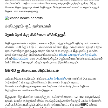
விஷம் உள்ளிட்ட கடுமையான பக்க விளைவுகளுக்கு வழிவகுக்கும். நன்கு புரிந்து
கொள்ள தொடர்ந்து படியுங்கள்
அதிமதுரம் வேர் நன்மைகள்
உங்கள் உடல்நலம் மற்றும்
அதன் பக்க விளைவுகளுக்கு.
அதிமதுரம் ரூட் நன்மைகள்
தோல் நோய்க்கு சிகிச்சையளிக்கிறது
Â
அதிமதுரம்
பாக்டீரியா எதிர்ப்பு, வைரஸ் எதிர்ப்பு மற்றும் அழற்சி எதிர்ப்பு பண்புகளைக்
கொண்ட 300 க்கும் மேற்பட்ட கலவைகள் உள்ளன. இது பாக்டீரியாவால் ஏற்படும் தோல்
நோய்த்தொற்றுகளுக்கு ஒரு சிறந்த தீர்வாக அமைகிறது.
1
]. இது முகப்பரு போன்ற
தோல் நிலைகளுக்கு சிகிச்சையளிக்க உதவும்,
அரிக்கும் தோலழற்சி
,
செல்லுலிடிஸ்
,
மற்றும்
இம்பெட்டிகோ
. சாறு அடங்கிய மேற்பூச்சு ஜெல்லைப் பயன்படுத்தலாம்
அதிமதுரம்
வேர்
அரிக்கும் தோலழற்சி மற்றும் முகப்பருவை நிர்வகிக்க உதவும்.
GERD ஐ விரைவாக விடுவிக்கவும்
வயிற்றுக்கோளாறு,
இதயம் எரிகிறது
,
அமில ரிஃப்ளக்ஸ்
அஜீரணத்தின் பொதுவான
அறிகுறிகள்
அதிமதுரம்
நிர்வகிக்கவும் நிவாரணம் பெறவும் உதவும்.
கொண்டவை
அதிமதுரம்
வழக்கமான அடிப்படையில் காப்ஸ்யூல்கள் அஜீரண
அறிகுறிகளை கணிசமாக மேம்படுத்தலாம்.
இது தவிர, இது இரைப்பைஉணவுக்குழாய் ரிஃப்ளக்ஸ் நோயை (GERD) எளிதாக்கவும்
உதவும். போன்ற அறிகுறிகள் இதில் அடங்கும்
நெஞ்செரிச்சல்
மற்றும் அமில ரிஃப்ளக்ஸ்.
ஆன்டாக்சிட்களுடன் ஒப்பிடும்போது, ​​தினசரி பயன்பாடு
அதிமதுரம்
GERD மற்றும்