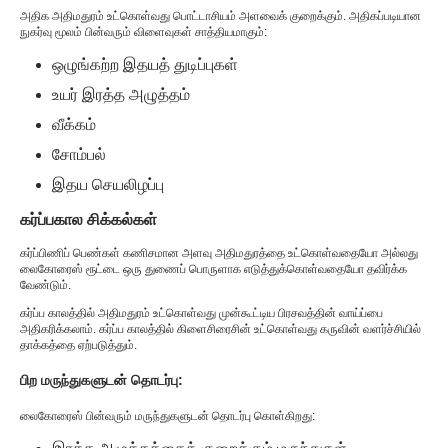
அதிக அதிமதுரம் உட்கொள்வது பொட்டாசியம் அளவைக் குறைக்கும். அதிகப்படியான
நுகர்வு மூலம் பின்வரும் விளைவுகள் சாத்தியமாகும்:
ஒழுங்கற்ற இதயத் துடிப்புகள்
உயர் இரத்த அழுத்தம்
வீக்கம்
சோம்பல்
இதய செயலிழப்பு
கர்ப்பகால சிக்கல்கள்
கர்ப்பிணிப் பெண்கள் கணிசமான அளவு அதிமதுரத்தை உட்கொள்வதையோ அல்லது
லைகோரைஸ் ரூட்டை ஒரு துணைப் பொருளாக எடுத்துக்கொள்வதையோ தவிர்க்க
வேண்டும்.
கர்ப்ப காலத்தில் அதிமதுரம் உட்கொள்வது முன்கூட்டிய பிரசவத்தின் வாய்ப்பை
அதிகரிக்கலாம். கர்ப்ப காலத்தில் கிளைசிரைசின் உட்கொள்வது கருவின் வளர்ச்சியில்
தாக்கத்தை ஏற்படுத்தும்.
பிற மருந்துகளுடன் தொடர்பு:
லைகோரைஸ் பின்வரும் மருந்துகளுடன் தொடர்பு கொள்கிறது: