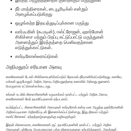
இரத்த அழுத்தத்தைக் குறைக்கும் மருந்துகள்
நீர் மாத்திரைகள், டையூரிடிக்ஸ் என்றும்
அழைக்கப்படுகிறது
ஒழுங்கற்ற இதயத்துடிப்புக்கான மருந்து
வார்ஃபரின் (கூமடின்), ஈஸ்ட்ரோஜன், ஹார்மோன்
சிகிச்சை மற்றும் பிறப்பு கட்டுப்பாட்டு மருந்துகள்
அனைத்தும் இரத்தத்தை மெலிவதற்கான
எடுத்துக்காட்டுகள்.
கார்டிகோஸ்டீராய்டுகள்
அதிமதுரம் சரியான அளவு
லைகோரைஸ் டோஸ் சிகிச்சையளிக்கப்படும் நோயால் தீர்மானிக்கப்படுகிறது. எனவே,
மக்கள் ஒருபோதும் அதிக அளவு அதிமதுரத்தை உணவில் அல்லது துணைப்
பொருளாக உட்கொள்ளக்கூடாது.
உங்கள் உடலில் கிளைசிரைசின் உருவாக்கம் நாள்பட்ட மற்றும் அதிக அளவு
லைகோரைஸ் வேர் தயாரிப்புகளால் ஏற்படலாம்.
உயர்த்தப்பட்ட கிளைசிரைசின் அளவுகள் கார்டிசோல் என்ற மன அழுத்த ஹார்மோனின்
அதிகப்படியான அதிகரிப்புடன் இணைக்கப்பட்டுள்ளது, இது திரவம் மற்றும்
எலக்ட்ரோலைட் ஏற்றத்தாழ்வுகளுக்கு வழிவகுக்கும்.
இதன் விளைவாக, லைகோரைஸ் ரூட் தயாரிப்புகளின் நாள்பட்ட மற்றும் அதிக
அளவுகள் பல்வேறு அபாயகரமான பக்க விளைவுகளை ஏற்படுத்தலாம், அவற்றுள்: