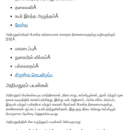
தலைவலி
Â
உயர் இரத்த அழுத்தம்
Â
சோர்வு
அதிமதுரம்
விஷம் போன்ற கடுமையான சுகாதார நிலைமைகளுக்கு வழிவகுக்கும்
[
10
]:
Â
மாரடைப்பு
Â
நுரையீரல் வீக்கம்
Â
பக்கவாதம்
Â
சிறுநீரக செயலிழப்பு
அதிமதுரம் பயன்கள்
அதிமதுரம் மெல்லக்கூடிய மாத்திரைகள், திரவ சாறு, காப்ஸ்யூல்கள், தூள் மற்றும் மூல
தாவர வடிவத்தில் காணப்படுகிறது. இன்று பலர் அஜீரணம், அமில வீச்சு, வெப்பம்,
இருமல் மற்றும் பாக்டீரியா மற்றும் வைரஸ் நோய்கள் போன்ற நிலைமைகளுக்கு
லைகோரைஸ் ரூட்டைப் பயன்படுத்துகின்றனர். இது ஒரு திரவ அல்லது காப்ஸ்யூல்
பொருளாக அடிக்கடி அணுகக்கூடியது
அதிமதுரத்தின் சில மருத்துவப் பயன்கள் பின்வருமாறு: