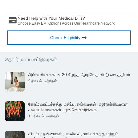
https://www.ncbi.nlm.nih.gov/pmc/articles/PMC3498851/
மருத்துவர்/தகுதிவாய்ந்த மருத்துவரிடம் ஆலோசிக்கவும். உங்கள் மருத்துவ
நிலையை மதிப்பீடு செய்ய தொழில்முறை. மேலே உள்ள கட்டுரை மதிப்பாய்வு
செய்யப்பட்டது. தகுதிவாய்ந்த மருத்துவர் மற்றும் BFHL எந்தவொரு
Need Help with Your Medical Bills?
தகவலுக்கும் அல்லது மூன்றாம் தரப்பினரால் வழங்கப்படும் சேவைகள்
Choose Easy EMI Options Across Our Healthcare Network
Check Eligibility
தொடர்புடைய கட்டுரைகள்
அமில வீச்சுக்கான 20 சிறந்த ஆயுர்வேத வீட்டு வைத்தியம்
9 நிமிடம் படித்தேன்
கேரட்: ஊட்டச்சத்து மதிப்பு, நன்மைகள், ஆரோக்கியமான
சமையல் வகைகள், முன்னெச்சரிக்கை
13 நிமிடம் படித்தேன்
கிராம்பு: நன்மைகள், பயன்கள், ஊட்டச்சத்து மற்றும்