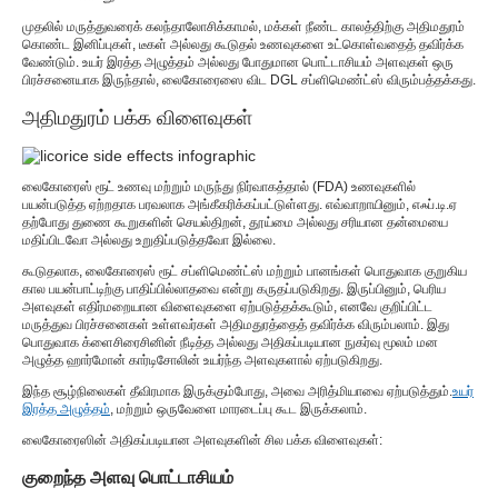
முதலில் மருத்துவரைக் கலந்தாலோசிக்காமல், மக்கள் நீண்ட காலத்திற்கு அதிமதுரம்
கொண்ட இனிப்புகள், டீகள் அல்லது கூடுதல் உணவுகளை உட்கொள்வதைத் தவிர்க்க
வேண்டும். உயர் இரத்த அழுத்தம் அல்லது போதுமான பொட்டாசியம் அளவுகள் ஒரு
பிரச்சனையாக இருந்தால், லைகோரைஸை விட DGL சப்ளிமெண்ட்ஸ் விரும்பத்தக்கது.
அதிமதுரம் பக்க விளைவுகள்
லைகோரைஸ் ரூட் உணவு மற்றும் மருந்து நிர்வாகத்தால் (FDA) உணவுகளில்
பயன்படுத்த ஏற்றதாக பரவலாக அங்கீகரிக்கப்பட்டுள்ளது. எவ்வாறாயினும், எஃப்.டி.ஏ
தற்போது துணை கூறுகளின் செயல்திறன், தூய்மை அல்லது சரியான தன்மையை
மதிப்பிடவோ அல்லது உறுதிப்படுத்தவோ இல்லை.
கூடுதலாக, லைகோரைஸ் ரூட் சப்ளிமெண்ட்ஸ் மற்றும் பானங்கள் பொதுவாக குறுகிய
கால பயன்பாட்டிற்கு பாதிப்பில்லாதவை என்று கருதப்படுகிறது. இருப்பினும், பெரிய
அளவுகள் எதிர்மறையான விளைவுகளை ஏற்படுத்தக்கூடும், எனவே குறிப்பிட்ட
மருத்துவ பிரச்சனைகள் உள்ளவர்கள் அதிமதுரத்தைத் தவிர்க்க விரும்பலாம். இது
பொதுவாக க்ளைசிரைசினின் நீடித்த அல்லது அதிகப்படியான நுகர்வு மூலம் மன
அழுத்த ஹார்மோன் கார்டிசோலின் உயர்ந்த அளவுகளால் ஏற்படுகிறது.
இந்த சூழ்நிலைகள் தீவிரமாக இருக்கும்போது, ​​அவை அரித்மியாவை ஏற்படுத்தும்.
உயர்
இரத்த அழுத்தம்
, மற்றும் ஒருவேளை மாரடைப்பு கூட இருக்கலாம்.
லைகோரைஸின் அதிகப்படியான அளவுகளின் சில பக்க விளைவுகள்:
குறைந்த அளவு பொட்டாசியம்