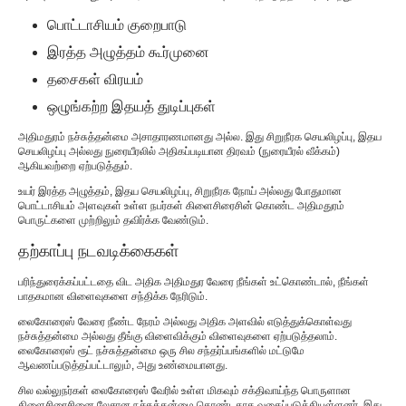
பொட்டாசியம் குறைபாடு
இரத்த அழுத்தம் கூர்முனை
தசைகள் விரயம்
ஒழுங்கற்ற இதயத் துடிப்புகள்
அதிமதுரம் நச்சுத்தன்மை அசாதாரணமானது அல்ல. இது சிறுநீரக செயலிழப்பு, இதய
செயலிழப்பு அல்லது நுரையீரலில் அதிகப்படியான திரவம் (நுரையீரல் வீக்கம்)
ஆகியவற்றை ஏற்படுத்தும்.
உயர் இரத்த அழுத்தம், இதய செயலிழப்பு, சிறுநீரக நோய் அல்லது போதுமான
பொட்டாசியம் அளவுகள் உள்ள நபர்கள் கிளைசிரைசின் கொண்ட அதிமதுரம்
பொருட்களை முற்றிலும் தவிர்க்க வேண்டும்.
தற்காப்பு நடவடிக்கைகள்
பரிந்துரைக்கப்பட்டதை விட அதிக அதிமதுர வேரை நீங்கள் உட்கொண்டால், நீங்கள்
பாதகமான விளைவுகளை சந்திக்க நேரிடும்.
லைகோரைஸ் வேரை நீண்ட நேரம் அல்லது அதிக அளவில் எடுத்துக்கொள்வது
நச்சுத்தன்மை அல்லது தீங்கு விளைவிக்கும் விளைவுகளை ஏற்படுத்தலாம்.
லைகோரைஸ் ரூட் நச்சுத்தன்மை ஒரு சில சந்தர்ப்பங்களில் மட்டுமே
ஆவணப்படுத்தப்பட்டாலும், அது உண்மையானது.
சில வல்லுநர்கள் லைகோரைஸ் வேரில் உள்ள மிகவும் சக்திவாய்ந்த பொருளான
கிளைசிரைசினை லேசான நச்சுத்தன்மை கொண்டதாக வகைப்படுத்தியுள்ளனர். இது