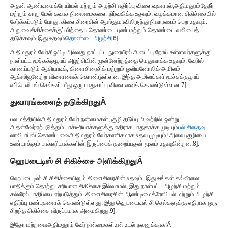
அதன் ஆண்டிமைக்ரோபியல் மற்றும் அழற்சி எதிர்ப்பு விளைவுகளால்,
அதிமதுரம்
தேநீர்
மற்றும் சாறு மேல் சுவாச நிலைமைகளை நிர்வகிக்க உதவும். வழக்கமான சிகிச்சையில்
சேர்க்கப்படும் போது, ​​கிளைசிரைசின் ஆஸ்துமாவிலிருந்து நிவாரணம் பெற உதவும்.
அறுவைசிகிச்சைக்குப் பிந்தைய தொண்டை புண் மற்றும் தொண்டை வலியைத்
தடுக்கவும் இது உதவும்
தொண்டை அழற்சி
[
6
].
அதிமதுரம் வேர்
சிஓபிடி அல்லது நாட்பட்ட நுரையீரல் அடைப்பு நோய் உள்ளவர்களுக்கு
நாள்பட்ட மூச்சுக்குழாய் அழற்சியின் முன்னேற்றத்தை மெதுவாக்க உதவும். வேரில்
காணப்படும் ஆசியாடிக், கிளைசிரைசிக் மற்றும் ஓலியனோலிக் அமிலம்
ஆக்ஸிஜனேற்ற விளைவைக் கொண்டுள்ளன. இந்த அமிலங்கள் மூச்சுக்குழாய்
எபிடெலியல் செல்கள் மீது ஒரு பாதுகாப்பு விளைவைக் கொண்டுள்ளன.
7
].
துவாரங்களைத் தடுக்கிறது
Â
பல மத்தியில்
அதிமதுரம் வேர் நன்மைகள்
, குழி தடுப்பு அவற்றில் ஒன்று.
அதன்
வேர்
ஏற்படுத்தும் பாக்டீரியாக்களுக்கு எதிராக பாதுகாக்க முடியும்
பல் சிதைவு
.
லாலிபாப்ஸ் கொண்டவை
அதிமதுரம் வேர்
கணிசமாக உதவ முடியும்! அவை குழியை
உண்டாக்கும் பாக்டீரியாக்களின் இருப்பைக் குறைப்பதன் மூலம் உதவுகின்றன.
8
].
ஹெபடைடிஸ் சி சிகிச்சை அளிக்கிறது
Â
ஹெபடைடிஸ் சி சிகிச்சையிலும் கிளைசிரைசின் உதவும். இது உங்கள் கல்லீரலை
பாதிக்கும் தொற்று. சரியான சிகிச்சை இல்லாமல், இது நாள்பட்ட அழற்சி மற்றும்
கல்லீரல் பாதிப்பை ஏற்படுத்தும். கிளைசிரைசின் ஆண்டிமைக்ரோபியல் மற்றும் அழற்சி
எதிர்ப்பு பண்புகளைக் கொண்டுள்ளது, இது ஹெபடைடிஸ் சி செல்களுக்கு எதிராக ஒரு
சிறந்த சிகிச்சை விருப்பமாக அமைகிறது.
9
].
இதோ மற்றவை
அதிமதுரம் வேர் நன்மைகள்
உன் உடல் நலனுக்காக:
Â