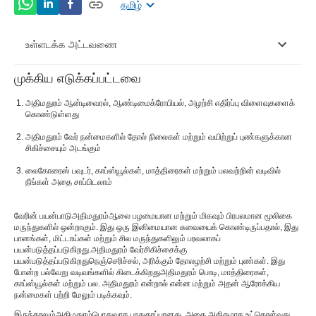
தமிழ்
உள்ளடக்க அட்டவணை
முக்கிய எடுக்கப்பட்டவை
அதிமதுரம் ரூட் நன்மைகள்
அதிமதுரம் ஆன்டிவைரல், ஆண்டிமைக்ரோபியல், அழற்சி எதிர்ப்பு விளைவுகளைக்
அதிமதுரம் பயன்கள்
கொண்டுள்ளது
அதிமதுரம் வேர் நன்மைகளில் தோல் நிலைகள் மற்றும் வயிற்றுப் புண்களுக்கான
அதிமதுரம் பக்க விளைவுகள்
சிகிச்சையும் அடங்கும்
அதிமதுரம் சரியான அளவு
லைகோரைஸ் பவுடர், காப்ஸ்யூல்கள், மாத்திரைகள் மற்றும் பலவற்றின் வடிவில்
நீங்கள் அதை சாப்பிடலாம்
தற்காப்பு நடவடிக்கைகள்
வேரின் பயன்பாடு
அதிமதுரம்
ஆலை பழமையான மற்றும் மிகவும் பிரபலமான மூலிகை
மருந்துகளில் ஒன்றாகும். இது ஒரு இனிமையான சுவையைக் கொண்டிருப்பதால், இது
பானங்கள், மிட்டாய்கள் மற்றும் சில மருந்துகளிலும் பரவலாகப்
பயன்படுத்தப்படுகிறது.
அதிமதுரம் வேர்
சிகிச்சைக்கு
பயன்படுத்தப்படுகிறது
நெஞ்செரிச்சல்
, அரிக்கும் தோலழற்சி மற்றும் புண்கள். இது
போன்ற பல்வேறு வடிவங்களில் கிடைக்கிறது
அதிமதுரம் பொடி
, மாத்திரைகள்,
காப்ஸ்யூல்கள் மற்றும் பல. அதிமதுரம் என்றால் என்ன மற்றும் அதன் ஆரோக்கிய
நன்மைகள் பற்றி மேலும் படிக்கவும்.
இருந்தாலும்
அதிமதுரம்
பொதுவாக பாதுகாப்பானது, அதை அதிகமாக உட்கொள்வது