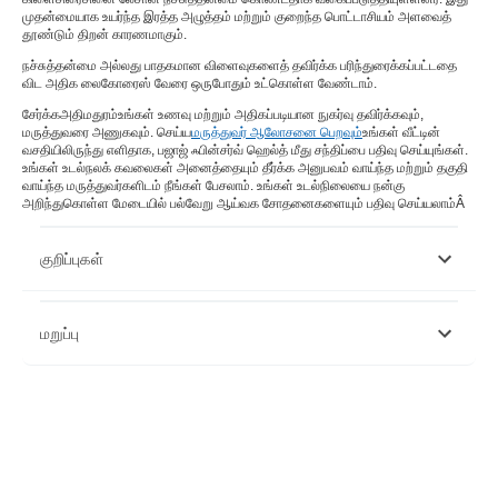
முதன்மையாக உயர்ந்த இரத்த அழுத்தம் மற்றும் குறைந்த பொட்டாசியம் அளவைத்
தூண்டும் திறன் காரணமாகும்.
நச்சுத்தன்மை அல்லது பாதகமான விளைவுகளைத் தவிர்க்க பரிந்துரைக்கப்பட்டதை
விட அதிக லைகோரைஸ் வேரை ஒருபோதும் உட்கொள்ள வேண்டாம்.
சேர்க்க
அதிமதுரம்
உங்கள் உணவு மற்றும் அதிகப்படியான நுகர்வு தவிர்க்கவும்,
மருத்துவரை அணுகவும். செய்ய
மருத்துவர் ஆலோசனை பெறவும்
உங்கள் வீட்டின்
வசதியிலிருந்து எளிதாக, பஜாஜ் ஃபின்சர்வ் ஹெல்த் மீது சந்திப்பை பதிவு செய்யுங்கள்.
உங்கள் உடல்நலக் கவலைகள் அனைத்தையும் தீர்க்க அனுபவம் வாய்ந்த மற்றும் தகுதி
வாய்ந்த மருத்துவர்களிடம் நீங்கள் பேசலாம். உங்கள் உடல்நிலையை நன்கு
அறிந்துகொள்ள மேடையில் பல்வேறு ஆய்வக சோதனைகளையும் பதிவு செய்யலாம்
Â
குறிப்புகள்
https://www.ncbi.nlm.nih.gov/pmc/articles/PMC3870067/
மறுப்பு
https://search.informit.org/doi/10.3316/INFORMIT.950298610899394
https://www.cancernetwork.com/view/licorice-root-extract-
shows-antitumor-activity
https://pubmed.ncbi.nlm.nih.gov/27614124/
இந்த கட்டுரை தகவல் நோக்கங்களுக்காக மட்டுமே என்பதை நினைவில்
https://www.ncbi.nlm.nih.gov/pmc/articles/PMC4673944/
கொள்ளவும் மற்றும் பஜாஜ் ஃபின்சர்வ் ஹெல்த் லிமிடெட் ('BFHL') எந்தப்
https://www.ncbi.nlm.nih.gov/pmc/articles/PMC6783935/
பொறுப்பையும் ஏற்காது எழுத்தாளர் மதிப்பாய்வாளர் தோற்றுவிப்பாளரால்
https://pubs.acs.org/doi/10.1021/acs.jafc.5b00102
வெளிப்படுத்தப்பட்ட / வழங்கிய கருத்துகள் / ஆலோசனைகள் / தகவல்கள்.
https://pubmed.ncbi.nlm.nih.gov/21108917/
இந்த கட்டுரை எந்த மருத்துவ ஆலோசனைக்கும் மாற்றாக கருதப்படக்கூடாது,
https://www.ncbi.nlm.nih.gov/pmc/articles/PMC3715454/
நோய் கண்டறிதல் அல்லது சிகிச்சை. எப்பொழுதும் உங்கள் நம்பகமான