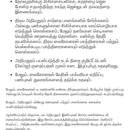
தோலழற்சிக்கு சிகிச்சையளிக்க, கற்றாழை ஜெல்
போன்ற சருமத்திற்கு உகந்த ஜெல்லுடன் தாவரத்தை
இணைக்கவும்.
திரவ அதிமதுரம் சாற்றை பானங்களில் சேர்க்கலாம்
அல்லது புண்களுக்கான சிகிச்சையாக வாய்மொழியாக
எடுத்துக் கொள்ளலாம், மேலும் தளர்வான செடிகளை
வெந்நீரில் ஊறவைத்து தொண்டை வலிக்கு தேநீர்
தயாரிக்கலாம். திரவ லைகோரைஸ் மாத்திரைகள் மற்றும்
மெல்லக்கூடிய மாத்திரைகளையும் எடுத்துக்
கொள்ளலாம்.
அதிமதுரம் பயன்படுத்தி உடல் நிறை குறியீட்டெண்
(பிஎம்ஐ) குறைப்பதன் மூலம் எடை இழப்புக்கு உதவுகிறது.
மேலும், லைகோரைஸ் வேரின் பாக்டீரியா எதிர்ப்பு
பண்புகள் துவாரங்களைத் தடுக்க உதவும்.
மேலும், லைகோரைஸ் டீ, உதடுகளில் வலியை நீக்குவதாகவும், மேற்பூச்சு ஜெல் முகப்பரு
அல்லது டெர்மடிடிஸ் போன்ற தோல் நிலைகளை குணப்படுத்துவதாகவும் கூறப்படுகிறது.
மேலும், அதிமதுரம் பல்வேறு உணவுகள் மற்றும் பானங்களை சுவைக்க
பயன்படுத்தப்படுகிறது.
ஆச்சரியப்படும் விதமாக, பல அதிமதுரம் இனிப்புகள் சோம்பு எண்ணெயுடன்
சுவைக்கப்படுகின்றன, இது சோம்பு தாவரத்திலிருந்து (பிம்பினெல்லா அனிசம்)
பெறப்பட்ட அத்தியாவசிய எண்ணெயாகும், இது லைகோரைஸ் வேருடன் ஒப்பிடத்தக்க
சுவை கொண்டது.