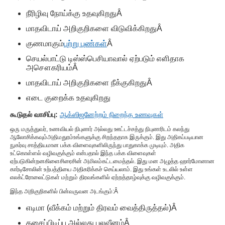
நீரிழிவு நோய்க்கு உதவுகிறது
Â
மாதவிடாய் அறிகுறிகளை விடுவிக்கிறது
Â
குணமாகும்
புற்று புண்கள்
Â
செயல்பாட்டு டிஸ்ஸ்பெசியாவால் ஏற்படும் எளிதாக
அசௌகரியம்
Â
மாதவிடாய் அறிகுறிகளை நீக்குகிறது
Â
எடை குறைக்க உதவுகிறது
கூடுதல் வாசிப்பு:
ஆக்ஸிஜனேற்றம் நிறைந்த உணவுகள்
ஒரு மருத்துவர், உணவியல் நிபுணர் அல்லது ஊட்டச்சத்து நிபுணரிடம் கலந்து
ஆலோசிக்கவும்
அதிமதுரம்
உங்களுக்கு சிறந்ததாக இருக்கும். இது அதிகப்படியான
நுகர்வு சாத்தியமான பக்க விளைவுகளிலிருந்து பாதுகாக்க முடியும். அதிக
உட்கொள்ளல் வழிவகுக்கும் என்பதால் இந்த பக்க விளைவுகள்
ஏற்படுகின்றன
கிளைசிரைசின் அமிலம்
கட்டமைத்தல். இது மன அழுத்த ஹார்மோனான
கார்டிசோலின் உற்பத்தியை அதிகரிக்கச் செய்யலாம். இது உங்கள் உடலில் உள்ள
எலக்ட்ரோலைட்டுகள் மற்றும் திரவங்களில் ஏற்றத்தாழ்வுக்கு வழிவகுக்கும்.
இந்த அறிகுறிகளில் பின்வருவன அடங்கும்:
Â
எடிமா (வீக்கம் மற்றும் திரவம் வைத்திருத்தல்)
Â
தசைப்பிடிப்பு அல்லது பலவீனம்
Â