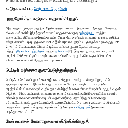
இரைப்பை எரிச்சலை போக்குவதில் மிகவும் பயனுள்ளதாக உள்ளது [
2
].
கூடுதல் வாசிப்பு:
செரிமான நொதிகள்
புற்றுநோய்க்கு எதிராக பாதுகாக்கிறது
Â
அதிமதுரம்
வழங்குகிறது
ஆக்ஸிஜனேற்ற
நன்மைகள். இதனால்,
அதிமதுரம் வேர்
சாறு
சில வடிவங்களில் இருந்து உங்களைப் பாதுகாக்க உதவும்
புற்றுநோய்
. சாற்றில்
காணப்படும் லிகோகால்கோன்-ஏ என்ற பொருளே இதற்குக் காரணம். மருந்து எதிர்ப்பு
சக்தி கொண்ட ஒரு புரதமான bcl-2 இன் அளவை திறம்பட குறைக்க உதவுகிறது. Bcl-
2 இன் அதிகப்படியான அளவு அடிக்கடி மார்பகத்துடன் தொடர்புடையது
மற்றும்
புரோஸ்டேட் புற்றுநோய்
மற்றும்
லுகேமியா
[
3
]. இது தவிர, சாறு வாய்வழி சளி
அழற்சி சிகிச்சையிலும் உதவும். இவை கதிர்வீச்சு மற்றும் கீமோதெரபியின் பக்க
விளைவுகளான வலிமிகுந்த வாய் புண்கள்.
பெப்டிக் அல்சரை குணப்படுத்துகிறது
Â
பெப்டிக் அல்சர் என்பது உங்கள் கீழ் உணவுக்குழாய், வயிறு அல்லது சிறுகுடலில்
உருவாகும் புண்கள். இவை பொதுவாக எச்.பைலோரி பாக்டீரியாவால் ஏற்படும்
அழற்சியின் விளைவாகும்.
அதிமதுரம் வேர்
இதில் உள்ள கிளைசிரைசின் மற்றும் அதன்
அழற்சி எதிர்ப்பு பண்புகள் காரணமாக சாறு அவர்களுக்கு சிகிச்சையளிக்க உதவும்.
உங்கள் நிலையான சிகிச்சையுடன் அதன் சாற்றை தொடர்ந்து உட்கொள்வது
எச்.பைலோரியைக் குறைக்கலாம்.
4
]. கணக்கிடப்பட்ட அளவுகள் உங்களைச் சிறப்பாகப்
பாதுகாக்க உதவும் என்று ஆய்வுகள் காட்டுகின்றன
வயிற்று புண்
நிலையான
மருந்துகளை விட [
5
].
மேல் சுவாசக் கோளாறுகளை விடுவிக்கிறது
Â