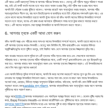
এটি আরও একটি গুরুত্বপূর্ণ উপায় যা আপনার শরীরের উপকার করে। যেহেতু এটি গ্রীষ্মে প্রচুর পরিমাণে পাওয়া
যায়, তাই এই ফলটি কতটা সতেজ হতে পারে তাতে অবাক হওয়ার কিছু নেই! গ্রীষ্ম শুরু হওয়ার সাথে সাথে
আপনি হিট স্ট্রোক হওয়ার ঝুঁকিতে থাকেন। আপনার ডায়েটে আম অন্তর্ভুক্ত করার মাধ্যমে, আপনার শরীর
স্বতঃস্ফূর্তভাবে শীতল হয়, যার ফলে ডিহাইড্রেশন বা ক্লান্তির মতো হিট স্ট্রোকের লক্ষণগুলি হ্রাস পায়। এর
থেকে ভালো আমের উপকারিতা হয়তো আপনি খুঁজে পাবেন না! যদিও আপনি আমের বিভিন্ন উপকারিতা সম্পর্কে
সচেতন হতে পারেন, ফলের এই রাজা খাওয়া আপনাকে গ্রীষ্মকালে শসার মতো ঠান্ডা থাকতে সাহায্য করতে
পারে। এটি আমের অন্যতম সেরা স্বাস্থ্য উপকারিতা যা আপনি উপভোগ করতে পারেন।
6. আপনার ত্বকে একটি আভা যোগ করুন
যদিও আপনি অন্ত্র এবং শরীরের জন্য অসংখ্য আমের উপকারিতা সম্পর্কে সচেতন, আপনি হয়তো জানেন না যে
এটি আপনার ত্বকের জন্যও উপকারী। যেহেতু আম ভিটামিন সি, বিটা-ক্যারোটিন এবং অন্যান্য বিভিন্ন
অ্যান্টিঅক্সিডেন্টের মতো পুষ্টিতে ভরপুর, তাই নিয়মিত আম খেলে আপনার ত্বকের উজ্জ্বলতা বৃদ্ধি পায়।
আম খাওয়ার সবচেয়ে ভালো সুবিধা হল এটি ত্বকের গভীর স্তরে কাজ করে এবং সেগুলোকে ভালোভাবে
পরিষ্কার করে। আপনার ত্বকের সঠিক পরিষ্কারের সাথে, একটি সম্পূর্ণ এক্সফোলিয়েশন এবং মৃত ছিদ্রগুলি দূর
করা হয়। আপনার খাবারে আম অন্তর্ভুক্ত করুন এবং আপনার ত্বকের উজ্জ্বলতা বাড়ান। এই উপকারিতাগুলো
জেনে নিন আর বুঝুন আমের গুরুত্ব!
এখন আপনি বিভিন্ন সুবিধা সম্পর্কে জানেন, আপনি কি জন্য অপেক্ষা করছেন? আমের পুলে ডুব দিন এবং আমের
চমৎকার সব স্বাস্থ্য উপকারিতা উপভোগ করুন। আমের পাতা বাদ দেবেন না কারণ আম পাতার উপকারিতাও
অনেক! তারা, এছাড়াও, বিভিন্ন স্বাস্থ্য অসুস্থতা চিকিত্সা কার্যকর. যাইহোক, আপনি যদি কোন নির্দিষ্ট ডায়েট শাসন
অনুসরণ করেন যেমন
candida খাদ্য পরিকল্পনা
, আপনার খাদ্যতালিকায় আম অন্তর্ভুক্ত করার আগে আপনার
পুষ্টিবিদের সাথে পরামর্শ করুন।
প্রচুর আছে
ভিটামিন সি
আপনার অনাক্রম্যতা এবং সামগ্রিক স্বাস্থ্য উন্নত করতে ফল। যেকোন পুষ্টির পরামর্শের
জন্য, Bajaj Finserv Health-এর নামকরা ডায়েটিশিয়ান এবং পুষ্টিবিদদের সাথে যোগাযোগ করুন।
ডাক্তারের পরামর্শ নিন
কয়েক মিনিটের মধ্যে এবং আপনার পুষ্টি বা খাদ্য পরিকল্পনা প্রশ্নের সমাধান করুন।