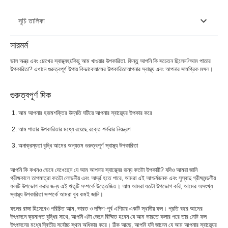
সূচি তালিকা
সারমর্ম
1. আপনার হজম শক্তি বাড়ান
ভাল অন্ত্র এবং চোখের স্বাস্থ্য
হয়
কিছু
আম খাওয়ার উপকারিতা
. কিন্তু
আপনি কি সচেতন ছিলেন?
আম পাতার
উপকারিতা
? এখানে গুরুত্বপূর্ণ উপায় কিভাবে
আমের উপকারিতা
আপনার স্বাস্থ্য এবং আপনার সামগ্রিক মঙ্গল।
2. আম খান এবং ক্যান্সারের বিরুদ্ধে লড়াই করুন
3. আপনার দৃষ্টি উন্নত
গুরুত্বপূর্ণ দিক
4. আপনার চিনির মাত্রা নিয়ন্ত্রণ করুন৷
আম আপনার হজমশক্তির উন্নতি ঘটিয়ে আপনার স্বাস্থ্যের উপকার করে
5. হিট স্ট্রোক প্রতিরোধ
আম পাতার উপকারিতার মধ্যে রয়েছে রক্তে শর্করার নিয়ন্ত্রণ
অনাক্রম্যতা বৃদ্ধি আমের অন্যতম গুরুত্বপূর্ণ স্বাস্থ্য উপকারিতা
6. আপনার ত্বকে একটি আভা যোগ করুন
আপনি কি কখনও ভেবে দেখেছেন যে আম আপনার স্বাস্থ্যের জন্য কতটা উপকারী? যদিও আমরা জানি
গ্রীষ্মকালে তাপমাত্রা কতটা লোভনীয় এবং আর্দ্র হতে পারে, আমরা এই আশ্চর্যজনক এবং সুস্বাদু গ্রীষ্মমন্ডলীয়
ফলটি উপভোগ করার জন্য এই ঋতুটি সম্পর্কে উত্তেজিত। আম আমরা যতটা উপভোগ করি, আমের অসংখ্য
স্বাস্থ্য উপকারিতা সম্পর্কে আমরা খুব কমই জানি।
ফলের রাজা হিসেবেও পরিচিত আম, ভারত ও দক্ষিণ-পূর্ব এশিয়ার একটি স্থানীয় ফল। প্রতি বছর আমের
উৎপাদনে ক্রমাগত বৃদ্ধির সাথে, আপনি এটা জেনে বিস্মিত হবেন যে আম ভারতে কলার পরে তার মোট ফল
উৎপাদনের মধ্যে দ্বিতীয় সর্বোচ্চ স্থান অধিকার করে। ঠিক আছে, আপনি যদি জানেন যে আম আপনার স্বাস্থ্যের