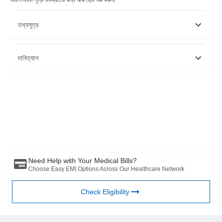
সামনে একটি সুস্থ ভবিষ্যতের জন্য আজ ছোট শুরু করুন!
তথ্যসূত্র
https://agriexchange.apeda.gov.in/Weekly_eReport/Mango_Report_F
দাবিত্যাগ
http://nhb.gov.in/report_files/mango/mango.htm
দয়া করে মনে রাখবেন যে এই নিবন্ধটি শুধুমাত্র তথ্যগত উদ্দেশ্যে তৈরি করা হয়েছে এবং বাজাজ
ফিনসার্ভ হেলথ লিমিটেড (“BFHL”) কোনো দায়িত্ব বহন করে না লেখক/পর্যালোচক/প্রবর্তক কর্তৃক
প্রকাশিত মতামত/পরামর্শ/তথ্যের। এই নিবন্ধটিকে কোনো চিকিৎসা পরামর্শের বিকল্প হিসেবে বিবেচনা
করা উচিত নয়, রোগ নির্ণয় বা চিকিত্সা। সর্বদা আপনার বিশ্বস্ত চিকিত্সক/যোগ্য স্বাস্থ্যসেবার সাথে
পরামর্শ করুন আপনার চিকিৎসা অবস্থা মূল্যায়ন পেশাদার. উপরের নিবন্ধটি একটি দ্বারা পর্যালোচনা করা
হয়েছে যোগ্য ডাক্তার এবং BFHL কোনো তথ্যের জন্য কোনো ক্ষতির জন্য দায়ী নয় অথবা কোনো
তৃতীয় পক্ষের দ্বারা প্রদত্ত পরিষেবা।
Need Help with Your Medical Bills?
Choose Easy EMI Options Across Our Healthcare Network
Check Eligibility