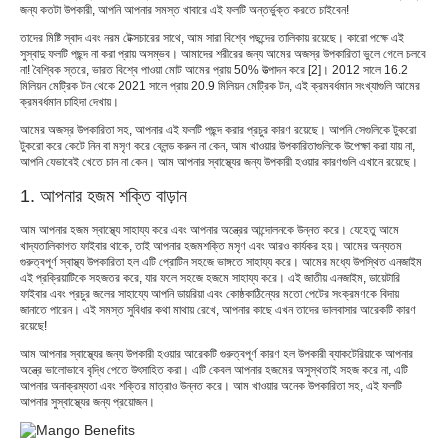
জন্য কতটা উপকারী, আপনি আপনার সমস্ত খাবারে এই ফলটি অন্তর্ভুক্ত করতে চাইবেন!
তাদের মিষ্টি স্বাদ এবং নরম টেক্সচারের সাথে, আম সারা বিশ্বে পছন্দের তালিকায় রয়েছে। কারো পক্ষে এই
সুস্বাদু ফলটি পছন্দ না করা প্রায় অসম্ভব। আমাদের শরীরের জন্য আমের অজস্র উপকারিতা ভুলে গেলে চলবে
না! বৈশ্বিক স্তরে, ভারত বিশ্বে পাওয়া মোট আমের প্রায় 50% উত্পাদন করে [2]। 2012 সালে 16.2
মিলিয়ন মেট্রিক টন থেকে 2021 সালে প্রায় 20.9 মিলিয়ন মেট্রিক টন, এই ক্রমবর্ধমান সংখ্যাগুলি আমের
ক্রমবর্ধমান চাহিদা দেখায়।
আমের অজস্র উপকারিতা সহ, আপনার এই ফলটি পছন্দ করার প্রচুর কারণ রয়েছে। আপনি সেগুলিকে টুকরো
টুকরো করে কেটে নিন বা মসৃণ করে ব্লেন্ড করুন না কেন, আম খাওয়ার উপকারিতাগুলিকে উপেক্ষা করা যায় না,
আপনি যেভাবেই খেতে চান না কেন। আম আপনার স্বাস্থ্যের জন্য উপকারী হওয়ার কারণগুলি এখানে রয়েছে।
1. আপনার হজম শক্তি বাড়ান
আম আপনার হজম স্বাস্থ্যে সাহায্য করে এবং আপনার অন্ত্রের আন্দোলনকে উন্নত করে। যেহেতু আমে
খাদ্যতালিকাগত ফাইবার থাকে, তাই আপনার হজমশক্তি মসৃণ এবং আরও কার্যকর হয়। আমের অন্যতম
গুরুত্বপূর্ণ স্বাস্থ্য উপকারিতা হল এটি প্রোটিন সহজে ভাঙ্গতে সাহায্য করে। আমের মধ্যে উপস্থিত এনজাইম
এই প্রক্রিয়াটিকে সহজতর করে, যার ফলে সহজে হজমে সাহায্য করে। এই জাতীয় এনজাইম, ডায়েটারি
ফাইবার এবং প্রচুর জলের সাহায্যে আপনি ডায়রিয়া এবং কোষ্ঠকাঠিন্যের মতো পেটের সংক্রমণকে বিদায়
জানাতে পারেন। এই সমস্ত সুবিধার কথা মাথায় রেখে, আপনার কাছে এখন তাদের ভালবাসার আরেকটি কারণ
রয়েছে!
আম আপনার স্বাস্থ্যের জন্য উপকারী হওয়ার আরেকটি গুরুত্বপূর্ণ কারণ হল উপকারী ব্যাকটেরিয়াকে আপনার
অন্ত্রে ভালোভাবে বৃদ্ধি পেতে উৎসাহিত করা। এটি কেবল আপনার হজমের অসুস্থতাই সহজ করে না, এটি
আপনার অনাক্রম্যতা এবং শক্তির মাত্রাও উন্নত করে। আম খাওয়ার অনেক উপকারিতা সহ, এই ফলটি
আপনার সুস্বাস্থ্যের জন্য প্রয়োজন।