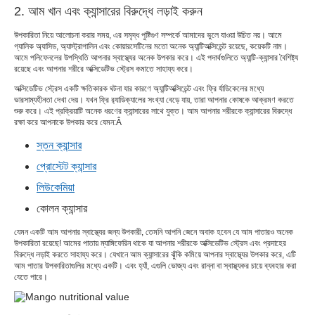
2. আম খান এবং ক্যান্সারের বিরুদ্ধে লড়াই করুন
উপকারিতা নিয়ে আলোচনা করার সময়, এর সমৃদ্ধ পুষ্টিগুণ সম্পর্কে আমাদের ভুলে যাওয়া উচিত নয়। আমে
গ্যালিক অ্যাসিড, অ্যাস্ট্রাগালিন এবং কোয়ারসেটিনের মতো অনেক অ্যান্টিঅক্সিডেন্ট রয়েছে, কয়েকটি নাম।
আমে পলিফেনলের উপস্থিতি আপনার স্বাস্থ্যের অনেক উপকার করে। এই পদার্থগুলিতে অ্যান্টি-ক্যান্সার বৈশিষ্ট্য
রয়েছে এবং আপনার শরীরে অক্সিডেটিভ স্ট্রেস কমাতে সাহায্য করে।
অক্সিডেটিভ স্ট্রেস একটি ক্ষতিকারক ঘটনা যার কারণে অ্যান্টিঅক্সিডেন্ট এবং ফ্রি র্যাডিকেলের মধ্যে
ভারসাম্যহীনতা দেখা দেয়। যখন ফ্রি র‌্যাডিক্যালের সংখ্যা বেড়ে যায়, তারা আপনার কোষকে আক্রমণ করতে
শুরু করে। এই প্রক্রিয়াটি অনেক ধরণের ক্যান্সারের সাথে যুক্ত। আম আপনার শরীরকে ক্যান্সারের বিরুদ্ধে
রক্ষা করে আপনাকে উপকার করে যেমন:Â
স্তন ক্যান্সার
প্রোস্টেট ক্যান্সার
লিউকেমিয়া
কোলন ক্যান্সার
যেমন একটি আম আপনার স্বাস্থ্যের জন্য উপকারী, তেমনি আপনি জেনে অবাক হবেন যে আম পাতারও অনেক
উপকারিতা রয়েছে! আমের পাতায় ম্যাঙ্গিফেরিন থাকে যা আপনার শরীরকে অক্সিডেটিভ স্ট্রেস এবং প্রদাহের
বিরুদ্ধে লড়াই করতে সাহায্য করে। যেখানে আম ক্যান্সারের ঝুঁকি কমিয়ে আপনার স্বাস্থ্যের উপকার করে, এটি
আম পাতার উপকারিতাগুলির মধ্যে একটি। এবং হ্যাঁ, এগুলি ভোজ্য এবং রান্না বা স্বাস্থ্যকর চায়ে ব্যবহার করা
যেতে পারে।