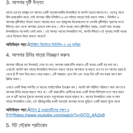
3. আপনার দৃষ্টি উন্নত
ভালো চোখের স্বাস্থ্য হল আমের একটি অত্যাবশ্যকীয় উপকারিতা যা আপনি হয়তো জানেন না। যেহেতু আমে
বিটা-ক্যারোটিন থাকে, তাই আপনার শরীর ভিটামিন এ-এর পর্যাপ্ত মাত্রা তৈরি করতে সক্ষম। ভিটামিন এ
আপনার দৃষ্টিশক্তি উন্নত করতে সাহায্য করে এবং ম্যাকুলার ডিজেনারেশন বা এমনকি দৃষ্টিশক্তি হ্রাসের মতো
বিভিন্ন রোগ থেকে আপনার চোখকে রক্ষা করে। পেঁপে খাওয়া যেমন দৃষ্টিশক্তি বাড়ায়, তেমনি আম খাওয়ার
উপকারিতাও অনেকটা একই রকম। এই সমস্ত আমের উপকারিতা সহ, আপনি কীভাবে এই সুস্বাদু ফলটি খাওয়া
থেকে নিজেকে বিরত রাখতে পারেন?
অতিরিক্ত পড়া:
Â
ইমিউন সিস্টেমে ভিটামিন এ এর ​​ভূমিকা
4. আপনার চিনির মাত্রা নিয়ন্ত্রণ করুন৷
আপনার শরীরের যত উপকারই হোক না কেন, আপনার ডায়াবেটিস থাকলে এটি খাওয়া একটি বড় কথা নয়।
এখানেই আপনি আম পাতার উপকারিতা উপভোগ করতে পারেন৷ আপনাকে যা করতে হবে তা হল আমের প্রায় 5
থেকে 6 টি পাতা নিয়ে জলে সেদ্ধ করুন। এটি সারারাত রেখে দিন এবং পরের দিন এটি পান করার আগে জল
ফিল্টার করুন।
এখানে একটি বিষয় লক্ষণীয় যে আমের গ্লাইসেমিক ইনডেক্স কম। আপনি যদি পরিমিত পরিমাণে আম খান তবে
আপনার চিনির মাত্রা বাড়তে পারে না। এটি ডায়াবেটিস রোগীদের জন্য একটি বিশাল দীর্ঘশ্বাস হতে পারে কারণ
এক বা দুটি আমের টুকরো আপনার রক্তে গ্লুকোজের মাত্রা বাড়াবে না। আমের উপকারিতা হোক বা আম
পাতার উপকারিতা হোক; এই গ্রীষ্মমন্ডলীয় ফলটি অবশ্যই আপনার ফলের ঝুড়িতে একটি জায়গা খুঁজে পাবে!
অতিরিক্ত পড়া:
Â
টাইপ 2 ডায়াবেটিসের লক্ষণ ও
উপসর্গ
https://www.youtube.com/watch?v=0jTD_4A1fx8
5. হিট স্ট্রোক প্রতিরোধ