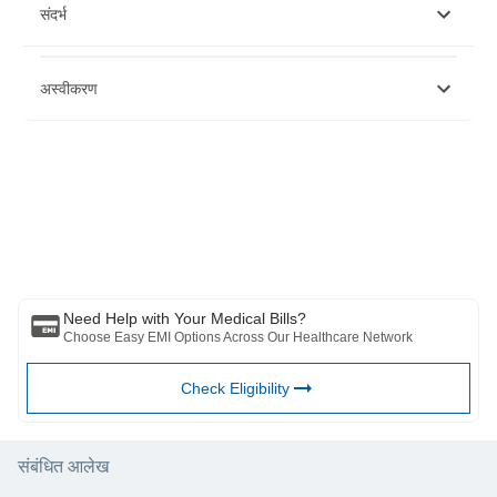
संदर्भ
https://www.who.int/news-room/fact-sheets/detail/levels-and-
अस्वीकरण
trends-in-child-mortality-report-2021
https://parenting.firstcry.com/articles/brand-how-much-does-it-
cost-to-plan-for-a-baby-in-india/
कृपया ध्यान दें कि यह लेख केवल सूचनात्मक उद्देश्यों के लिए है और बजाज फिनसर्व हेल्थ
लिमिटेड ('बीएफएचएल') की कोई जिम्मेदारी नहीं है लेखक/समीक्षक/प्रवर्तक द्वारा व्यक्त/दिए
गए विचारों/सलाह/जानकारी का। इस लेख को किसी चिकित्सकीय सलाह का विकल्प नहीं
माना जाना चाहिए, निदान या उपचार। हमेशा अपने भरोसेमंद चिकित्सक/योग्य स्वास्थ्य सेवा
से परामर्श लें आपकी चिकित्सा स्थिति का मूल्यांकन करने के लिए पेशेवर। उपरोक्त आलेख
की समीक्षा द्वारा की गई है योग्य चिकित्सक और BFHL किसी भी जानकारी या के लिए किसी
भी नुकसान के लिए ज़िम्मेदार नहीं है किसी तीसरे पक्ष द्वारा प्रदान की जाने वाली सेवाएं।
Need Help with Your Medical Bills?
Choose Easy EMI Options Across Our Healthcare Network
Check Eligibility
संबंधित आलेख