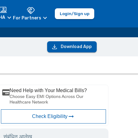
Login/Sign up
HA
For Partners
Download App
Need Help with Your Medical Bills?
Choose Easy EMI Options Across Our
Healthcare Network
Check Eligibility
संबंधित आलेख