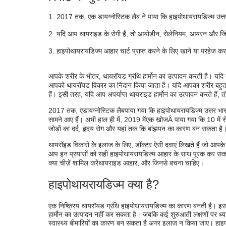
हाइपोथायरायडिज्म क्या है?
2017 तक, एक डायग्नोस्टिक लैब ने पाया कि हाइपोथायरायडिज्म उत्तर
हाइपोथायरायडिज्म आहार कैसे प्रभावित करता है?
यदि आप थायराइड के रोगी हैं, तो आयोडीन, सेलेनियम, आयरन और जि
हाइपोथायरायडिज्म आहार के लिए सर्वोत्तम भोजन
हाइपोथायरायडिज्म आहार चार्ट प्राप्त करने के लिए खाने या परहेज करने 
शाकाहारी हाइपोथायरायडिज्म आहार चार्ट
थायराइड के रोगी को किन खाद्य पदार्थों से बचना चा
आपके शरीर के भीतर, थायरॉयड ग्रंथि हार्मोन का उत्पादन करती है। यदि यह 
आपको थायरॉयड विकार का निदान किया जाता है। यदि आपका शरीर बहुत अ
हैं। इसी तरह, यदि आप अपर्याप्त थायराइड हार्मोन का उत्पादन करते हैं, 
2017 तक, ए
डायग्नोस्टिक लैब
पाया गया कि हाइपोथायरायडिज्म उत्तर भार
सामने आए हैं। अभी हाल ही में, 2019 में
एक खोज
Â पाया गया कि 10 में 
जोड़ों का दर्द, हृदय रोग और यहां तक ​​कि बांझपन का कारण बन सकता है
थायरॉइड विकारों के इलाज के लिए, डॉक्टर ऐसी दवाएं लिखते हैं जो आपके शर
आप इन प्रयासों को सही हाइपोथायरायडिज्म आहार के साथ पूरक कर सकते 
क्या चीज़ें शामिल करें
थायराइड आहार
, और जिनसे बचना चाहिए।
हाइपोथायरायडिज्म क्या है?
एक निष्क्रिय थायरॉयड ग्रंथि हाइपोथायरायडिज्म का कारण बनती है। इस
हार्मोन का उत्पादन नहीं कर सकता है। जबकि कई शुरुआती लक्षणों पर ध्यान 
स्वास्थ्य बीमारियों का कारण बन सकता है अगर इलाज न किया जाए। हाइपो