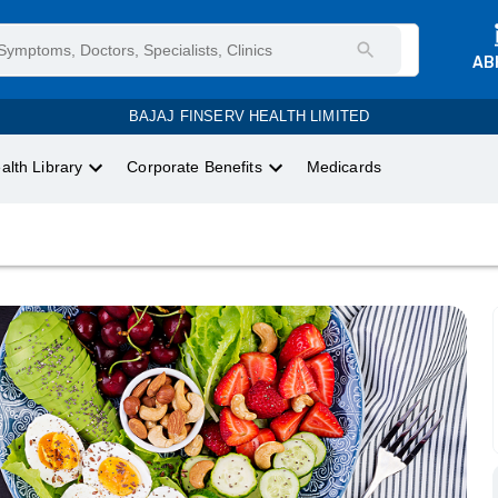
AB
BAJAJ FINSERV HEALTH LIMITED
alth Library
Corporate Benefits
Medicards