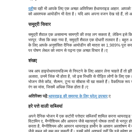
दही
या दही भी आपके लिए एक अच्छा अतिरिक्त है
थायराइड आहार
. आपको 
को आवश्यक आयोडीन भी देता है। यदि आप अपना वजन देख रहे हैं, तो आ
समुद्री सिवार
समुद्री शैवाल एक असामान्य सामग्री की तरह लग सकता है, लेकिन इसे कि
भरपूर
. जैसा कि कहा गया है, समुद्री शैवाल एक दोधारी तलवार है। बहुत
के लिए आपके अनुशंसित दैनिक आयोडीन की मात्रा का 1,989% पूरा कर स
पर पोषण लेबल को ध्यान से पढ़ना एक अच्छा विचार है।
ए
शंख
ए
जब आप हाइपोथायरायडिज्म से निपटने के लिए आहार लेना चाहते हैं तो झीं
अलावा, उनमें जिंक भी होता है, जो इस स्थिति से पीड़ित लोगों के लिए 
भोजन जैसे कॉड, सैल्मन, टूना या सीबास भी खा सकते हैं। वैकल्पिक रू
रंग का मांस, जिसमें अधिक जिंक होता है।
ए
अतिरिक्त पढ़ें:
थायराइड की समस्या के लिए घरेलू उपचार
.
ए
हरे पत्ते वाली सब्जियां
अपने दैनिक भोजन में एक कटोरी पत्तेदार सब्जियाँ शामिल करना थायराइड 
विटामिन ए, मैग्नीशियम और आयरन जैसे महत्वपूर्ण पोषक तत्वों से भरपूर ह
करता है, मैग्नीशियम और आयरन थायराइड हार्मोन के आसान अवशोषण में मदद 
जैसे कब्ज को कम कर सकती हैं। इसमें कोई आश्चर्य नहीं कि इसे हमेशा ह