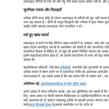
थायराइड रोगियों के लिए जौ और गेहूं जैसे खाद्य पदार्थ उचित नहीं हैं, और
सुगन्धित नाश्ता और मिठाइयाँ
अधिक चीनी वाला कोई भी भोजन थायराइड के मरीजों को सूट नहीं करता 
स्तर बढ़ सकता है। चीनी से भरपूर मिठाइयाँ और स्नैक्स में शून्य पोषण मू
चाहिए ताकि आपका थायराइड स्तर प्रभावित न हो।
तले हुए खाद्य पदार्थ
थायराइड से बचने के लिए विभिन्न खाद्य पदार्थों में से, मक्खन, मांस और अ
खाद्य पदार्थ थायरॉइड दवाओं के अवशोषण को रोकते हैं और थायरॉयड ग्रंथि
थायरॉयड विकार से पीड़ित हैं, तो खुद को इससे परिचित कराना एक अच्छा
इसमें फाइटोएस्ट्रोजन होता है, जो आपके एस्ट्रोजन के स्तर को बढ़ा सकता
सकता है
ए
क्रूसिफेरस सब्जियाँ, जैसे केल,
ब्रोकोली
, पत्तागोभी और फूलगोभी भी अलग-
अधिक मात्रा में सेवन करने पर ये थायरॉयड ग्रंथि को आवश्यक आयोडीन प्
भोजन
असल में, यह सबसे अच्छा है कि आप शराब पीने से परहेज करें। यह ग्
अतिरिक्त पढ़ें:
हाइपोथायरायडिज्म के लिए कीटो आहार
अपने आहार में सरल परिवर्तन करके, आप यह सुनिश्चित कर सकते हैं कि आप 
लिए, समय-समय पर किसी सामान्य चिकित्सक या एंडोक्रिनोलॉजिस्ट से पर
यदि आवश्यक हो तो डॉक्टर समयबद्ध तरीके से आपकी उपचार योजना को बद
करें
बजाज फिनसर्व हेल्थ ऐप
आपके स्मार्टफोन पर ऐप स्टोर से