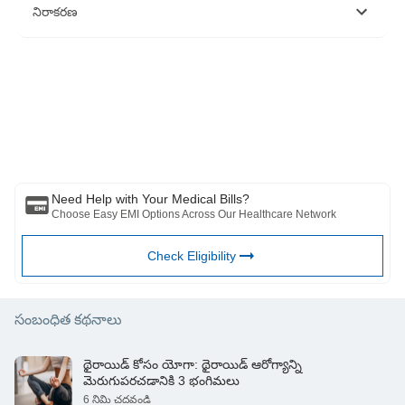
https://shreehariyoga.com/7-yoga-poses-that-will-help-you-
నిరాకరణ
out-in-eliminating-depression/
https://blog.cult.fit/articles/virabadrasana-2-warrior-2-pose-
how-to-do-it-benefits-steps
దయచేసి ఈ వ్యాసం కేవలం సమాచార ప్రయోజనాల కోసం ఉద్దేశించబడినదని
గమనించండి మరియు బజాజ్ ఫిన్‌సర్వ్ హెల్త్ లిమిటెడ్ (“BFHL”) ఎటువంటి
బాధ్యత వహించదు రచయిత/సమీక్షకుడు/ప్రారంభించినవారు వ్యక్తం చేసిన/ఇచ్చిన
అభిప్రాయాలు/సలహాలు/సమాచారం. ఈ కథనం ఏదైనా వైద్య సలహాకు
ప్రత్యామ్నాయంగా పరిగణించరాదు, రోగ నిర్ధారణ లేదా చికిత్స. మీ విశ్వసనీయ
వైద్యుడు/అర్హత కలిగిన ఆరోగ్య సంరక్షణను ఎల్లప్పుడూ సంప్రదించండి మీ వైద్య
పరిస్థితిని అంచనా వేయడానికి ప్రొఫెషనల్. పై కథనం ఒక ద్వారా సమీక్షించబడింది
అర్హత కలిగిన వైద్యుడు మరియు BFHL ఏదైనా సమాచారం కోసం ఏదైనా నష్టానికి
బాధ్యత వహించదు లేదా ఏదైనా మూడవ పక్షం అందించే సేవలు.
Need Help with Your Medical Bills?
Choose Easy EMI Options Across Our Healthcare Network
Check Eligibility
సంబంధిత కథనాలు
థైరాయిడ్ కోసం యోగా: థైరాయిడ్ ఆరోగ్యాన్ని
మెరుగుపరచడానికి 3 భంగిమలు
6 నిమి చదవండి