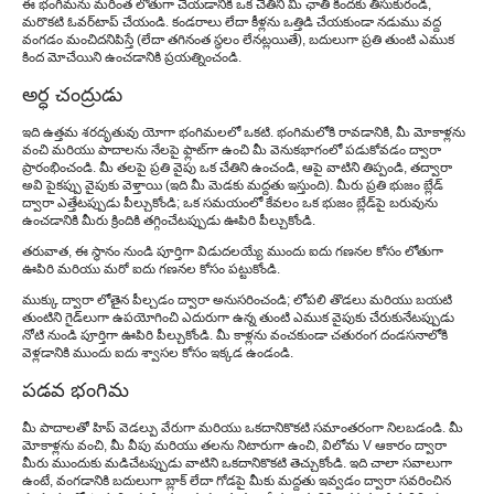
ఈ భంగిమను మరింత లోతుగా చేయడానికి ఒక చేతిని మీ ఛాతీ కిందకు తీసుకురండి,
మరొకటి ఓవర్‌టాప్ చేయండి. కండరాలు లేదా కీళ్లను ఒత్తిడి చేయకుండా నడుము వద్ద
వంగడం మంచిదనిపిస్తే (లేదా తగినంత స్థలం లేనట్లయితే), బదులుగా ప్రతి తుంటి ఎముక
కింద మోచేయిని ఉంచడానికి ప్రయత్నించండి.
అర్ధ చంద్రుడు
ఇది ఉత్తమ శరదృతువు యోగా భంగిమలలో ఒకటి. భంగిమలోకి రావడానికి, మీ మోకాళ్లను
వంచి మరియు పాదాలను నేలపై ఫ్లాట్‌గా ఉంచి మీ వెనుకభాగంలో పడుకోవడం ద్వారా
ప్రారంభించండి. మీ తలపై ప్రతి వైపు ఒక చేతిని ఉంచండి, ఆపై వాటిని తిప్పండి, తద్వారా
అవి పైకప్పు వైపుకు వెళ్తాయి (ఇది మీ మెడకు మద్దతు ఇస్తుంది). మీరు ప్రతి భుజం బ్లేడ్
ద్వారా ఎత్తేటప్పుడు పీల్చుకోండి; ఒక సమయంలో కేవలం ఒక భుజం బ్లేడ్‌పై బరువును
ఉంచడానికి మీరు క్రిందికి తగ్గించేటప్పుడు ఊపిరి పీల్చుకోండి.
తరువాత, ఈ స్థానం నుండి పూర్తిగా విడుదలయ్యే ముందు ఐదు గణనల కోసం లోతుగా
ఊపిరి మరియు మరో ఐదు గణనల కోసం పట్టుకోండి.
ముక్కు ద్వారా లోతైన పీల్చడం ద్వారా అనుసరించండి; లోపలి తొడలు మరియు బయటి
తుంటిని గైడ్‌లుగా ఉపయోగించి ఎదురుగా ఉన్న తుంటి ఎముక వైపుకు చేరుకునేటప్పుడు
నోటి నుండి పూర్తిగా ఊపిరి పీల్చుకోండి. మీ కాళ్లను వంచకుండా చతురంగ దండసనాలోకి
వెళ్లడానికి ముందు ఐదు శ్వాసల కోసం ఇక్కడ ఉండండి.
పడవ భంగిమ
మీ పాదాలతో హిప్ వెడల్పు వేరుగా మరియు ఒకదానికొకటి సమాంతరంగా నిలబడండి. మీ
మోకాళ్లను వంచి, మీ వీపు మరియు తలను నిటారుగా ఉంచి, విలోమ V ఆకారం ద్వారా
మీరు ముందుకు మడిచేటప్పుడు వాటిని ఒకదానికొకటి తెచ్చుకోండి. ఇది చాలా సవాలుగా
ఉంటే, వంగడానికి బదులుగా బ్లాక్ లేదా గోడపై మీకు మద్దతు ఇవ్వడం ద్వారా సవరించిన