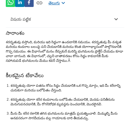
తెలుగు
విషయ పట్టిక
సారాంశం
క్రిందికి ఫేసింగ్ డాగ్
శరదృతువు వస్తోంది, మరియు ఇది సిద్ధంగా ఉండటానికి సమయం. శరదృతువు మీ వశ్యత
మరియు కండరాల బలంపై పని చేయడానికి మరియు కొంత యోగాభ్యాసంలో పాల్గొనడానికి
కుర్చీ పోజ్
గొప్ప సమయం. ఈ విభాగంలో మనం నేర్చుకునే మరిన్ని భంగిమలను ప్రాక్టీస్ చేయడం కూడా
చాలా బాగుంది. ఈ విభాగంలో, చల్లని వాతావరణం కోసం సిద్ధం కావడానికి మీకు
ప్లాంక్ పోజ్
సహాయపడే భంగిమలను మేము కవర్ చేస్తాము.
Â
చెట్టు భంగిమ
కీలకమైన టేకావేలు
వారియర్ II
శరదృతువు యోగా పతనం కోసం సిద్ధం చేయడానికి ఒక గొప్ప మార్గం, ఇది మీ శరీరాన్ని
చురుకుగా మరియు బలోపేతం చేస్తుంది.
ఒంటె పోజ్
శరదృతువు యోగా శరీర కండరాలను బలోపేతం చేయడానికి, మెదడు పనితీరును
అర్ధ చంద్రుడు
మెరుగుపరచడానికి, మీ రోగనిరోధక వ్యవస్థను పెంచడానికి, మొదలైనవి.
పడవ భంగిమ
మీరు మీ శరీర రకానికి తగిన భంగిమలను మాత్రమే ప్రయత్నించాలి. మిమ్మల్ని మీరు
అనవసరంగా సాగదీయడం వల్ల గాయాలకు దారి తీయవచ్చు.
వంతెన పోజ్