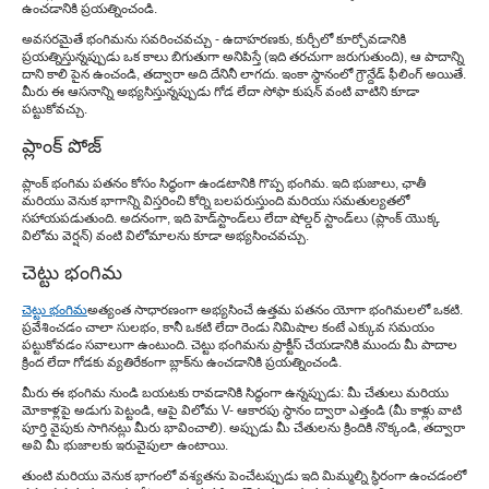
ఉంచడానికి ప్రయత్నించండి.
అవసరమైతే భంగిమను సవరించవచ్చు - ఉదాహరణకు, కుర్చీలో కూర్చోవడానికి
ప్రయత్నిస్తున్నప్పుడు ఒక కాలు బిగుతుగా అనిపిస్తే (ఇది తరచుగా జరుగుతుంది), ఆ పాదాన్ని
దాని కాలి పైన ఉంచండి, తద్వారా అది దేనినీ లాగదు. ఇంకా స్థానంలో గ్రౌన్దేడ్ ఫీలింగ్ అయితే.
మీరు ఈ ఆసనాన్ని అభ్యసిస్తున్నప్పుడు గోడ లేదా సోఫా కుషన్ వంటి వాటిని కూడా
పట్టుకోవచ్చు.
ప్లాంక్ పోజ్
ప్లాంక్ భంగిమ పతనం కోసం సిద్ధంగా ఉండటానికి గొప్ప భంగిమ. ఇది భుజాలు, ఛాతీ
మరియు వెనుక భాగాన్ని విస్తరించి కోర్ని బలపరుస్తుంది మరియు సమతుల్యతలో
సహాయపడుతుంది. అదనంగా, ఇది హెడ్‌స్టాండ్‌లు లేదా షోల్డర్ స్టాండ్‌లు (ప్లాంక్ యొక్క
విలోమ వెర్షన్) వంటి విలోమాలను కూడా అభ్యసించవచ్చు.
చెట్టు భంగిమ
చెట్టు భంగిమ
అత్యంత సాధారణంగా అభ్యసించే ఉత్తమ పతనం యోగా భంగిమలలో ఒకటి.
ప్రవేశించడం చాలా సులభం, కానీ ఒకటి లేదా రెండు నిమిషాల కంటే ఎక్కువ సమయం
పట్టుకోవడం సవాలుగా ఉంటుంది. చెట్టు భంగిమను ప్రాక్టీస్ చేయడానికి ముందు మీ పాదాల
క్రింద లేదా గోడకు వ్యతిరేకంగా బ్లాక్‌ను ఉంచడానికి ప్రయత్నించండి.
మీరు ఈ భంగిమ నుండి బయటకు రావడానికి సిద్ధంగా ఉన్నప్పుడు: మీ చేతులు మరియు
మోకాళ్లపై అడుగు పెట్టండి, ఆపై విలోమ V- ఆకారపు స్థానం ద్వారా ఎత్తండి (మీ కాళ్లు వాటి
పూర్తి వైపుకు సాగినట్లు మీరు భావించాలి). అప్పుడు మీ చేతులను క్రిందికి నొక్కండి, తద్వారా
అవి మీ భుజాలకు ఇరువైపులా ఉంటాయి.
తుంటి మరియు వెనుక భాగంలో వశ్యతను పెంచేటప్పుడు ఇది మిమ్మల్ని స్థిరంగా ఉంచడంలో