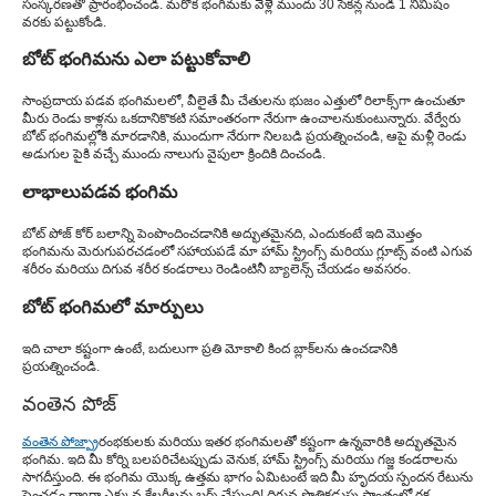
సంస్కరణతో ప్రారంభించండి. మరొక భంగిమకు వెళ్లే ముందు 30 సెకన్ల నుండి 1 నిమిషం
వరకు పట్టుకోండి.
బోట్ భంగిమను ఎలా పట్టుకోవాలి
సాంప్రదాయ పడవ భంగిమలలో, వీలైతే మీ చేతులను భుజం ఎత్తులో రిలాక్స్‌గా ఉంచుతూ
మీరు రెండు కాళ్లను ఒకదానికొకటి సమాంతరంగా నేరుగా ఉంచాలనుకుంటున్నారు. వేర్వేరు
బోట్ భంగిమల్లోకి మారడానికి, ముందుగా నేరుగా నిలబడి ప్రయత్నించండి, ఆపై మళ్లీ రెండు
అడుగుల పైకి వచ్చే ముందు నాలుగు వైపులా క్రిందికి దించండి.
లాభాలు
పడవ భంగిమ
బోట్ పోజ్ కోర్ బలాన్ని పెంపొందించడానికి అద్భుతమైనది, ఎందుకంటే ఇది మొత్తం
భంగిమను మెరుగుపరచడంలో సహాయపడే మా హామ్ స్ట్రింగ్స్ మరియు గ్లూట్స్ వంటి ఎగువ
శరీరం మరియు దిగువ శరీర కండరాలు రెండింటినీ బ్యాలెన్స్ చేయడం అవసరం.
బోట్ భంగిమలో మార్పులు
ఇది చాలా కష్టంగా ఉంటే, బదులుగా ప్రతి మోకాలి కింద బ్లాక్‌లను ఉంచడానికి
ప్రయత్నించండి.
వంతెన పోజ్
వంతెన పోజ్
ప్రారంభకులకు మరియు ఇతర భంగిమలతో కష్టంగా ఉన్నవారికి అద్భుతమైన
భంగిమ. ఇది మీ కోర్ని బలపరిచేటప్పుడు వెనుక, హామ్ స్ట్రింగ్స్ మరియు గజ్జ కండరాలను
సాగదీస్తుంది. ఈ భంగిమ యొక్క ఉత్తమ భాగం ఏమిటంటే ఇది మీ హృదయ స్పందన రేటును
పెంచడం ద్వారా ఎక్కువ కేలరీలను బర్న్ చేస్తుంది! దిగువ పొత్తికడుపు ప్రాంతంలో రక్త