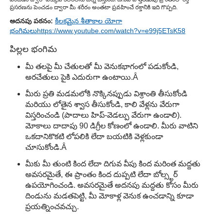
ప్రసరణను పెంచడం ద్వారా మీ శరీరం అంతటా ప్రవహించే రక్తానికి ఇది గొప్పది.
అదనపు పఠనం:
కీలకమైన శీతాకాల యోగా
భంగిమలు
https://www.youtube.com/watch?v=e99j5ETsK58
పిల్లల భంగిమ
మీ తలపై మీ చేతులతో మీ వెనుకభాగంలో పడుకోండి,
అరచేతులు పైకి ఎదురుగా ఉంటాయి.Â
మీరు ప్రతి మడమలోకి నొక్కినప్పుడు విశ్రాంతి తీసుకోండి
మరియు లోతైన శ్వాస తీసుకోండి, కాలి వేళ్లను వేరుగా
విస్తరించండి (పాదాలు హిప్-వెడల్పు వేరుగా ఉండాలి).
మోకాలు దాదాపు 90 డిగ్రీల కోణంలో ఉండాలి. మీరు వాటిని
ఒకదానికొకటి లోపలికి లేదా బయటికి వెళ్లకుండా
చూసుకోండి.Â
మీకు మీ తుంటి కింద లేదా దిగువ వీపు కింద మరింత మద్దతు
అవసరమైతే, ఈ ప్రాంతం కింద దుప్పటి లేదా బోల్స్టర్
ఉపయోగించండి. అవసరమైతే అదనపు మద్దతు కోసం మీరు
దిండును మడతపెట్టి, మీ మోకాళ్ల వెనుక ఉంచడాన్ని కూడా
ప్రయత్నించవచ్చు.