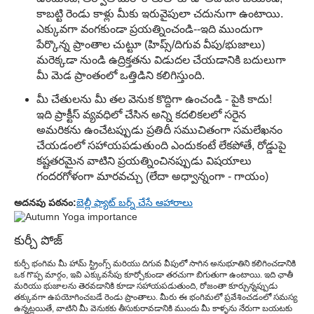
కాబట్టి రెండు కాళ్లు మీకు ఇరువైపులా చదునుగా ఉంటాయి.
ఎక్కువగా వంగకుండా ప్రయత్నించండి--ఇది ముందుగా
పేర్కొన్న ప్రాంతాల చుట్టూ (హిప్స్/దిగువ వీపు/భుజాలు)
మరెక్కడా నుండి ఉద్రిక్తతను విడుదల చేయడానికి బదులుగా
మీ మెడ ప్రాంతంలో ఒత్తిడిని కలిగిస్తుంది.
మీ చేతులను మీ తల వెనుక కొద్దిగా ఉంచండి - పైకి కాదు!
ఇది ప్రాక్టీస్ వ్యవధిలో చేసిన అన్ని కదలికలలో సరైన
అమరికను ఉంచేటప్పుడు ప్రతిదీ సముచితంగా సమలేఖనం
చేయడంలో సహాయపడుతుంది ఎందుకంటే లేకపోతే, రోడ్డుపై
కష్టతరమైన వాటిని ప్రయత్నించినప్పుడు విషయాలు
గందరగోళంగా మారవచ్చు (లేదా అధ్వాన్నంగా - గాయం)
అదనపు పఠనం:
బెల్లీ ఫ్యాట్ బర్న్ చేసే ఆహారాలు
కుర్చీ పోజ్
కుర్చీ భంగిమ మీ హామ్ స్ట్రింగ్స్ మరియు దిగువ వీపులో సాగిన అనుభూతిని కలిగించడానికి
ఒక గొప్ప మార్గం, ఇవి ఎక్కువసేపు కూర్చోకుండా తరచుగా బిగుతుగా ఉంటాయి. ఇది ఛాతీ
మరియు భుజాలను తెరవడానికి కూడా సహాయపడుతుంది, రోజంతా కూర్చున్నప్పుడు
తక్కువగా ఉపయోగించబడే రెండు ప్రాంతాలు. మీరు ఈ భంగిమలో ప్రవేశించడంలో సమస్య
ఉన్నట్లయితే, వాటిని మీ వెనుకకు తీసుకురావడానికి ముందు మీ కాళ్ళను నేరుగా బయటకు