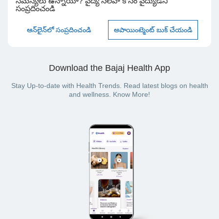
సమస్యలు ఉన్నాయా? వైద్య సలహా కోసం వైద్యుడిని
సంప్రదించండి
ఆన్‌లైన్‌లో సంప్రదించండి
అపాయింట్మెంట్ బుక్ చేయండి
Download the Bajaj Health App
Stay Up-to-date with Health Trends. Read latest blogs on health
and wellness. Know More!