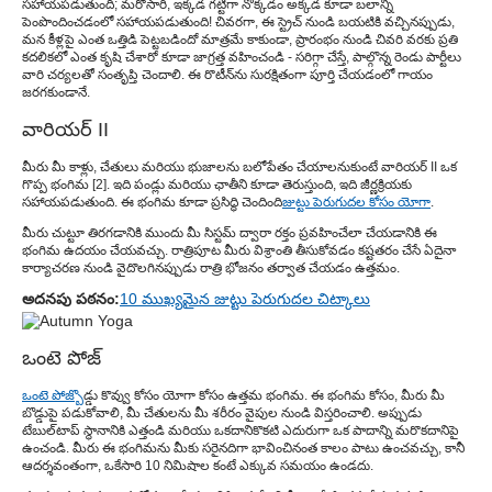
సహాయపడుతుంది; మరోసారి, ఇక్కడ గట్టిగా నొక్కడం అక్కడ కూడా బలాన్ని
పెంపొందించడంలో సహాయపడుతుంది! చివరగా, ఈ స్ట్రెచ్ నుండి బయటికి వచ్చినప్పుడు,
మన కీళ్లపై ఎంత ఒత్తిడి పెట్టబడిందో మాత్రమే కాకుండా, ప్రారంభం నుండి చివరి వరకు ప్రతి
కదలికలో ఎంత కృషి చేశారో కూడా జాగ్రత్త వహించండి - సరిగ్గా చేస్తే, పాల్గొన్న రెండు పార్టీలు
వారి చర్యలతో సంతృప్తి చెందాలి. ఈ రొటీన్‌ను సురక్షితంగా పూర్తి చేయడంలో గాయం
జరగకుండానే.
వారియర్ II
మీరు మీ కాళ్లు, చేతులు మరియు భుజాలను బలోపేతం చేయాలనుకుంటే వారియర్ II ఒక
గొప్ప భంగిమ [2]. ఇది పండ్లు మరియు ఛాతీని కూడా తెరుస్తుంది, ఇది జీర్ణక్రియకు
సహాయపడుతుంది. ఈ భంగిమ కూడా ప్రసిద్ధి చెందింది
జుట్టు పెరుగుదల కోసం యోగా
.
మీరు చుట్టూ తిరగడానికి ముందు మీ సిస్టమ్ ద్వారా రక్తం ప్రవహించేలా చేయడానికి ఈ
భంగిమ ఉదయం చేయవచ్చు. రాత్రిపూట మీరు విశ్రాంతి తీసుకోవడం కష్టతరం చేసే ఏదైనా
కార్యాచరణ నుండి వైదొలగినప్పుడు రాత్రి భోజనం తర్వాత చేయడం ఉత్తమం.
అదనపు పఠనం:
10 ముఖ్యమైన జుట్టు పెరుగుదల చిట్కాలు
ఒంటె పోజ్
ఒంటె పోజ్
బొడ్డు కొవ్వు కోసం యోగా కోసం ఉత్తమ భంగిమ. ఈ భంగిమ కోసం, మీరు మీ
బొడ్డుపై పడుకోవాలి, మీ చేతులను మీ శరీరం వైపుల నుండి విస్తరించాలి. అప్పుడు
టేబుల్‌టాప్ స్థానానికి ఎత్తండి మరియు ఒకదానికొకటి ఎదురుగా ఒక పాదాన్ని మరొకదానిపై
ఉంచండి. మీరు ఈ భంగిమను మీకు సరైనదిగా భావించినంత కాలం పాటు ఉంచవచ్చు, కానీ
ఆదర్శవంతంగా, ఒకేసారి 10 నిమిషాల కంటే ఎక్కువ సమయం ఉండదు.