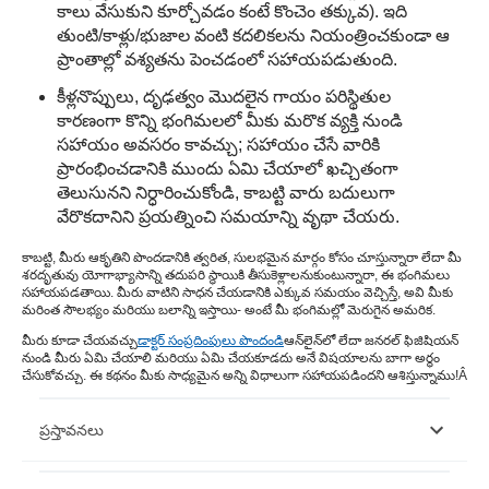
కాలు వేసుకుని కూర్చోవడం కంటే కొంచెం తక్కువ). ఇది
తుంటి/కాళ్లు/భుజాల వంటి కదలికలను నియంత్రించకుండా ఆ
ప్రాంతాల్లో వశ్యతను పెంచడంలో సహాయపడుతుంది.
కీళ్లనొప్పులు, దృఢత్వం మొదలైన గాయం పరిస్థితుల
కారణంగా కొన్ని భంగిమలలో మీకు మరొక వ్యక్తి నుండి
సహాయం అవసరం కావచ్చు; సహాయం చేసే వారికి
ప్రారంభించడానికి ముందు ఏమి చేయాలో ఖచ్చితంగా
తెలుసునని నిర్ధారించుకోండి, కాబట్టి వారు బదులుగా
వేరొకదానిని ప్రయత్నించి సమయాన్ని వృథా చేయరు.
కాబట్టి, మీరు ఆకృతిని పొందడానికి త్వరిత, సులభమైన మార్గం కోసం చూస్తున్నారా లేదా మీ
శరదృతువు యోగాభ్యాసాన్ని తదుపరి స్థాయికి తీసుకెళ్లాలనుకుంటున్నారా, ఈ భంగిమలు
సహాయపడతాయి. మీరు వాటిని సాధన చేయడానికి ఎక్కువ సమయం వెచ్చిస్తే, అవి మీకు
మరింత సౌలభ్యం మరియు బలాన్ని ఇస్తాయి- అంటే మీ భంగిమల్లో మెరుగైన అమరిక.
మీరు కూడా చేయవచ్చు
డాక్టర్ సంప్రదింపులు పొందండి
ఆన్‌లైన్‌లో లేదా జనరల్ ఫిజిషియన్
నుండి మీరు ఏమి చేయాలి మరియు ఏమి చేయకూడదు అనే విషయాలను బాగా అర్థం
చేసుకోవచ్చు. ఈ కథనం మీకు సాధ్యమైన అన్ని విధాలుగా సహాయపడిందని ఆశిస్తున్నాము!Â
ప్రస్తావనలు