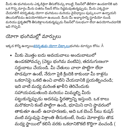
మీరు ఈ భంగిమలను ఎక్కడికైనా తీసుకోవచ్చు కాబట్టి, సీజన్‌లో తేలికగా ఉండటానికి ఇది
ఒక గొప్ప మార్గం.
మీరు పతనం సీజన్ కోసం సిద్ధమవుతున్నప్పుడు, మీరు ఎక్కడైనా
చేయగలిగే శరదృతువు యోగా భంగిమలు మరియు వైవిధ్యాలు పుష్కలంగా ఉన్నాయని
తెలుసుకోవడం ఉపయోగకరంగా ఉంటుంది. మీరు మీ అభ్యాసాన్ని స్టూడియో నుండి
మరియు ప్రకృతిలోకి తీసుకెళ్లాలనుకున్నప్పుడు సీజన్‌లో సులభంగా లేదా ఉపయోగించడానికి
ఇవి గొప్పవి.
యోగా భంగిమల్లో మార్పులు
ఇక్కడ కొన్ని ఉన్నాయి
శరదృతువు యోగా చిట్కాలు
భంగిమ మార్పుల కోసం: Â
మీకు మొత్తం ఐదు అవయవాలు అందుబాటులో
ఉండకపోవచ్చు (చెట్టు భంగిమ వంటివి), తదనుగుణంగా
సర్దుబాటు చేయండి. మీ చేతులు చాలా పొట్టిగా లేదా
పొడవుగా ఉంటే, నేరుగా పైకి క్రిందికి కాకుండా మీ కాళ్లను
ఒకదానిపై ఒకటి ఉంచి వాటిని చేయడానికి ప్రయత్నించండి;
ఇది వాటి మధ్య మరింత ఖాళీని తెరిచేందుకు
సహాయపడుతుంది మరియు మిమ్మల్ని మీరు
పట్టుకున్నప్పుడు అదనపు స్థిరత్వాన్ని ఇస్తుంది. ఒక కాలు
మరొకదాని కంటే పొట్టిగా ఉండి, భూమిని దాని స్థావరంలో
తాకుతూ ఉంటే- ఉదాహరణకు, అది ఒక బెంచ్ సీటు కుషన్
వంటి వస్తువుపై విశ్రాంతి తీసుకుంటే, రెండు మోకాళ్లను తొడ
మధ్య స్థాయిలో కలిసే వరకు ఒకదానికొకటి కొద్దిగా వంచండి (