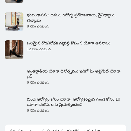
భుజంగాసనం: దశలు, ఆరోగ్య ప్రయోజనాలు, వైవిధ్యాలు,
చిట్కాలు
8 నిమి చదవండి
బలమైన రోగనిరోధక వ్యవస్థ కోసం 9 యోగా ఆసనాలు
12 నిమి చదవండి
అంతర్జాతీయ యోగా దినోత్సవం: ఇదిగో మీ అల్టిమేట్ యోగా
గైడ్
6 నిమి చదవండి
గుండె ఆరోగ్యం కోసం యోగా: ఆరోగ్యకరమైన గుండె కోసం 10
యోగా భంగిమలను ప్రయత్నించండి
6 నిమి చదవండి