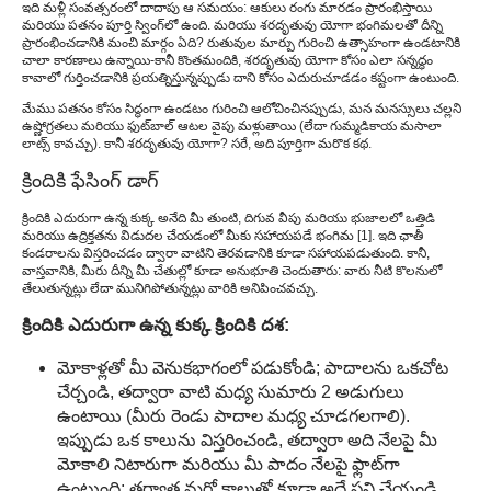
ఇది మళ్లీ సంవత్సరంలో దాదాపు ఆ సమయం: ఆకులు రంగు మారడం ప్రారంభిస్తాయి
పిల్లల భంగిమ
మరియు పతనం పూర్తి స్వింగ్‌లో ఉంది. మరియు శరదృతువు యోగా భంగిమలతో దీన్ని
ప్రారంభించడానికి మంచి మార్గం ఏది? రుతువుల మార్పు గురించి ఉత్సాహంగా ఉండటానికి
యోగా భంగిమల్లో మార్పులు
చాలా కారణాలు ఉన్నాయి-కానీ కొంతమందికి, శరదృతువు యోగా కోసం ఎలా సన్నద్ధం
కావాలో గుర్తించడానికి ప్రయత్నిస్తున్నప్పుడు దాని కోసం ఎదురుచూడడం కష్టంగా ఉంటుంది.
మేము పతనం కోసం సిద్ధంగా ఉండటం గురించి ఆలోచించినప్పుడు, మన మనస్సులు చల్లని
ఉష్ణోగ్రతలు మరియు ఫుట్‌బాల్ ఆటల వైపు మళ్లుతాయి (లేదా గుమ్మడికాయ మసాలా
లాట్స్ కావచ్చు). కానీ శరదృతువు యోగా? సరే, అది పూర్తిగా మరొక కథ.
క్రిందికి ఫేసింగ్ డాగ్
క్రిందికి ఎదురుగా ఉన్న కుక్క అనేది మీ తుంటి, దిగువ వీపు మరియు భుజాలలో ఒత్తిడి
మరియు ఉద్రిక్తతను విడుదల చేయడంలో మీకు సహాయపడే భంగిమ [1]. ఇది ఛాతీ
కండరాలను విస్తరించడం ద్వారా వాటిని తెరవడానికి కూడా సహాయపడుతుంది. కానీ,
వాస్తవానికి, మీరు దీన్ని మీ చేతుల్లో కూడా అనుభూతి చెందుతారు: వారు నీటి కొలనులో
తేలుతున్నట్లు లేదా మునిగిపోతున్నట్లు వారికి అనిపించవచ్చు.
క్రిందికి ఎదురుగా ఉన్న కుక్క క్రిందికి దశ:
మోకాళ్లతో మీ వెనుకభాగంలో పడుకోండి; పాదాలను ఒకచోట
చేర్చండి, తద్వారా వాటి మధ్య సుమారు 2 అడుగులు
ఉంటాయి (మీరు రెండు పాదాల మధ్య చూడగలగాలి).
ఇప్పుడు ఒక కాలును విస్తరించండి, తద్వారా అది నేలపై మీ
మోకాలి నిటారుగా మరియు మీ పాదం నేలపై ఫ్లాట్‌గా
ఉంటుంది; తర్వాత మరో కాలుతో కూడా అదే పని చేయండి,