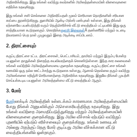
அதிகரிக்கிறது. இது உங்கள் வயிற்று சுவர்களில் அமிலத்தன்மையின் விளைவுகளை
எதிர்க்க உதவுகிறது.
இது உங்கள் சளி செல்களை அதிகரிப்பதன் மூலம் செரிமான நொதிகளின் சரியான
சுரப்பை தூண்டுகிறது. துளசியில் ஆன்டி-அல்சர் பண்புகள் உள்ளன, இது நீங்கள்
ஏற்கனவே பயன்படுத்தி வரும் நெஞ்செரிச்சல் வீட்டு வைத்தியம் பட்டியலில் இது ஒரு
சாத்தியமான கூடுதலாகும். கொதிக்க
துளசி இலைகள்
Â தண்ணீரில் மற்றும் உடனடி
நிவாரணம் பெற நாள் முழுவதும் இதை அடிக்கடி சாப்பிடலாம்.
2. திராட்சையும்
கருப்பு திராட்சை உட்பட திராட்சைகள், பொட்டாசியம், தாமிரம் மற்றும் இரும்பு போன்ற
பயனுள்ள தாதுக்கள் நிறைந்த சுயவிவரத்தைக் கொண்டுள்ளன. இந்த கார கலவைகள்
உங்கள் வயிற்றில் அமிலத்தன்மையை குறைக்க உதவுகிறது. கருப்பு திராட்சை உங்கள்
உணவில் ஒரு நல்ல ஊட்டச்சத்து கூடுதலாக உள்ளது, ஆனால் தொல்லை தரும் வயிற்று
அமிலங்களை உறிஞ்சி செரிமானத்தை அதிகரிக்க உதவுகிறது. இதுவே நீங்கள் முயற்சி
செய்யக்கூடிய பயனுள்ள அமிலத்தன்மை வீட்டு வைத்தியம் ஆகும்.
3. மோர்
மோர்
லாக்டிக் அமிலத்தின் உள்ளடக்கம் காரணமாக அமிலத்தன்மையின்
போது நீங்கள் அனுபவிக்கும் அசௌகரியத்திற்கு உதவுகிறது. இது
உங்கள் வயிற்றை அமைதிப்படுத்துகிறது மற்றும் அமிலத்தன்மையின்
விளைவுகளை குறைக்கிறது. இது அமில வீச்சால் ஏற்படும் வயிற்றுப்
புறணியில் ஏற்படும் எரிச்சலையும் குறைக்கிறது. உங்கள் உணவுடன்
அல்லது அதற்குப் பிறகு மோர் குடிப்பது அமில வீச்சுக்கான வீட்டு
வைத்தியங்களில் ஒன்றாகும்.