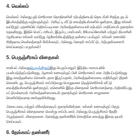
4. வெல்லம்
வெல்லம் அல்லது குர் செரிமான நொதிகளின் உற்பத்தியைத் தொடங்கி சிறந்த குடல்
இயக்கத்திற்கு வழிவகுக்கும். அசிடிட்டி வீட்டு வைத்தியங்களில் ஒன்றாக, இது உங்கள்
வயிற்றுப் புறணியில் அதிகப்படியான அமிலத்தன்மையால் ஏற்படும் பாதிப்பைக் குறைக்க
உதவுகிறது. இதில் பொட்டாசியம், இரும்பு, பாஸ்பரஸ், ரிபோஃப்ளேவின் மற்றும் நியாசின்
ஆகியவை உங்கள் வயிற்று ஆரோக்கியத்திற்கு நன்மை பயக்கும். உங்கள் உணவில்
சிறிதளவு வெல்லத்தைச் சேர்க்கவும், அல்லது அதைச் சாப்பிட்டு, அற்புதங்களைச்
செய்வதைப் பாருங்கள்!
5. பெருஞ்சீரகம் விதைகள்
சான்ஃப் அல்லது
பெருஞ்சீரகம்
இது பெரும்பாலும் இந்திய சமையலில்
பயன்படுத்தப்படுகிறது, ஆனால் உணவுக்குப் பின் செரிமானம் என அறியப்படுகிறது.
இது காரத்தன்மை கொண்டதாக இருப்பதால், அமிலத்தன்மையை எதிர்க்கும் திறன்
கொண்டது. பெருஞ்சீரகம் சாப்பிடுவது பொதுவான நெஞ்செரிச்சல் வீட்டு
வைத்தியங்களில் ஒன்றாகும், ஏனெனில் இந்த விதைகள் செரிமானத்தை அதிகரிப்பது
மட்டுமல்லாமல் அமிலத்தன்மையைக் குறைக்கும் செரிமான சாறுகளை
வெளியிடுவதை ஊக்குவிக்கிறது.
அவை வாயு மற்றும் வீக்கத்தையும் குறைக்கின்றன. உங்கள் உணவுக்குப் பிறகு
பெருஞ்சீரகம் விதைகளை மென்று சாப்பிடலாம் அல்லது பெருஞ்சீரகம் தேநீர்
அருந்தலாம். விதைகளை அரைத்து தண்ணீரில் கொதிக்க வைத்து இதை தயார்
செய்யவும்.
6. தேங்காய் தண்ணீர்