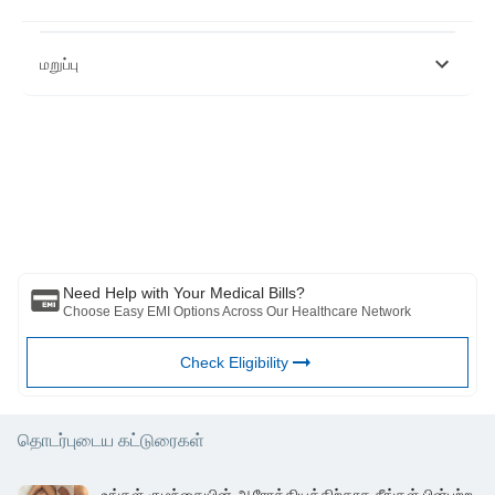
மறுப்பு
இந்த கட்டுரை தகவல் நோக்கங்களுக்காக மட்டுமே என்பதை நினைவில்
கொள்ளவும் மற்றும் பஜாஜ் ஃபின்சர்வ் ஹெல்த் லிமிடெட் ('BFHL') எந்தப்
பொறுப்பையும் ஏற்காது எழுத்தாளர் மதிப்பாய்வாளர் தோற்றுவிப்பாளரால்
வெளிப்படுத்தப்பட்ட / வழங்கிய கருத்துகள் / ஆலோசனைகள் / தகவல்கள்.
இந்த கட்டுரை எந்த மருத்துவ ஆலோசனைக்கும் மாற்றாக கருதப்படக்கூடாது,
நோய் கண்டறிதல் அல்லது சிகிச்சை. எப்பொழுதும் உங்கள் நம்பகமான
மருத்துவர்/தகுதிவாய்ந்த மருத்துவரிடம் ஆலோசிக்கவும். உங்கள் மருத்துவ
நிலையை மதிப்பீடு செய்ய தொழில்முறை. மேலே உள்ள கட்டுரை மதிப்பாய்வு
செய்யப்பட்டது. தகுதிவாய்ந்த மருத்துவர் மற்றும் BFHL எந்தவொரு
Need Help with Your Medical Bills?
தகவலுக்கும் அல்லது மூன்றாம் தரப்பினரால் வழங்கப்படும் சேவைகள்
Choose Easy EMI Options Across Our Healthcare Network
Check Eligibility
தொடர்புடைய கட்டுரைகள்
உங்கள் குழந்தையின் ஆரோக்கியத்திற்காக நீங்கள் பின்பற்ற