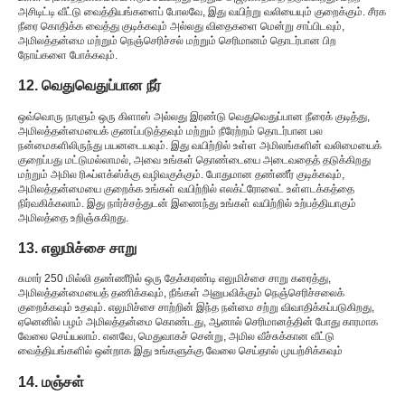
அசிடிட்டி வீட்டு வைத்தியங்களைப் போலவே, இது வயிற்று வலியையும் குறைக்கும். சீரக
நீரை கொதிக்க வைத்து குடிக்கவும் அல்லது விதைகளை மென்று சாப்பிடவும்,
அமிலத்தன்மை மற்றும் நெஞ்செரிச்சல் மற்றும் செரிமானம் தொடர்பான பிற
நோய்களை போக்கவும்.
12. வெதுவெதுப்பான நீர்
ஒவ்வொரு நாளும் ஒரு கிளாஸ் அல்லது இரண்டு வெதுவெதுப்பான நீரைக் குடித்து,
அமிலத்தன்மையைக் குணப்படுத்தவும் மற்றும் நீரேற்றம் தொடர்பான பல
நன்மைகளிலிருந்து பயனடையவும். இது வயிற்றில் உள்ள அமிலங்களின் வலிமையைக்
குறைப்பது மட்டுமல்லாமல், அவை உங்கள் தொண்டையை அடைவதைத் தடுக்கிறது
மற்றும் அமில ரிஃப்ளக்ஸ்க்கு வழிவகுக்கும். போதுமான தண்ணீர் குடிக்கவும்,
அமிலத்தன்மையை குறைக்க உங்கள் வயிற்றில் எலக்ட்ரோலைட் உள்ளடக்கத்தை
நிர்வகிக்கலாம். இது நார்ச்சத்துடன் இணைந்து உங்கள் வயிற்றில் உற்பத்தியாகும்
அமிலத்தை உறிஞ்சுகிறது.
13. எலுமிச்சை சாறு
சுமார் 250 மில்லி தண்ணீரில் ஒரு தேக்கரண்டி எலுமிச்சை சாறு கரைத்து,
அமிலத்தன்மையைத் தணிக்கவும், நீங்கள் அனுபவிக்கும் நெஞ்செரிச்சலைக்
குறைக்கவும் உதவும். எலுமிச்சை சாற்றின் இந்த நன்மை சற்று விவாதிக்கப்படுகிறது,
ஏனெனில் பழம் அமிலத்தன்மை கொண்டது, ஆனால் செரிமானத்தின் போது காரமாக
வேலை செய்யலாம். எனவே, மெதுவாகச் சென்று, அமில வீச்சுக்கான வீட்டு
வைத்தியங்களில் ஒன்றாக இது உங்களுக்கு வேலை செய்தால் முயற்சிக்கவும்
14. மஞ்சள்