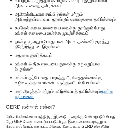
வயிற்றில் அழுத்தம் கொடுக்கக்கூடிய இறுக்கமான
ஆடைகளைத் தவிர்க்கவும்
ஆரோக்கியமாக சாப்பிடுங்கள் மற்றும்
அமிலத்தன்மையை தூண்டும் உணவுகளை தவிர்க்கவும்
கூடுதல் தலையணையை வைத்து தூங்கும் போது
உங்கள் தலையை உயர்த்த முயற்சிக்கவும்
நாள் முழுவதும் போதுமான அளவு தண்ணீர் குடித்து
நீரேற்றத்துடன் இருங்கள்
மதுவை தவிர்க்கவும்
உங்கள் அதிக எடையை குறைத்து சுறுசுறுப்பாக
இருங்கள்
உங்கள் தற்போதைய மருந்து அமிலத்தன்மைக்கு
வழிவகுத்தால் உங்கள் மருத்துவரிடம் பேசுங்கள்
மன அழுத்தம் மற்றும் பயிற்சியைத் தவிர்க்கவும்
தளர்வு
நுட்பங்கள்
GERD என்றால் என்ன?
அமில ரிஃப்ளக்ஸ் வாரத்திற்கு இரண்டு முறைக்கு மேல் ஏற்படும் போது, ​​
அது GERD என கண்டறியப்படுகிறது; இரைப்பைஉணவுக்குழாய்
ரிஃப்ளக்ஸ் நோய். நாள்பட்ட அல்லது நீண்ட கால GERD சில தீவிர