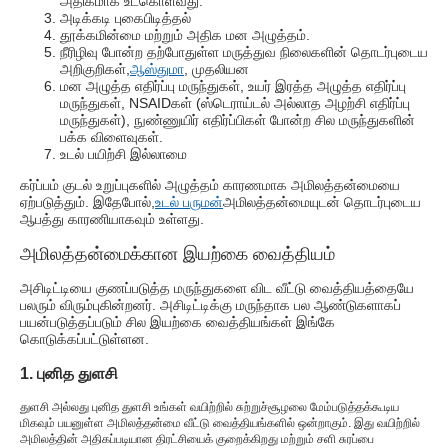
அதிகமாக உட்கொள்வது.
அடிக்கடி புகைபிடித்தல்
தூக்கமின்மை மற்றும் அதிக மன அழுத்தம்.
நீரிழிவு போன்ற தற்போதுள்ள மருத்துவ நிலைகளின் தொடர்புடைய
அறிகுறிகள்,
ஆஸ்துமா
, முதலியன
மன அழுத்த எதிர்ப்பு மருந்துகள், உயர் இரத்த அழுத்த எதிர்ப்பு
மருந்துகள், NSAIDகள் (ஸ்டெராய்டல் அல்லாத அழற்சி எதிர்ப்பு
மருந்துகள்), நுண்ணுயிர் எதிர்ப்பிகள் போன்ற சில மருந்துகளின்
பக்க விளைவுகள்.
உடல் பயிற்சி இல்லாமை
கர்ப்பம் குடல் உறுப்புகளில் அழுத்தம் காரணமாக அமிலத்தன்மையை
ஏற்படுத்தும். இதேபோல்,
உடல் பருமன்
அமிலத்தன்மையுடன் தொடர்புடைய
ஆபத்து காரணியாகவும் உள்ளது.
அமிலத்தன்மைக்கான இயற்கை வைத்தியம்
அசிடிட்டியை குணப்படுத்த மருந்துகளை விட வீட்டு வைத்தியத்தையே
பலரும் விரும்புகின்றனர். அசிடிட்டிக்கு மருந்தாக பல ஆண்டுகளாகப்
பயன்படுத்தப்படும் சில இயற்கை வைத்தியங்கள் இங்கே
கொடுக்கப்பட்டுள்ளன.
1. புனித துளசி
துளசி அல்லது புனித துளசி உங்கள் வயிற்றில் சுற்றுச்சூழலை மேம்படுத்தக்கூடிய
மிகவும் பயனுள்ள அமிலத்தன்மை வீட்டு வைத்தியங்களில் ஒன்றாகும். இது வயிற்றில்
அமிலத்தின் அதிகப்படியான திரட்சியைக் குறைக்கிறது மற்றும் சளி சுரப்பை