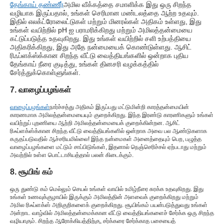
தேங்காய் தண்ணீர்
அமில வீக்கத்தை சமாளிக்க இது ஒரு சிறந்த
வழியாக இருப்பதால், உங்கள் செரிமான மண்டலத்தை ஆற்ற உதவும்.
இதில் எலக்ட்ரோலைட்டுகள் மற்றும் மினரல்கள் அதிகம் உள்ளது, இது
உங்கள் வயிற்றில் pH ஐ பராமரிக்கிறது மற்றும் அமிலத்தன்மையை
கட்டுப்படுத்த உதவுகிறது. இது உங்கள் வயிற்றில் சளி உற்பத்தியை
அதிகரிக்கிறது, இது அதே நன்மையைக் கொண்டுள்ளது. ஆசிட்
ரிஃப்ளக்ஸ்க்கான சிறந்த வீட்டு வைத்தியங்களில் ஒன்றாக புதிய
தேங்காய் நீரை குடித்து, உங்கள் தினசரி வழக்கத்தில்
சேர்த்துக்கொள்ளுங்கள்.
7. வாழைப்பழங்கள்
வாழைப்பழங்கள்
நார்ச்சத்து அதிகம் இருப்பது மட்டுமின்றி காரத்தன்மையின்
காரணமாக அமிலத்தன்மையையும் குறைக்கிறது. இந்த இரண்டு காரணிகளும் உங்கள்
வயிற்றுப் புறணியை ஆற்றி அமிலத்தன்மையைக் குறைக்கின்றன. ஆசிட்
ரிஃப்ளக்ஸ்க்கான சிறந்த வீட்டு வைத்தியங்களில் ஒன்றாக அவை பல ஆண்டுகளாக
கருதப்படுவதில் ஆச்சரியமில்லை! இந்த நன்மைகள் அனைத்தையும் பெற, பழுத்த
வாழைப்பழங்களை மட்டும் சாப்பிடுங்கள், இதனால் நெஞ்செரிச்சல் ஏற்படாது மற்றும்
அவற்றில் உள்ள பொட்டாசியத்தால் பலன் கிடைக்கும்.
8. சூயிங் கம்
ஒரு துண்டு கம் மெல்லும் செயல் உங்கள் வாயில் உமிழ்நீரை சுரக்க உதவுகிறது. இது
உங்கள் உணவுக்குழாயில் இருக்கும் அமிலத்தின் அளவைக் குறைக்கிறது மற்றும்
அமில ரிஃப்ளக்ஸ் அறிகுறிகளைக் குறைக்கிறது. சூயிங்கம் பயன்படுத்துவது உங்கள்
அன்றாட வாழ்வில் அமிலத்தன்மைக்கான வீட்டு வைத்தியங்களைச் சேர்க்க ஒரு சிறந்த
வழியாகும். சிறந்த ஆரோக்கியத்திற்கு, சர்க்கரை சேர்க்காத பசையைத்