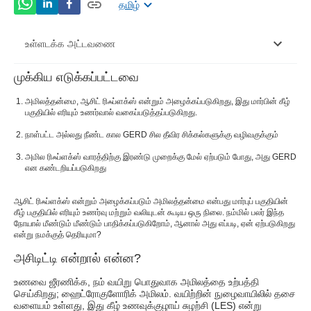
தமிழ்
உள்ளடக்க அட்டவணை
முக்கிய எடுக்கப்பட்டவை
அசிடிட்டி என்றால் என்ன?
அமிலத்தன்மை, ஆசிட் ரிஃப்ளக்ஸ் என்றும் அழைக்கப்படுகிறது, இது மார்பின் கீழ்
அசிடிட்டிக்கு என்ன காரணம்?
பகுதியில் எரியும் உணர்வால் வகைப்படுத்தப்படுகிறது.
நாள்பட்ட அல்லது நீண்ட கால GERD சில தீவிர சிக்கல்களுக்கு வழிவகுக்கும்
அமிலத்தன்மைக்கான இயற்கை வைத்தியம்
அமில ரிஃப்ளக்ஸ் வாரத்திற்கு இரண்டு முறைக்கு மேல் ஏற்படும் போது, ​​அது GERD
அசிடிட்டியை தடுப்பது எப்படி?
என கண்டறியப்படுகிறது
GERD என்றால் என்ன?
ஆசிட் ரிஃப்ளக்ஸ் என்றும் அழைக்கப்படும் அமிலத்தன்மை என்பது மார்புப் பகுதியின்
கீழ் பகுதியில் எரியும் உணர்வு மற்றும் வலியுடன் கூடிய ஒரு நிலை. நம்மில் பலர் இந்த
ஒரு மருத்துவரை எப்போது பார்க்க வேண்டும்?
நோயால் மீண்டும் மீண்டும் பாதிக்கப்படுகிறோம், ஆனால் அது எப்படி, ஏன் ஏற்படுகிறது
என்று நமக்குத் தெரியுமா?
அசிடிட்டி என்றால் என்ன?
உணவை ஜீரணிக்க, நம் வயிறு பொதுவாக அமிலத்தை உற்பத்தி
செய்கிறது; ஹைட்ரோகுளோரிக் அமிலம். வயிற்றின் நுழைவாயிலில் தசை
வளையம் உள்ளது, இது கீழ் உணவுக்குழாய் சுழற்சி (LES) என்று