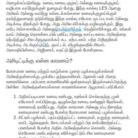
அழைக்கப்படுகிறது. உணவு உணவு குழாய் அல்லது உணவுக்குழாய்
வழியாக வயிற்றுக்குள் நுழையும் போது, ​​இந்த வால்வு LES ஆனது
அமிலம் அல்லது வயிற்று உள்ளடக்கங்களை உணவுக்குழாய்க்குள்
நகர்த்துவதைத் தடுக்கிறது.இந்த வால்வு சரியாக மூடப்படாமல் அல்லது
அடிக்கடி திறக்கும் போது, ​​அது அமில வீச்சுக்கு வழிவகுக்கும், இது
மார்பு அசௌகரியம் அல்லது
நெஞ்செரிச்சல்
. நெஞ்செரிச்சலுடன், உங்கள்
வாய் அல்லது தொண்டையில் புளிப்பு அல்லது கசப்பு-சுவை அமிலத்தை
ஏற்படுத்தும் சில மீளுருவாக்கம் கூட ஏற்படலாம். மற்ற அறிகுறிகள்
அடிக்கடி அடங்கும்
பர்பிங்
, குமட்டல், விழுங்குவதில் சிரமம்,
அமைதியின்மை, அஜீரணம், வறட்டு இருமல் போன்றவை.
அசிடிட்டிக்கு என்ன காரணம்?
மோசமான உணவு மற்றும் வாழ்க்கை முறை பழக்கவழக்கங்கள்
அமிலத்தன்மைக்கு முக்கிய குற்றவாளிகள், ஆனால் பலர் அதை
உணரவில்லை. பரம்பரை காரணிகளில் ஒன்றாகவும் இருக்கலாம்
அதற்கு
பின்னே
. அமிலத்தன்மைக்கான காரணங்களை ஆழமாகப் பார்ப்போம்:
அதிகப்படியான உணவு உண்பது, உறங்கச் செல்வதற்கு முன்
சரியாகச் சாப்பிடுவது, ஒழுங்கற்ற உணவு உண்ணும் நேரங்கள்,
உணவைத் தவிர்ப்பது, அதிக காரமான அல்லது உப்பு நிறைந்த
உணவுகளை உண்பது போன்ற மோசமான உணவுப் பழக்கங்கள்.
சிட்ரஸ் பழங்கள், பதப்படுத்தப்பட்ட உணவுகள், வறுத்த உணவுகள்,
காபி, ஆல்கஹால், சோடாக்கள் மற்றும் பிற கார்பனேற்றப்பட்ட
பானங்கள் போன்ற அதிக அமிலத்தன்மை கொண்ட அல்லது
செரிமான மண்டலத்தை எரிச்சலூட்டும் சில உணவுகளை