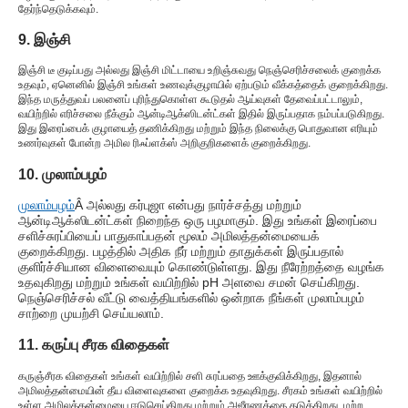
தேர்ந்தெடுக்கவும்.
9. இஞ்சி
இஞ்சி டீ குடிப்பது அல்லது இஞ்சி மிட்டாயை உறிஞ்சுவது நெஞ்செரிச்சலைக் குறைக்க
உதவும், ஏனெனில் இஞ்சி உங்கள் உணவுக்குழாயில் ஏற்படும் வீக்கத்தைக் குறைக்கிறது.
இந்த மருத்துவப் பலனைப் புரிந்துகொள்ள கூடுதல் ஆய்வுகள் தேவைப்பட்டாலும்,
வயிற்றில் எரிச்சலை நீக்கும் ஆன்டிஆக்ஸிடன்ட்கள் இதில் இருப்பதாக நம்பப்படுகிறது.
இது இரைப்பைக் குழாயைத் தணிக்கிறது மற்றும் இந்த நிலைக்கு பொதுவான எரியும்
உணர்வுகள் போன்ற அமில ரிஃப்ளக்ஸ் அறிகுறிகளைக் குறைக்கிறது.
10. முலாம்பழம்
முலாம்பழம்
Â அல்லது கர்புஜா என்பது நார்ச்சத்து மற்றும்
ஆன்டிஆக்ஸிடன்ட்கள் நிறைந்த ஒரு பழமாகும். இது உங்கள் இரைப்பை
சளிச்சுரப்பியைப் பாதுகாப்பதன் மூலம் அமிலத்தன்மையைக்
குறைக்கிறது. பழத்தில் அதிக நீர் மற்றும் தாதுக்கள் இருப்பதால்
குளிர்ச்சியான விளைவையும் கொண்டுள்ளது. இது நீரேற்றத்தை வழங்க
உதவுகிறது மற்றும் உங்கள் வயிற்றில் pH அளவை சமன் செய்கிறது.
நெஞ்செரிச்சல் வீட்டு வைத்தியங்களில் ஒன்றாக நீங்கள் முலாம்பழம்
சாற்றை முயற்சி செய்யலாம்.
11. கருப்பு சீரக விதைகள்
கருஞ்சீரக விதைகள் உங்கள் வயிற்றில் சளி சுரப்பதை ஊக்குவிக்கிறது, இதனால்
அமிலத்தன்மையின் தீய விளைவுகளை குறைக்க உதவுகிறது. சீரகம் உங்கள் வயிற்றில்
உள்ள அமிலத்தன்மையை ஈடுசெய்கிறது மற்றும் அஜீரணத்தை தடுக்கிறது. மற்ற