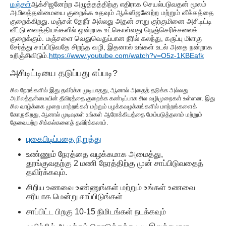
மஞ்சள்
ஆக்சிஜனேற்ற அழுத்தத்திற்கு எதிராக செயல்படுவதன் மூலம்
அமிலத்தன்மையை குறைக்க உதவும் ஆக்ஸிஜனேற்ற மற்றும் வீக்கத்தை
குறைக்கிறது. மஞ்சள் தேநீர் அல்லது அதன் சாறு குர்குமினை அசிடிட்டி
வீட்டு வைத்தியங்களில் ஒன்றாக உட்கொள்வது நெஞ்செரிச்சலைக்
குறைக்கும். மஞ்சளை வெதுவெதுப்பான நீரில் கலந்து, கருப்பு மிளகு
சேர்த்து சாப்பிடுவதே சிறந்த வழி, இதனால் உங்கள் உடல் அதை நன்றாக
உறிஞ்சிவிடும்.
https://www.youtube.com/watch?v=O5z-1KBEafk
அசிடிட்டியை தடுப்பது எப்படி?
சில நேரங்களில் இது தவிர்க்க முடியாதது, ஆனால் அதைத் தடுக்க அல்லது
அமிலத்தன்மையின் தீவிரத்தை குறைக்க கண்டிப்பாக சில வழிமுறைகள் உள்ளன. இது
சில வாழ்க்கை முறை மாற்றங்கள் மற்றும் பழக்கவழக்கங்களில் மாற்றங்களைக்
கோருகிறது, ஆனால் முடிவுகள் உங்கள் ஆரோக்கியத்தை மேம்படுத்தலாம் மற்றும்
தேவையற்ற சிக்கல்களைத் தவிர்க்கலாம்.
புகைபிடிப்பதை நிறுத்து
உண்ணும் நேரத்தை வழக்கமாக அமைத்து,
தூங்குவதற்கு 2 மணி நேரத்திற்கு முன் சாப்பிடுவதைத்
தவிர்க்கவும்.
சிறிய உணவை உண்ணுங்கள் மற்றும் உங்கள் உணவை
சரியாக மென்று சாப்பிடுங்கள்
சாப்பிட்ட பிறகு 10-15 நிமிடங்கள் நடக்கவும்