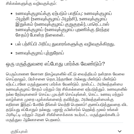
சிக்கல்களுக்கு வழிவகுக்கும்:
உணவுக்குழாய்க்கு ஏற்படும் பாதிப்பு: உணவுக்குழாய்
அழற்சி (உணவுக்குழாய் அழற்சி), உணவுக்குழாய்
இறுக்கம் (உணவுக்குழாய் குறுகுதல்), பாரெட்டாஸ்
உணவுக்குழாய் (உணவுக்குழாய் புறணிக்கு நிரந்தர
சேதம்) போன்ற நிலைகள்.
பல் பற்சிப்பி அரிப்பு துவாரங்களுக்கு வழிவகுக்கிறது.
உணவுக்குழாய் புற்றுநோய்
ஒரு மருத்துவரை எப்போது பார்க்க வேண்டும்?
பெரும்பாலான லேசான நிகழ்வுகளில் வீட்டு வைத்தியம் நன்றாக வேலை
செய்தாலும், பிரச்சனை தொடர்ந்தாலோ அல்லது மீண்டும் மீண்டும்
ஏற்பட்டாலோ மருத்துவரை பார்க்க வேண்டும். நாள்பட்ட அமிலத்தன்மை
உணவுக்குழாய் சேதம் மற்றும் பிற சிக்கல்களை ஏற்படுத்தும். உணவுகளில்
நல்ல தேர்வுகளைச் செய்ய முயற்சி செய்யுங்கள், கெட்ட உணவு மற்றும்
வாழ்க்கை முறை பழக்கங்களைத் தவிர்த்து, அமிலத்தன்மைக்கு
எதிரான இந்தப் போரில் நீங்கள் வெற்றி பெறலாம்! குணப்படுத்துவதை விட
தடுப்பது எப்போதும் நல்லது. பஜாஜ் ஃபின்சர்வ் ஹெல்த் மூலம் உங்கள்
அசிடிட்டி மற்றும் அதன் சிகிச்சைக்காக உயர்மட்ட மருத்துவர்களிடம்
மருத்துவ ஆலோசனை பெறலாம்.
குறிப்புகள்