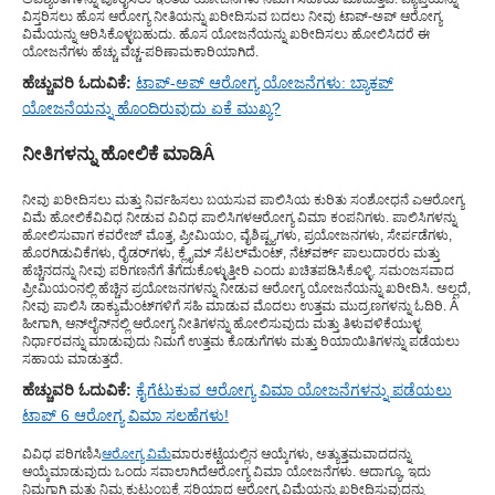
ವಿಸ್ತರಿಸಲು ಹೊಸ ಆರೋಗ್ಯ ನೀತಿಯನ್ನು ಖರೀದಿಸುವ ಬದಲು ನೀವು ಟಾಪ್-ಅಪ್ ಆರೋಗ್ಯ
ವಿಮೆಯನ್ನು ಆರಿಸಿಕೊಳ್ಳಬಹುದು. ಹೊಸ ಯೋಜನೆಯನ್ನು ಖರೀದಿಸಲು ಹೋಲಿಸಿದರೆ ಈ
ಯೋಜನೆಗಳು ಹೆಚ್ಚು ವೆಚ್ಚ-ಪರಿಣಾಮಕಾರಿಯಾಗಿದೆ.
ಹೆಚ್ಚುವರಿ ಓದುವಿಕೆ:
ಟಾಪ್-ಅಪ್ ಆರೋಗ್ಯ ಯೋಜನೆಗಳು: ಬ್ಯಾಕಪ್
ಯೋಜನೆಯನ್ನು ಹೊಂದಿರುವುದು ಏಕೆ ಮುಖ್ಯ?
ನೀತಿಗಳನ್ನು ಹೋಲಿಕೆ ಮಾಡಿ
Â
ನೀವು ಖರೀದಿಸಲು ಮತ್ತು ನಿರ್ವಹಿಸಲು ಬಯಸುವ ಪಾಲಿಸಿಯ ಕುರಿತು ಸಂಶೋಧನೆ ಎ
ಆರೋಗ್ಯ
ವಿಮೆ ಹೋಲಿಕೆ
ವಿವಿಧ ನೀಡುವ ವಿವಿಧ ಪಾಲಿಸಿಗಳ
ಆರೋಗ್ಯ ವಿಮಾ ಕಂಪನಿಗಳು
. ಪಾಲಿಸಿಗಳನ್ನು
ಹೋಲಿಸುವಾಗ ಕವರೇಜ್ ಮೊತ್ತ, ಪ್ರೀಮಿಯಂ, ವೈಶಿಷ್ಟ್ಯಗಳು, ಪ್ರಯೋಜನಗಳು, ಸೇರ್ಪಡೆಗಳು,
ಹೊರಗಿಡುವಿಕೆಗಳು, ರೈಡರ್‌ಗಳು, ಕ್ಲೈಮ್ ಸೆಟಲ್‌ಮೆಂಟ್, ನೆಟ್‌ವರ್ಕ್ ಪಾಲುದಾರರು ಮತ್ತು
ಹೆಚ್ಚಿನದನ್ನು ನೀವು ಪರಿಗಣನೆಗೆ ತೆಗೆದುಕೊಳ್ಳುತ್ತೀರಿ ಎಂದು ಖಚಿತಪಡಿಸಿಕೊಳ್ಳಿ. ಸಮಂಜಸವಾದ
ಪ್ರೀಮಿಯಂನಲ್ಲಿ ಹೆಚ್ಚಿನ ಪ್ರಯೋಜನಗಳನ್ನು ನೀಡುವ ಆರೋಗ್ಯ ಯೋಜನೆಯನ್ನು ಖರೀದಿಸಿ. ಅಲ್ಲದೆ,
ನೀವು ಪಾಲಿಸಿ ಡಾಕ್ಯುಮೆಂಟ್‌ಗಳಿಗೆ ಸಹಿ ಮಾಡುವ ಮೊದಲು ಉತ್ತಮ ಮುದ್ರಣಗಳನ್ನು ಓದಿರಿ. Â
ಹೀಗಾಗಿ, ಆನ್‌ಲೈನ್‌ನಲ್ಲಿ ಆರೋಗ್ಯ ನೀತಿಗಳನ್ನು ಹೋಲಿಸುವುದು ಮತ್ತು ತಿಳುವಳಿಕೆಯುಳ್ಳ
ನಿರ್ಧಾರವನ್ನು ಮಾಡುವುದು ನಿಮಗೆ ಉತ್ತಮ ಕೊಡುಗೆಗಳು ಮತ್ತು ರಿಯಾಯಿತಿಗಳನ್ನು ಪಡೆಯಲು
ಸಹಾಯ ಮಾಡುತ್ತದೆ.
ಹೆಚ್ಚುವರಿ ಓದುವಿಕೆ:
ಕೈಗೆಟುಕುವ ಆರೋಗ್ಯ ವಿಮಾ ಯೋಜನೆಗಳನ್ನು ಪಡೆಯಲು
ಟಾಪ್ 6 ಆರೋಗ್ಯ ವಿಮಾ ಸಲಹೆಗಳು!
ವಿವಿಧ ಪರಿಗಣಿಸಿ
ಆರೋಗ್ಯ ವಿಮೆ
ಮಾರುಕಟ್ಟೆಯಲ್ಲಿನ ಆಯ್ಕೆಗಳು, ಅತ್ಯುತ್ತಮವಾದದನ್ನು
ಆಯ್ಕೆಮಾಡುವುದು ಒಂದು ಸವಾಲಾಗಿದೆ
ಆರೋಗ್ಯ ವಿಮಾ ಯೋಜನೆಗಳು
. ಆದಾಗ್ಯೂ, ಇದು
ನಿಮಗಾಗಿ ಮತ್ತು ನಿಮ್ಮ ಕುಟುಂಬಕ್ಕೆ ಸರಿಯಾದ ಆರೋಗ್ಯ ವಿಮೆಯನ್ನು ಖರೀದಿಸುವುದನ್ನು