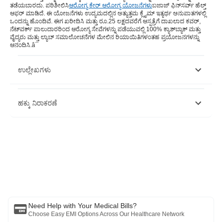
ತಡೆಯಬಾರದು. ಪರಿಶೀಲಿಸಿ
ಆರೋಗ್ಯ ಕೇರ್ ಆರೋಗ್ಯ ಯೋಜನೆಗಳು
ಬಜಾಜ್ ಫಿನ್‌ಸರ್ವ್ ಹೆಲ್ತ್
ಆಫರ್ ಮಾಡಿದೆ. ಈ ಯೋಜನೆಗಳು ಉದ್ಯಮದಲ್ಲಿನ ಅತ್ಯುತ್ತಮ ಕ್ಲೈಮ್ ಇತ್ಯರ್ಥ ಅನುಪಾತಗಳಲ್ಲಿ
ಒಂದನ್ನು ಹೊಂದಿವೆ. ಈಗ ಖರೀದಿಸಿ ಮತ್ತು ರೂ.25 ಲಕ್ಷದವರೆಗೆ ಆಸ್ಪತ್ರೆಗೆ ದಾಖಲಾದ ಕವರ್,
ನೆಟ್‌ವರ್ಕ್ ಪಾಲುದಾರರಿಂದ ಆರೋಗ್ಯ ಸೇವೆಗಳನ್ನು ಪಡೆಯುವಲ್ಲಿ 100% ಕ್ಯಾಶ್‌ಬ್ಯಾಕ್ ಮತ್ತು
ವೈದ್ಯರು ಮತ್ತು ಲ್ಯಾಬ್ ಸಮಾಲೋಚನೆಗಳ ಮೇಲಿನ ರಿಯಾಯಿತಿಗಳಂತಹ ಪ್ರಯೋಜನಗಳನ್ನು
ಆನಂದಿಸಿ.â¯
ಉಲ್ಲೇಖಗಳು
https://www.business-standard.com/article/economy-
ಹಕ್ಕು ನಿರಾಕರಣೆ
policy/health-inflation-above-6-the-past-year-after-muted-first-
wave-price-rise-122030200769_1.html
https://www.mordorintelligence.com/industry-reports/india-
health-and-medical-insurance-market
ಈ ಲೇಖನವು ಕೇವಲ ಮಾಹಿತಿ ಉದ್ದೇಶಗಳಿಗಾಗಿ ಮಾತ್ರ ಎಂದು ದಯವಿಟ್ಟು ಗಮನಿಸಿ
https://www.statista.com/statistics/657244/number-of-people-
ಮತ್ತು ಬಜಾಜ್ ಫಿನ್‌ಸರ್ವ್ ಹೆಲ್ತ್ ಲಿಮಿಟೆಡ್ ('BFHL') ಯಾವುದೇ ಜವಾಬ್ದಾರಿಯನ್ನು
with-health-insurance-
ಹೊರುವುದಿಲ್ಲ ಲೇಖಕರು/ವಿಮರ್ಶಕರು/ಉದ್ಘಾಟಕರು ವ್ಯಕ್ತಪಡಿಸಿದ/ನೀಡಿರುವ
india/#:~:text=Of%20these%2C%20the%20highest%20number,per
ಅಭಿಪ್ರಾಯಗಳು/ಸಲಹೆ/ಮಾಹಿತಿಗಳು. ಈ ಲೇಖನವನ್ನು ಯಾವುದೇ ವೈದ್ಯಕೀಯ ಸಲಹೆಗೆ
https://www.financialexpress.com/money/insurance/what-
ಪರ್ಯಾಯವಾಗಿ ಪರಿಗಣಿಸಬಾರದು, ರೋಗನಿರ್ಣಯ ಅಥವಾ ಚಿಕಿತ್ಸೆ. ಯಾವಾಗಲೂ ನಿಮ್ಮ
prevents-people-from-buying-health-insurance/1753011/
ವಿಶ್ವಾಸಾರ್ಹ ವೈದ್ಯರು/ಅರ್ಹ ಆರೋಗ್ಯ ರಕ್ಷಣೆಯನ್ನು ಸಂಪರ್ಕಿಸಿ ನಿಮ್ಮ ವೈದ್ಯಕೀಯ
ಸ್ಥಿತಿಯನ್ನು ಮೌಲ್ಯಮಾಪನ ಮಾಡಲು ವೃತ್ತಿಪರರು. ಮೇಲಿನ ಲೇಖನವನ್ನು ಮೂಲಕ
ಪರಿಶೀಲಿಸಲಾಗಿದೆ ಯಾವುದೇ ಮಾಹಿತಿಗಾಗಿ ಯಾವುದೇ ಹಾನಿಗಳಿಗೆ ಅರ್ಹ ವೈದ್ಯರು ಮತ್ತು
BFHL ಜವಾಬ್ದಾರರಾಗಿರುವುದಿಲ್ಲ ಅಥವಾ ಯಾವುದೇ ಮೂರನೇ ವ್ಯಕ್ತಿಯಿಂದ
Need Help with Your Medical Bills?
ಒದಗಿಸಲಾದ ಸೇವೆಗಳು.
Choose Easy EMI Options Across Our Healthcare Network