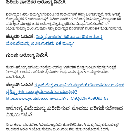
ಹಿರಿಯ ನಾಗರಿಕರ ಆರೋಗ್ಯ ವಿಮೆ
Â
ವಯಸ್ಸಾದ ಜನರು ವಯಸ್ಸಿಗೆ ಸಂಬಂಧಿಸಿದ ಕಾಯಿಲೆಗಳಿಗೆ ಹೆಚ್ಚು ಒಳಗಾಗುತ್ತಾರೆ, ಇದು ಆಗಾಗ್ಗೆ
ದೊಡ್ಡ ವೆಚ್ಚಗಳಿಗೆ ಕಾರಣವಾಗುತ್ತದೆ. ಹಿರಿಯ ನಾಗರಿಕರ ಆರೋಗ್ಯ ನೀತಿಯನ್ನು ನಿರ್ದಿಷ್ಟವಾಗಿ 60
ವರ್ಷಕ್ಕಿಂತ ಮೇಲ್ಪಟ್ಟ ಜನರ ಆರೋಗ್ಯ ವೆಚ್ಚವನ್ನು ಭರಿಸಲು ವಿನ್ಯಾಸಗೊಳಿಸಲಾಗಿದೆ. ಈ
ಯೋಜನೆಯನ್ನು ಖರೀದಿಸುವುದು ನಿಮ್ಮ ವಯಸ್ಸಾದ ಪೋಷಕರಿಗೆ ಪರಿಪೂರ್ಣ ಕೊಡುಗೆಯಾಗಿದೆ.
ಹೆಚ್ಚುವರಿ ಓದುವಿಕೆ:
ನಿಮ್ಮ ಪೋಷಕರಿಗೆ ಹಿರಿಯ ನಾಗರಿಕ ಆರೋಗ್ಯ
ಯೋಜನೆಯನ್ನು ಖರೀದಿಸುವುದು ಏಕೆ ಮುಖ್ಯ?
ಗುಂಪು ಆರೋಗ್ಯ ವಿಮೆ
Â
ಗುಂಪು ಆರೋಗ್ಯ ವಿಮೆಯು ಸಂಸ್ಥೆಯ ಉದ್ಯೋಗಿಗಳಂತಹ ದೊಡ್ಡ ಗುಂಪಿನ ಸದಸ್ಯರಿಗೆ ರಕ್ಷಣೆ
ನೀಡುತ್ತದೆ. ಅಂತಹ ಪಾಲಿಸಿಯ ಪ್ರೀಮಿಯಂ ಅನ್ನು ಸಾಮಾನ್ಯವಾಗಿ ಉದ್ಯೋಗದಾತರು
ಪಾವತಿಸುತ್ತಾರೆ.
ಹೆಚ್ಚುವರಿ ಓದುವಿಕೆ
:
ಗ್ರೂಪ್ ಹೆಲ್ತ್ vs ಫ್ಯಾಮಿಲಿ ಫ್ಲೋಟರ್ ಯೋಜನೆಗಳು: ಅವುಗಳ
ವೈಶಿಷ್ಟ್ಯಗಳು ಮತ್ತು ಪ್ರಯೋಜನಗಳು ಯಾವುವು?
https://www.youtube.com/watch?v=CnQcDkrA59U&t=5s
ಆರೋಗ್ಯ ವಿಮೆಯನ್ನು ಖರೀದಿಸುವ ಮೊದಲು ಪರಿಗಣಿಸಬೇಕಾದ
ವಿಷಯಗಳು
Â
ನೀವು ಕೆಲವು ಮಾಡಬೇಕಾಗಿದೆ
ಆರೋಗ್ಯ ವಿಮೆ ಹೋಲಿಕೆ
ನಿಮಗಾಗಿ ಮತ್ತು ನಿಮ್ಮ ಕುಟುಂಬಕ್ಕಾಗಿ
ಸರಿಯಾದ ಆರೋಗ್ಯ ಯೋಜನೆಯನ್ನು ಖರೀದಿಸಲು ಗಳು ಮತ್ತು ಸಂಶೋಧನೆ. ಕೆಲವು