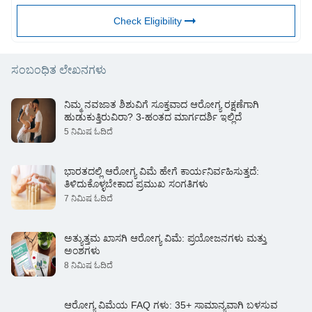
Check Eligibility
ಸಂಬಂಧಿತ ಲೇಖನಗಳು
ನಿಮ್ಮ ನವಜಾತ ಶಿಶುವಿಗೆ ಸೂಕ್ತವಾದ ಆರೋಗ್ಯ ರಕ್ಷಣೆಗಾಗಿ
ಹುಡುಕುತ್ತಿರುವಿರಾ? 3-ಹಂತದ ಮಾರ್ಗದರ್ಶಿ ಇಲ್ಲಿದೆ
5 ನಿಮಿಷ ಓದಿದೆ
ಭಾರತದಲ್ಲಿ ಆರೋಗ್ಯ ವಿಮೆ ಹೇಗೆ ಕಾರ್ಯನಿರ್ವಹಿಸುತ್ತದೆ:
ತಿಳಿದುಕೊಳ್ಳಬೇಕಾದ ಪ್ರಮುಖ ಸಂಗತಿಗಳು
7 ನಿಮಿಷ ಓದಿದೆ
ಅತ್ಯುತ್ತಮ ಖಾಸಗಿ ಆರೋಗ್ಯ ವಿಮೆ: ಪ್ರಯೋಜನಗಳು ಮತ್ತು
ಅಂಶಗಳು
8 ನಿಮಿಷ ಓದಿದೆ
ಆರೋಗ್ಯ ವಿಮೆಯ FAQ ಗಳು: 35+ ಸಾಮಾನ್ಯವಾಗಿ ಬಳಸುವ